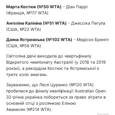
Марта Костюк (№50 WTA)
- Діан Паррі
(Франція, №117 WTA)
Ангеліна Калініна (№51 WTA)
- Джессіка Пегула
(США, №22 WTA)
Даяна Ястремська (№102 WTA)
- Медісон Бренгл
(США, №59 WTA)
Світоліна двічі виходила до чвертьфіналу
Відкритого чемпіонату Австралії (у 2018 та 2019
роках), а рекордом Костюк та Ястремської є
третє коло змагань.
Зауважимо, що Леся Цуренко (№120 WTA)
пробилася до фіналу кваліфікації Australian Open.
32-річна українка побореться за право зіграти в
основній сітці з росіянкою Еліною
Аванесян (№214 WTA).
Реклама