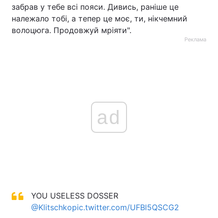
забрав у тебе всі пояси. Дивись, раніше це
належало тобі, а тепер це моє, ти, нікчемний
волоцюга. Продовжуй мріяти".
Реклама
ad
YOU USELESS DOSSER
@Klitschko
pic.twitter.com/UFBl5QSCG2