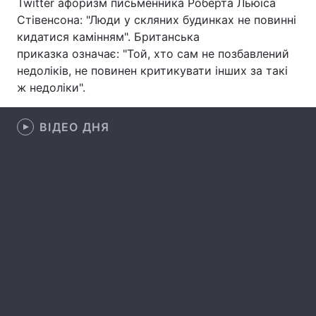
Twitter афоризм письменника Роберта Льюїса
Стівенсона: "Люди у скляних будинках не повинні
Лонгріди
кидатися камінням". Британська
приказка означає: "Той, хто сам не позбавлений
Відео з Youtube
Статті
недоліків, не повинен критикувати інших за такі
ж недоліки".
Інтерв'ю
Думки
ВІДЕО ДНЯ
Архів
Вакансії
Контакти
Послуги