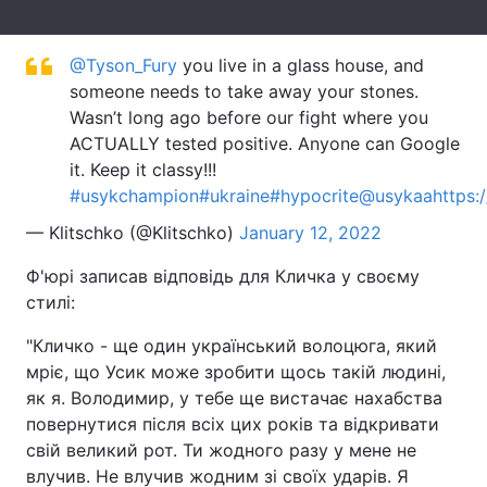
Тема оформлення
@Tyson_Fury
you live in a glass house, and
someone needs to take away your stones.
Wasn’t long ago before our fight where you
ACTUALLY tested positive. Anyone can Google
it. Keep it classy!!!
#usykchampion
#ukraine
#hypocrite
@usykaa
https:
— Klitschko (@Klitschko)
January 12, 2022
Ф'юрі записав відповідь для Кличка у своєму
стилі:
"Кличко - ще один український волоцюга, який
мріє, що Усик може зробити щось такій людині,
як я. Володимир, у тебе ще вистачає нахабства
повернутися після всіх цих років та відкривати
свій великий рот. Ти жодного разу у мене не
влучив. Не влучив жодним зі своїх ударів. Я