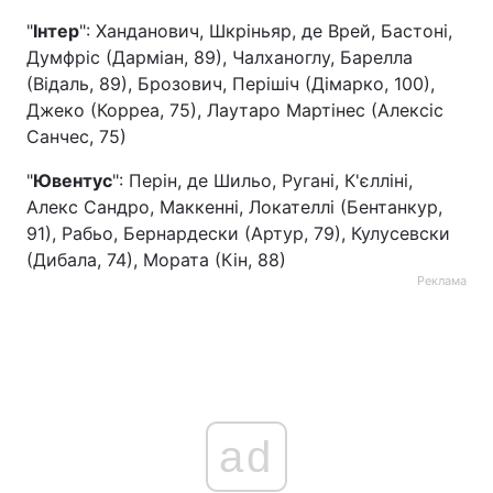
"
Інтер
": Ханданович, Шкріньяр, де Врей, Бастоні,
Думфріс (Дарміан, 89), Чалханоглу, Барелла
(Відаль, 89), Брозович, Перішіч (Дімарко, 100),
Джеко (Корреа, 75), Лаутаро Мартінес (Алексіс
Санчес, 75)
"
Ювентус
": Перін, де Шильо, Ругані, К'єлліні,
Алекс Сандро, Маккенні, Локателлі (Бентанкур,
91), Рабьо, Бернардески (Артур, 79), Кулусевски
(Дибала, 74), Мората (Кін, 88)
Реклама
ad