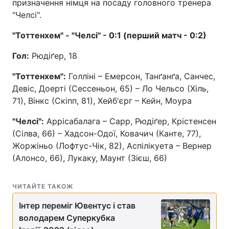
призначення німця на посаду головного тренера
"Челсі".
"Тоттенхем" - "Челсі" - 0:1 (перший матч - 0:2)
Гол:
Рюдіґер, 18
"Тоттенхем":
Голліні – Емерсон, Танґанґа, Санчес,
Девіс, Доерті (Сессеньон, 65) – Ло Чельсо (Хіль,
71), Вінкс (Скіпп, 81), Хейб'єрг – Кейн, Моура
"Челсі":
Аррісабалага – Сарр, Рюдіґер, Крістенсен
(Сілва, 66) ​​– Хадсон-Одої, Ковачич (Канте, 77),
Жоржіньо (Лофтус-Чік, 82), Аспілікуета – Вернер
(Алонсо, 66), Лукаку, Маунт (Зієш, 66)
ЧИТАЙТЕ ТАКОЖ
Інтер переміг Ювентус і став
володарем Суперкубка