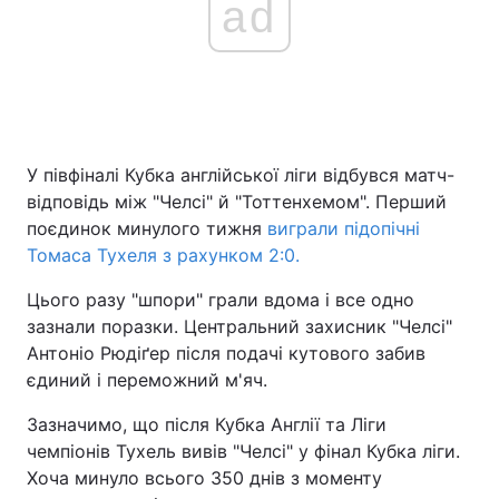
ad
У півфіналі Кубка англійської ліги відбувся матч-
відповідь між "Челсі" й "Тоттенхемом". Перший
поєдинок минулого тижня
виграли підопічні
Томаса Тухеля з рахунком 2:0.
Цього разу "шпори" грали вдома і все одно
зазнали поразки. Центральний захисник "Челсі"
Антоніо Рюдіґер після подачі кутового забив
єдиний і переможний м'яч.
Зазначимо, що після Кубка Англії та Ліги
чемпіонів Тухель вивів "Челсі" у фінал Кубка ліги.
Хоча минуло всього 350 днів з моменту