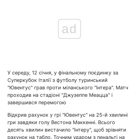
ad
У середу, 12 січня, у фінальному поєдинку за
Суперкубок Італії з футболу туринський
"Ювентус" грав проти міланського "Інтера". Матч
проходив на стадіоні "Джузеппе Меацца" і
завершився перемогою
Відкрив рахунок у грі "Ювентус" на 25-й хвилині
гри завдяки голу Вестона Маккенні. Всього
десять хвилин вистачило "Інтеру", щоб зрівняти
рахунок на табло. Точним ударом з пенальті на