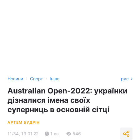
›
›
Новини
Спорт
Інше
рус
Australian Open-2022: українки
дізналися імена своїх
суперниць в основній сітці
АРТЕМ БУДРІН
11:34, 13.01.22
1 хв.
546