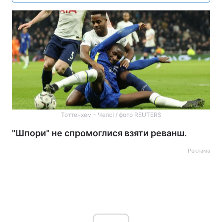
Тоттенхем - Челсі / фото REUTERS
"Шпори" не спромоглися взяти реванш.
Реклама