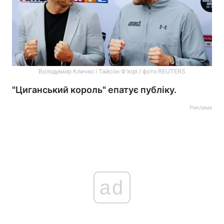
Володимир Кличко і Тайсон Ф'юрі / фото REUTERS
"Циганський король" епатує публіку.
Реклама
ad