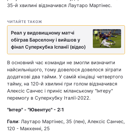
35-й хвилині відзначився Лаутаро Мартінес.
ЧИТАЙТЕ ТАКОЖ
Реал у видовищному матчі
обіграв Барселону і вийшов у
фінал Суперкубка Іспанії (відео)
В основний час команди не змогли визначити
найсильнішого, тому довелося довелося зіграти
додаткові два тайми. У самій кінцівці четвертого
тайму, на 120-й хвилині гри голом відзначився
Алексіс Санчес і приніс міланському "Інтеру"
перемогу в Суперкубку Італії-2022.
"Інтер" - "Ювентус" - 2:1
Голи
: Лаутаро Мартінес, 35 (пен), Алексіс Санчес,
120 - Маккенні, 25