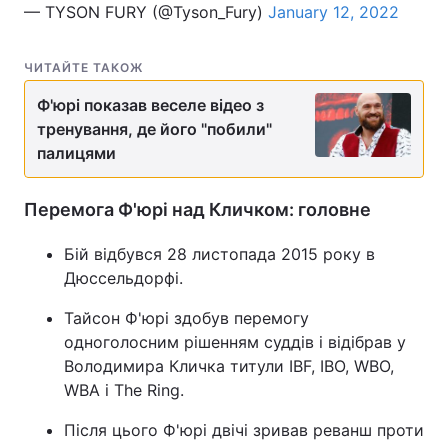
— TYSON FURY (@Tyson_Fury)
January 12, 2022
ЧИТАЙТЕ ТАКОЖ
Ф'юрі показав веселе відео з
тренування, де його "побили"
палицями
Перемога Ф'юрі над Кличком: головне
Бій відбувся 28 листопада 2015 року в
Дюссельдорфі.
Тайсон Ф'юрі здобув перемогу
одноголосним рішенням суддів і відібрав у
Володимира Кличка титули IBF, IBO, WBO,
WBA і The Ring.
Після цього Ф'юрі двічі зривав реванш проти