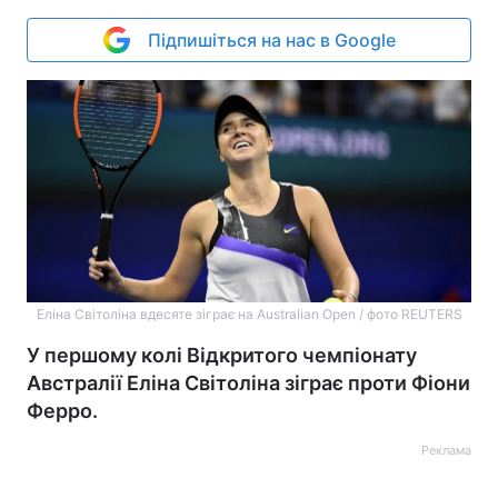
Підпишіться на нас в Google
Еліна Світоліна вдесяте зіграє на Australian Open / фото REUTERS
У першому колі Відкритого чемпіонату
Австралії Еліна Світоліна зіграє проти Фіони
Ферро.
Реклама