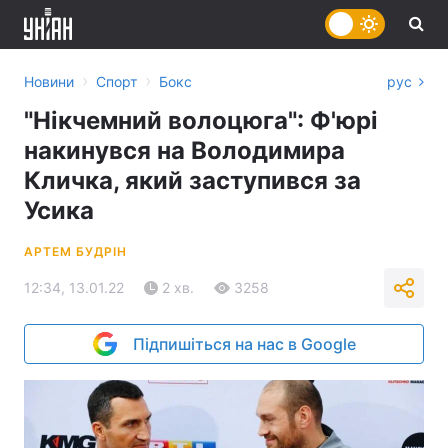
›
›
Новини
Спорт
Бокс
рус
"Нікчемний волоцюга": Ф'юрі
накинувся на Володимира
Кличка, який заступився за
Усика
АРТЕМ БУДРІН
12:34, 13.01.22
2 хв.
3258
Підпишіться на нас в Google