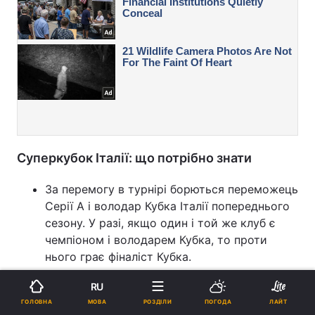
Суперкубок Італії: що потрібно знати
За перемогу в турнірі борються переможець
Серії А і володар Кубка Італії попереднього
сезону. У разі, якщо один і той же клуб є
чемпіоном і володарем Кубка, то проти
нього грає фіналіст Кубка.
Рекордсменом за кількістю перемог у
RU
Суперкубку є "Ювентус", який виграв турнір
МОВА
ГОЛОВНА
РОЗДІЛИ
ПОГОДА
ЛАЙТ