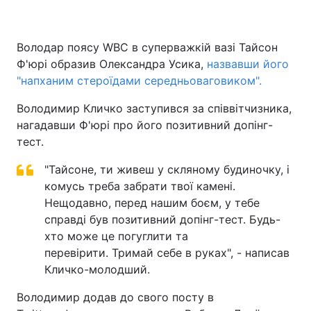
Володар поясу WBC в суперважкій вазі Тайсон
Головна
Війна
Ф'юрі образив Олександра Усика,
назвавши його
"напханим стероїдами середньоваговиком".
Україна
Політика
Володимир Кличко заступився за співвітчизника,
Економіка
Світ
нагадавши Ф'юрі про його позитивний допінг-
тест.
Спорт
Наука
"Тайсоне, ти живеш у скляному будиночку, і
Техно і зв'язок
Лайт
комусь треба забрати твої камені.
Нещодавно, перед нашим боєм, у тебе
Зброя
Інциденти
справді був позитивний допінг-тест. Будь-
хто може це погуглити та
Здоров'я
Туризм
перевірити. Тримай себе в руках", - написав
Кличко-молодший.
Цікавинки
Погода
Володимир додав до свого посту в
Екологія
Регіони