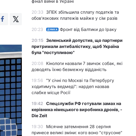
фінал війни в Україні
20:33
ЗПЕК збільшила сплату податків та
обов'язкових платежів майже у сім разів
20:23
Фронт від Балтики до Іраку
ДУМКА
20:15
Зеленський допустив, що партнери
притримали антибалістику, щоб Україна
була "поступливою"
20:08
Кінологи назвали 7 звичок собак, які
доводять їхню безмежну відданість
19:56
"У січні по Москві та Петербургу
ходитимуть ведмеді": нардеп назвав
слабке місце Росії
19:42
Спецслужби РФ готували замах на
керівника німецького виробника дронів, -
Die Zeit
19:30
Місячне затемнення 28 серпня
принесе великі зміни: кого воно "струсоне"