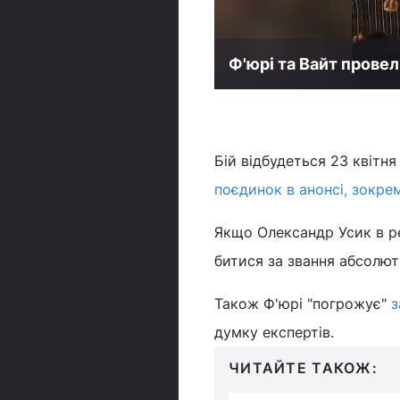
Ф'юрі та Вайт провел
Бій відбудеться 23 квітня
поєдинок в анонсі, зокре
Якщо Олександр Усик в р
битися за звання абсолют
Також Ф'юрі "погрожує"
з
думку експертів.
ЧИТАЙТЕ ТАКОЖ: