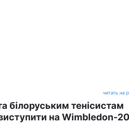
читать на 
та білоруським тенісистам
виступити на Wimbledon-2