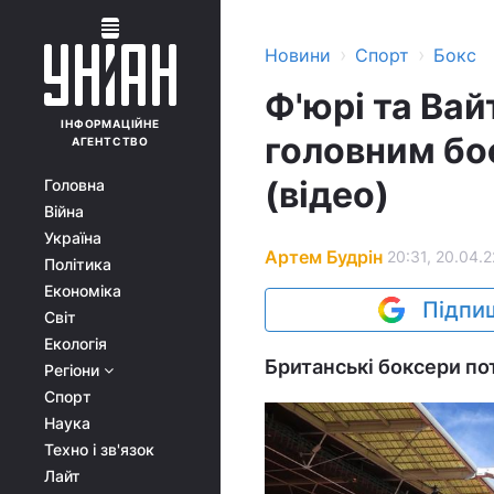
›
›
Новини
Спорт
Бокс
Ф'юрі та Вай
ІНФОРМАЦІЙНЕ
головним бо
АГЕНТСТВО
(відео)
Головна
Війна
Україна
Артем Будрін
20:31, 20.04.2
Політика
Економіка
Підпиш
Світ
Екологія
Британські боксери по
Регіони
Спорт
Наука
Техно і зв'язок
Лайт