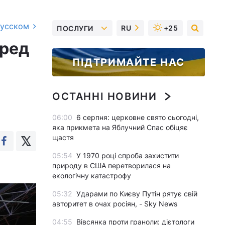
русском
RU
+25
ПОСЛУГИ
еред
ПІДТРИМАЙТЕ НАС
ОСТАННІ НОВИНИ
06:00
6 серпня: церковне свято сьогодні,
яка прикмета на Яблучний Спас обіцяє
щастя
05:54
У 1970 році спроба захистити
природу в США перетворилася на
екологічну катастрофу
05:32
Ударами по Києву Путін рятує свій
авторитет в очах росіян, - Sky News
04:55
Вівсянка проти граноли: дієтологи