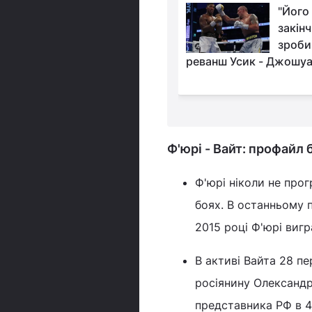
"Путін - вбивця":
"Його
боксер з Казахстану
закінч
вийшов на бій з
зроби
країни і висловився про
реванш Усик - Джошу
Ф'юрі - Вайт: профайл 
Ф'юрі ніколи не прог
боях. В останньому 
2015 році Ф'юрі виг
В активі Вайта 28 пе
росіянину Олександр
представника РФ в 4