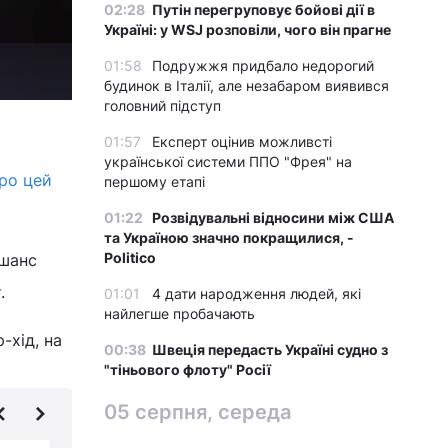
02:28
Путін перегруповує бойові дії в
Україні: у WSJ розповіли, чого він прагне
01:58
Подружжя придбало недорогий
будинок в Італії, але незабаром виявився
головний підступ
01:57
Експерт оцінив можливсті
української системи ППО "Фрея" на
про цей
першому етапі
01:22
Розвідувальні відносини між США
та Україною значно покращилися, -
Politico
 шанс
.
01:01
4 дати народження людей, які
найлегше пробачають
-хід, на
00:38
Швеція передасть Україні судно з
"тіньового флоту" Росії
05 серпня, середа