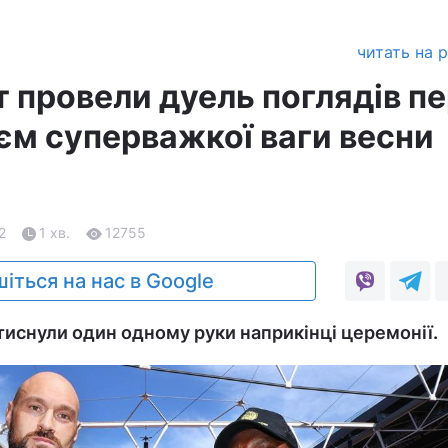
читать на 
т провели дуель поглядів п
єм суперважкої ваги весни
2
1 хв.
12755
іться на нас в Google
тиснули один одному руки наприкінці церемонії.