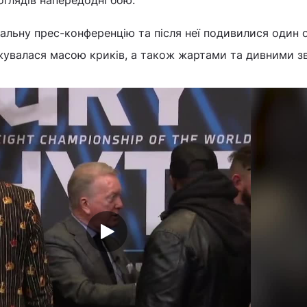
оглядів напередодні бою.
нальну прес-конференцію та після неї подивилися один 
джувалася масою криків, а також жартами та дивними з