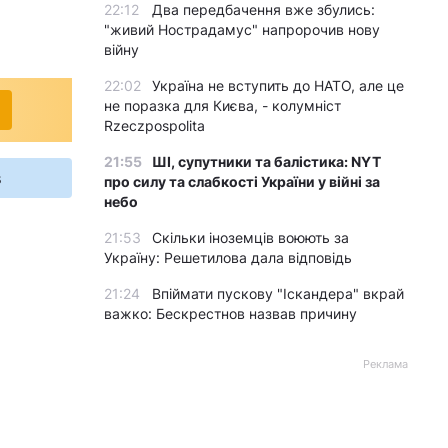
22:12
Два передбачення вже збулись:
"живий Нострадамус" напророчив нову
війну
22:02
Україна не вступить до НАТО, але це
не поразка для Києва, - колумніст
Rzeczpospolita
21:55
ШІ, супутники та балістика: NYT
s
про силу та слабкості України у війні за
небо
21:53
Скільки іноземців воюють за
Україну: Решетилова дала відповідь
21:24
Впіймати пускову "Іскандера" вкрай
важко: Бескрестнов назвав причину
Реклама