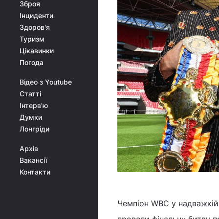
Зброя
Інциденти
Здоров'я
Туризм
Цікавинки
Погода
Відео з Youtube
Статті
Інтерв'ю
Думки
Лонгріди
Архів
Вакансії
Контакти
Чемпіон WBC у надважкій 