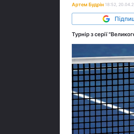
Артем Будрін
18:52, 20.04.
Підпиш
Турнір з серії "Велико