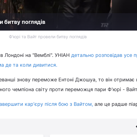
и битву поглядів
Ф'юрі та Вайт провели битву поглядів
 в Лондоні на "Вемблі". УНІАН
детально розповідав усе 
ма де та коли дивитися.
еванші знову переможе Ентоні Джошуа, то він отримає
ного чемпіона світу проти переможця пари Ф'юрі - Вайт
авершити кар'єру після бою з Вайтом,
але це радше піар