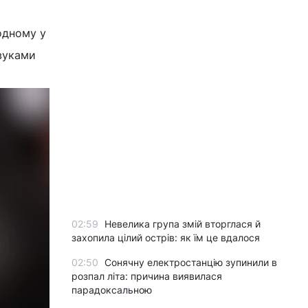
одному у
вуками
02:59
Невелика група змій вторглася й
захопила цілий острів: як їм це вдалося
02:50
Сонячну електростанцію зупинили в
розпал літа: причина виявилася
парадоксальною