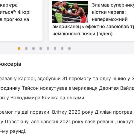
 кар'єра
Зламав суперник
иться": Ф'юрі
кістки черепа:
в прогноз на
непереможний
а
американець ефектно завоював т
чемпіонські пояси (відео)
боксерів
равав у кар'єрі, здобувши 31 перемогу та одну нічию у 
поєдинку Тайсон нокаутував американця Деонтея Вайлд
рав у Володимира Кличка за очками.
ремог та дві поразки. Влітку 2020 року Ділліан програв
у Повєткіну, але навесні 2021 року взяв реванш, нокау
-му раунді.