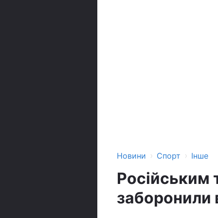
›
›
Новини
Спорт
Інше
Російським 
заборонили 