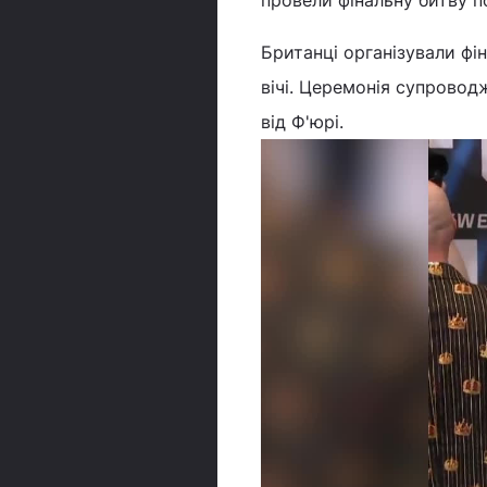
провели фінальну битву п
Британці організували фі
вічі. Церемонія супрово
від Ф'юрі.