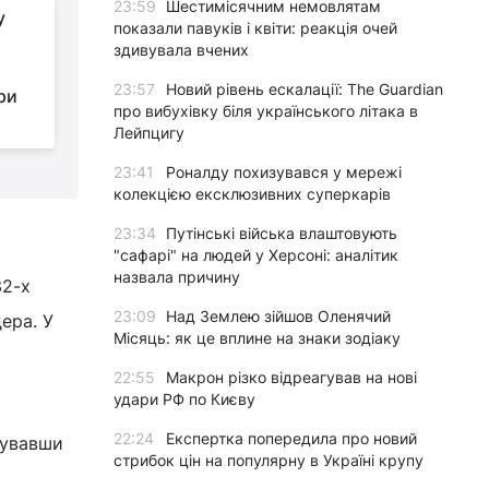
23:59
Шестимісячним немовлятам
у
Дружина Усика
показали павуків і квіти: реакція очей
зізналася, чому
здивувала вчених
боксер довгий час не
23:57
Новий рівень ескалації: The Guardian
ри
висловлювався про Крим
с
про вибухівку біля українського літака в
Лейпцигу
23:41
Роналду похизувався у мережі
колекцією ексклюзивних суперкарів
23:34
Путінські війська влаштовують
"сафарі" на людей у Херсоні: аналітик
назвала причину
32-х
23:09
Над Землею зійшов Оленячий
ера. У
Місяць: як це вплине на знаки зодіаку
22:55
Макрон різко відреагував на нові
удари РФ по Києву
22:24
Експертка попередила про новий
тувавши
стрибок цін на популярну в Україні крупу