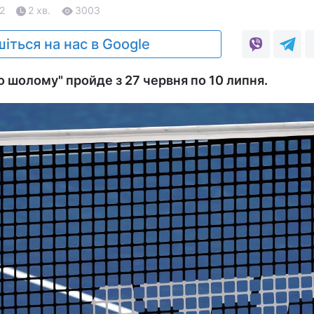
22
2 хв.
3003
іться на нас в Google
го шолому" пройде з 27 червня по 10 липня.