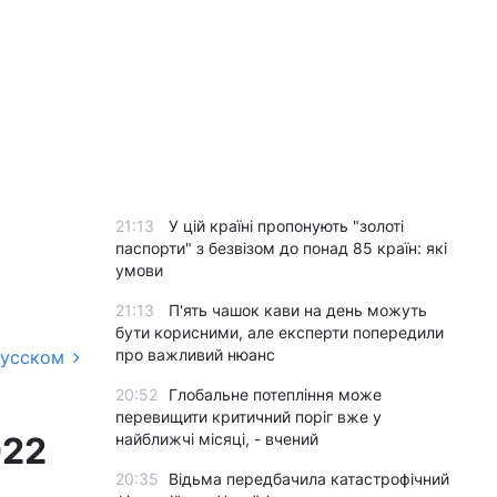
21:13
У цій країні пропонують "золоті
паспорти" з безвізом до понад 85 країн: які
умови
21:13
П'ять чашок кави на день можуть
бути корисними, але експерти попередили
про важливий нюанс
русском
20:52
Глобальне потепління може
перевищити критичний поріг вже у
022
найближчі місяці, - вчений
20:35
Відьма передбачила катастрофічний