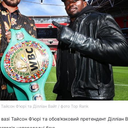
Тайсон Ф'юрі та Ділліан Вайт / фото Top Rank
вазі Тайсон Ф’юрі та обов’язковий претендент Ділліан 