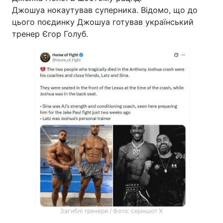
Джошуа нокаутував суперника. Відомо, що до
Тема оформлення
цього поєдинку Джошуа готував український
тренер Єгор Голуб.
Загиблі тренери / Фото: скріншот Х