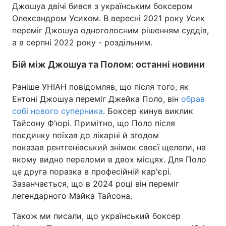
Джошуа двічі бився з українським боксером
Олександром Усиком. В вересні 2021 року Усик
переміг Джошуа одноголосним рішенням суддів,
а в серпні 2022 року - роздільним.
Бій між Джошуа та Полом: останні новини
Раніше УНІАН повідомляв, що після того, як
Ентоні Джошуа переміг Джейка Поло, він
обрав
собі нового суперника
. Боксер кинув виклик
Тайсону Ф'юрі. Примітно, що Поло після
поєдинку поїхав до лікарні й згодом
показав рентгенівський знімок своєї щелепи, на
якому видно переломи в двох місцях. Для Поло
це друга поразка в професійній кар'єрі.
Зазанчається, що в 2024 році він переміг
легендарного Майка Тайсона.
Також ми писали, що український боксер