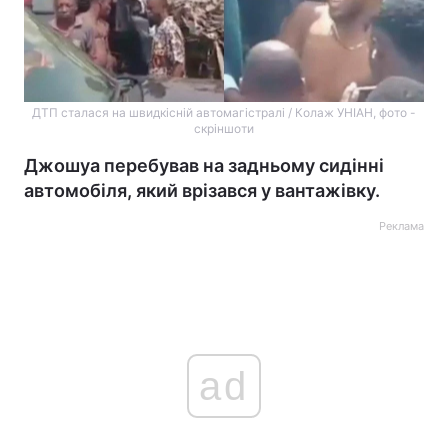
ДТП сталася на швидкісній автомагістралі / Колаж УНІАН, фото -
скріншоти
Джошуа перебував на задньому сидінні
автомобіля, який врізався у вантажівку.
Реклама
ad