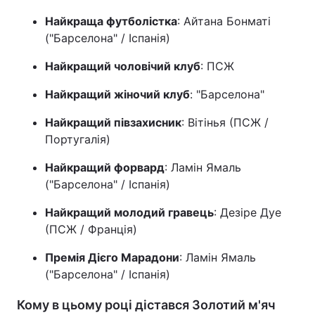
Найкраща футболістка
: Айтана Бонматі
("Барселона" / Іспанія)
Найкращий чоловічий клуб
: ПСЖ
Найкращий жіночий клуб
: "Барселона"
Найкращий півзахисник
: Вітінья (ПСЖ /
Португалія)
Найкращий форвард
: Ламін Ямаль
("Барселона" / Іспанія)
Найкращий молодий гравець
: Дезіре Дуе
(ПСЖ / Франція)
Премія Дієго Марадони
: Ламін Ямаль
("Барселона" / Іспанія)
Кому в цьому році дістався Золотий м'яч