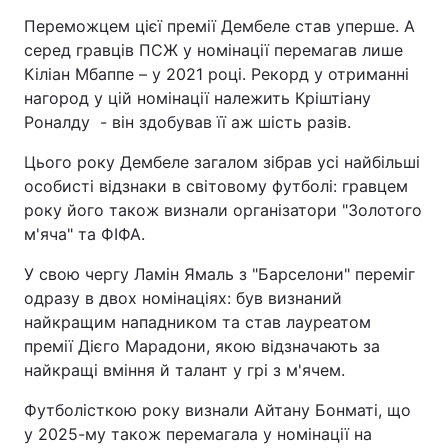
Переможцем цієї премії Дембеле став уперше. А
серед гравців ПСЖ у номінації перемагав лише
Кіліан Мбаппе – у 2021 році. Рекорд у отриманні
нагород у цій номінації належить Кріштіану
Роналду - він здобував її аж шість разів.
Цього року Дембеле загалом зібрав усі найбільші
особисті відзнаки в світовому футболі: гравцем
року його також визнали організатори "Золотого
м'яча" та ФІФА.
У свою чергу Ламін Ямаль з "Барселони" переміг
одразу в двох номінаціях: був визнаний
найкращим нападником та став лауреатом
премії Дієго Марадони, якою відзначають за
найкращі вміння й талант у грі з м'ячем.
Футболісткою року визнали Айтану Бонматі, що
у 2025-му також перемагала у номінації на