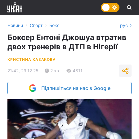
›
›
Новини
Спорт
Бокс
рус
Боксер Ентоні Джошуа втратив
двох тренерів в ДТП в Нігерії
КРИСТИНА КАЗАКОВА
21:42, 29.12.25
2 хв.
4811
Підпишіться на нас в Google