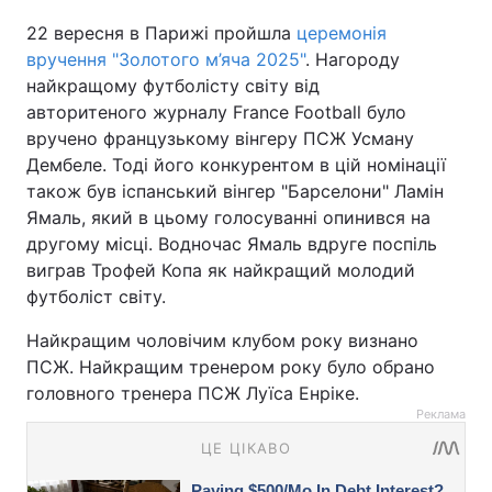
22 вересня в Парижі пройшла
церемонія
вручення "Золотого м’яча 2025"
. Нагороду
найкращому футболісту світу від
авторитеного журналу France Football було
вручено французькому вінгеру ПСЖ Усману
Дембеле. Тоді його конкурентом в цій номінації
також був іспанський вінгер "Барселони" Ламін
Ямаль, який в цьому голосуванні опинився на
другому місці. Водночас Ямаль вдруге поспіль
виграв Трофей Копа як найкращий молодий
футболіст світу.
Найкращим чоловічим клубом року визнано
ПСЖ. Найкращим тренером року було обрано
головного тренера ПСЖ Луїса Енріке.
Реклама