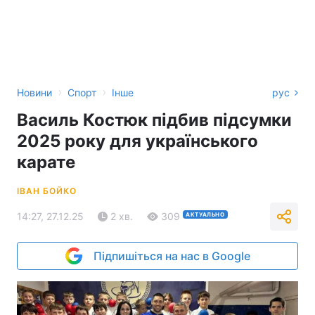
›
›
Новини
Спорт
Інше
рус
Василь Костюк підбив підсумки
2025 року для українського
карате
ІВАН БОЙКО
14:27, 27.12.25
2 хв.
309
АКТУАЛЬНО
Підпишіться на нас в Google