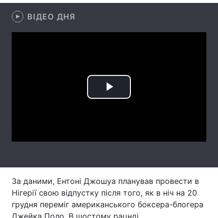
ВІДЕО ДНЯ
Лонгріди
Відео з Youtube
Статті
Інтерв'ю
Думки
Архів
Вакансії
Play
Контакти
Video
Послуги
За даними, Ентоні Джошуа планував провести в
Нігерії свою відпустку після того, як в ніч на 20
грудня переміг американського боксера-блогера
Джейка Поло. В шостому рацнді