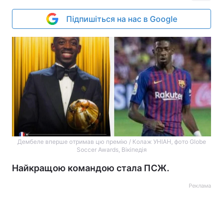
Підпишіться на нас в Google
Дембеле вперше отримав цю премію / Колаж УНІАН, фото Globe
Soccer Awards, Вікіпедія
Найкращою командою стала ПСЖ.
Реклама