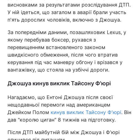
висновками за результатами розслідування ДТП.
У ній ідеться, що загалом в аварії брали участь
п'ять дорослих чоловіків, включно з Джошуа.
За попередніми даними, позашляховик Lexus, у
якому перебував боксер, рухався з
перевищенням встановленого законом
швидкісного обмеження, після чого втратив
керування під час маневру обгону і врізався у
вантажівку, що стояла на узбіччі дороги.
Джошуа кинув виклик Тайсону Ф'юрі
Нагадаємо, що Ентоні Джошуа після своєї
нещодавньої перемоги над американцем
Джейком Полом
кинув виклик Тайсону Ф'юрі
. Він
дав "королю циган" 8 тижнів на підготовку.
Після ДТП майбутній бій між Джошуа і Ф'юрі
опинився під питанням.