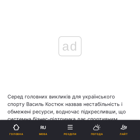
ad
Серед головних викликів для українського
спорту Василь Костюк назвав нестабільність і
обмежені ресурси, водночас підкресливши, що
системна бізнес-підтримка дає спортивним
федераціям можливість планувати розвиток,
RU
інвестувати в інфраструктуру та підготовку
МОВА
ГОЛОВНА
РОЗДІЛИ
ПОГОДА
ЛАЙТ