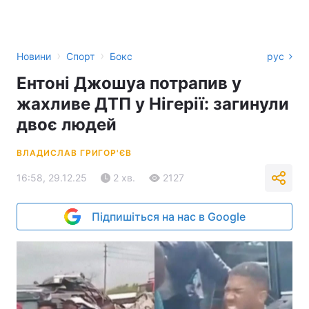
›
›
Новини
Спорт
Бокс
рус
Ентоні Джошуа потрапив у
жахливе ДТП у Нігерії: загинули
двоє людей
ВЛАДИСЛАВ ГРИГОР'ЄВ
16:58, 29.12.25
2 хв.
2127
Підпишіться на нас в Google