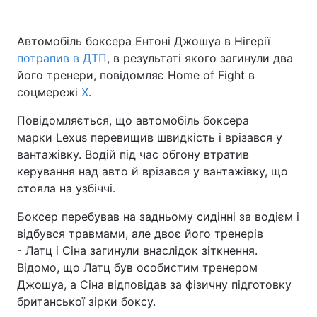
Автомобіль боксера Ентоні Джошуа в Нігерії
потрапив в ДТП
, в результаті якого загинули два
Головна
Війна
його тренери, повідомляє Home of Fight в
соцмережі
Х
.
Україна
Політика
Повідомляється, що автомобіль боксера
Економіка
Світ
марки Lexus перевищив швидкість і врізався у
вантажівку. Водій під час обгону втратив
Спорт
Наука
керування над авто й врізався у вантажівку, що
Техно і зв'язок
Лайт
стояла на узбіччі.
Боксер перебував на задньому сидінні за водієм і
Зброя
Інциденти
відбувся травмами, але двоє його тренерів
Здоров'я
Туризм
- Латц і Сіна загинули внаслідок зіткнення.
Відомо, що Латц був особистим тренером
Цікавинки
Погода
Джошуа, а Сіна відповідав за фізичну підготовку
британської зірки боксу.
Екологія
Регіони