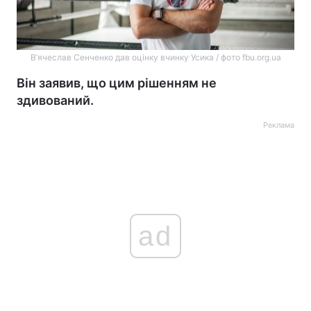
В’ячеслав Сенченко дав оцінку вчинку Усика / фото fbu.org.ua
Він заявив, що цим рішенням не
здивований.
Реклама
ad