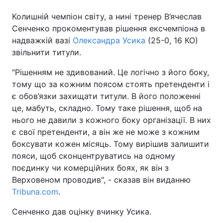
Колишній чемпіон світу, а нині тренер В’ячеслав
Сенченко прокоментував рішення ексчемпіона в
надважкій вазі
Олександра Усика
(25-0, 16 КО)
Головна
Війна
звільнити титули.
Україна
Політика
"Рішенням не здивований. Це логічно з його боку,
тому що за кожним поясом стоять претенденти і
Економіка
Світ
є обов’язки захищати титули. В його положенні
це, мабуть, складно. Тому таке рішення, щоб на
Спорт
Наука
нього не давили з кожного боку організації. В них
Техно і зв'язок
Лайт
є свої претенденти, а він же не може з кожним
боксувати кожен місяць. Тому вирішив залишити
Зброя
Інциденти
пояси, щоб сконцентруватись на одному
поєдинку чи комерційних боях, як він з
Здоров'я
Туризм
Верховеном проводив", - сказав він виданню
Tribuna.com
.
Цікавинки
Погода
Сенченко дав оцінку вчинку Усика.
Екологія
Регіони