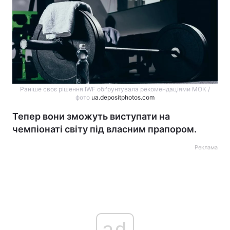
Раніше своє рішення IWF обґрунтувала рекомендаціями МОК /
фото
ua.depositphotos.com
Тепер вони зможуть виступати на
чемпіонаті світу під власним прапором.
Реклама
ad