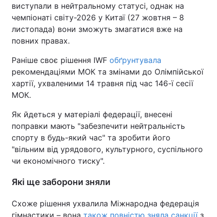
виступали в нейтральному статусі, однак на
чемпіонаті світу-2026 у Китаї (27 жовтня – 8
листопада) вони зможуть змагатися вже на
повних правах.
Раніше своє рішення IWF
обґрунтувала
рекомендаціями МОК та змінами до Олімпійської
хартії, ухваленими 14 травня під час 146-ї сесії
МОК.
Як йдеться у матеріалі федерації, внесені
поправки мають "забезпечити нейтральність
спорту в будь-який час" та зробити його
"вільним від урядового, культурного, суспільного
чи економічного тиску".
Які ще заборони зняли
Схоже рішення ухвалила Міжнародна федерація
гімнастики – вона
також повністю зняла санкції
з