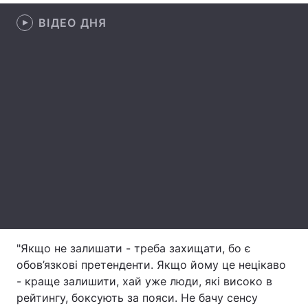
ВІДЕО ДНЯ
Лонгріди
Відео з Youtube
Статті
Інтерв'ю
Думки
Архів
Вакансії
Контакти
Послуги
"Якщо не залишати - треба захищати, бо є
обов’язкові претенденти. Якщо йому це нецікаво
- краще залишити, хай уже люди, які високо в
рейтингу, боксують за пояси. Не бачу сенсу