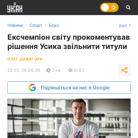
›
›
Новини
Спорт
Бокс
рус
Ексчемпіон світу прокоментував
рішення Усика звільнити титули
ОЛЕГ ДАВИГОРА
22:55, 26.06.26
2 хв.
6182
Підпишіться на нас в Google