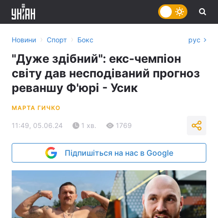
›
›
Новини
Спорт
Бокс
рус
"Дуже здібний": екс-чемпіон
світу дав несподіваний прогноз
реваншу Ф'юрі - Усик
МАРТА ГИЧКО
11:49, 05.06.24
1 хв.
1769
Підпишіться на нас в Google