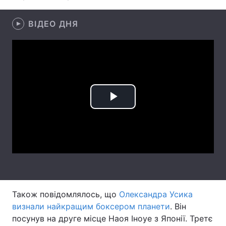
Тема оформлення
ВІДЕО ДНЯ
Play
Video
Також повідомлялось, що
Олександра Усика
визнали найкращим боксером планети
. Він
посунув на друге місце Наоя Іноуе з Японії. Третє