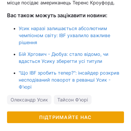
місце посідає американець Теренс Кроуфорд.
Вас також можуть зацікавити новини:
Усик наразі залишається абсолютним
чемпіоном світу: IBF ухвалило важливе
рішення
Бій Хргович - Дюбуа: стало відомо, чи
вдасться Усику зберегти усі титули
"Що IBF зробить тепер?": інсайдер розкрив
несподіваний поворот в реванші Усик -
Ф'юрі
Олександр Усик
Тайсон Ф'юрі
ПІДТРИМАЙТЕ НАС