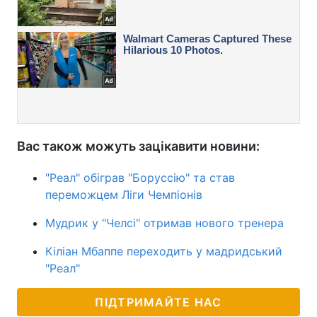
Вас також можуть зацікавити новини:
"Реал" обіграв "Боруссію" та став
переможцем Ліги Чемпіонів
Мудрик у "Челсі" отримав нового тренера
Кіліан Мбаппе переходить у мадридський
"Реал"
ПІДТРИМАЙТЕ НАС