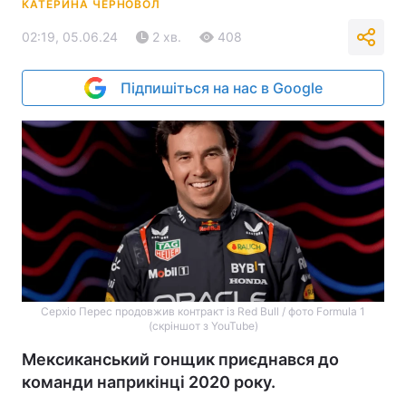
КАТЕРИНА ЧЕРНОВОЛ
02:19, 05.06.24
2 хв.
408
Підпишіться на нас в Google
Серхіо Перес продовжив контракт із Red Bull / фото Formula 1
(скріншот з YouTube)
Мексиканський гонщик приєднався до
команди наприкінці 2020 року.