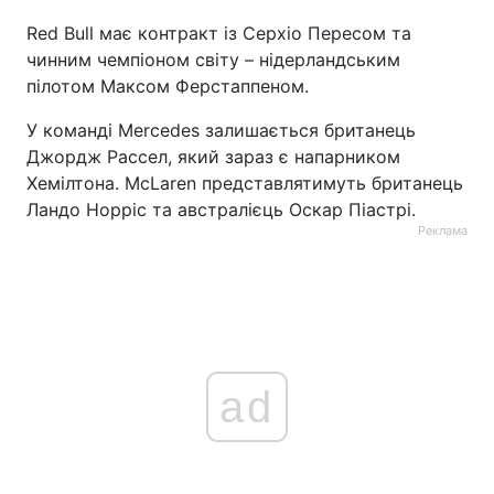
Red Bull має контракт із Серхіо Пересом та
чинним чемпіоном світу – нідерландським
пілотом Максом Ферстаппеном.
У команді Mercedes залишається британець
Джордж Рассел, який зараз є напарником
Хемілтона. McLaren представлятимуть британець
Ландо Норріс та австралієць Оскар Піастрі.
Реклама
ad