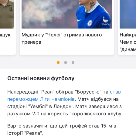
ащук
Мудрик у "Челсі" отримав нового
Найкр
тренера
Чемпіо
"динам
Останні новини футболу
Напередодні "Реал" обіграв "Боруссію" та
став
переможцем Ліги Чемпіонів
. Матч відбувся на
стадіоні "Уемблі" в Лондоні. Матч завершився з
рахунком 2:0 на користь "королівського клубу.
Варто зазначити, що цей трофей став 15-м в
історії "Реала".