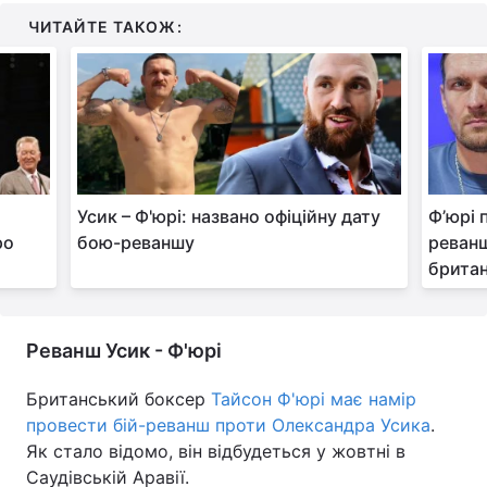
ЧИТАЙТЕ ТАКОЖ:
Лонгріди
Відео з Youtube
Статті
Інтерв'ю
Думки
Архів
Вакансії
Усик – Ф'юрі: названо офіційну дату
Ф’юрі 
ро
бою-реваншу
реванш
Контакти
британ
Послуги
Реванш Усик - Ф'юрі
Британський боксер
Тайсон Ф'юрі має намір
провести бій-реванш проти Олександра Усика
.
Як стало відомо, він відбудеться у жовтні в
Саудівській Аравії.