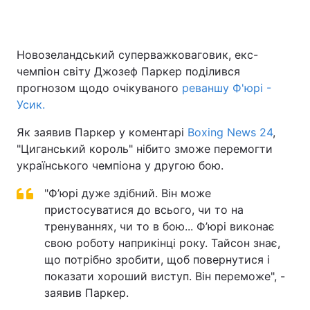
Новозеландський суперважковаговик, екс-
Головна
Війна
чемпіон світу Джозеф Паркер поділився
прогнозом щодо очікуваного
реваншу Ф'юрі -
Україна
Політика
Усик.
Економіка
Світ
Як заявив Паркер у коментарі
Boxing News 24
,
"Циганський король" нібито зможе перемогти
Спорт
Наука
українського чемпіона у другою бою.
Техно і зв'язок
Лайт
"Ф’юрі дуже здібний. Він може
пристосуватися до всього, чи то на
Зброя
Інциденти
тренуваннях, чи то в бою... Ф’юрі виконає
Здоров'я
свою роботу наприкінці року. Тайсон знає,
Туризм
що потрібно зробити, щоб повернутися і
Цікавинки
Погода
показати хороший виступ. Він переможе", -
заявив Паркер.
Екологія
Регіони