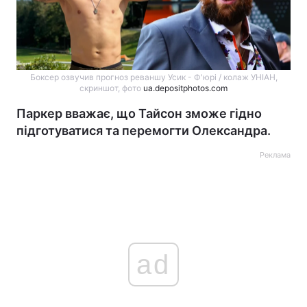
Боксер озвучив прогноз реваншу Усик - Ф'юрі / колаж УНІАН,
скриншот, фото
ua.depositphotos.com
Паркер вважає, що Тайсон зможе гідно
підготуватися та перемогти Олександра.
Реклама
ad