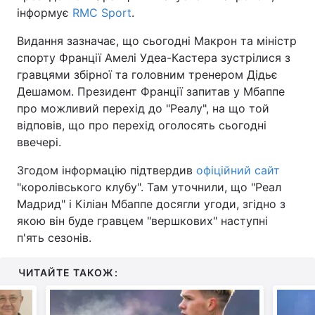
інформує
RMC Sport
.
Видання зазначає, що сьогодні Макрон та міністр
спорту Франції Амелі Удеа-Кастера зустрілися з
гравцями збірної та головним тренером Дідьє
Дешамом. Президент Франції запитав у Мбаппе
про можливий перехід до "Реалу", на що той
відповів, що про перехід оголосять сьогодні
ввечері.
Згодом інформацію підтвердив
офіційний сайт
"королівського клубу". Там уточнили, що "Реал
Мадрид" і Кіліан Мбаппе досягли угоди, згідно з
якою він буде гравцем "вершкових" наступні
п'ять сезонів.
ЧИТАЙТЕ ТАКОЖ: