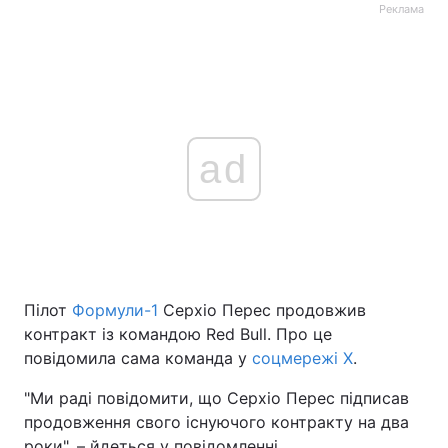
Реклама
ad
Пілот
Формули-1
Серхіо Перес продовжив
контракт із командою Red Bull. Про це
повідомила сама команда у
соцмережі Х
.
"Ми раді повідомити, що Серхіо Перес підписав
продовження свого існуючого контракту на два
роки", – йдеться у повідомленні.