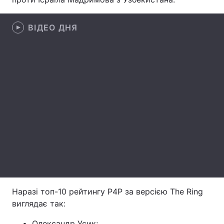
Лонгріди
ВІДЕО ДНЯ
Відео з Youtube
Статті
Інтерв'ю
Думки
Архів
Вакансії
Контакти
Послуги
Наразі топ-10 рейтингу P4P за версією The Ring
виглядає так:
Олександр Усик;