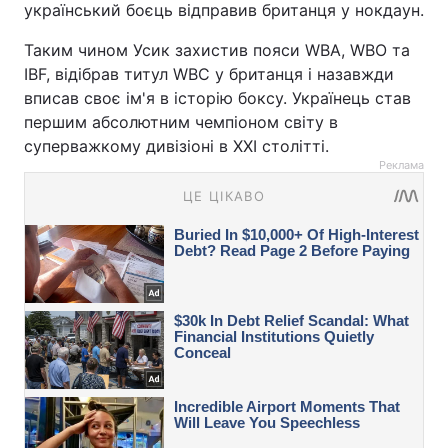
український боєць відправив британця у нокдаун.
Таким чином Усик захистив пояси WBA, WBO та
IBF, відібрав титул WBC у британця і назавжди
вписав своє ім'я в історію боксу. Українець став
першим абсолютним чемпіоном світу в
суперважкому дивізіоні в XXI столітті.
Реклама