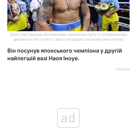
Усик став першим абсолютним чемпіоном світу в суперважкому
дивізіоні в XXI столітті / фото instagram.com/andriyshevchenko
Він посунув японського чемпіона у другій
найлегшій вазі Наоя Іноуе.
Реклама
ad