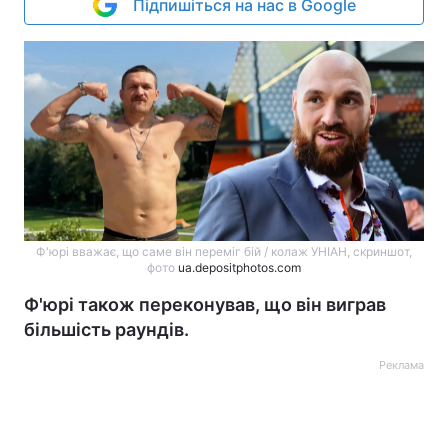
Підпишіться на нас в Google
Ф'юрі вважає, що саме він переміг бій / колаж УНІАН, скриншот,
фото
ua.depositphotos.com
Ф'юрі також переконував, що він виграв
більшість раундів.
Реклама