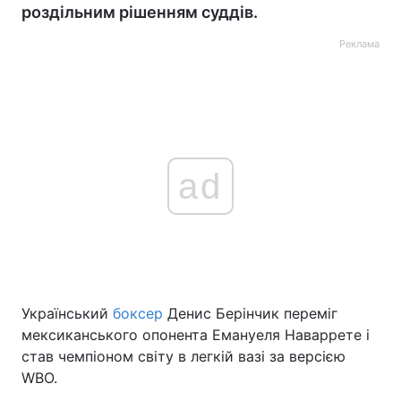
роздільним рішенням суддів.
Реклама
ad
Український
боксер
Денис Берінчик переміг
мексиканського опонента Емануеля Наваррете і
став чемпіоном світу в легкій вазі за версією
WBO.