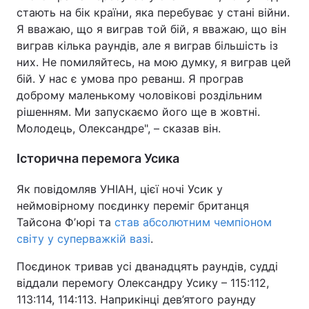
стають на бік країни, яка перебуває у стані війни.
Я вважаю, що я виграв той бій, я вважаю, що він
виграв кілька раундів, але я виграв більшість із
них. Не помиляйтесь, на мою думку, я виграв цей
бій. У нас є умова про реванш. Я програв
доброму маленькому чоловікові роздільним
рішенням. Ми запускаємо його ще в жовтні.
Молодець, Олександре", – сказав він.
Історична перемога Усика
Як повідомляв УНІАН, цієї ночі Усик у
неймовірному поєдинку переміг британця
Тайсона Фʼюрі та
став абсолютним чемпіоном
світу у суперважкій вазі
.
Поєдинок тривав усі дванадцять раундів, судді
віддали перемогу Олександру Усику – 115:112,
113:114, 114:113. Наприкінці дев’ятого раунду