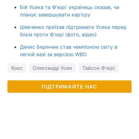
Бій Усика та Ф'юрі: українець сказав, чи
планує завершувати кар'єру
Шевченко приїхав підтримати Усика перед
боєм проти Ф'юрі (фото, відео)
Денис Берінчик став чемпіоном світу в
легкій вазі за версією WBO
бокс
Олександр Усик
Тайсон Ф'юрі
ПІДТРИМАЙТЕ НАС