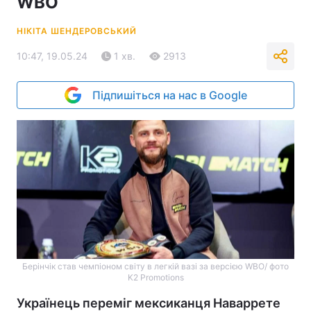
WBO
НІКІТА ШЕНДЕРОВСЬКИЙ
10:47, 19.05.24
1 хв.
2913
Підпишіться на нас в Google
Берінчік став чемпіоном світу в легкій вазі за версією WBO/ фото
K2 Promotions
Українець переміг мексиканця Наваррете