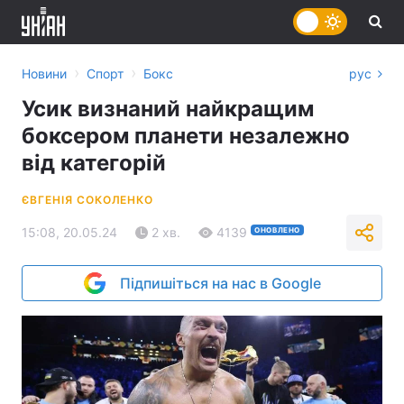
›
›
Новини
Спорт
Бокс
рус
Усик визнаний найкращим
боксером планети незалежно
від категорій
ЄВГЕНІЯ СОКОЛЕНКО
15:08, 20.05.24
2 хв.
4139
ОНОВЛЕНО
Підпишіться на нас в Google