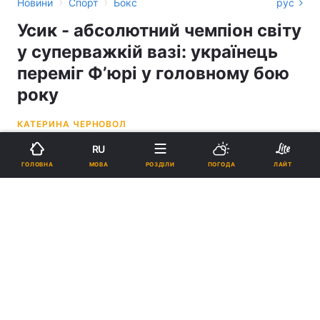
›
›
Новини
Спорт
Бокс
рус
Усик - абсолютний чемпіон світу
у суперважкій вазі: українець
переміг Фʼюрі у головному бою
року
КАТЕРИНА ЧЕРНОВОЛ
RU
02:45, 19.05.24
2 хв.
15336
ОНОВЛЕНО
МОВА
ГОЛОВНА
РОЗДІЛИ
ПОГОДА
ЛАЙТ
Підпишіться на нас в Google