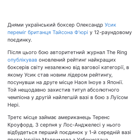
Днями український боксер Олександр
Усик
Головна
Війна
переміг британця Тайсона Ф'юрі
у 12-раундовому
поєдинку.
Україна
Політика
Після цього бою авторитетний журнал The Ring
Економіка
Світ
опублікував
оновлений рейтинг найкращих
боксерів світу незалежно від вагової категорії, в
Спорт
Наука
якому Усик став новим лідером рейтингу,
посунувши на друге місце Наоя Іноуе з Японії.
Техно і зв'язок
Лайт
Той нещодавно захистив титул абсолютного
Зброя
Інциденти
чемпіона у другій найлегшій вазі в бою з Луїсом
Нері.
Здоров'я
Туризм
Третє місце займає американець Теренс
Цікавинки
Погода
Кроуфорд. 3 серпня у Лос-Анджелесі у нього
відбудеться перший поєдинок у 1-й середній вазі
Екологія
Регіони
проти Ісраїла Мадримова з Узбекистана.