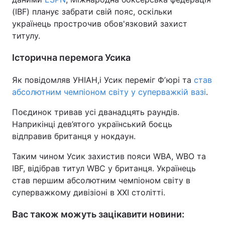
(IBF) планує забрати свій пояс, оскільки
українець прострочив обов'язковий захист
титулу.
Історична перемога Усика
Як повідомляв УНІАН,і Усик переміг Фʼюрі та
став
абсолютним чемпіоном світу у суперважкій вазі
.
Поєдинок тривав усі дванадцять раундів.
Наприкінці дев’ятого український боєць
відправив британця у нокдаун.
Таким чином Усик захистив пояси WBA, WBO та
IBF, відібрав титул WBC у британця. Українець
став першим абсолютним чемпіоном світу в
суперважкому дивізіоні в XXI столітті.
Вас також можуть зацікавити новини: