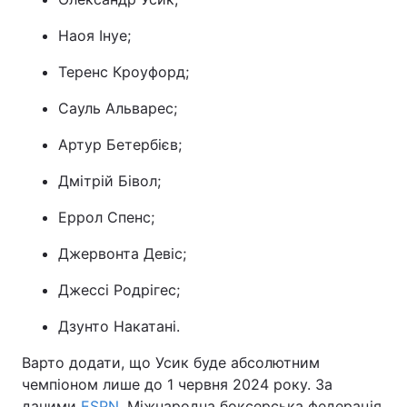
Тема оформлення
Наоя Інуе;
Теренс Кроуфорд;
Сауль Альварес;
Артур Бетербієв;
Дмітрій Бівол;
Еррол Спенс;
Джервонта Девіс;
Джессі Родрігес;
Дзунто Накатані.
Варто додати, що Усик буде абсолютним
чемпіоном лише до 1 червня 2024 року. За
даними
ESPN
, Міжнародна боксерська федерація