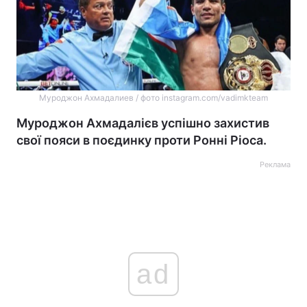
Муроджон Ахмадалиев / фото instagram.com/vadimkteam
Муроджон Ахмадалієв успішно захистив
свої пояси в поєдинку проти Ронні Ріоса.
Реклама
ad