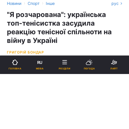
›
›
Новини
Спорт
Інше
рус
"Я розчарована": українська
топ-тенісистка засудила
реакцію тенісної спільноти на
війну в Україні
ГРИГОРІЙ БОНДАР
RU
11:56, 27.06.22
2 хв.
2142
МОВА
ГОЛОВНА
РОЗДІЛИ
ПОГОДА
ЛАЙТ
Підпишіться на нас в Google