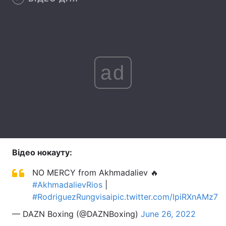
Лонгріди
Відео з Youtube
Статті
ad
Інтерв'ю
Думки
Архів
Вакансії
Контакти
Послуги
Відео нокауту:
NO MERCY from Akhmadaliev 🔥
#AkhmadalievRios
|
#RodriguezRungvisai
pic.twitter.com/lpiRXnAMz7
— DAZN Boxing (@DAZNBoxing)
June 26, 2022