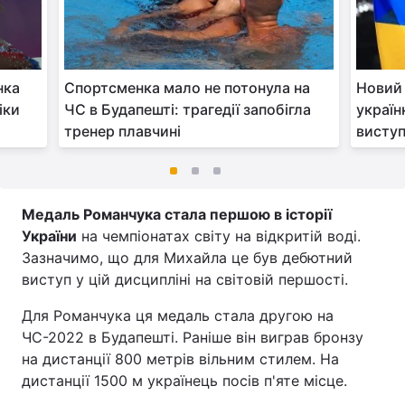
нка
Спортсменка мало не потонула на
Новий 
іки
ЧС в Будапешті: трагедії запобігла
україн
тренер плавчині
виступ
Медаль Романчука стала першою в історії
України
на чемпіонатах світу на відкритій воді.
Зазначимо, що для Михайла це був дебютний
виступ у цій дисципліні на світовій першості.
Для Романчука ця медаль стала другою на
ЧС-2022 в Будапешті. Раніше він виграв бронзу
на дистанції 800 метрів вільним стилем. На
дистанції 1500 м українець посів п'яте місце.