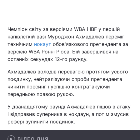
Головна
Війна
Чемпіон світу за версіями WBA і IBF у першій
напівлегкій вазі Муроджон Ахмадалієв переміг
Україна
Політика
технічним
нокаут
обов'язкового претендента за
версією WBA Ронні Ріоса. Бій завершився на
Економіка
Світ
останніх секундах 12-го раунду.
Спорт
Наука
Ахмадалієв володів перевагою протягом усього
поєдинку, нейтралізуючи спроби претендента
Техно і зв'язок
Лайт
чинити пресинг і успішно контратакуючи
передньою правою рукою.
Зброя
Інциденти
У дванадцятому раунді Ахмадалієв пішов в атаку
Здоров'я
Туризм
і відправив суперника в нокдаун, а потім змусив
рефері зупинити поєдинок.
Цікавинки
Погода
Екологія
Регіони
ВІДЕО ДНЯ