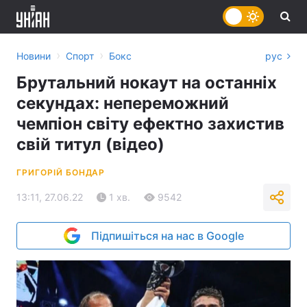
›
›
Новини
Спорт
Бокс
рус
Брутальний нокаут на останніх
секундах: непереможний
чемпіон світу ефектно захистив
свій титул (відео)
ГРИГОРІЙ БОНДАР
13:11, 27.06.22
1 хв.
9542
Підпишіться на нас в Google