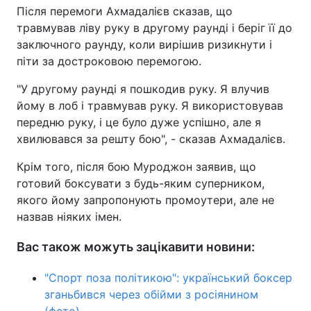
Після перемоги Ахмадалієв сказав, що
Тема оформлення
травмував ліву руку в другому раунді і беріг її до
заключного раунду, коли вирішив ризикнути і
піти за достроковою перемогою.
"У другому раунді я пошкодив руку. Я влучив
йому в лоб і травмував руку. Я використовував
передню руку, і це було дуже успішно, але я
хвилювався за решту бою", - сказав Ахмадалієв.
Крім того, після бою Муроджон заявив, що
готовий боксувати з будь-яким суперником,
якого йому запропонують промоутери, але не
назвав ніяких імен.
Вас також можуть зацікавити новини:
"Спорт поза політикою": український боксер
зганьбився через обійми з росіянином