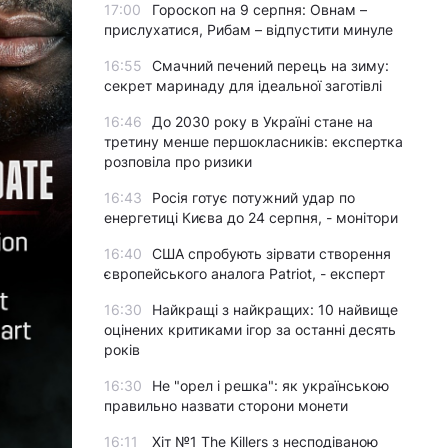
17:00
Гороскоп на 9 серпня: Овнам –
прислухатися, Рибам – відпустити минуле
16:55
Смачний печений перець на зиму:
секрет маринаду для ідеальної заготівлі
16:46
До 2030 року в Україні стане на
третину менше першокласників: експертка
розповіла про ризики
16:43
Росія готує потужний удар по
енергетиці Києва до 24 серпня, - монітори
16:40
США спробують зірвати створення
європейського аналога Patriot, - експерт
16:30
Найкращі з найкращих: 10 найвище
оцінених критиками ігор за останні десять
років
16:30
Не "орел і решка": як українською
правильно назвати сторони монети
16:11
Хіт №1 The Killers з несподіваною