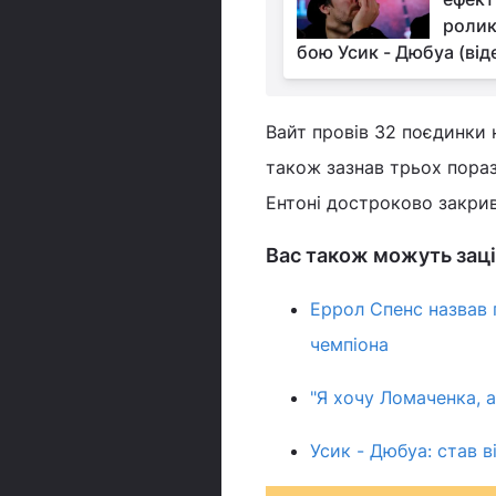
ролик
бою Усик - Дюбуа (від
Вайт провів 32 поєдинки 
також зазнав трьох пора
Ентоні достроково закрив
Вас також можуть заці
Еррол Спенс назвав 
чемпіона
"Я хочу Ломаченка, а
Усик - Дюбуа: став в