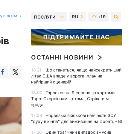
русском
RU
+19
ПОСЛУГИ
ПІДТРИМАЙТЕ НАС
ів
ОСТАННІ НОВИНИ
18:21
Що станеться, якщо найсекретніший
літак США впаде у ворога: план на
найгірший сценарій
18:00
Гороскоп на 9 серпня за картами
Таро: Скорпіонам – втома, Стрільцям –
зрада
17:38
Норвезькі військові навчають ЗСУ
"духу вікінгів" для виживання на фронті, - BI
17:26
Один трагічний випадок змусив