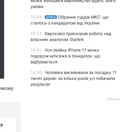
може збільшити виробництво вдвічі, але є
умова
15:04
Обрання суддів МКС: що
ДУМКА
сталось з кандидатом від України
14:54
Євросоюз прискорив роботу над
власним аналогом Starlink
14:51
Уся лінійка iPhone 17 може
подорожчати вже в понеділок: що
відбувається
14:50
Чоловіка висміювали за посадку 11
тисяч дерев: за кілька років усі побачили
результат
ьомому
Реклама
 в
к