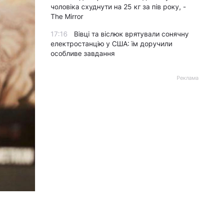
чоловіка схуднути на 25 кг за пів року, -
The Mirror
17:16
Вівці та віслюк врятували сонячну
електростанцію у США: їм доручили
особливе завдання
Реклама