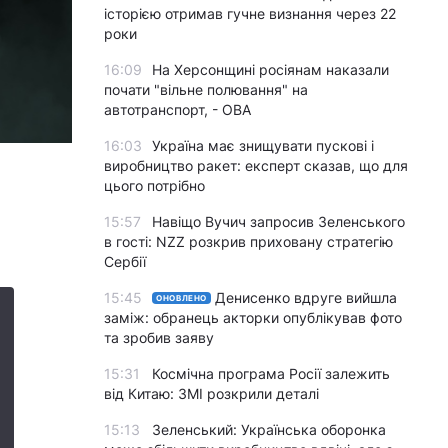
історією отримав гучне визнання через 22
роки
16:09
На Херсонщині росіянам наказали
почати "вільне полювання" на
автотранспорт, - ОВА
16:03
Україна має знищувати пускові і
виробництво ракет: експерт сказав, що для
цього потрібно
15:57
Навіщо Вучич запросив Зеленського
в гості: NZZ розкрив приховану стратегію
Сербії
15:45
Денисенко вдруге вийшла
ОНОВЛЕНО
заміж: обранець акторки опублікував фото
та зробив заяву
15:31
Космічна програма Росії залежить
від Китаю: ЗМІ розкрили деталі
15:13
Зеленський: Українська оборонка