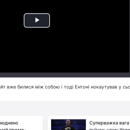
Play
Video
йт вже билися між собою і тоді Ентоні нокаутував у с
люднено
Суперважка вага
ний промо-
руїнах: чому Уси