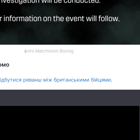
фото Matchroom Boxing
домо
відбутися реванш між британськими бійцями
.