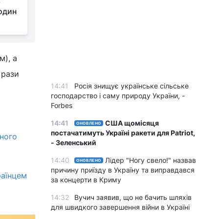
один
м), а
 рази
14:41
Росія знищує українське сільське
господарство і саму природу України, -
Forbes
14:41
США щомісяця
ОНОВЛЕНО
постачатимуть Україні ракети для Patriot,
ного
- Зеленський
14:40
Лідер "Ногу свело!" назвав
ОНОВЛЕНО
причину приїзду в Україну та виправдався
раїнцем
за концерти в Криму
14:32
Вучич заявив, що не бачить шляхів
для швидкого завершення війни в Україні