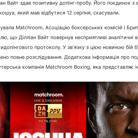
ан Вайт здав позитивну допінг-пробу. Його поєдинок з 
жошуа, який мав відбутися 12 серпня, скасували.
увала Matchroom, Асоціацію боксерських комісій і Бри
лю, що Ділліан Вайт повернув несприятливі аналітичні 
идопінгового протоколу. У звʼязку з цією новиною бій б
дено повне розслідування. Додаткова інформація про по
утерська компанія Matchroom Boxing, яка представляє і