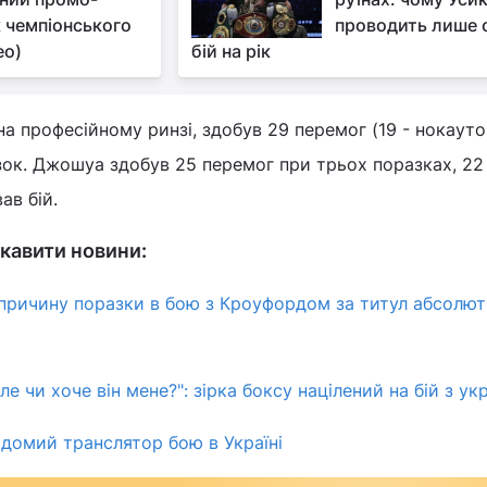
 чемпіонського
проводить лише 
ео)
бій на рік
на професійному ринзі, здобув 29 перемог (19 - нокауто
зок. Джошуа здобув 25 перемог при трьох поразках, 22
ав бій.
кавити новини:
причину поразки в бою з Кроуфордом за титул абсолют
ле чи хоче він мене?": зірка боксу націлений на бій з ук
ідомий транслятор бою в Україні