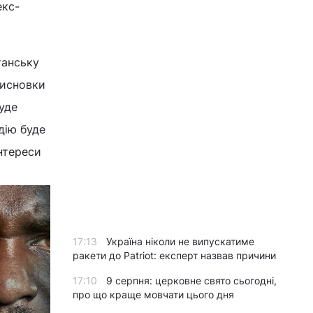
екс-
танську
висновки
уде
дію буде
нтереси
17:13
Україна ніколи не випускатиме
ракети до Patriot: експерт назвав причини
17:10
9 серпня: церковне свято сьогодні,
про що краще мовчати цього дня