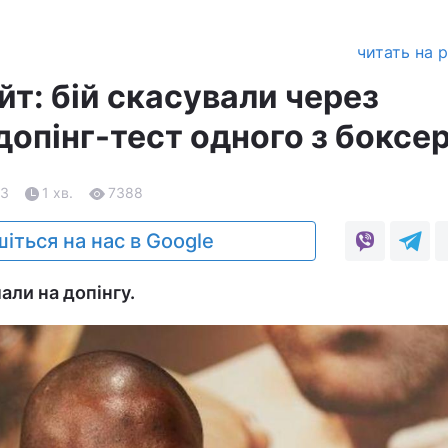
читать на 
т: бій скасували через
опінг-тест одного з боксер
23
1 хв.
7388
іться на нас в Google
али на допінгу.