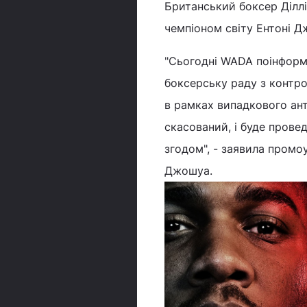
Британський боксер Діллі
чемпіоном світу Ентоні Д
"Сьогодні WADA поінформ
боксерську раду з контро
в рамках випадкового ант
скасований, і буде прове
згодом", - заявила промо
Джошуа.