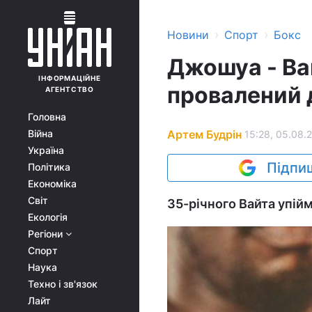
›
›
Новини
Спорт
Бокс
Джошуа - Вай
ІНФОРМАЦІЙНЕ
провалений д
АГЕНТСТВО
Головна
Артем Будрін
Війна
15:28, 05.08.
Україна
Підпиш
Політика
Економіка
Світ
35-річного Вайта упійм
Екологія
Регіони
Спорт
Наука
Техно і зв'язок
Лайт