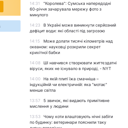
14:31
"Королева": Сумська напередодні
60-річчя зачарувала мережу фото з
минулого
14:23
В Україні може виникнути серйозний
s
дефіцит води: які області під загрозою
14:15
Може долати тисячі кілометрів над
океаном: науковці розкрили секрет
крихітної бабки
14:08
ШІ навчився створювати життєздатні
віруси, яких не існувало в природі, - NYT
14:00
На якій плиті їжа смачніша –
індукційній чи електричній: яка "мотає"
менше світла
13:57
5 звичок, які видають примітивне
мислення у людини
13:53
Чому коти влаштовують нічні забіги
по будинку: ветеринари пояснили таку
дивну поведінку