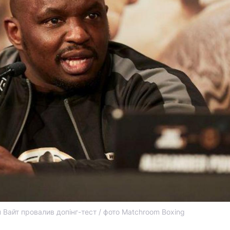
н Вайт провалив допінг-тест / фото Matchroom Boxing