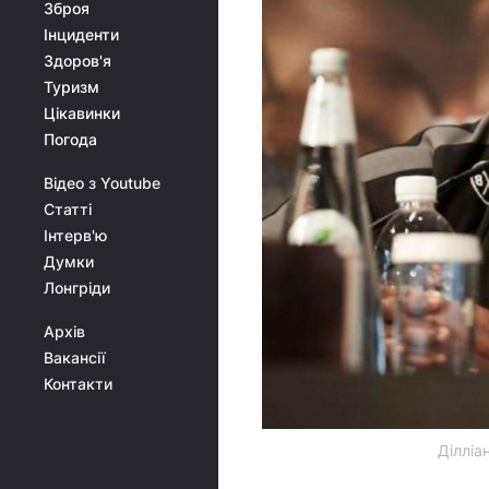
Зброя
Інциденти
Здоров'я
Туризм
Цікавинки
Погода
Відео з Youtube
Статті
Інтерв'ю
Думки
Лонгріди
Архів
Вакансії
Контакти
Ділліа