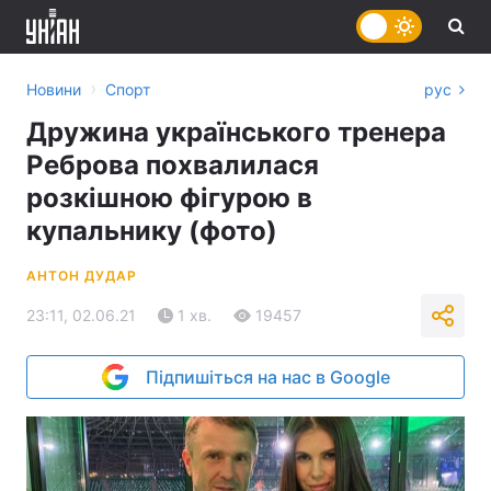
›
Новини
Спорт
рус
Дружина українського тренера
Реброва похвалилася
розкішною фігурою в
купальнику (фото)
АНТОН ДУДАР
23:11, 02.06.21
1 хв.
19457
Підпишіться на нас в Google