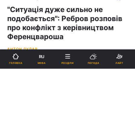
"Ситуація дуже сильно не
подобається": Ребров розповів
про конфлікт з керівництвом
Ференцвароша
АНТОН ДУДАР
RU
19:02, 02.06.21
4 хв.
2138
МОВА
ГОЛОВНА
РОЗДІЛИ
ПОГОДА
ЛАЙТ
Підпишіться на нас в Google