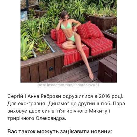
фото instagram.com/annarebrova31
Сергій і Анна Реброви одружилися в 2016 році.
Для екс-гравця "Динамо" це другий шлюб. Пара
виховує двох синів: п'ятирічного Микиту і
трирічного Олександра.
Вас також можуть зацікавити новини: