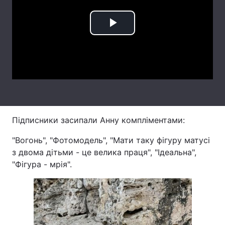
Лонгріди
Play
Відео з Youtube
Статті
Video
Інтерв'ю
Думки
Архів
Вакансії
Контакти
Підписники засипали Анну компліментами:
Послуги
"Вогонь", "Фотомодель", "Мати таку фігуру матусі
з двома дітьми - це велика праця", "Ідеальна",
"Фігура - мрія".