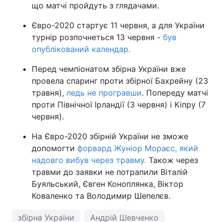
що матчі пройдуть з глядачами.
Євро-2020 стартує 11 червня, а для України
турнір розпочнеться 13 червня -
був
опублікований календар.
Перед чемпіонатом збірна України вже
провела спаринг проти збірної Бахрейну (23
травня),
ледь не програвши
. Попереду матчі
проти Північної Ірландії (3 червня) і Кіпру (7
червня).
На Євро-2020 збірній України не зможе
допомогти
форвард Жуніор Мораєс, який
надовго вибув через травму.
Також через
травми до заявки не потрапили Віталій
Буяльський, Євген Коноплянка, Віктор
Коваленко та Володимир Шепелєв.
збірна України
Андрій Шевченко