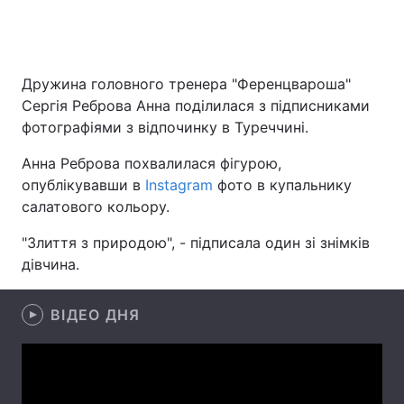
Головна
Війна
Дружина головного тренера "Ференцвароша"
Сергія Реброва Анна поділилася з підписниками
Україна
Політика
фотографіями з відпочинку в Туреччині.
Економіка
Світ
Анна Реброва похвалилася фігурою,
опублікувавши в
Instagram
фото в купальнику
Спорт
Наука
салатового кольору.
Техно і зв'язок
Лайт
"Злиття з природою", - підписала один зі знімків
дівчина.
Зброя
Інциденти
ВІДЕО ДНЯ
Здоров'я
Туризм
Цікавинки
Погода
Екологія
Регіони