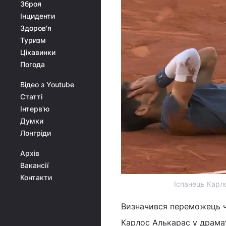
Зброя
Інциденти
Здоров'я
Туризм
Цікавинки
Погода
Відео з Youtube
Статті
Інтерв'ю
Думки
Лонгріди
Архів
Вакансії
Контакти
Іспанець Карл
Визначився переможець 
Карлос Алькарас у драма