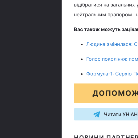
відібратися на загальних 
нейтральним прапором і н
Вас також можуть заціка
Людина змінилася: 
Голос покоління: по
Формула-1: Серхіо П
ДОПОМОЖ
Читати УНІАН
НОВИНИ ПАРТНЕР