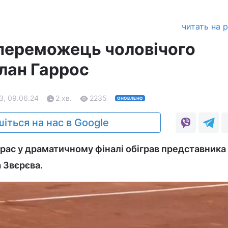
читать на 
переможець чоловічого
олан Гаррос
3, 09.06.24
2 хв.
2235
ОНОВЛЕНО
іться на нас в Google
рас у драматичному фіналі обіграв представника
 Звєрєва.