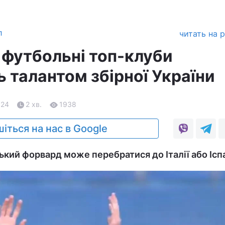
л
читать на 
 футбольні топ-клуби
 талантом збірної України
.24
2 хв.
1938
іться на нас в Google
ький форвард може перебратися до Італії або Іспа