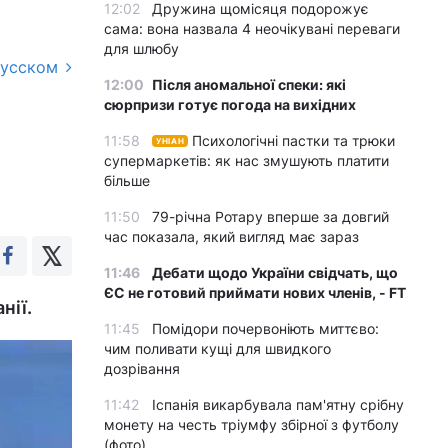
12:02
Дружина щомісяця подорожує
сама: вона назвала 4 неочікувані переваги
для шлюбу
русском
12:00
Після аномальної спеки: які
сюрпризи готує погода на вихідних
11:58
Психологічні пастки та трюки
УНІАН
супермаркетів: як нас змушують платити
більше
11:50
79-річна Ротару вперше за довгий
час показала, який вигляд має зараз
11:46
Дебати щодо України свідчать, що
ЄС не готовий приймати нових членів, - FT
нії.
11:45
Помідори почервоніють миттєво:
чим поливати кущі для швидкого
дозрівання
11:42
Іспанія викарбувала пам'ятну срібну
монету на честь тріумфу збірної з футболу
(фото)