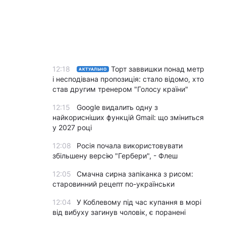
12:18
Торт заввишки понад метр
АКТУАЛЬНО
і несподівана пропозиція: стало відомо, хто
став другим тренером "Голосу країни"
12:15
Google видалить одну з
найкорисніших функцій Gmail: що зміниться
у 2027 році
12:08
Росія почала використовувати
збільшену версію "Гербери", - Флеш
12:05
Смачна сирна запіканка з рисом:
старовинний рецепт по-українськи
12:04
У Коблевому під час купання в морі
від вибуху загинув чоловік, є поранені