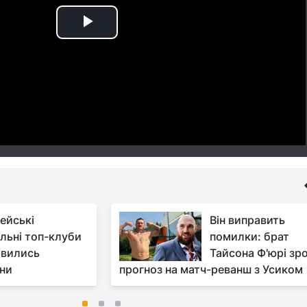
Play
Video
ейські
Він виправить
льні топ-клуби
помилки: брат
авились
Тайсона Ф'юрі зр
їни
прогноз на матч-реванш з Усиком