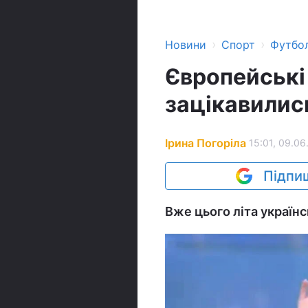
›
›
Новини
Спорт
Футбо
Європейські
зацікавились
Ірина Погоріла
15:01, 09.06
Підпиш
Вже цього літа українс