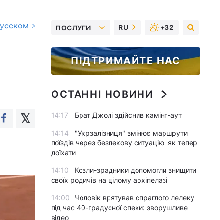
русском
RU
+32
ПОСЛУГИ
ПІДТРИМАЙТЕ НАС
ОСТАННІ НОВИНИ
14:17
Брат Джолі здійснив камінг-аут
14:14
"Укрзалізниця" змінює маршрути
поїздів через безпекову ситуацію: як тепер
доїхати
14:10
Козли-зрадники допомогли знищити
своїх родичів на цілому архіпелазі
14:00
Чоловік врятував спраглого лелеку
під час 40-градусної спеки: зворушливе
відео