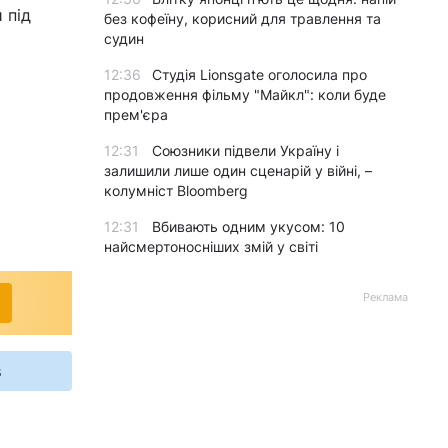
 під
без кофеїну, корисний для травлення та
судин
12:36
Студія Lionsgate оголосила про
продовження фільму "Майкл": коли буде
прем'єра
12:31
Союзники підвели Україну і
залишили лише один сценарій у війні, –
колумніст Bloomberg
12:31
Вбивають одним укусом: 10
найсмертоносніших змій у світі
Реклама
s