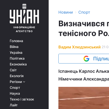
›
Новини
Спорт
Визначився 
ІНФОРМАЦІЙНЕ
тенісного Р
АГЕНТСТВО
Головна
Вадим Хлюдзинський
Війна
21:0
Україна
Підпиш
Політика
Економіка
Світ
Іспанець Карлос Алька
Екологія
Німеччини Алєксандра
Регіони
Спорт
Наука
Техно і зв'язок
Лайт