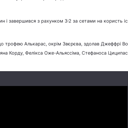
н і завершився з рахунком 3:2 за сетами на користь іс
до трофею Алькарас, окрім Звєрєва, здолав Джеффрі Во
ьяна Корду, Фелікса Оже-Альяссіма, Стефаноса Циципас