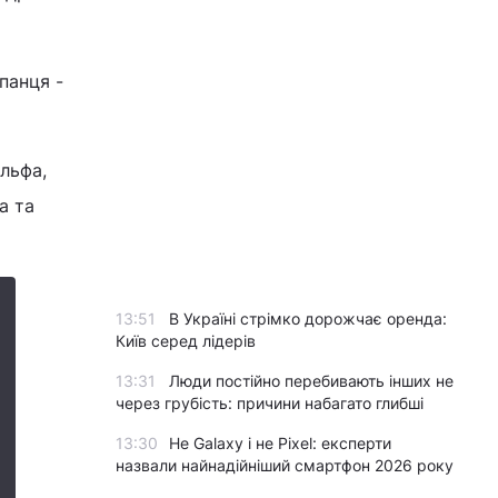
панця -
льфа,
а та
13:51
В Україні стрімко дорожчає оренда:
Київ серед лідерів
13:31
Люди постійно перебивають інших не
через грубість: причини набагато глибші
13:30
Не Galaxy і не Pixel: експерти
назвали найнадійніший смартфон 2026 року