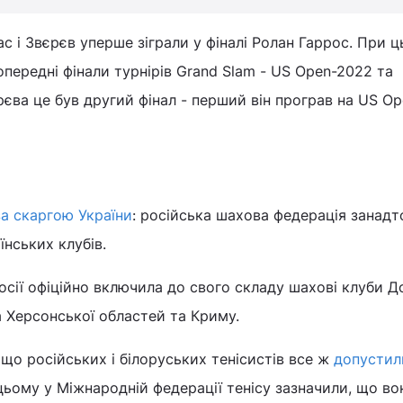
с і Звєрєв уперше зіграли у фіналі Ролан Гаррос. При 
опередні фінали турнірів Grand Slam - US Open-2022 та
рєва це був другий фінал - перший він програв на US Op
а скаргою України
: російська шахова федерація занадт
їнських клубів.
осії офіційно включила до свого складу шахові клуби Д
а Херсонської областей та Криму.
що російських і білоруських тенісистів все ж
допустил
цьому у Міжнародній федерації тенісу зазначили, що в