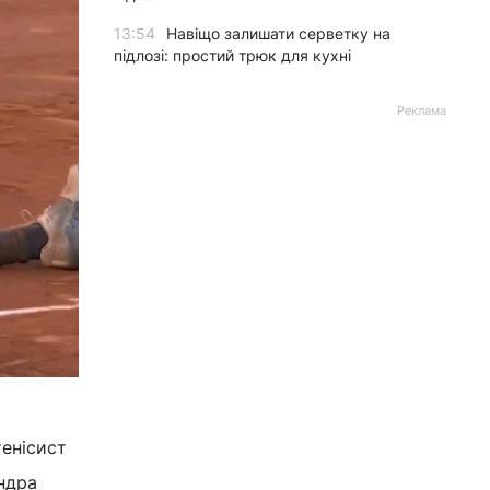
13:54
Навіщо залишати серветку на
підлозі: простий трюк для кухні
Реклама
тенісист
ндра