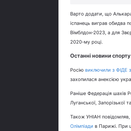
Варто додати, що Алькара
іспанець виграв обидва п
Вімблдон-2023, а для Звє
2020-му році.
Останні новини спорту
Росію
виключили з ФІДЕ з
захопилася анексією укра
Раніше Федерація шахів Р
Луганської, Запорізької т
Також УНІАН повідомляв, 
Олімпіади
в Парижі. При 