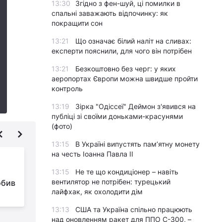
13:30
Згідно з фен-шуй, ці помилки в
спальні заважають відпочинку: як
покращити сон
13:21
Що означає білий наліт на сливах:
експерти пояснили, для чого він потрібен
13:21
Безкоштовно без черг: у яких
аеропортах Європи можна швидше пройти
контроль
13:19
Зірка "Одіссеї" Деймон з'явився на
публіці зі своїми доньками-красунями
(фото)
13:15
В Україні випустять пам’ятну монету
на честь Іоанна Павла II
Футбольне
Євро-2024: штаб
13:15
Не те що кондиціонер – навіть
вентилятор не потрібен: турецький
обив
збірної України
лайфхак, як охолодити дім
оголосив остаточну заявку
т
13:13
США та Україна спільно працюють
над оновленням ракет для ППО С-300, –