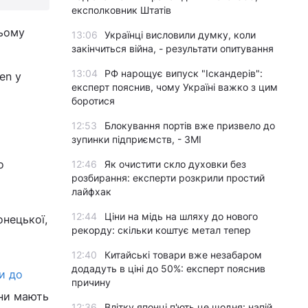
експолковник Штатів
цьому
13:06
Українці висловили думку, коли
закінчиться війна, - результати опитування
13:04
РФ нарощує випуск "Іскандерів":
en у
експерт пояснив, чому Україні важко з цим
боротися
12:53
Блокування портів вже призвело до
зупинки підприємств, - ЗМІ
о
12:46
Як очистити скло духовки без
розбирання: експерти розкрили простий
лайфхак
12:44
Ціни на мідь на шляху до нового
онецької,
рекорду: скільки коштує метал тепер
12:40
Китайські товари вже незабаром
додадуть в ціні до 50%: експерт пояснив
и до
причину
они мають
12:36
Влітку японці п'ють це щодня: напій