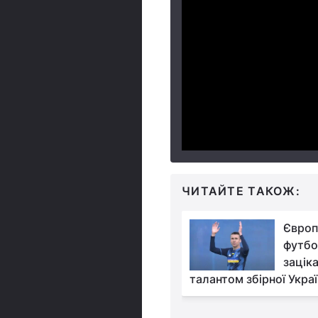
ЧИТАЙТЕ ТАКОЖ:
Футбольне
Європ
Євро-2024: штаб
футбо
збірної України
зацік
статочну заявку
талантом збірної Укра