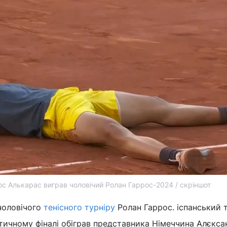
ос Алькарас виграв чоловічий Ролан Гаррос-2024 / скріншот
чоловічого
тенісного турніру
Ролан Гаррос. іспанський 
тичному фіналі обіграв представника Німеччина Алєкса