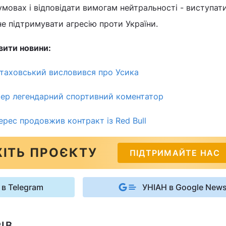
умовах і відповідати вимогам нейтральності - виступати
е підтримувати агресію проти України.
вити новини:
Стаховський висловився про Усика
мер легендарний спортивний коментатор
ерес продовжив контракт із Red Bull
ІТЬ ПРОЄКТУ
ПІДТРИМАЙТЕ НАС
 в Telegram
УНІАН в Google New
ІВ