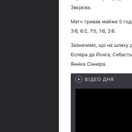
Звєрєва.
Матч тривав майже 5 годи
3:6, 6:2, 7:5, 1:6, 2:6.
Зазначимо, що на шляху 
Єспера де Йонга, Себаст
Янніка Сіннера.
ВІДЕО ДНЯ