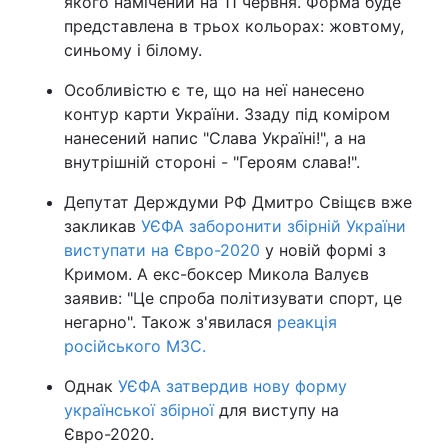
якого намічений на 11 червня. Форма буде
представлена в трьох кольорах: жовтому,
синьому і білому.
Особливістю є те, що на неї нанесено
контур карти України. Ззаду під коміром
нанесений напис "Слава Україні!", а на
внутрішній стороні - "Героям слава!".
Депутат Держдуми РФ Дмитро Свіщєв вже
закликав
УЄФА заборонити збірній України
виступати на Євро-2020
у новій формі з
Кримом. А екс-боксер Микола Валуєв
заявив: "Це спроба політизувати спорт, це
негарно". Також з'явилася
реакція
російського МЗС.
Однак
УЄФА затвердив нову форму
української збірної
для виступу на
Євро-2020.