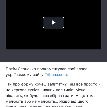
Лонгріди
Відео з Youtube
Статті
Play
Інтерв'ю
Думки
Video
Архів
Вакансії
Контакти
Послуги
Потім Леоненко прокоментував свої слова
українському сайту
Tribuna.com.
"Ти про форму хочеш запитати? Там все просто -
це чергова тупість наших політиків. Мене
цікавить, як буде наша збірна грати. А що там
малюють або не малюють... Якщо від цього