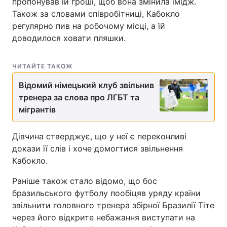
пропонував їй гроші, щоб вона змінила імідж.
Також за словами співробітниці, Кабокло
регулярно пив на робочому місці, а їй
доводилося ховати пляшки.
ЧИТАЙТЕ ТАКОЖ
Відомий німецький клуб звільнив
тренера за слова про ЛГБТ та
мігрантів
Дівчина стверджує, що у неї є переконливі
докази її слів і хоче домогтися звільнення
Кабокло.
Раніше також стало відомо, що бос
бразильського футболу пообіцяв уряду країни
звільнити головного тренера збірної Бразилії Тіте
через його відкрите небажання виступати на