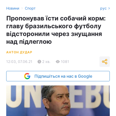
›
Новини
Спорт
рус
Пропонував їсти собачий корм:
главу бразильського футболу
відсторонили через знущання
над підлеглою
АНТОН ДУДАР
12:03, 07.06.21
2 хв.
1081
Підпишіться на нас в Google