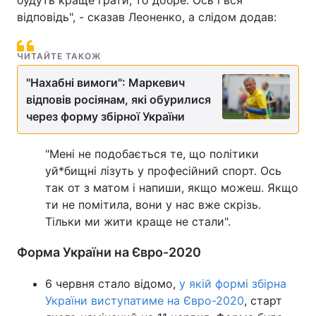
будуть краще грати, то добре. Ось і вся
відповідь", - сказав Леоненко, а слідом додав:
Тема оформлення
ЧИТАЙТЕ ТАКОЖ
"Нахабні вимоги": Маркевич
відповів росіянам, які обурилися
через форму збірної України
"Мені не подобається те, що політики
уй*бищні лізуть у професійний спорт. Ось
так от з матом і напиши, якщо можеш. Якщо
ти не помітила, вони у нас вже скрізь.
Тільки ми жити краще не стали".
Форма України на Євро-2020
6 червня стало відомо,
у якій формі збірна
України виступатиме на Євро-2020
, старт