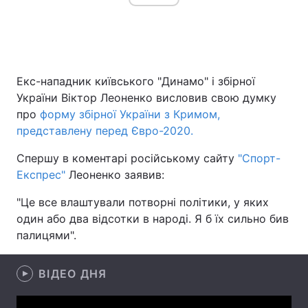
Головна
Війна
Екс-нападник київського "Динамо" і збірної
Україна
Політика
України Віктор Леоненко висловив свою думку
про
форму збірної України з Кримом,
Економіка
Світ
представлену перед Євро-2020.
Спорт
Наука
Спершу в коментарі російському сайту
"Спорт-
Експрес"
Леоненко заявив:
Техно і зв'язок
Лайт
"Це все влаштували потворні політики, у яких
Зброя
Інциденти
один або два відсотки в народі. Я б їх сильно бив
палицями".
Здоров'я
Туризм
Цікавинки
Погода
ВІДЕО ДНЯ
Екологія
Регіони