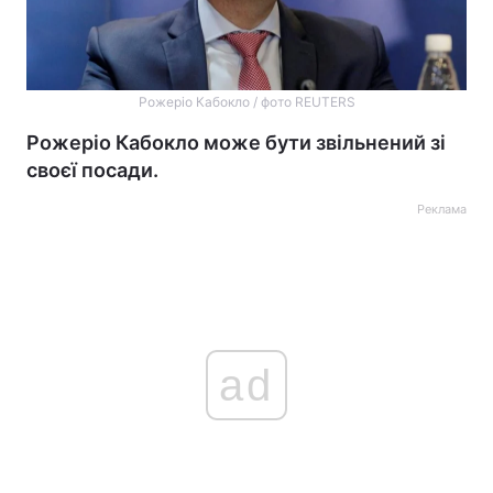
Рожеріо Кабокло / фото REUTERS
Рожеріо Кабокло може бути звільнений зі
своєї посади.
Реклама
ad