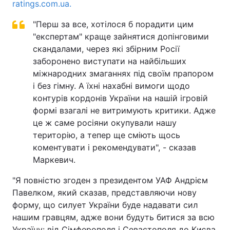
ratings.com.ua.
"Перш за все, хотілося б порадити цим
"експертам" краще зайнятися допінговими
скандалами, через які збірним Росії
заборонено виступати на найбільших
міжнародних змаганнях під своїм прапором
і без гімну. А їхні нахабні вимоги щодо
контурів кордонів України на нашій ігровій
формі взагалі не витримують критики. Адже
це ж саме росіяни окупували нашу
територію, а тепер ще сміють щось
коментувати і рекомендувати", - сказав
Маркевич.
"Я повністю згоден з президентом УАФ Андрієм
Павелком, який сказав, представляючи нову
форму, що силует України буде надавати сил
нашим гравцям, адже вони будуть битися за всю
Україну: від Сімферополя і Севастополя до Києва,