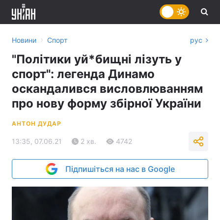
›
Новини
Спорт
рус
"Політики уй*бищні лізуть у
спорт": легенда Динамо
оскандалився висловлюванням
про нову форму збірної України
АНТОН ДУДАР
13:35, 07.06.21
2 хв.
4742
Підпишіться на нас в Google