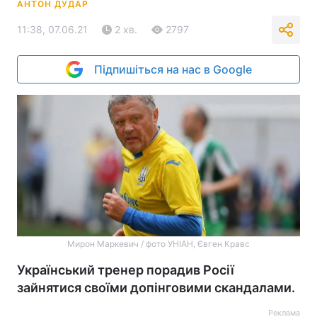
АНТОН ДУДАР
11:38, 07.06.21
2 хв.
2797
Підпишіться на нас в Google
Мирон Маркевич / фото УНІАН, Євген Кравс
Український тренер порадив Росії
зайнятися своїми допінговими скандалами.
Реклама