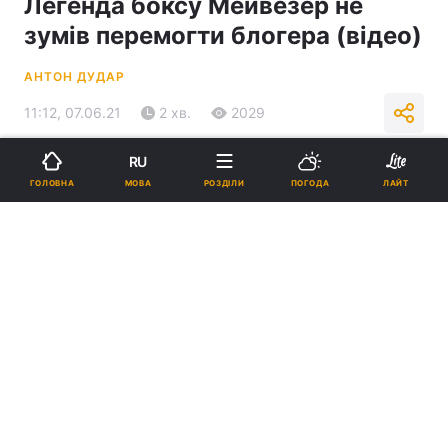
Легенда боксу Мейвезер не
зумів перемогти блогера (відео)
АНТОН ДУДАР
11:12, 07.06.21
2 хв.
2029
RU
Підпишіться на нас в Google
МОВА
ГОЛОВНА
РОЗДІЛИ
ПОГОДА
ЛАЙТ
Логан Пол і Флойд Мейвезер / фото REUTERS