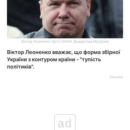
Віктор Леоненко / фото УНІАН, Владислав Мусієнко
Віктор Леоненко вважає, що форма збірної
України з контуром країни - "тупість
політиків".
Реклама
ad