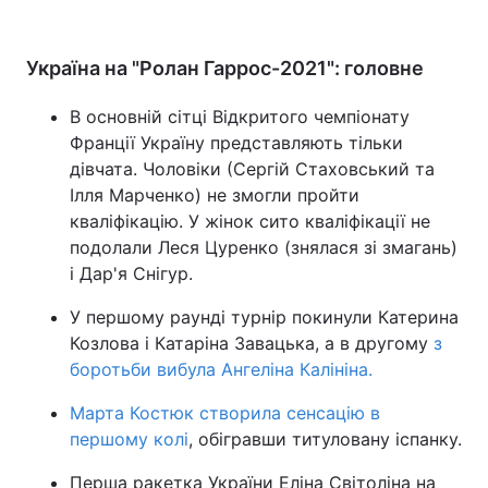
Україна на "Ролан Гаррос-2021": головне
В основній сітці Відкритого чемпіонату
Франції Україну представляють тільки
дівчата. Чоловіки (Сергій Стаховський та
Ілля Марченко) не змогли пройти
кваліфікацію. У жінок сито кваліфікації не
подолали Леся Цуренко (знялася зі змагань)
і Дар'я Снігур.
У першому раунді турнір покинули Катерина
Козлова і Катаріна Завацька, а в другому
з
боротьби вибула Ангеліна Калініна.
Марта Костюк створила сенсацію в
першому колі
, обігравши титуловану іспанку.
Перша ракетка України Еліна Світоліна на