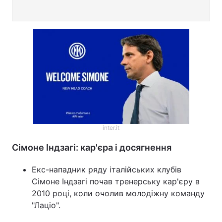
inter.it
Сімоне Індзагі: кар'єра і досягнення
Екс-нападник ряду італійських клубів
Сімоне Індзагі почав тренерську кар'єру в
2010 році, коли очолив молодіжну команду
"Лаціо".