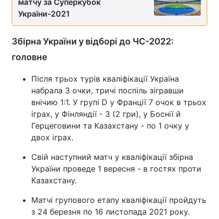
матчу за Суперкубок
України-2021
Тема оформлення
Збірна України у відборі до ЧС-2022:
головне
Після трьох турів кваліфікації Україна
набрала 3 очки, тричі поспіль зігравши
внічию 1:1. У групі D у Франції 7 очок в трьох
іграх, у Фінляндії - 3 (2 гри), у Боснії й
Герцеговини та Казахстану - по 1 очку у
двох іграх.
Свій наступний матч у кваліфікації збірна
України проведе 1 вересня - в гостях проти
Казахстану.
Матчі групового етапу кваліфікації пройдуть
з 24 березня по 16 листопада 2021 року.