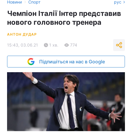
›
Новини
Спорт
рус
Чемпіон Італії Інтер представив
нового головного тренера
АНТОН ДУДАР
15:43, 03.06.21
1 хв.
774
Підпишіться на нас в Google