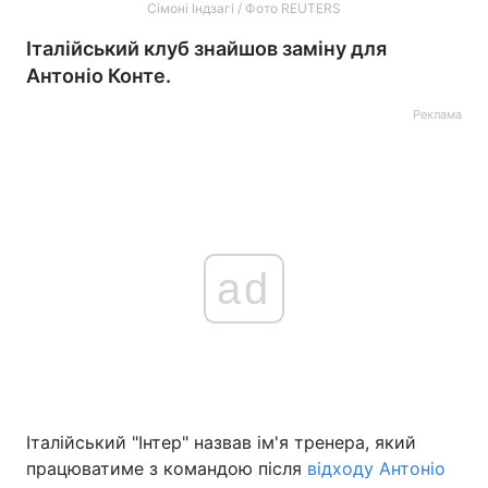
Сімоні Індзагі / Фото REUTERS
Італійський клуб знайшов заміну для
Антоніо Конте.
Реклама
ad
Італійський "Інтер" назвав ім'я тренера, який
працюватиме з командою після
відходу Антоніо