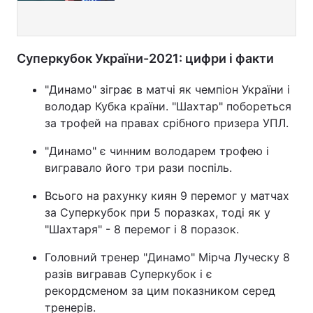
Суперкубок України-2021: цифри і факти
"Динамо" зіграє в матчі як чемпіон України і
володар Кубка країни. "Шахтар" побореться
за трофей на правах срібного призера УПЛ.
"Динамо" є чинним володарем трофею і
вигравало його три рази поспіль.
Всього на рахунку киян 9 перемог у матчах
за Суперкубок при 5 поразках, тоді як у
"Шахтаря" - 8 перемог і 8 поразок.
Головний тренер "Динамо" Мірча Луческу 8
разів вигравав Суперкубок і є
рекордсменом за цим показником серед
тренерів.