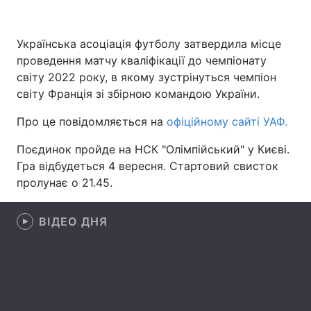
Українська асоціація футболу затвердила місце
проведення матчу кваліфікації до чемпіонату
Головна
Війна
світу 2022 року, в якому зустрінуться чемпіон
Україна
Політика
світу Франція зі збірною командою України.
Про це повідомляється на
Економіка
Світ
офіційному сайті УАФ.
Поєдинок пройде на НСК "Олімпійський" у Києві.
Спорт
Наука
Гра відбудеться 4 вересня. Стартовий свисток
пролунає о 21.45.
Техно і зв'язок
Лайт
Зброя
Інциденти
ВІДЕО ДНЯ
Здоров'я
Туризм
Цікавинки
Погода
Екологія
Регіони