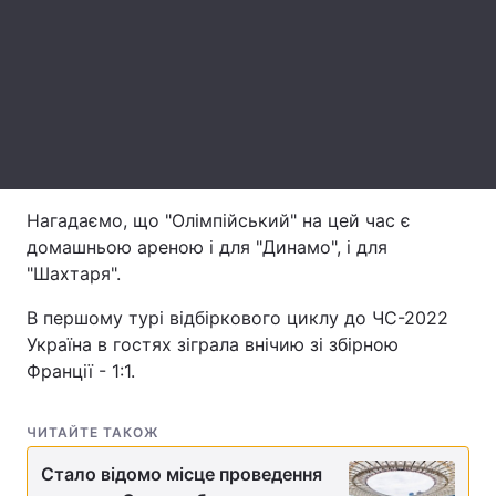
Лонгріди
Відео з Youtube
Статті
Інтерв'ю
Думки
Архів
Вакансії
Нагадаємо, що "Олімпійський" на цей час є
домашньою ареною і для "Динамо", і для
Контакти
"Шахтаря".
Послуги
В першому турі відбіркового циклу до ЧС-2022
Україна в гостях зіграла внічию зі збірною
Франції - 1:1.
ЧИТАЙТЕ ТАКОЖ
Стало відомо місце проведення