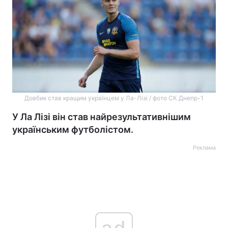
Довбик став кращим українцем у Ла-Лізі / фото СК Днепр-1
У Ла Лізі він став найрезультативнішим
українським футболістом.
Реклама