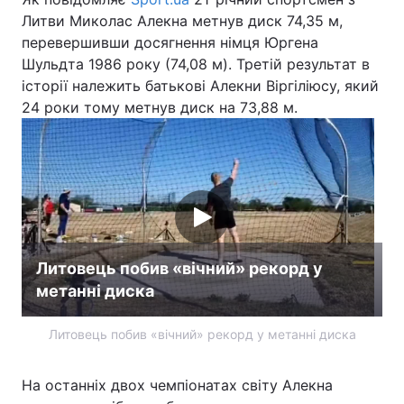
Литви Миколас Алекна метнув диск 74,35 м,
перевершивши досягнення німця Юргена
Шульдта 1986 року (74,08 м). Третій результат в
історії належить батькові Алекни Віргіліюсу, який
24 роки тому метнув диск на 73,88 м.
Литовець побив «вічний» рекорд у
метанні диска
Литовець побив «вічний» рекорд у метанні диска
На останніх двох чемпіонатах світу Алекна