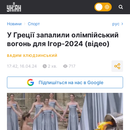
›
Новини
Спорт
рус
У Греції запалили олімпійський
вогонь для Ігор-2024 (відео)
ВАДИМ ХЛЮДЗИНСЬКИЙ
17:42, 16.04.24
2 хв.
717
Підпишіться на нас в Google