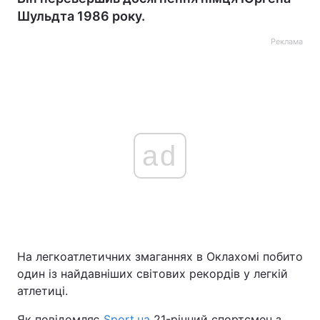
Шульдта 1986 року.
Реклама
ad
На легкоатлетичних змаганнях в Оклахомі побито
один із найдавніших світових рекордів у легкій
атлетиці.
Як повідомляє
Sport.ua
21-річний спортсмен з