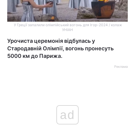
У Греції запалили олімпійський вогонь для Ігор-2024 / колаж
УНІАН
Урочиста церемонія відбулась у
Стародавній Олімпії, вогонь пронесуть
5000 км до Парижа.
Реклама
ad