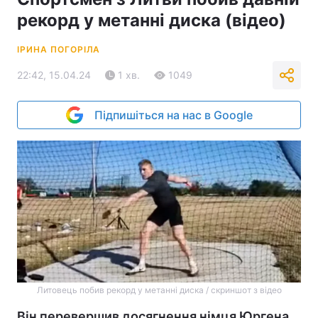
рекорд у метанні диска (відео)
ІРИНА ПОГОРІЛА
22:42, 15.04.24
1 хв.
1049
Підпишіться на нас в Google
Литовець побив рекорд у метанні диска / скриншот з відео
Він перевершив досягнення німця Юргена