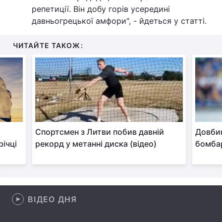
репетиції. Він добу горів усередині
Лонгріди
давньогрецької амфори", - йдеться у статті.
ЧИТАЙТЕ ТАКОЖ:
Відео з Youtube
Статті
Інтерв'ю
Думки
Архів
Вакансії
Контакти
Спортсмен з Литви побив давній
Довбик
Послуги
річці
рекорд у метанні диска (відео)
бомба
ВІДЕО ДНЯ