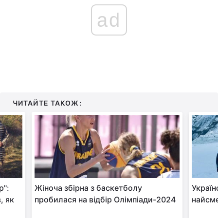
ad
ЧИТАЙТЕ ТАКОЖ:
р":
Жіноча збірна з баскетболу
Україн
, як
пробилася на відбір Олімпіади-2024
найсме