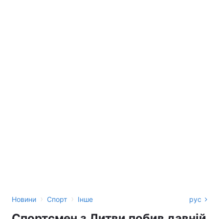
›
›
Новини
Спорт
Інше
рус
Спортсмен з Литви побив давній