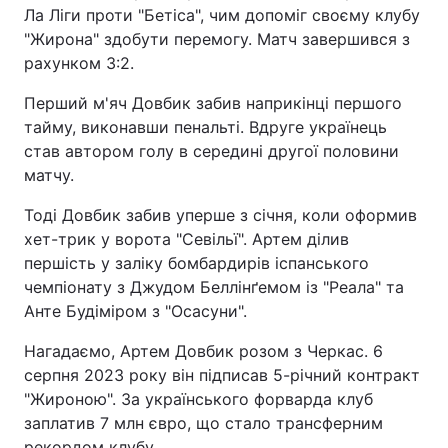
Ла Ліги проти "Бетіса", чим допоміг своєму клубу
"Жирона" здобути перемогу. Матч завершився з
рахунком 3:2.
Перший м'яч Довбик забив наприкінці першого
тайму, виконавши пенальті. Вдруге українець
став автором голу в середині другої половини
матчу.
Тоді Довбик забив уперше з січня, коли оформив
хет-трик у ворота "Севільї". Артем ділив
першість у заліку бомбардирів іспанського
чемпіонату з Джудом Беллінґемом із "Реала" та
Анте Будіміром з "Осасуни".
Нагадаємо, Артем Довбик розом з Черкас. 6
серпня 2023 року він підписав 5-річний контракт
"Жироною". За українського форварда клуб
заплатив 7 млн євро, що стало трансферним
рекордом клубу.