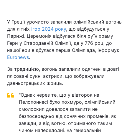
У Греції урочисто запалили олімпійський вогонь
Головна
Війна
для літніх
Ігор 2024 року
, що відбудуться у
Парижі. Церемонія відбулася біля руїн храму
Україна
Політика
Гери у Стародавній Олімпії, де у 776 році до
нашої ери відбулася перша Олімпіада, інформує
Економіка
Світ
Euronews
.
Спорт
Наука
За традицією, вогонь запалили одягнені в довгі
плісовані сукні актриси, що зображували
Техно і зв'язок
Лайт
давньогрецьких жриць.
Зброя
Інциденти
"Однак через те, що у вівторок на
Пелопоннесі було похмуро, олімпійський
Здоров'я
Туризм
смолоскип довелося запалити не
безпосередньо від сонячних променів, як
Цікавинки
Погода
завжди, а від вогню, отриманого таким
Екологія
Регіони
чином напередодні, на генеральній