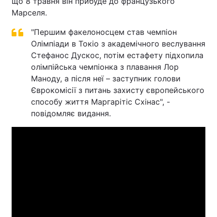
що 8 травня він прибуде до французького
Марселя.
"Першим факелоносцем став чемпіон
Олімпіади в Токіо з академічного веслування
Стефанос Дускос, потім естафету підхопила
олімпійська чемпіонка з плавання Лор
Маноду, а після неї – заступник голови
Єврокомісії з питань захисту європейського
способу життя Маргарітіс Схінас", -
повідомляє видання.