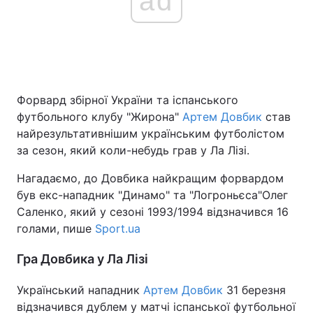
ad
Форвард збірної України та іспанського
футбольного клубу "Жирона"
Артем Довбик
став
найрезультативнішим українським футболістом
за сезон, який коли-небудь грав у Ла Лізі.
Нагадаємо, до Довбика найкращим форвардом
був екс-нападник "Динамо" та "Логроньєса"Олег
Саленко, який у сезоні 1993/1994 відзначився 16
голами, пише
Sport.ua
Гра Довбика у Ла Лізі
Український нападник
Артем Довбик
31 березня
відзначився дублем у матчі іспанської футбольної