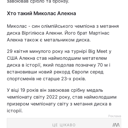
завоював срібло та бронзу.
Хто такий Миколас Алекна
Миколас - син олімпійського чемпіона з метання
диска Віргіліюса Алекни. Його брат Мартінас
Алекна також є метальником диска.
29 квітня минулого року на турнірі Big Meet у
США Алекна став наймолодшим метателем
диска в історії, який подолав позначку 70 м і
встановивши новий рекорд Європи серед
спортсменів не старше 23-х років.
У віці 19 років він завоював срібну медаль
чемпіонату світу 2022 року, став наймолодшим
призером чемпіонату світу з метання диска в
історії.
Реклама