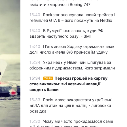
вмістити хмарочос і Boeing 747
15:40
Rockstar анонсувала новий трейлер і
геймплей GTA 6 – його покажуть на Netflix
15:40
В Румунії вже знають, куди РФ
вдарить наступного разу, - ЗМІ
15:40
П’ять знаків Зодіаку отримають знак
долі: число ангела 8/6 принесе їм удачу
15:34
Українець у Німеччині шпигував за
оборонним підприємством, його затримали
15:34
Переказ грошей на картку
УНІАН
стає викликом: які незвичні новації
вводять банки
15:33
Росія може використати українські
БпЛА для атак на цілі в Балтії, - литовська
розвідка
15:30
Чому ми часто прокидаємося саме
о 3-й годині ночі: пояснення вчених