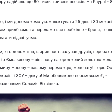
ору надійшло ще 80 тисяч гривень внесків. На Paypal - 
то, і ми допоможемо укомплектувати 25 дшв і 30 механ
м придбаємо та передамо все необхідне - броня, тепл
льтати відзвітуємо.
м, хто допомагав, ширив пост, залучав друзів, перерах
гію Ємельянову – він знову нагороджений золотою мед
имиру Носову – нашому переможцю, меценату! Ігорю Ос
країні і ЗСУ – дякую! Ми обовязково переможемо!", -
раженнями Соломія Вітвіцька.