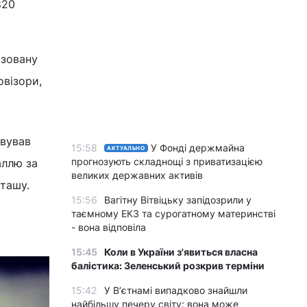
820
ізовану
овізори,
овував
15:58
У Фонді держмайна
АКТУАЛЬНО
прогнозують складнощі з приватизацією
аллю за
великих державних активів
ташу.
15:56
Вагітну Вітвіцьку запідозрили у
таємному ЕКЗ та сурогатному материнстві
- вона відповіла
15:45
Коли в України з'явиться власна
балістика: Зеленський розкрив терміни
15:42
У Вʼєтнамі випадково знайшли
найбільшу печеру світу: вона може