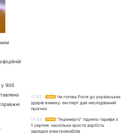
вним
офіційній
 у 900
ставлена
17:52
Чи готова Росія до українських
УНІАН
ударів взимку: експерт дав несподіваний
Справжні
прогноз
17:34
"Укренерго" підняло тарифи з
УНІАН
1 серпня: наскільки зросте вартість
.
зарядки електромобілів