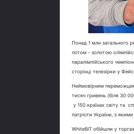
Понад 1 млн загального р
лотом - золотою олімпійс
паралімпійського чемпіон
сторінці телезірки у Фейс
Неймовірним переможцем 
тисяч гривень (біля 30 00
у 150 країнах світу та с
патріоти України, з яким
WhiteBIT обійшли у торгах