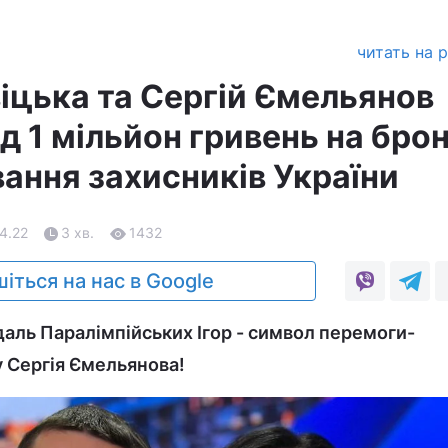
читать на 
віцька та Сергій Ємельянов
д 1 мільйон гривень на бро
ання захисників України
04.22
3 хв.
1432
іться на нас в Google
аль Паралімпійських Ігор - символ перемоги-
у Сергія Ємельянова!