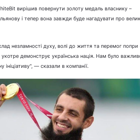
iteBit вирішив повернути золоту медаль власнику –
ьянову і тепер вона завжди буде нагадувати про вели
клад незламності духу, волі до життя та перемог попри 
з укотре демонструє українська нація. Нам було важлив
у ініціативу", — сказали в компанії.