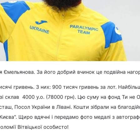
 Ємельянова. За його добрий вчинок це подвійна наго
исячі гривень. З них: 900 тисяч гривень за лот. Найбіл
і склав 4000 у.о. (78000 грн). Цю суму на фонд Ти не 
сташ, Посол України в Лівані. Кошти зібрали на благоді
 Києва". Щиро вдячні і передамо фото медалі з автогра
оломії Вітвіцької особисто!