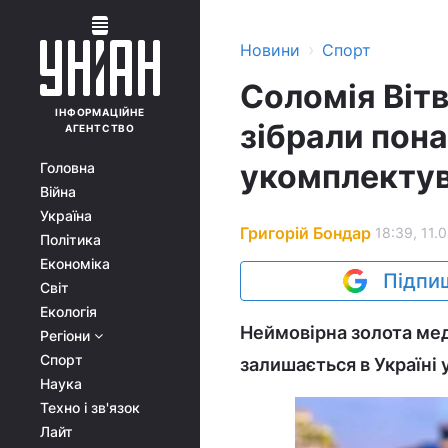
›
Новини
Спорт
Соломія Віт
ІНФОРМАЦІЙНЕ
зібрали пона
АГЕНТСТВО
укомплектув
Головна
Війна
Україна
Григорій Бондар
18:39, 11.
Політика
Економіка
Підпиш
Світ
Екологія
Неймовірна золота мед
Регіони
Спорт
залишається в Україні 
Наука
Техно і зв'язок
Лайт