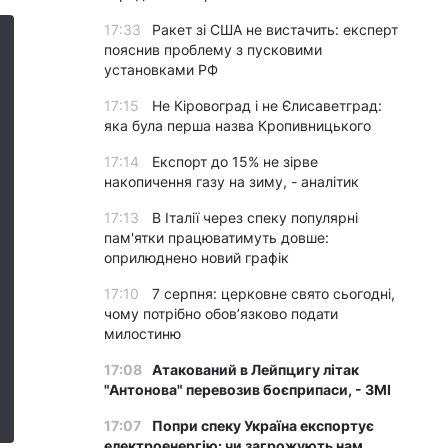
17:33
Ракет зі США не вистачить: експерт
пояснив проблему з пусковими
установками РФ
17:15
Не Кіровоград і не Єлисаветград:
яка була перша назва Кропивницького
17:14
Експорт до 15% не зірве
накопичення газу на зиму, - аналітик
17:13
В Італії через спеку популярні
пам'ятки працюватимуть довше:
оприлюднено новий графік
17:10
7 серпня: церковне свято сьогодні,
чому потрібно обов’язково подати
милостиню
17:08
Атакований в Лейпцигу літак
"Антонова" перевозив боєприпаси, - ЗМІ
17:07
Попри спеку Україна експортує
електроенергію: чи загрожують нам