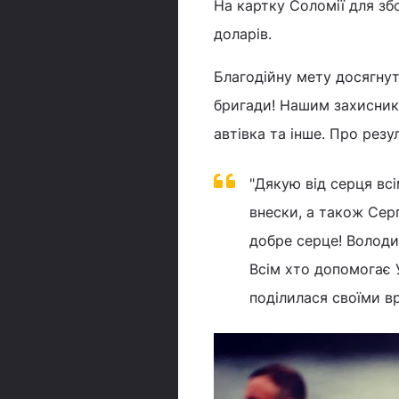
На картку Соломії для зб
доларів.
Благодійну мету досягну
бригади! Нашим захисника
автівка та інше. Про резу
"Дякую від серця всі
внески, а також Сер
добре серце! Волод
Всім хто допомогає У
поділилася своїми в