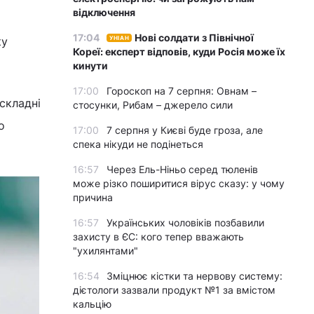
відключення
17:04
Нові солдати з Північної
ку
УНІАН
Кореї: експерт відповів, куди Росія може їх
кинути
17:00
Гороскоп на 7 серпня: Овнам –
складні
стосунки, Рибам – джерело сили
о
17:00
7 серпня у Києві буде гроза, але
спека нікуди не подінеться
16:57
Через Ель-Ніньо серед тюленів
може різко поширитися вірус сказу: у чому
причина
16:57
Українських чоловіків позбавили
захисту в ЄС: кого тепер вважають
"ухилянтами"
16:54
Зміцнює кістки та нервову систему:
дієтологи зазвали продукт №1 за вмістом
кальцію