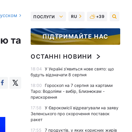
русском
RU
+39
ПОСЛУГИ
ПІДТРИМАЙТЕ НАС
ню та
ОСТАННІ НОВИНИ
18:04
У Україні з'явиться нове свято: що
будуть відзначати 8 серпня
18:00
Гороскоп на 7 серпня за картами
Таро: Водоліям - вибір, Близнюкам -
прискорення
17:58
У Єврокомісії відреагували на заяву
Зеленського про скорочення поставок
ракет
17:55
7 продуктів, у яких корисних жирів