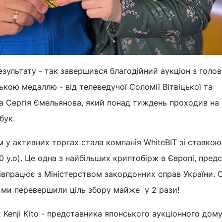
езультату - так завершився благодійний аукціон з голо
ькою медаллю - від телеведучої Соломії Вітвіцької та
а Сергія Ємельянова, який понад тиждень проходив на 
бук.
у активних торгах стала компанія WhiteBIT зі ставкою
0 у.о). Це одна з найбільших криптобірж в Європі, пред
півпрацює з Міністерством закордонних справ України. 
и ми перевершили ціль збору майже у 2 рази!
 Kenji Kito - представника японського аукціонного дому