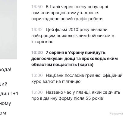
16:50
В Італії через спеку популярні
пам'ятки працюватимуть довше:
оприлюднено новий графік роботи
16:32
Цей фільм 2010 року визнали
найкращим психологічним бойовиком в
історії кіно
16:30
7 серпня в Україну прийдуть
довгоочікувані дощі та прохолода: яким
областям пощастить (карта)
рода!
16:00
Нацбанк послабив гривню: офіційний
курс валют на п’ятницю
ьший
16:00
Названо час у планці, який свідчить
Один 1+1
про відмінну форму після 55 років
йному
фом
Реклама