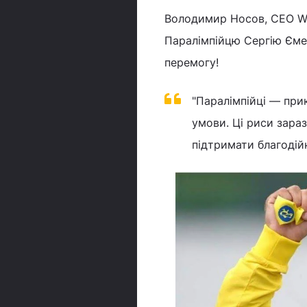
Володимир Носов, СЕО Wh
Паралімпійцю Сергію Ємел
перемогу!
"Паралімпійці — при
умови. Ці риси зара
підтримати благодійн