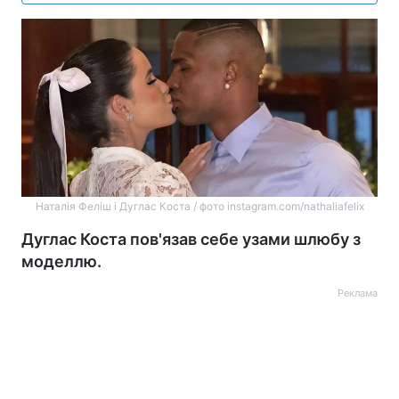
Наталія Феліш і Дуглас Коста / фото instagram.com/nathaliafelix
Дуглас Коста пов'язав себе узами шлюбу з
моделлю.
Реклама