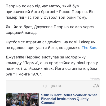
Перріно помер під час матчу, який був
присвячений його братові - Рокко Перріно. Він
помер під час гри у футбол три роки тому.
Як і його брат, Джузеппе Перріно помер через
серцевий напад.
Футболіст втратив свідомість на полі, і лікарям
не вдалося врятувати його, повідомляє
The Sun.
Джузеппе Перріно виступав за молодіжну
команду "Парми", а на професійному рівні грав у
нижчих італійських лігах. Його останнім клубом
був "Пімонте 1970".
Реклама