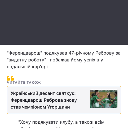
Лонгріди
Відео з Youtube
Статті
Інтерв'ю
Думки
Архів
Вакансії
"Ференцварош" подякував 47-річному Реброву за
"видатну роботу" і побажав йому успіхів у
Контакти
подальшій кар'єрі.
Послуги
ЧИТАЙТЕ ТАКОЖ
Український десант святкує:
Ференцварош Реброва знову
став чемпіоном Угорщини
"Хочу подякувати клубу, а також всім