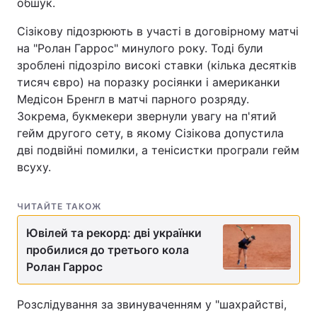
обшук.
Сізікову підозрюють в участі в договірному матчі
на "Ролан Гаррос" минулого року. Тоді були
зроблені підозріло високі ставки (кілька десятків
тисяч євро) на поразку росіянки і американки
Медісон Бренгл в матчі парного розряду.
Зокрема, букмекери звернули увагу на п'ятий
гейм другого сету, в якому Сізікова допустила
дві подвійні помилки, а тенісистки програли гейм
всуху.
ЧИТАЙТЕ ТАКОЖ
Ювілей та рекорд: дві українки
пробилися до третього кола
Ролан Гаррос
Розслідування за звинуваченням у "шахрайстві,