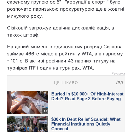
скоєному групою осіб" і "корупції в спорті" було
розпочато паризькою прокуратурою ще в жовтні
минулого року.
Сізіковій загрожує довічна дискваліфікація, а
також штраф.
На даний момент в одиночному розряді Сізікова
займає 466-е місце в рейтингу WTA, а в парному
- 101-е. В активі росіянки 43 парних титулу на
турнірах ITF і один на турнірах. WTA.
Реклама