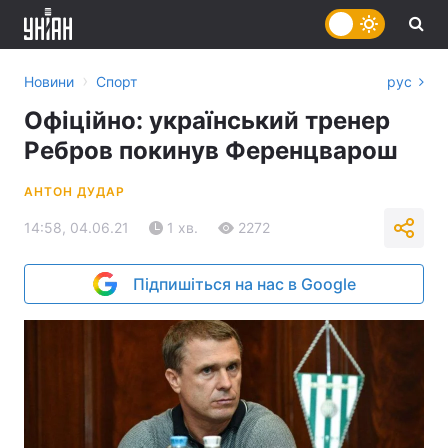
›
Новини
Спорт
рус
Офіційно: український тренер
Ребров покинув Ференцварош
АНТОН ДУДАР
14:58, 04.06.21
1 хв.
2272
Підпишіться на нас в Google