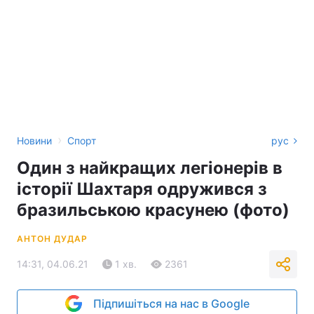
›
Новини
Спорт
рус
Один з найкращих легіонерів в
історії Шахтаря одружився з
бразильською красунею (фото)
АНТОН ДУДАР
14:31, 04.06.21
1 хв.
2361
Підпишіться на нас в Google