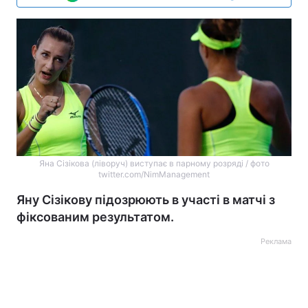
Яна Сізікова (ліворуч) виступає в парному розряді / фото
twitter.com/NimManagement
Яну Сізікову підозрюють в участі в матчі з
фіксованим результатом.
Реклама