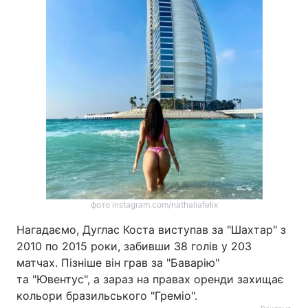
фото instagram.com/nathaliafelix
Нагадаємо, Дуглас Коста виступав за "Шахтар" з
2010 по 2015 роки, забивши 38 голів у 203
матчах. Пізніше він грав за "Баварію"
та "Ювентус", а зараз на правах оренди захищає
кольори бразильського "Греміо".