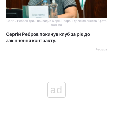
Сергій Ребров тричі приводив Ференцварош до чемпіонства / фото
fradi.hu
Сергій Ребров покинув клуб за рік до
закінчення контракту.
Реклама
ad