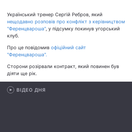
Український тренер Сергій Ребров, який
нещодавно розповів про конфлікт з керівництвом
Головна
Війна
"Ференцвароша"
, у підсумку покинув угорський
клуб.
Україна
Політика
Про це повідомив
офіційний сайт
Економіка
Світ
"Ференцвароша".
Спорт
Наука
Сторони розірвали контракт, який повинен був
діяти ще рік.
Техно і зв'язок
Лайт
ВІДЕО ДНЯ
Зброя
Інциденти
Здоров'я
Туризм
Цікавинки
Погода
Екологія
Регіони