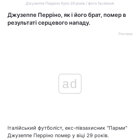
Джузеппе Перріно було 29 років / фото faсebook
Джузеппе Перріно, як і його брат, помер в
результаті серцевого нападу.
Реклама
ad
Італійський футболіст, екс-півзахисник "Парми"
Джузеппе Перріно помер у віці 29 років.