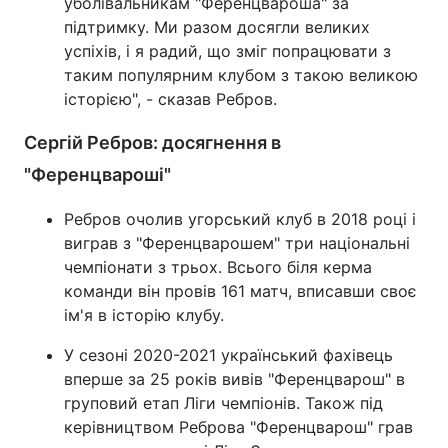
уболівальникам "Ференцвароша" за
підтримку. Ми разом досягли великих
Тема оформлення
успіхів, і я радий, що зміг попрацювати з
таким популярним клубом з такою великою
історією", - сказав Ребров.
Сергій Ребров: досягнення в
"Ференцвароші"
Ребров очолив угорський клуб в 2018 році і
виграв з "Ференцварошем" три національні
чемпіонати з трьох. Всього біля керма
команди він провів 161 матч, вписавши своє
ім'я в історію клубу.
У сезоні 2020-2021 український фахівець
вперше за 25 років вивів "Ференцварош" в
груповий етап Ліги чемпіонів. Також під
керівництвом Реброва "Ференцварош" грав