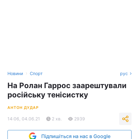
›
Новини
Спорт
рус
На Ролан Гаррос заарештували
російську тенісистку
АНТОН ДУДАР
14:06, 04.06.21
2 хв.
2939
Підпишіться на нас в Google