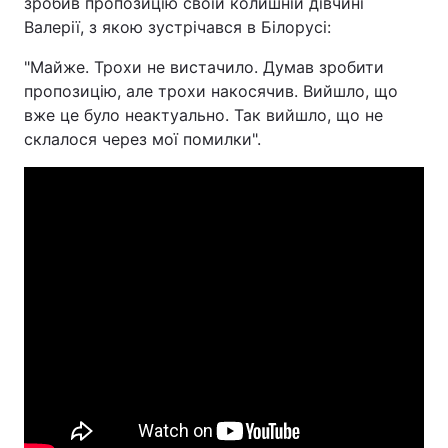
зробив пропозицію своїй колишній дівчині
Валерії, з якою зустрічався в Білорусі:
"Майже. Трохи не вистачило. Думав зробити
пропозицію, але трохи накосячив. Вийшло, що
вже це було неактуально. Так вийшло, що не
склалося через мої помилки".