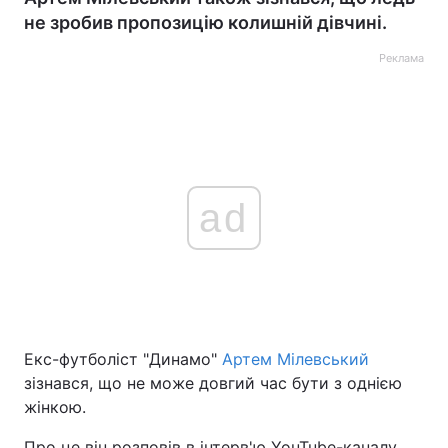
не зробив пропозицію колишній дівчині.
Реклама
ad
Екс-футболіст "Динамо"
Артем Мілевський
зізнався, що не може довгий час бути з однією
жінкою.
Про це він розповів в інтерв'ю YouTube-каналу