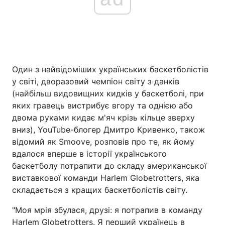
Головна
Війна
Україна
Політика
Один з найвідоміших українських баскетболістів
у світі, дворазовий чемпіон світу з данків
Економіка
Світ
(найбільш видовищних кидків у баскетболі, при
яких гравець вистрибує вгору та однією або
Спорт
Наука
двома руками кидає м'яч крізь кільце зверху
вниз), YouTube-блогер Дмитро Кривенко, також
Техно і зв'язок
Лайт
відомий як Smoove, розповів про те, як йому
вдалося вперше в історії українського
Зброя
Інциденти
баскетболу потрапити до складу американської
Здоров'я
Туризм
виставкової команди Harlem Globetrotters, яка
складається з кращих баскетболістів світу.
Цікавинки
Погода
"Моя мрія збулася, друзі: я потрапив в команду
Екологія
Регіони
Harlem Globetrotters. Я перший українець в