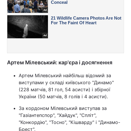
Артем Мілевський: кар'єра і досягнення
Артем Мілевський найбільш відомий за
виступами у складі київського "Динамо"
(228 матчів, 81 гол, 54 асисти) і збірної
України (50 матчів, 8 голів і 4 асисти).
За кордоном Мілевський виступав за
"Газіантепспор", "Хайдук", "Спліт",
"Конкордію", "Тосно", "Кішварду" і "Динамо-
Брест".