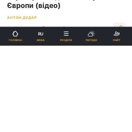
Європи (відео)
АНТОН ДУДАР
12:26, 01.10.21
1 хв.
954
RU
МОВА
ГОЛОВНА
РОЗДІЛИ
ПОГОДА
ЛАЙТ
Підпишіться на нас в Google
Петарда вибухнула під Кевіном Траппом / фрагмент з відео
Голкіперу "Айнтрахта" довелося надавати