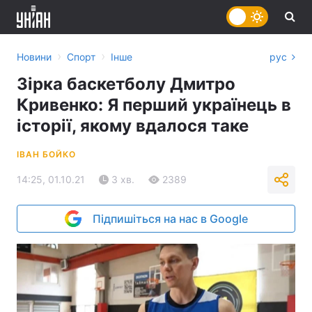
›
›
Новини
Спорт
Інше
рус
Зірка баскетболу Дмитро
Кривенко: Я перший українець в
історії, якому вдалося таке
ІВАН БОЙКО
14:25, 01.10.21
3 хв.
2389
Підпишіться на нас в Google