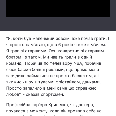
Video
Тема оформлення
"Я, коли був маленький зовсім, вже почав грати. І
я просто пам'ятаю, що в 6 років я вже з м'ячем.
Я грав зі старшими. Ось конкретно зі старшим
братом і з татом. Ми навіть грали в одній
команді. Побачив по телевізору NBA, побачив
якісь баскетбольні реклами, і це прямо мене
зарядило займатися не просто баскетом, а і
якимись шоу-штуками: фрістайлом, данками.
Просто запалило в мені саме цю справжню
любов", - сказав спортсмен.
Професійна кар'єра Кривенка, як данкера,
почалася з моменту, коли він проявив себе на