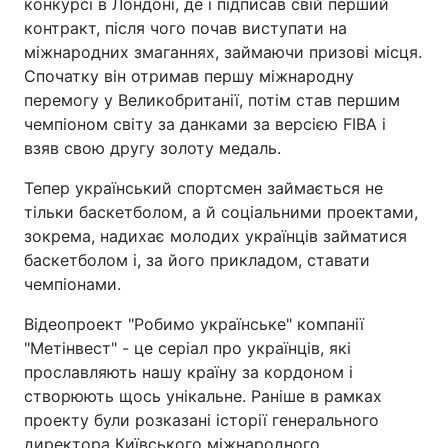
конкурсі в Лондоні, де і підписав свій перший
контракт, після чого почав виступати на
міжнародних змаганнях, займаючи призові місця.
Спочатку він отримав першу міжнародну
перемогу у Великобританії, потім став першим
чемпіоном світу за данками за версією FIBA і
взяв свою другу золоту медаль.
Тепер український спортсмен займається не
тільки баскетболом, а й соціальними проектами,
зокрема, надихає молодих українців займатися
баскетболом і, за його прикладом, ставати
чемпіонами.
Відеопроект "Робимо українське" компанії
"Метінвест" - це серіал про українців, які
прославляють нашу країну за кордоном і
створюють щось унікальне. Раніше в рамках
проекту були розказані історії генерального
директора Київського міжнародного