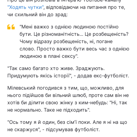
"Ходять чутки"
, відповідаючи на питання про те,
чи схильний він до зрад:
"Мені важко з однією людиною постійно
бути. Це різноманітність... Це розбещеність?
Чому відразу розбещеність, ні, погане
слово. Просто важко бути весь час з однією
людиною в плані сексу".
"Так само багато хто живе. Зраджують.
Придумують якісь історії", - додав екс-футболіст.
Мілевський погодився з тим, що, можливо, для
нього підійшов би вільний шлюб, проте сам він не
хотів би ділити свою жінку з ким-небудь: "Ні, так
не нормально. Таке не підходить".
"Ось тому я й один, без сім'ї поки. Але я ні на що
не скаржуся", - підсумував футболіст.