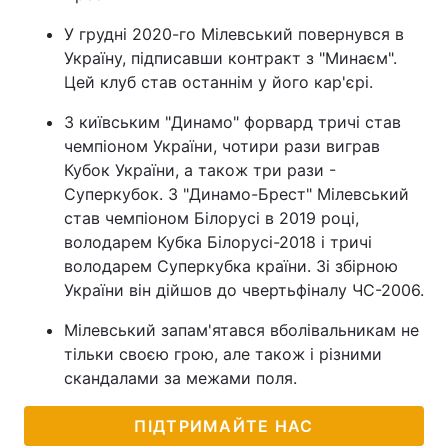
У грудні 2020-го Мілевський повернувся в
Україну, підписавши контракт з "Минаєм".
Цей клуб став останнім у його кар'єрі.
З київським "Динамо" форвард тричі став
чемпіоном України, чотири рази виграв
Кубок України, а також три рази -
Суперкубок. З "Динамо-Брест" Мілевський
став чемпіоном Білорусі в 2019 році,
володарем Кубка Білорусі-2018 і тричі
володарем Суперкубка країни. Зі збірною
України він дійшов до чвертьфіналу ЧС-2006.
Мілевський запам'ятався вболівальникам не
тільки своєю грою, але також і різними
скандалами за межами поля.
ПІДТРИМАЙТЕ НАС