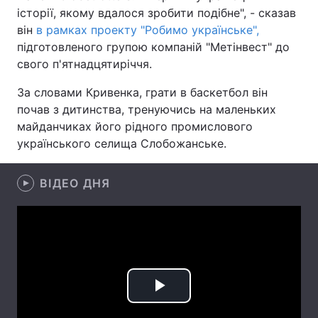
історії, якому вдалося зробити подібне", - сказав
Лонгріди
він
в рамках проекту "Робимо українське",
підготовленого групою компаній "Метінвест" до
свого п'ятнадцятиріччя.
Відео з Youtube
Статті
За словами Кривенка, грати в баскетбол він
Інтерв'ю
Думки
почав з дитинства, тренуючись на маленьких
майданчиках його рідного промислового
Архів
Вакансії
українського селища Слобожанське.
Контакти
ВІДЕО ДНЯ
Послуги
Play