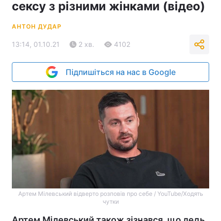
сексу з різними жінками (відео)
АНТОН ДУДАР
13:14, 01.10.21
2 хв.
4102
Підпишіться на нас в Google
Артем Мілевський відверто розповів про себе / YouTube/Ходять
чутки
Артем Мілевський також зізнався, що ледь