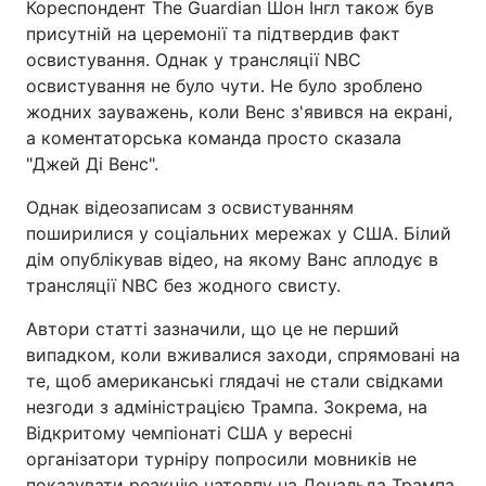
Кореспондент The Guardian Шон Інгл також був
присутній на церемонії та підтвердив факт
освистування. Однак у трансляції NBC
освистування не було чути. Не було зроблено
жодних зауважень, коли Венс з'явився на екрані,
а коментаторська команда просто сказала
"Джей Ді Венс".
Однак відеозаписам з освистуванням
поширилися у соціальних мережах у США. Білий
дім опублікував відео, на якому Ванс аплодує в
трансляції NBC без жодного свисту.
Автори статті зазначили, що це не перший
випадком, коли вживалися заходи, спрямовані на
те, щоб американські глядачі не стали свідками
незгоди з адміністрацією Трампа. Зокрема, на
Відкритому чемпіонаті США у вересні
організатори турніру попросили мовників не
показувати реакцію натовпу на Дональда Трампа,