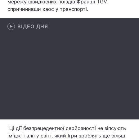
мережу швидкісних поїздів Франції TGV,
спричинивши хаос у транспорті.
Лонгріди
ВІДЕО ДНЯ
Відео з Youtube
Статті
Інтерв'ю
Думки
Архів
Вакансії
Контакти
Послуги
"Ці дії безпрецедентної серйозності не зіпсують
імідж Італії у світі, який Ігри зроблять ще більш