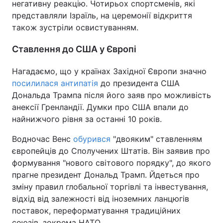
негативну реакцію. Чотирьох спортсменів, які
представляли Ізраїль, на церемонії відкриття
також зустріли освистуванням.
Ставлення до США у Європі
Нагадаємо, що у країнах Західної Європи значно
посилилася антипатія
до президента США
Дональда Трампа після його заяв про можливість
анексії Гренландії. Думки про США впали до
найнижчого рівня за останні 10 років.
Водночас Венс
обурився
"двояким" ставленням
європейців до Сполучених Штатів. Він заявив про
формування "нового світового порядку", до якого
прагне президент Дональд Трамп. Йдеться про
зміну правил глобальної торгівлі та інвестування,
відхід від залежності від іноземних ланцюгів
поставок, переформатування традиційних
союзів, зокрема НАТО.