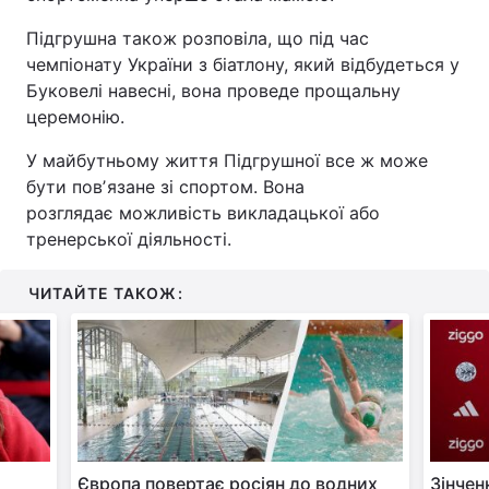
Підгрушна також розповіла, що під час
чемпіонату України з біатлону, який відбудеться у
Буковелі навесні, вона проведе прощальну
церемонію.
У майбутньому життя Підгрушної все ж може
бути повʼязане зі спортом. Вона
розглядає можливість викладацької або
тренерської діяльності.
ЧИТАЙТЕ ТАКОЖ:
Європа повертає росіян до водних
Зінчен