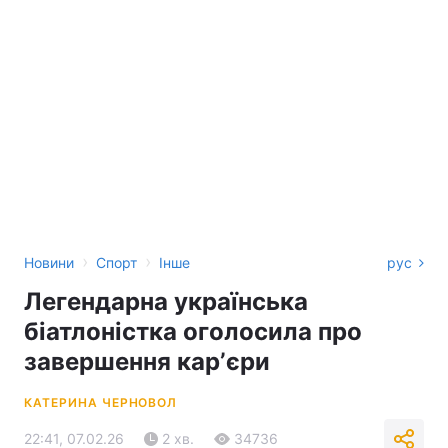
›
›
Новини
Спорт
Інше
рус
Легендарна українська
біатлоністка оголосила про
завершення карʼєри
КАТЕРИНА ЧЕРНОВОЛ
22:41, 07.02.26
2 хв.
34736