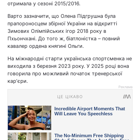
отримала у сезоні 2015/2016.
Варто зазначити, що Олена Підгрушна була
прапороносцем збірної України на відкритті
Зимових Олімпійських ігор 2018 року в
Пхьончхані. До того ж, біатлоністка – повний
кавалер ордена княгині Ольги.
На міжнародні старти українська спортсменка не
виходила з березня 2023 року. У 2025 році вона
говорила про можливий початок тренерської
карʼєри.
Реклама