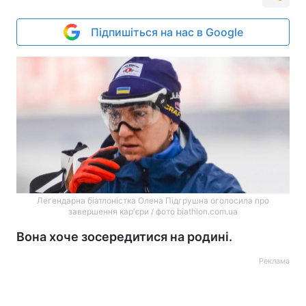
Підпишіться на нас в Google
Легендарна біатлоністка Олена Підгрушна оголосила про
завершення карʼєри / фото biathlon.com.ua
Вона хоче зосередитися на родині.
Реклама