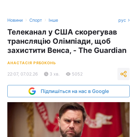
›
›
Новини
Спорт
Інше
рус
Телеканал у США скорегував
трансляцію Олімпіади, щоб
захистити Венса, - The Guardian
АНАСТАСІЯ РЯБОКОНЬ
22:07, 07.02.26
3 хв.
5052
Підпишіться на нас в Google