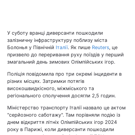
Головна
Війна
У суботу вранці диверсанти пошкодили
Україна
Політика
залізничну інфраструктуру поблизу міста
Болонья у Північній
Італії
. Як пише
Reuters
, це
Економіка
Світ
призвело до переривання руху поїздів у перший
змагальний день зимових Олімпійських ігор.
Спорт
Наука
Поліція повідомила про три окремі інциденти в
Техно і зв'язок
Лайт
різних місцях. Затримки потягів
високошвидкісного, міжміського та
Зброя
Інциденти
регіонального сполучення досягли 2,5 годин.
Здоров'я
Туризм
Міністерство транспорту Італії назвало це актом
"серйозного саботажу". Там порівняли подію із
Цікавинки
Погода
днем відкриття літніх Олімпійських ігор 2024
року в Парижі, коли диверсанти пошкодили
Екологія
Регіони