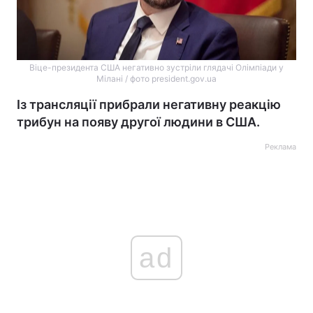
Віце-президента США негативно зустріли глядачі Олімпіади у
Мілані / фото president.gov.ua
Із трансляції прибрали негативну реакцію
трибун на появу другої людини в США.
Реклама
ad