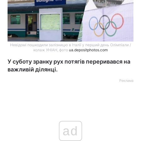
Невідомі пошкодили залізницю в Італії у перший день Олімпіали /
колаж УНІАН, фото
ua.depositphotos.com
У суботу зранку рух потягів переривався на
важливій ділянці.
Реклама
ad