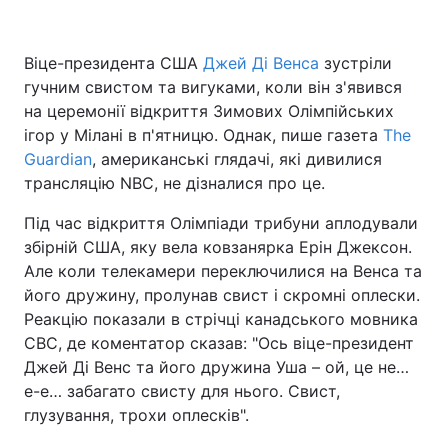
Віце-президента США
Джей Ді Венса
зустріли
гучним свистом та вигуками, коли він з'явився
на церемонії відкриття Зимових Олімпійських
ігор у Мілані в п'ятницю. Однак, пише газета
The
Guardian
, американські глядачі, які дивилися
трансляцію NBC, не дізналися про це.
Під час відкриття Олімпіади трибуни аплодували
збірній США, яку вела ковзанярка Ерін Джексон.
Але коли телекамери переключилися на Венса та
його дружину, пролунав свист і скромні оплески.
Реакцію показали в стрічці канадського мовника
CBC, де коментатор сказав: "Ось віце-президент
Джей Ді Венс та його дружина Уша – ой, це не…
е-е… забагато свисту для нього. Свист,
глузування, трохи оплесків".