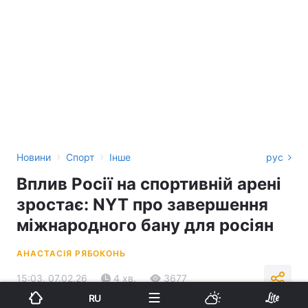
›
›
Новини
Спорт
Інше
рус
Вплив Росії на спортивній арені
зростає: NYT про завершення
міжнародного бану для росіян
АНАСТАСІЯ РЯБОКОНЬ
15:03, 07.02.26
4 хв.
3677
RU