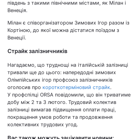
південь з такими північними містами, як Мілан і
Венеція.
Мілан є співорганізатором Зимових Ігор разом із
Кортіною, до якої можна дістатися поїздом з
Венеції.
Страйк залізничників
Нагадаємо, що труднощі на італійській залізниці
тривали ще до цього: напередодні зимових
Олімпійських ігор профсоюз залізничників
оголосив про
короткотерміновий страйк
.
У профспілці ORSA повідомили, що він триватиме
добу між 2 та 3 лютого. Трудовий колектив
залізниці вимагав підвищення оплати праці,
покращення умов роботи та продовження
колективних трудових угод.
Вас також можуть зацікавити новини: