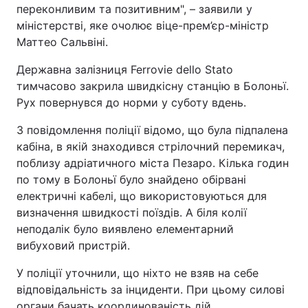
переконливим та позитивним", – заявили у
Тема оформлення
міністерстві, яке очолює віце-прем’єр-міністр
Маттео Сальвіні.
Державна залізниця Ferrovie dello Stato
тимчасово закрила швидкісну станцію в Болоньї.
Рух повернувся до норми у суботу вдень.
З повідомлення поліції відомо, що була підпалена
кабіна, в якій знаходився стрілочний перемикач,
поблизу адріатичного міста Пезаро. Кілька годин
по тому в Болоньї було знайдено обірвані
електричні кабелі, що використовуються для
визначення швидкості поїздів. А біля колії
неподалік було виявлено елементарний
вибуховий пристрій.
У поліції уточнили, що ніхто не взяв на себе
відповідальність за інциденти. При цьому силові
органи бачать координованість дій.