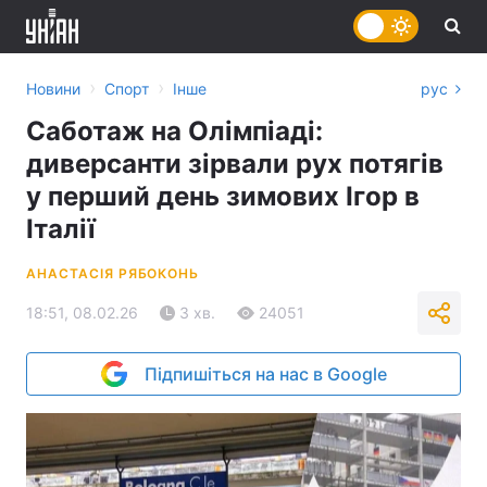
›
›
Новини
Спорт
Інше
рус
Саботаж на Олімпіаді:
диверсанти зірвали рух потягів
у перший день зимових Ігор в
Італії
АНАСТАСІЯ РЯБОКОНЬ
18:51, 08.02.26
3 хв.
24051
Підпишіться на нас в Google