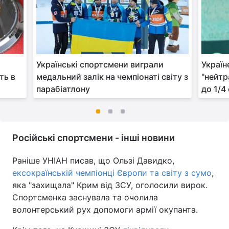
Українські спортсмени виграли
Україн
ть в
медальний залік на чемпіонаті світу з
"нейтр
парабіатлону
до 1/4
Російські спортсмени - інші новини
Раніше УНІАН писав, що Ользі Давидко,
ексокраїнській чемпіонці Європи та світу з сумо
,
яка "захищала" Крим від ЗСУ, оголосили вирок.
Спортсменка заснувала та очолила
волонтерський рух допомоги армії окупанта.