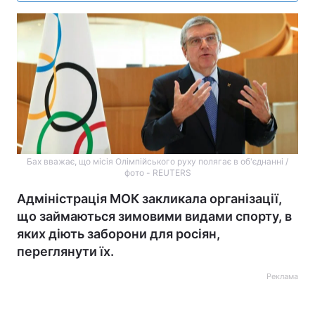
Бах вважає, що місія Олімпійського руху полягає в об'єднанні /
фото - REUTERS
Адміністрація МОК закликала організації,
що займаються зимовими видами спорту, в
яких діють заборони для росіян,
переглянути їх.
Реклама