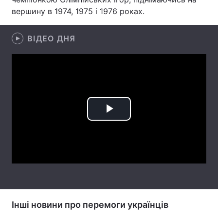
вершину в 1974, 1975 і 1976 роках.
Лонгріди
ВІДЕО ДНЯ
Відео з Youtube
Статті
Інтерв'ю
Думки
Архів
Вакансії
Контакти
Play
Послуги
Video
Інші новини про перемоги українців