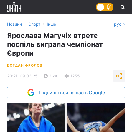
›
›
Новини
Спорт
Інше
рус
Ярослава Магучіх втретє
поспіль виграла чемпіонат
Європи
БОГДАН ФРОЛОВ
20:21, 09.03.25
2 хв.
1255
Підпишіться на нас в Google