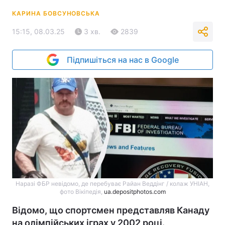
КАРИНА БОВСУНОВСЬКА
15:15, 08.03.25
3 хв.
2839
Підпишіться на нас в Google
Наразі ФБР невідомо, де перебуває Райан Веддінг / колаж УНІАН,
фото Вікіпедія,
ua.depositphotos.com
Відомо, що спортсмен представляв Канаду
на олімпійських іграх у 2002 році.