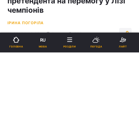
претендента на перемогу у Лізі
чемпіонів
ІРИНА ПОГОРІЛА
12:22, 06.03.25
2 хв.
888
RU
МОВА
ГОЛОВНА
РОЗДІЛИ
ПОГОДА
ЛАЙТ
Підпишіться на нас в Google
"Ліверпуль" зберігає шанси стати переможцем Ліги чемпіонів /
фото REUTERS