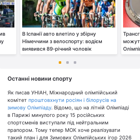
ив
В Іспанії авто влетіло у збірну
Транс
ну
Німеччини з велоспорту: водієм
можуть
виявився 89-річний чоловік
Олімпі
Останні новини спорту
Як писав УНІАН, Міжнародний олімпійський
комітет
проштовхнути росіян і білорусів на
зимову Олімпіаду
. Відомо, що на літній Олімпіаді
в Парижі минулого року 15 російських
спортсменів виступали під нейтральним
прапором. Тому тепер МОК хоче реалізувати
такий план і для Зимових Олімпійських ігор 2026