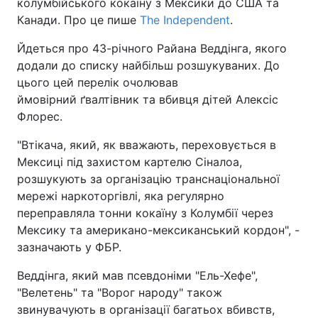
колумбійського кокаїну з Мексики до США та
Канади. Про це пише
The Independent
.
Йдеться про 43-річного Райана Веддінга, якого
додали до списку найбільш розшукуваних. До
цього цей перелік очолював
ймовірний ґвалтівник та вбивця дітей Алексіс
Флорес.
"Втікача, який, як вважають, переховується в
Мексиці під захистом картелю Сіналоа,
розшукують за організацію транснаціональної
мережі наркоторгівлі, яка регулярно
переправляла тонни кокаїну з Колумбії через
Мексику та американо-мексиканський кордон", -
зазначають у ФБР.
Веддінга, який мав псевдоніми "Ель-Хефе",
"Велетень" та "Ворог народу" також
звинувачують в організації багатьох вбивств,