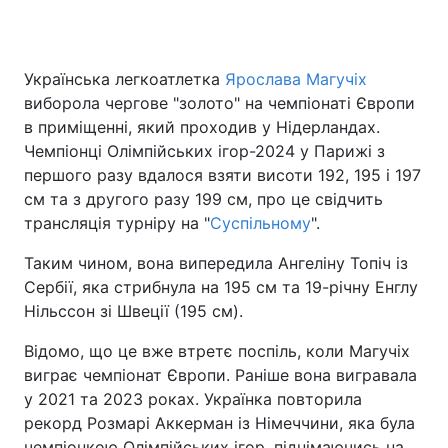
Українська легкоатлетка
Ярослава Магучіх
Головна
Війна
виборола чергове "золото" на чемпіонаті Європи
в приміщенні, який проходив у Нідерландах.
Україна
Політика
Чемпіонці Олімпійських ігор-2024 у Парижі з
першого разу вдалося взяти висоти 192, 195 і 197
Економіка
Світ
см та з другого разу 199 см, про це свідчить
Спорт
Наука
трансляція турніру на "
Суспільному
".
Таким чином, вона випередила Ангеліну Топіч із
Техно і зв'язок
Лайт
Сербії, яка стрибнула на 195 см та 19-річну Енглу
Зброя
Інциденти
Нільссон зі Швеції (195 см).
Відомо, що це вже втретє поспіль, коли Магучіх
Здоров'я
Туризм
виграє чемпіонат Європи. Раніше вона вигравала
Цікавинки
Погода
у 2021 та 2023 роках. Українка повторила
рекорд Розмарі Аккерман із Німеччини, яка була
Екологія
Регіони
чемпіонкою Олімпійських ігор, піднімаючись на