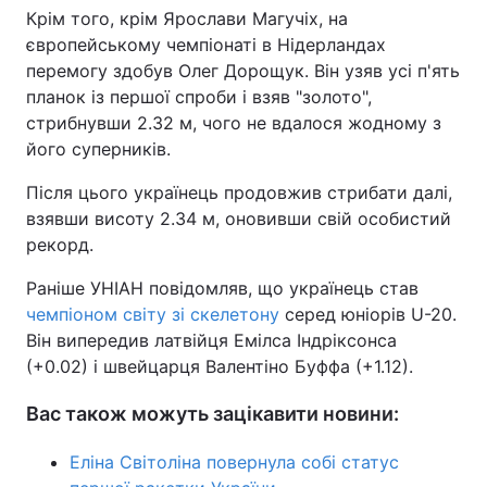
Крім того, крім Ярослави Магучіх, на
Тема оформлення
європейському чемпіонаті в Нідерландах
перемогу здобув Олег Дорощук. Він узяв усі п'ять
планок із першої спроби і взяв "золото",
стрибнувши 2.32 м, чого не вдалося жодному з
його суперників.
Після цього українець продовжив стрибати далі,
взявши висоту 2.34 м, оновивши свій особистий
рекорд.
Раніше УНІАН повідомляв, що українець став
чемпіоном світу зі скелетону
серед юніорів U-20.
Він випередив латвійця Емілса Індріксонса
(+0.02) і швейцарця Валентіно Буффа (+1.12).
Вас також можуть зацікавити новини:
Еліна Світоліна повернула собі статус