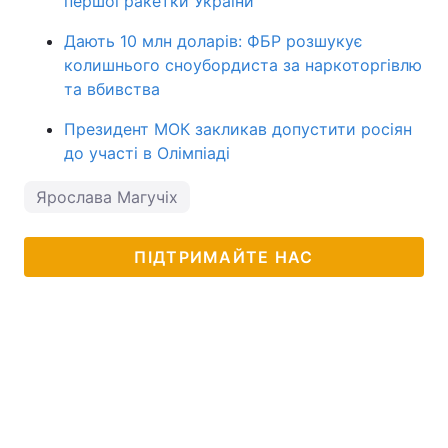
першої ракетки України
Дають 10 млн доларів: ФБР розшукує
колишнього сноубордиста за наркоторгівлю
та вбивства
Президент МОК закликав допустити росіян
до участі в Олімпіаді
Ярослава Магучіх
ПІДТРИМАЙТЕ НАС