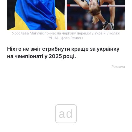
Ярослава Магучіх принесла чергову перемогу Україні / колаж
УНІАН, фото Reuters
Ніхто не зміг стрибнути краще за українку
на чемпіонаті у 2025 році.
Реклама
ad