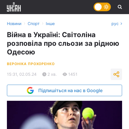
›
›
Новини
Спорт
Інше
рус
Війна в Україні: Світоліна
розповіла про сльози за рідною
Одесою
ВЕРОНІКА ПРОХОРЕНКО
15:31, 02.05.24
2 хв.
1451
Підпишіться на нас в Google