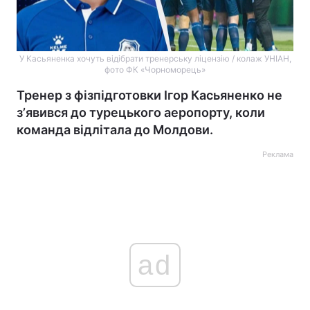
У Касьяненка хочуть відібрати тренерську ліцензію / колаж УНІАН,
фото ФК «Чорноморець»
Тренер з фізпідготовки Ігор Касьяненко не
зʼявився до турецького аеропорту, коли
команда відлітала до Молдови.
Реклама
ad