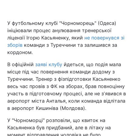
У футбольному клубі "Чорноморець" (Одеса)
ініціювали процес анулювання тренерської
ліцензії Ігорю Касьяненку, який
не повернувся зі
зборів
команди з Туреччини та залишився за
кордоном.
В офіційній
заяві клубу
йдеться, що подія мала
місце під час повернення команди додому з
Туреччини. Тренер з фізпідготовки Касьяненко
весь час провів з ФК на зборах, брав повноцінну
участь в підготовчому процесі, але не зʼявився в
аеропорт міста Анталья, коли команда відлітала
в аеропорт Кишиніва (Молдова).
У "Чорноморці" розповіли, що квиток на
Касьяненка був придбаний, але в літаку на
момент відправлення чоловіка не було.