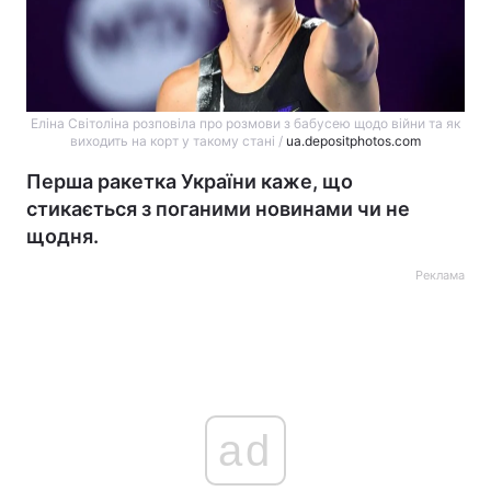
Еліна Світоліна розповіла про розмови з бабусею щодо війни та як
виходить на корт у такому стані /
ua.depositphotos.com
Перша ракетка України каже, що
стикається з поганими новинами чи не
щодня.
Реклама
ad