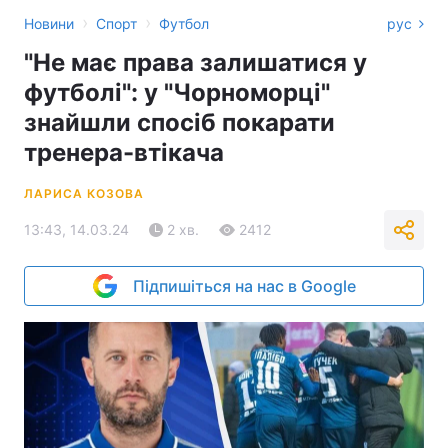
›
›
Новини
Спорт
Футбол
рус
"Не має права залишатися у
футболі": у "Чорноморці"
знайшли спосіб покарати
тренера-втікача
ЛАРИСА КОЗОВА
13:43, 14.03.24
2 хв.
2412
Підпишіться на нас в Google