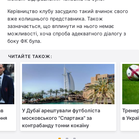
Керівництво клубу засудило такий вчинок свого
вже колишнього представника. Також
зазначається, що вплинути на нього немає
можливості, хоча спроба адекватного діалогу з
боку ФК була.
ЧИТАЙТЕ ТАКОЖ:
ав
У Дубаї арештували футболіста
Тренер
ння
московського "Спартака" за
в Укра
контрабанду тонни кокаїну