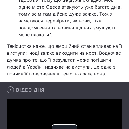
здоров'я, тому що це дуже складно. Моє
рідне місто Одеса атакують уже багато днів,
Лонгріди
тому всім там дійсно дуже важко. Тож я
намагаюся перевіряти, як вони, і їхні
Відео з Youtube
Статті
повідомлення та новини від них змушують
мене плакати".
Інтерв'ю
Думки
Тенісистка каже, що емоційний стан впливає на її
Архів
Вакансії
виступи: іноді важко виходити на корт. Водночас
думка про те, що її результат може потішити
Контакти
людей в Україні, надихає на виступи. Це одна з
причин її повернення в теніс, вказала вона.
Послуги
ВІДЕО ДНЯ