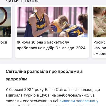
ЧИТАЙТЕ ТАКОЖ:
осії
Жіноча збірна з баскетболу
Російс
пробилася на відбір Олімпіади-2024
наміри
америк
Світоліна розповіла про проблеми зі
здоров'ям
У березні 2024 року Еліна Світоліна зізналася, що
відіграла турнір в Дубаї на знеболювальних. За
словами спортсменки, в неї
виявили запалення у