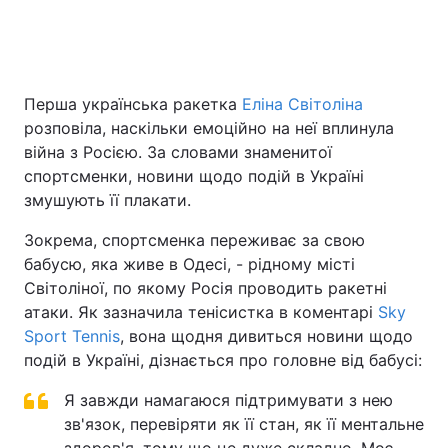
Головна
Війна
Перша українська ракетка
Еліна Світоліна
розповіла, наскільки емоційно на неї вплинула
Україна
Політика
війна з Росією. За словами знаменитої
Економіка
Світ
спортсменки, новини щодо подій в Україні
змушують її плакати.
Спорт
Наука
Зокрема, спортсменка переживає за свою
Техно і зв'язок
Лайт
бабусю, яка живе в Одесі, - рідному місті
Світоліної, по якому Росія проводить ракетні
Зброя
Інциденти
атаки. Як зазначила тенісистка в коментарі
Sky
Sport Tennis
, вона щодня дивиться новини щодо
Здоров'я
Туризм
подій в Україні, дізнається про головне від бабусі:
Цікавинки
Погода
Я завжди намагаюся підтримувати з нею
зв'язок, перевіряти як її стан, як її ментальне
Екологія
Регіони