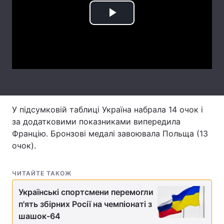
Лонгріди
Play
Video
Відео з Youtube
Статті
Інтерв'ю
Думки
Архів
Вакансії
У підсумковій таблиці Україна набрала 14 очок і
Контакти
за додатковими показниками випередила
Францію. Бронзові медалі завоювала Польща (13
Послуги
очок).
ЧИТАЙТЕ ТАКОЖ
Українські спортсмени перемогли
п'ять збірних Росії на чемпіонаті з
шашок-64