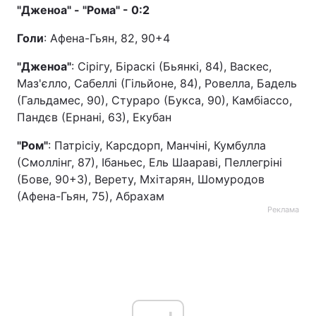
"Дженоа" - "Рома" - 0:2
Голи
: Афена-Гьян, 82, 90+4
"Дженоа"
: Сірігу, Біраскі (Бьянкі, 84), Васкес,
Маз'єлло, Сабеллі (Гільйоне, 84), Ровелла, Бадель
(Гальдамес, 90), Стураро (Букса, 90), Камбіассо,
Пандєв (Ернані, 63), Екубан
"Ром"
: Патрісіу, Карсдорп, Манчіні, Кумбулла
(Смоллінг, 87), Ібаньес, Ель Шаараві, Пеллегріні
(Бове, 90+3), Верету, Мхітарян, Шомуродов
(Афена-Гьян, 75), Абрахам
Реклама