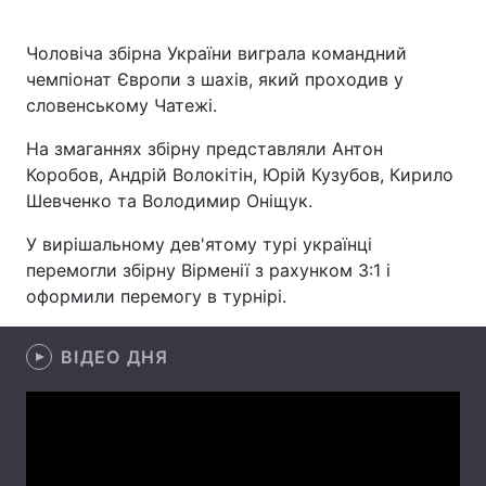
Чоловіча збірна України виграла командний
чемпіонат Європи з шахів, який проходив у
Головна
Війна
словенському Чатежі.
Україна
Політика
На змаганнях збірну представляли Антон
Коробов, Андрій Волокітін, Юрій Кузубов, Кирило
Економіка
Світ
Шевченко та Володимир Оніщук.
Спорт
Наука
У вирішальному дев'ятому турі українці
перемогли збірну Вірменії з рахунком 3:1 і
Техно і зв'язок
Лайт
оформили перемогу в турнірі.
Зброя
Інциденти
ВІДЕО ДНЯ
Здоров'я
Туризм
Цікавинки
Погода
Екологія
Регіони