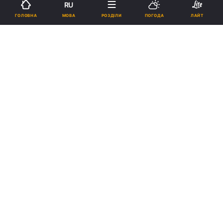
RU
МОВА
ГОЛОВНА
РОЗДІЛИ
ПОГОДА
ЛАЙТ
Підпишіться на нас в Google
Марина Бех-Романчук / фото REUTERS
Марина Бех-Романчук продовжує радувати
своїх підписників ефектними знімками.
Реклама