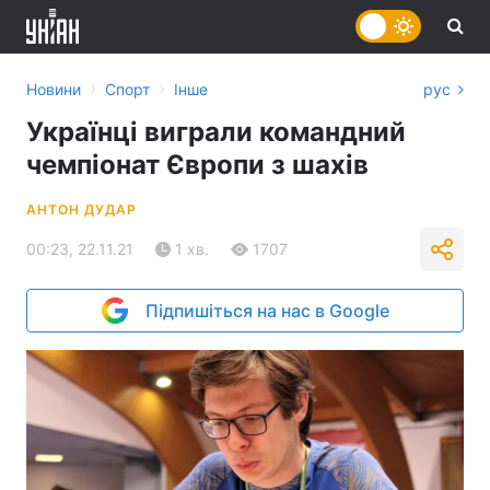
›
›
Новини
Спорт
Інше
рус
Українці виграли командний
чемпіонат Європи з шахів
АНТОН ДУДАР
00:23, 22.11.21
1 хв.
1707
Підпишіться на нас в Google