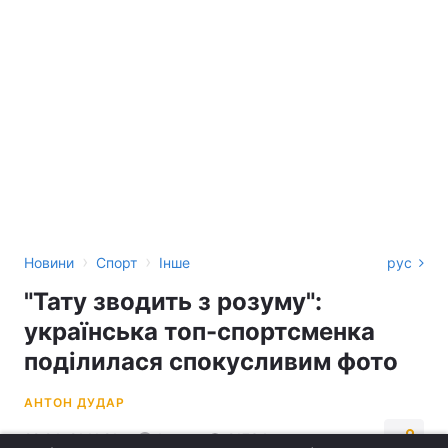
›
›
Новини
Спорт
Інше
рус
"Тату зводить з розуму":
українська топ-спортсменка
поділилася спокусливим фото
АНТОН ДУДАР
22:24, 21.11.21
1 хв.
21734