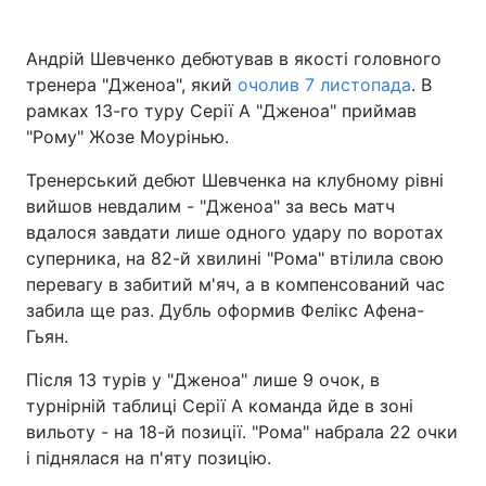
Андрій Шевченко дебютував в якості головного
тренера "Дженоа", який
очолив 7 листопада
. В
рамках 13-го туру Серії А "Дженоа" приймав
"Рому" Жозе Моурінью.
Тренерський дебют Шевченка на клубному рівні
вийшов невдалим - "Дженоа" за весь матч
вдалося завдати лише одного удару по воротах
суперника, на 82-й хвилині "Рома" втілила свою
перевагу в забитий м'яч, а в компенсований час
забила ще раз. Дубль оформив Фелікс Афена-
Гьян.
Після 13 турів у "Дженоа" лише 9 очок, в
турнірній таблиці Серії А команда йде в зоні
вильоту - на 18-й позиції. "Рома" набрала 22 очки
і піднялася на п'яту позицію.