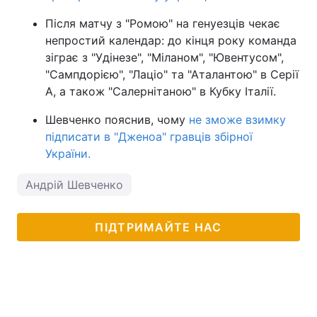
Після матчу з "Ромою" на генуезців чекає
непростий календар: до кінця року команда
зіграє з "Удінезе", "Міланом", "Ювентусом",
"Сампдорією", "Лаціо" та "Аталантою" в Серії
А, а також "Салернітаною" в Кубку Італії.
Шевченко пояснив, чому
не зможе взимку
підписати в "Дженоа" гравців збірної
України.
Андрій Шевченко
ПІДТРИМАЙТЕ НАС