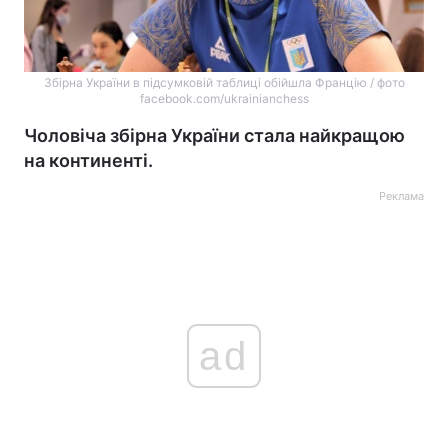
Збірна України в підсумковій таблиці обійшла Францію / фото
facebook.com/ukrainianchess
Чоловіча збірна України стала найкращою
на континенті.
Реклама
ad