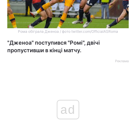
Рома обіграла Дженоа / фото twitter.com/OfficialASRoma
"Дженоа" поступився "Ромі", двічі
пропустивши в кінці матчу.
Реклама
ad