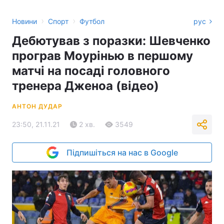
›
›
Новини
Спорт
Футбол
рус
Дебютував з поразки: Шевченко
програв Моурінью в першому
матчі на посаді головного
тренера Дженоа (відео)
АНТОН ДУДАР
23:50, 21.11.21
2 хв.
3549
Підпишіться на нас в Google