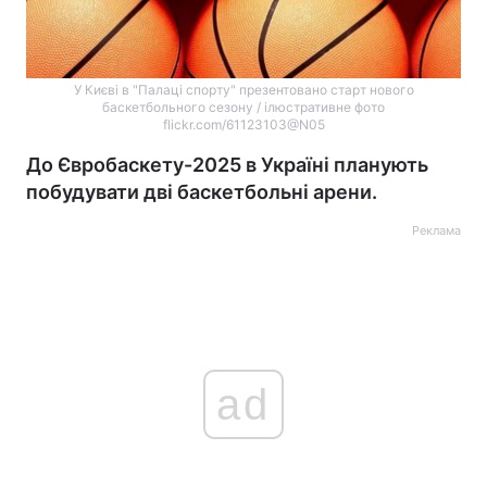
У Києві в "Палаці спорту" презентовано старт нового
баскетбольного сезону / ілюстративне фото
flickr.com/61123103@N05
До Євробаскету-2025 в Україні планують
побудувати дві баскетбольні арени.
Реклама
ad