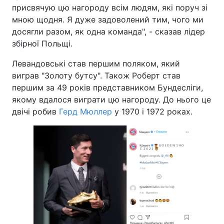
присвячую цю нагороду всім людям, які поруч зі
мною щодня. Я дуже задоволений тим, чого ми
досягли разом, як одна команда", - сказав лідер
збірної Польщі.
Левандовські став першим поляком, який
виграв "Золоту бутсу". Також Роберт став
першим за 49 років представником Бундесліги,
якому вдалося виграти цю нагороду. До нього це
двічі робив
Герд Мюллер
у 1970 і 1972 роках.