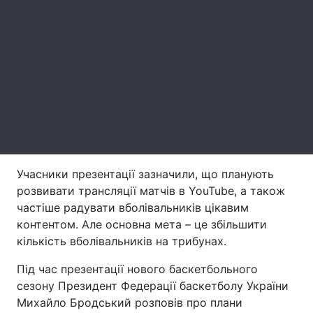
Лонгріди
Відео з Youtube
Статті
Інтерв'ю
Думки
Архів
Вакансії
Контакти
Учасники презентації зазначили, що планують
Послуги
розвивати трансляції матчів в YouTube, а також
частіше радувати вболівальників цікавим
контентом. Але основна мета – це збільшити
кількість вболівальників на трибунах.
Під час презентації нового баскетбольного
сезону Президент Федерації баскетболу України
Михайло Бродський розповів про плани