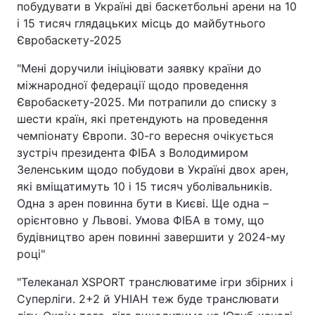
побудувати в Україні дві баскетбольні арени на 10
і 15 тисяч глядацьких місць до майбутнього
Тема оформлення
Євробаскету-2025
"Мені доручили ініціювати заявку країни до
міжнародної федерації щодо проведення
Євробаскету-2025. Ми потрапили до списку з
шести країн, які претендують на проведення
чемпіонату Європи. 30-го вересня очікується
зустріч президента ФІБА з Володимиром
Зеленським щодо побудови в Україні двох арен,
які вміщатимуть 10 і 15 тисяч уболівальників.
Одна з арен повинна бути в Києві. Ще одна –
орієнтовно у Львові. Умова ФІБА в тому, що
будівництво арен повинні завершити у 2024-му
році"
"Телеканал XSPORT транслюватиме ігри збірних і
Суперліги. 2+2 й УНІАН теж буде транслювати