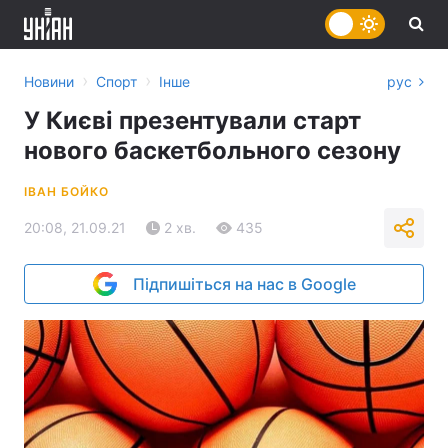
›
›
Новини
Спорт
Інше
рус
У Києві презентували старт
нового баскетбольного сезону
ІВАН БОЙКО
20:08, 21.09.21
2 хв.
435
Підпишіться на нас в Google