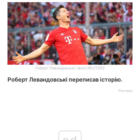
Роберт Левандовські / фото REUTERS
Роберт Левандовські переписав історію.
Реклама