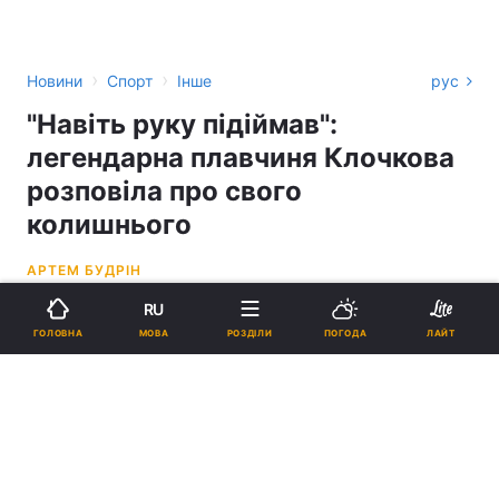
›
›
Новини
Спорт
Інше
рус
"Навіть руку підіймав":
легендарна плавчиня Клочкова
розповіла про свого
колишнього
АРТЕМ БУДРІН
RU
17:44, 21.09.21
1 хв.
3426
МОВА
ГОЛОВНА
РОЗДІЛИ
ПОГОДА
ЛАЙТ
Підпишіться на нас в Google