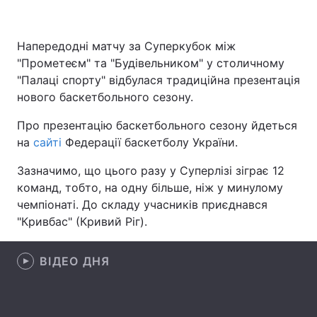
Напередодні матчу за Суперкубок між
Головна
Війна
"Прометеєм" та "Будівельником" у столичному
"Палаці спорту" відбулася традиційна презентація
Україна
Політика
нового баскетбольного сезону.
Економіка
Світ
Про презентацію баскетбольного сезону йдеться
на
сайті
Федерації баскетболу України.
Спорт
Наука
Зазначимо, що цього разу у Суперлізі зіграє 12
Техно і зв'язок
Лайт
команд, тобто, на одну більше, ніж у минулому
чемпіонаті. До складу учасників приєднався
Зброя
Інциденти
"Кривбас" (Кривий Ріг).
Здоров'я
Туризм
ВІДЕО ДНЯ
Цікавинки
Погода
Екологія
Регіони