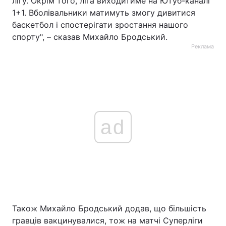
лігу. Окрім того, ліга виходитиме на Ютуб-каналі
1+1. Вболівальники матимуть змогу дивитися
баскетбол і спостерігати зростання нашого
спорту", – сказав Михайло Бродський.
Реклама
ad
Також Михайло Бродський додав, що більшість
гравців вакцинувалися, тож на матчі Суперліги