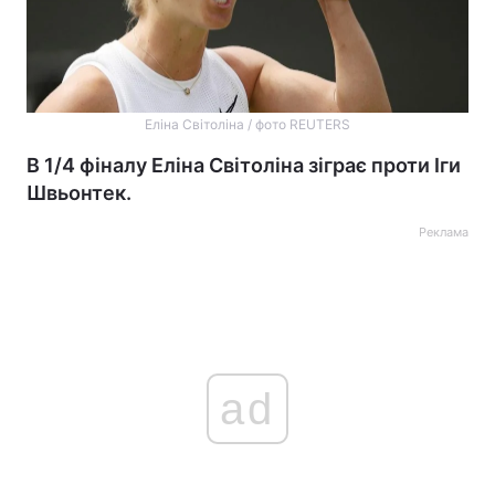
Еліна Світоліна / фото REUTERS
В 1/4 фіналу Еліна Світоліна зіграє проти Іги
Швьонтек.
Реклама
ad