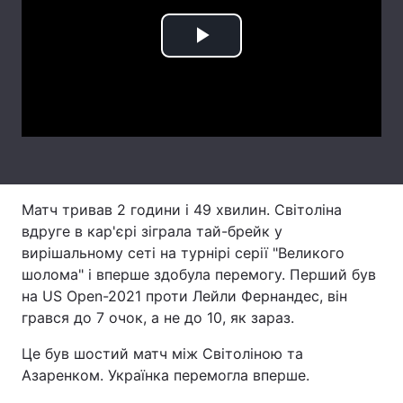
Лонгріди
Play
Відео з Youtube
Статті
Video
Інтерв'ю
Думки
Архів
Вакансії
Контакти
Матч тривав 2 години і 49 хвилин. Світоліна
вдруге в кар'єрі зіграла тай-брейк у
Послуги
вирішальному сеті на турнірі серії "Великого
шолома" і вперше здобула перемогу. Перший був
на US Open-2021 проти Лейли Фернандес, він
грався до 7 очок, а не до 10, як зараз.
Це був шостий матч між Світоліною та
Азаренком. Українка перемогла вперше.