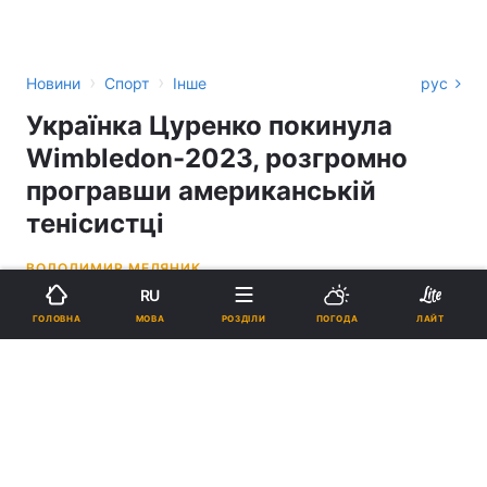
›
›
Новини
Спорт
Інше
рус
Українка Цуренко покинула
Wimbledon-2023, розгромно
програвши американській
тенісистці
ВОЛОДИМИР МЕДЯНИК
RU
16:49, 09.07.23
2 хв.
1802
МОВА
ГОЛОВНА
РОЗДІЛИ
ПОГОДА
ЛАЙТ
Підпишіться на нас в Google