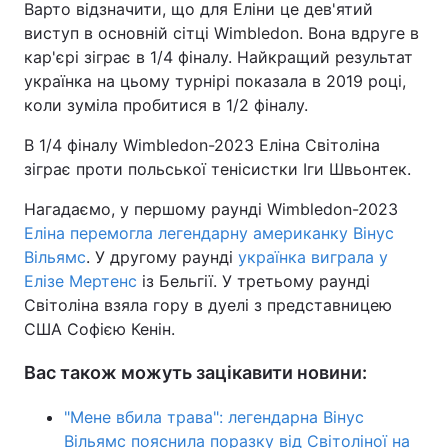
Варто відзначити, що для Еліни це дев'ятий
виступ в основній сітці Wimbledon. Вона вдруге в
Тема оформлення
кар'єрі зіграє в 1/4 фіналу. Найкращий результат
українка на цьому турнірі показала в 2019 році,
коли зуміла пробитися в 1/2 фіналу.
В 1/4 фіналу Wimbledon-2023 Еліна Світоліна
зіграє проти польської тенісистки Іги Швьонтек.
Нагадаємо, у першому раунді Wimbledon-2023
Еліна перемогла легендарну американку Вінус
Вільямс
. У другому раунді
українка виграла у
Елізе Мертенс
із Бельгії. У третьому раунді
Світоліна взяла гору в дуелі з представницею
США Софією Кенін.
Вас також можуть зацікавити новини:
"Мене вбила трава": легендарна Вінус
Вільямс пояснила поразку від Світоліної на