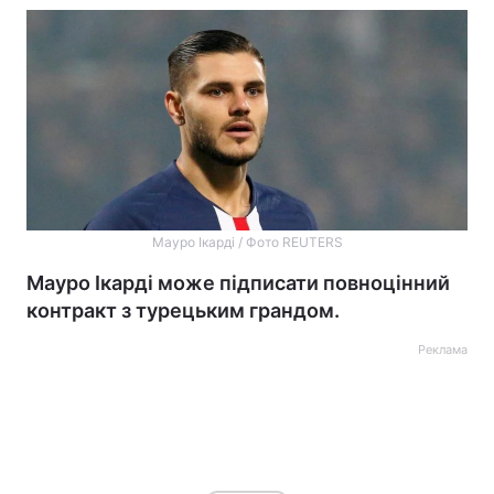
Мауро Ікарді / Фото REUTERS
Мауро Ікарді може підписати повноцінний
контракт з турецьким грандом.
Реклама