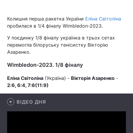
Колишня перша ракетка України
Еліна Світоліна
пробилася в 1/4 фіналу Wimbledon-2023.
Головна
Війна
У поєдинку 1/8 фіналу українка в трьох сетах
Україна
Політика
перемогла білоруську тенісистку Вікторію
Азаренко.
Економіка
Світ
Wimbledon-2023. 1/8 фіналу
Спорт
Наука
Еліна Світоліна
Техно і зв'язок
(Україна) -
Лайт
Вікторія Азаренко
-
2:6, 6:4, 7:6(11:9
)
Зброя
Інциденти
ВІДЕО ДНЯ
Здоров'я
Туризм
Цікавинки
Погода
Екологія
Регіони