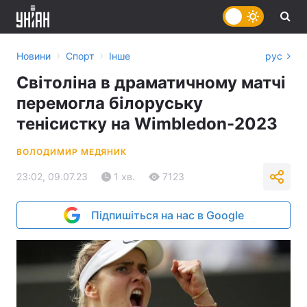
›
›
Новини
Спорт
Інше
рус
Світоліна в драматичному матчі
перемогла білоруську
тенісистку на Wimbledon-2023
ВОЛОДИМИР МЕДЯНИК
23:02, 09.07.23
1 хв.
7123
Підпишіться на нас в Google