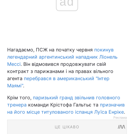
ad
Нагадаємо, ПСЖ на початку червня
покинув
легендарний аргентинський нападник Ліонель
Мессі
. Він відмовився продовжувати свій
контракт з парижанами і на правах вільного
агента
перебрався в американський "Інтер
Маямі"
.
Крім того,
паризький гранд звільнив головного
тренера
команди Крістофа Гальтьє та
призначив
на його місце титулованого іспанця Луїса Енріке
.
Реклама