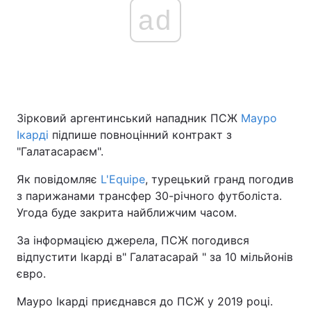
ad
Зірковий аргентинський нападник ПСЖ
Мауро
Ікарді
підпише повноцінний контракт з
"Галатасараєм".
Як повідомляє
L'Equipe
, турецький гранд погодив
з парижанами трансфер 30-річного футболіста.
Угода буде закрита найближчим часом.
За інформацією джерела, ПСЖ погодився
відпустити Ікарді в" Галатасарай " за 10 мільйонів
євро.
Мауро Ікарді приєднався до ПСЖ у 2019 році.