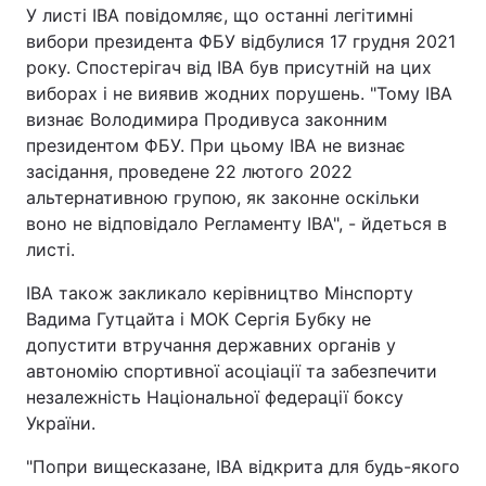
У листі IBA повідомляє, що останні легітимні
вибори президента ФБУ відбулися 17 грудня 2021
року. Спостерігач від IBA був присутній на цих
виборах і не виявив жодних порушень. "Тому IBA
визнає Володимира Продивуса законним
президентом ФБУ. При цьому IBA не визнає
засідання, проведене 22 лютого 2022
альтернативною групою, як законне оскільки
воно не відповідало Регламенту IBA", - йдеться в
листі.
IBA також закликало керівництво Мінспорту
Вадима Гутцайта і МОК Сергія Бубку не
допустити втручання державних органів у
автономію спортивної асоціації та забезпечити
незалежність Національної федерації боксу
України.
"Попри вищесказане, IBA відкрита для будь-якого