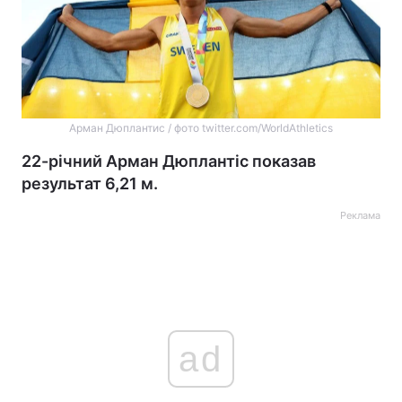
Арман Дюплантис / фото twitter.com/WorldAthletics
22-річний Арман Дюплантіс показав
результат 6,21 м.
Реклама
ad