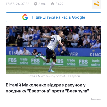
17:57, 24.07.22
2 хв.
3422
Підпишіться на нас в Google
Віталій Миколенко / фото ФК Евертон
Віталій Миколенко відкрив рахунок у
поєдинку "Евертона" проти "Блекпула".
Реклама