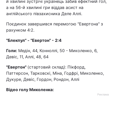
й хвилині зустрічі українець забив ефектний гол,
а на 56-й хвилині гри віддав асист на
англійського півзахисника Деле Аллі.
Поєдинок завершився перемогою "Евертона" з
рахунком 4:2.
"Блекпул" - "Евертон" - 2:4
Голи:
Медін, 44, Конноллі, 50 - Миколенко, 6,
Девіс, 11, Аллі, 48, 64
"Евертон"
(стартовий склад): Пікфорд,
Паттерсон, Тарковскі, Міна, Годфрі, Миколенко,
Дукуре, Девіс, Гордон, Рондон, Аллі
Відео голу Миколенка:
Реклама