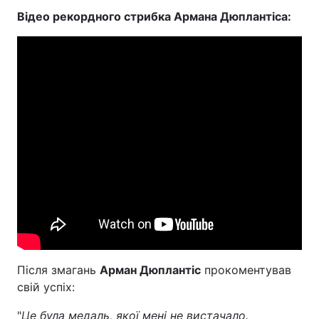
Відео рекордного стрибка Армана Дюплантіса:
Тема оформлення
Після змагань
Арман Дюплантіс
прокоментував
свій успіх:
"
Це була медаль, якої мені не вистачало.