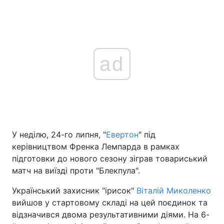
ad
У неділю, 24-го липня, "
Евертон
" під
керівництвом Френка Лемпарда в рамках
підготовки до нового сезону зіграв товариський
матч на виїзді проти "Блекпула".
Український захисник "ірисок"
Віталій Миколенко
вийшов у стартовому складі на цей поєдинок та
відзначився двома результативними діями. На 6-