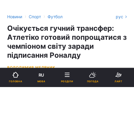
›
›
Новини
Спорт
Футбол
рус
Очікується гучний трансфер:
Атлетіко готовий попрощатися з
чемпіоном світу заради
підписання Роналду
ВОЛОДИМИР МЕДЯНИК
RU
17:17, 24.07.22
2 хв.
3382
МОВА
ГОЛОВНА
РОЗДІЛИ
ПОГОДА
ЛАЙТ
Підпишіться на нас в Google