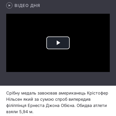
ВІДЕО ДНЯ
Лонгріди
Відео з Youtube
Статті
Інтерв'ю
Думки
Play
Архів
Вакансії
Video
Контакти
Послуги
Срібну медаль завоював американець Крістофер
Нільсен який за сумою спроб випередив
філіппінця Ернеста Джона Обієна. Обидва атлети
взяли 5,94 м.