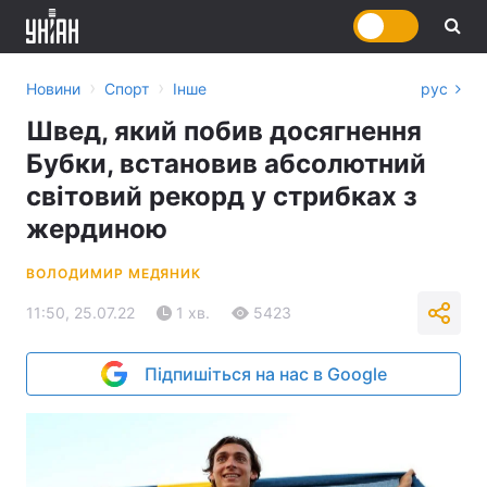
›
›
Новини
Спорт
Інше
рус
Швед, який побив досягнення
Бубки, встановив абсолютний
світовий рекорд у стрибках з
жердиною
ВОЛОДИМИР МЕДЯНИК
11:50, 25.07.22
1 хв.
5423
Підпишіться на нас в Google