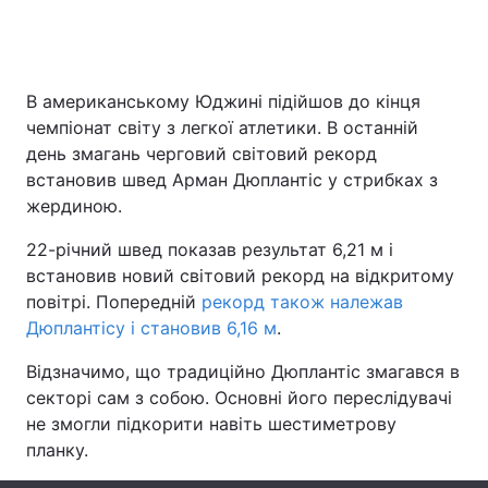
Головна
Війна
В американському Юджині підійшов до кінця
чемпіонат світу з легкої атлетики. В останній
Україна
Політика
день змагань черговий світовий рекорд
встановив швед Арман Дюплантіс у стрибках з
Економіка
Світ
жердиною.
Спорт
Наука
22-річний швед показав результат 6,21 м і
встановив новий світовий рекорд на відкритому
Техно і зв'язок
Лайт
повітрі. Попередній
рекорд також належав
Дюплантісу і становив 6,16 м
.
Зброя
Інциденти
Відзначимо, що традиційно Дюплантіс змагався в
Здоров'я
Туризм
секторі сам з собою. Основні його переслідувачі
не змогли підкорити навіть шестиметрову
Цікавинки
Погода
планку.
Екологія
Регіони