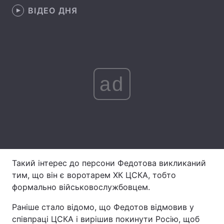
ВІДЕО ДНЯ
Лонгріди
Відео з Youtube
Статті
Інтерв'ю
Думки
ad
Архів
Вакансії
Контакти
Послуги
Такий інтерес до персони Федотова викликаний
тим, що він є воротарем ХК ЦСКА, тобто
формально військовослужбовцем.
Раніше стало відомо, що Федотов відмовив у
співпраці ЦСКА і вирішив покинути Росію, щоб