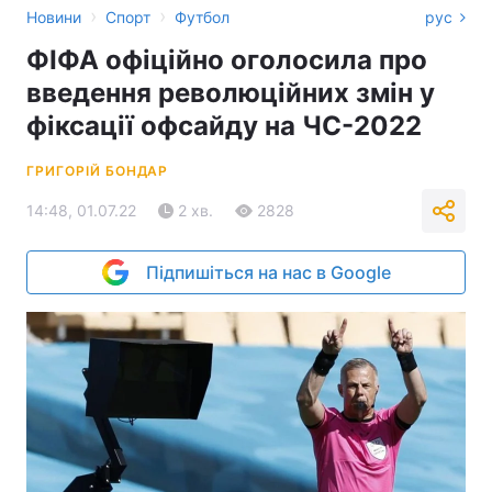
›
›
Новини
Спорт
Футбол
рус
ФІФА офіційно оголосила про
введення революційних змін у
фіксації офсайду на ЧС-2022
ГРИГОРІЙ БОНДАР
14:48, 01.07.22
2 хв.
2828
Підпишіться на нас в Google