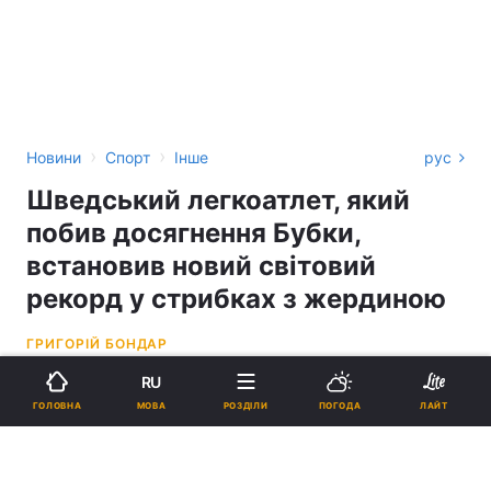
›
›
Новини
Спорт
Інше
рус
Шведський легкоатлет, який
побив досягнення Бубки,
встановив новий світовий
рекорд у стрибках з жердиною
ГРИГОРІЙ БОНДАР
RU
13:51, 01.07.22
1 хв.
2286
МОВА
ГОЛОВНА
РОЗДІЛИ
ПОГОДА
ЛАЙТ
Підпишіться на нас в Google