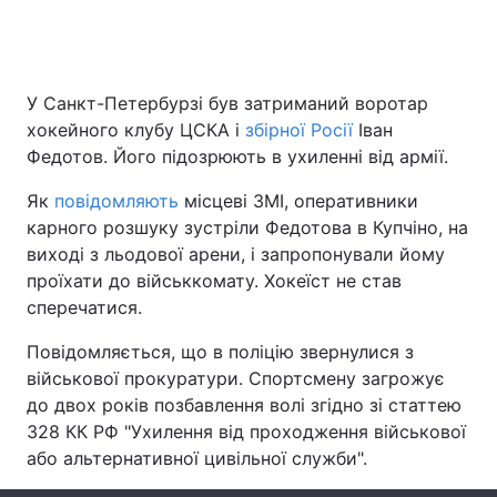
Головна
Війна
У Санкт-Петербурзі був затриманий воротар
хокейного клубу ЦСКА і
збірної Росії
Іван
Україна
Політика
Федотов. Його підозрюють в ухиленні від армії.
Економіка
Світ
Як
повідомляють
місцеві ЗМІ, оперативники
карного розшуку зустріли Федотова в Купчіно, на
Спорт
Наука
виході з льодової арени, і запропонували йому
проїхати до військкомату. Хокеїст не став
Техно і зв'язок
Лайт
сперечатися.
Зброя
Інциденти
Повідомляється, що в поліцію звернулися з
військової прокуратури. Спортсмену загрожує
Здоров'я
Туризм
до двох років позбавлення волі згідно зі статтею
328 КК РФ "Ухилення від проходження військової
Цікавинки
Погода
або альтернативної цивільної служби".
Екологія
Регіони