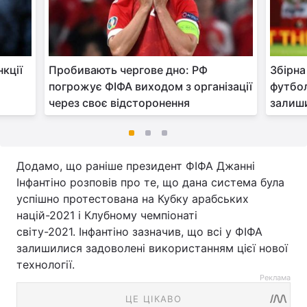
кції
Пробивають чергове дно: РФ
Збірна
погрожує ФІФА виходом з організації
футбол
через своє відсторонення
залиши
Додамо, що раніше президент ФІФА Джанні
Інфантіно розповів про те, що дана система була
успішно протестована на Кубку арабських
націй-2021 і Клубному чемпіонаті
світу-2021. Інфантіно зазначив, що всі у ФІФА
залишилися задоволені використанням цієї нової
технології.
Реклама