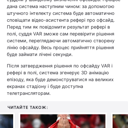
дана система наступним чином: за допомогою
штучного інтелекту система буде автоматично
сповіщати відео-асистента рефері про офсайд.
Перед тим як повідомити результат рефері в
полі, суддя VAR зможе сам перевірити рішення
системи, переглядаючи автоматично створену
лінію офсайду. Весь процес прийняття рішення
буде займати лічені секунди.
Після затвердження рішення по офсайду VAR і
рефері в полі, система згенерує 3D анімацію
епізоду, яка буде демонструватися на великих
екранах стадіону і буде доступна
телетрансляторам.
ЧИТАЙТЕ ТАКОЖ: