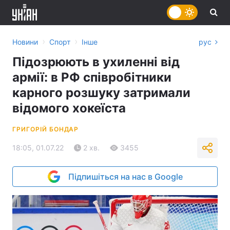
›
›
Новини
Спорт
Інше
рус
Підозрюють в ухиленні від
армії: в РФ співробітники
карного розшуку затримали
відомого хокеїста
ГРИГОРІЙ БОНДАР
18:05, 01.07.22
2 хв.
3455
Підпишіться на нас в Google