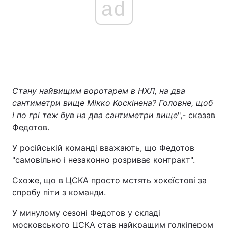
ad
Стану найвищим воротарем в НХЛ, на два
сантиметри вище Мікко Коскінена? Головне, щоб
і по грі теж був на два сантиметри вище
",- сказав
Федотов.
У російській команді вважають, що Федотов
"самовільно і незаконно розриває контракт".
Схоже, що в ЦСКА просто мстять хокеїстові за
спробу піти з команди.
У минулому сезоні Федотов у складі
московського ЦСКА став найкращим голкіпером