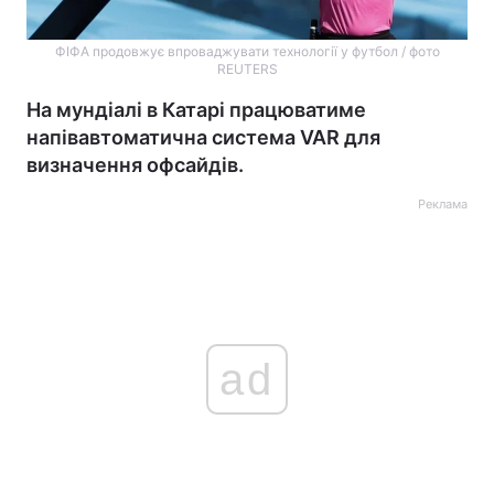
ФІФА продовжує впроваджувати технології у футбол / фото
REUTERS
На мундіалі в Катарі працюватиме
напівавтоматична система VAR для
визначення офсайдів.
Реклама
ad