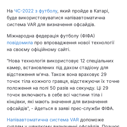
На
ЧС-2022 з футболу
, який пройде в Катарі,
буде використовуватися напівавтоматична
система VAR для визначення офсайдів.
Міжнародна федерація футболу (ФІФА)
повідомила
про впровадження нової технології
на своєму офіційному сайті.
"Нова технологія використовує 12 спеціальних
камер, встановлених під дахом стадіону для
відстеження м'яча. Також вона враховує 29
точок тіла кожного гравця, відстежуючи їх точне
положення на полі 50 разів на секунду. Ці 29
точок включають в себе всі частини тіла і
кінцівки, які мають значення для визначення
офсайдів", - йдеться в заяві прес-служби ФІФА.
Напівавтоматична система VAR
допоможе
суддям у швидкому визначенні офсайдів. Працює