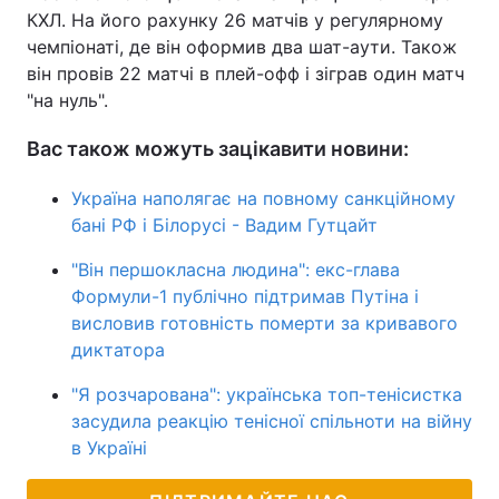
КХЛ. На його рахунку 26 матчів у регулярному
чемпіонаті, де він оформив два шат-аути. Також
він провів 22 матчі в плей-офф і зіграв один матч
"на нуль".
Вас також можуть зацікавити новини:
Україна наполягає на повному санкційному
бані РФ і Білорусі - Вадим Гутцайт
"Він першокласна людина": екс-глава
Формули-1 публічно підтримав Путіна і
висловив готовність померти за кривавого
диктатора
"Я розчарована": українська топ-тенісистка
засудила реакцію тенісної спільноти на війну
в Україні