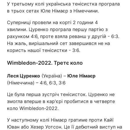
У третьому колі українська тенісистка програла
в трьох сетах Юле Німаєр з Німеччини.
Суперниці провели на корті 2 години 4
хвилини. Цуренко програла першу партію з
рахунком 4:6, проте взяла реванш у другій - 6:3.
На жаль, вирішальний сет завершився не на
користь нашої тенісистки - 3:6.
Wimbledon-2022. Третє коло
Леся Цуренко
(Україна) –
Юле Німаєр
(Німеччина) – 4:6, 6:3, 3:6
Це була перша зустріч тенісисток. Цуренко не
змогла вперше в кар'єрі пробитися в четверте
коло Wimbledon-2022.
У наступному колі Німаєр гратиме проти Кайї
Юван або Хезер Уотсон. Це її дебютний виступ на