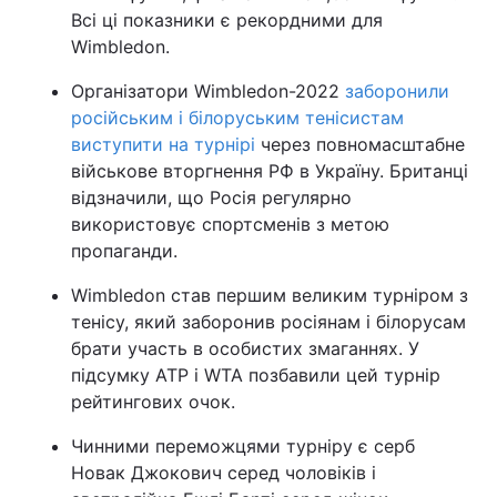
Всі ці показники є рекордними для
Wimbledon.
Організатори Wimbledon-2022
заборонили
російським і білоруським тенісистам
виступити на турнірі
через повномасштабне
військове вторгнення РФ в Україну. Британці
відзначили, що Росія регулярно
використовує спортсменів з метою
пропаганди.
Wimbledon став першим великим турніром з
тенісу, який заборонив росіянам і білорусам
брати участь в особистих змаганнях. У
підсумку ATP і WTA позбавили цей турнір
рейтингових очок.
Чинними переможцями турніру є серб
Новак Джокович серед чоловіків і