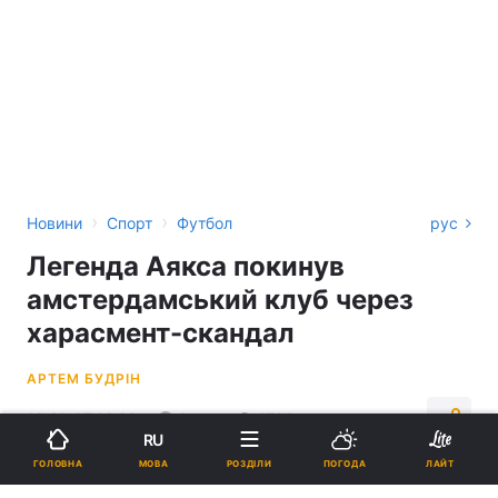
›
›
Новини
Спорт
Футбол
рус
Легенда Аякса покинув
амстердамський клуб через
харасмент-скандал
АРТЕМ БУДРІН
13:21, 07.02.22
2 хв.
1703
RU
МОВА
ГОЛОВНА
РОЗДІЛИ
ПОГОДА
ЛАЙТ
Підпишіться на нас в Google