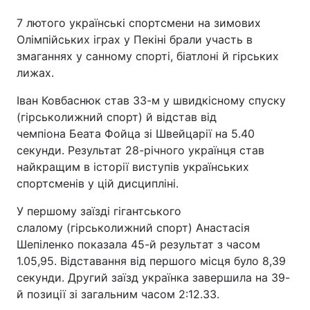
7 лютого українські спортсмени на зимових
Олімпійських іграх у Пекіні брали участь в
змаганнях у санному спорті, біатлоні й гірських
Головна
Війна
лижах.
Україна
Політика
Іван Ковбаснюк став 33-м у швидкісному спуску
(гірськолижний спорт) й відстав від
Економіка
Світ
чемпіона Беата Фойца зі Швейцарії на 5.40
секунди. Результат 28-річного українця став
Спорт
Наука
найкращим в історії виступів українських
Техно і зв'язок
Лайт
спортсменів у цій дисципліні.
У першому заїзді гігантського
Зброя
Інциденти
слалому (гірськолижний спорт) Анастасія
Здоров'я
Туризм
Шепіленко показала 45-й результат з часом
1.05,95. Відставання від першого місця було 8,39
Цікавинки
Погода
секунди. Другий заїзд українка завершила на 39-
й позиції зі загальним часом 2:12.33.
Екологія
Регіони