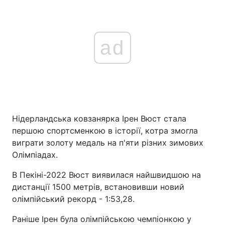
ad
Нідерландська ковзанярка Ірен Вюст стала
першою спортсменкою в історії, котра змогла
виграти золоту медаль на п'яти різних зимових
Олімпіадах.
В Пекіні-2022 Вюст виявилася найшвидшою на
дистанції 1500 метрів, встановивши новий
олімпійський рекорд - 1:53,28.
Раніше Ірен була олімпійською чемпіонкою у