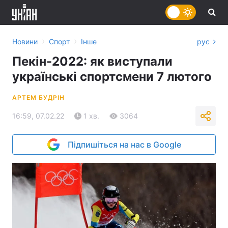
›
›
Новини
Спорт
Інше
рус
Пекін-2022: як виступали
українські спортсмени 7 лютого
АРТЕМ БУДРІН
16:59, 07.02.22
1 хв.
3064
Підпишіться на нас в Google