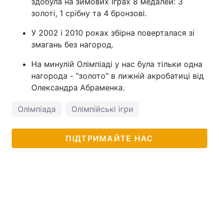
здобула на зимових Іграх 8 медалей: 3
золоті, 1 срібну та 4 бронзові.
У 2002 і 2010 роках збірна поверталася зі
змагань без нагород.
На минулій Олімпіаді у нас була тільки одна
нагорода - "золото" в лижній акробатиці від
Олександра Абраменка.
Олімпіада
Олімпійські ігри
ПІДТРИМАЙТЕ НАС