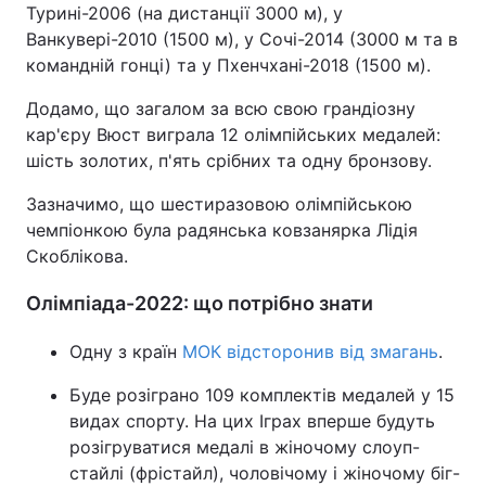
Турині-2006 (на дистанції 3000 м), у
Ванкувері-2010 (1500 м), у Сочі-2014 (3000 м та в
командній гонці) та у Пхенчхані-2018 (1500 м).
Додамо, що загалом за всю свою грандіозну
кар'єру Вюст виграла 12 олімпійських медалей:
шість золотих, п'ять срібних та одну бронзову.
Зазначимо, що шестиразовою олімпійською
чемпіонкою була радянська ковзанярка Лідія
Скоблікова.
Олімпіада-2022: що потрібно знати
Одну з країн
МОК відсторонив від змагань
.
Буде розіграно 109 комплектів медалей у 15
видах спорту. На цих Іграх вперше будуть
розігруватися медалі в жіночому слоуп-
стайлі (фрістайл), чоловічому і жіночому біг-