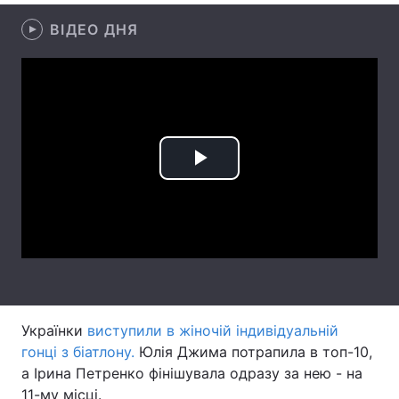
ВІДЕО ДНЯ
Лонгріди
Відео з Youtube
Статті
Інтерв'ю
Думки
Архів
Вакансії
Play
Контакти
Video
Послуги
Українки
виступили в жіночій індивідуальній
гонці з біатлону.
Юлія Джима потрапила в топ-10,
а Ірина Петренко фінішувала одразу за нею - на
11-му місці.