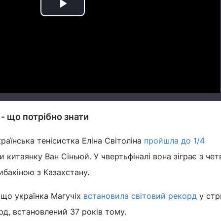
Play
Video
 - що потрібно знати
країнська тенісистка Еліна Світоліна
пройшла до 1/4
ши китаянку Ван Сіньюй. У чвертьфіналі вона зіграє з че
ибакіною з Казахстану.
 що українка Магучіх
встановила світовий рекорд
у стр
рд, встановлений 37 років тому.