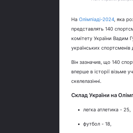
На
Олімпіаді-2024
, яка р
представлять 140 спортс
комітету України Вадим Г
українських спортсменів 
Він зазначив, що 140 спо
вперше в історії візьме у
скелелазінні.
Склад України на Олім
легка атлетика - 25,
футбол - 18,