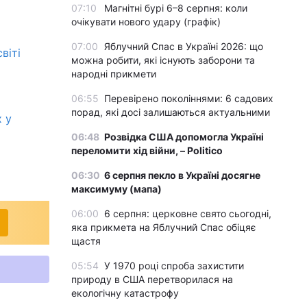
07:10
Магнітні бурі 6–8 серпня: коли
очікувати нового удару (графік)
07:00
Яблучний Спас в Україні 2026: що
віті
можна робити, які існують заборони та
народні прикмети
06:55
Перевірено поколіннями: 6 садових
порад, які досі залишаються актуальними
 у
06:48
Розвідка США допомогла Україні
переломити хід війни, – Politico
06:30
6 серпня пекло в Україні досягне
максимуму (мапа)
06:00
6 серпня: церковне свято сьогодні,
яка прикмета на Яблучний Спас обіцяє
щастя
05:54
У 1970 році спроба захистити
природу в США перетворилася на
екологічну катастрофу