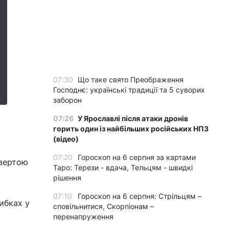
07:30
Що таке свято Преображення
Господнє: українські традиції та 5 суворих
заборон
07:26
У Ярославлі після атаки дронів
горить один із найбільших російських НПЗ
(відео)
07:20
Гороскоп на 6 серпня за картами
твертою
Таро: Терези - вдача, Тельцям - швидкі
рішення
07:10
Гороскоп на 6 серпня: Стрільцям –
ибках у
сповільнитися, Скорпіонам –
перенапруження