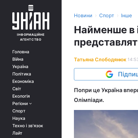
›
›
Новини
Спорт
Інше
Найменше в і
ІНФОРМАЦІЙНЕ
представлят
АГЕНТСТВО
Головна
Татьяна Слободянюк
Війна
14:5
Україна
Підпиш
Політика
Економіка
Світ
Попри це Україна вперш
Екологія
Олімпіади.
Регіони
Спорт
Наука
Техно і зв'язок
Лайт