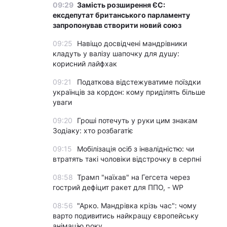
09:29
Замість розширення ЄС:
ексдепутат британського парламенту
запропонував створити новий союз
09:25
Навіщо досвідчені мандрівники
кладуть у валізу шапочку для душу:
корисний лайфхак
09:21
Податкова відстежуватиме поїздки
українців за кордон: кому приділять більше
уваги
09:20
Гроші потечуть у руки цим знакам
Зодіаку: хто розбагатіє
09:15
Мобілізація осіб з інвалідністю: чи
втратять такі чоловіки відстрочку в серпні
08:58
Трамп "наїхав" на Гегсета через
гострий дефіцит ракет для ППО, - WP
08:56
"Арко. Мандрівка крізь час": чому
варто подивитись найкращу європейську
анімацію року