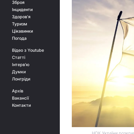
Зброя
Інциденти
Здоров'я
Туризм
Цікавинки
Погода
Відео з Youtube
Статті
Інтерв'ю
Думки
Лонгріди
Архів
Вакансії
Контакти
НОК України розкрив