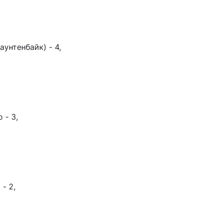
унтенбайк) - 4,
 - 3,
- 2,