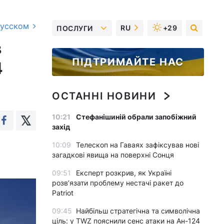
русском
RU
+29
ПОСЛУГИ
в
ПІДТРИМАЙТЕ НАС
4
ОСТАННІ НОВИНИ
10:21
Стефанішиній обрали запобіжний
захід
10:09
Телескоп на Гаваях зафіксував нові
загадкові явища на поверхні Сонця
09:51
Експерт розкрив, як Україні
розвʼязати проблему нестачі ракет до
Patriot
09:45
Найбільш стратегічна та символічна
ціль: у TWZ пояснили сенс атаки на Ан-124