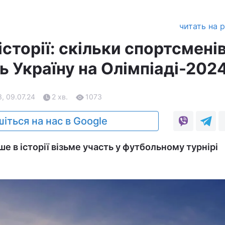
читать на 
сторії: скільки спортсмені
ь Україну на Олімпіаді-202
3, 09.07.24
2 хв.
1073
іться на нас в Google
е в історії візьме участь у футбольному турнірі