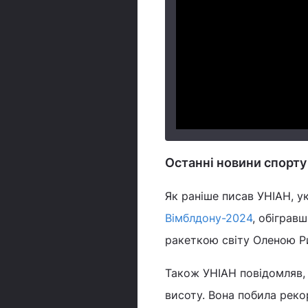
Останні новини спорту
Як раніше писав УНІАН, у
Вімблдону-2024
, обіграв
ракеткою світу Оленою Р
Також УНІАН повідомляв,
висоту. Вона побила реко