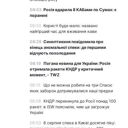
08:53
Росія вдарила 8 КАБами по Сумах: є
поранені
08:50
Користі буде мало: названо
найгірший час для вживання кави
08:28
Синоптикиня повідомила про
кінець аномальної спеки: де першими
відчують похолодання
08:19
Погана новина для України: Росія
отримала ракети КНДР у критичний
момент, - TWZ
08:15
Що не можна робити на три Спаси:
яких заборон дотримувалися наші предки
08:08
КНДР перекинула до Росії понад 100
ракет: в ISW пояснили, чим це загрожує
Україні
08:03
6 серпня спека в Києві досягне піку: