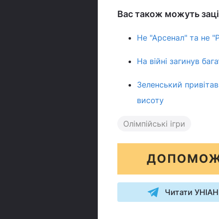
Вас також можуть зац
Не "Арсенал" та не "
На війні загинув баг
Зеленський привітав
висоту
Олімпійські ігри
ДОПОМОЖ
Читати УНІАН