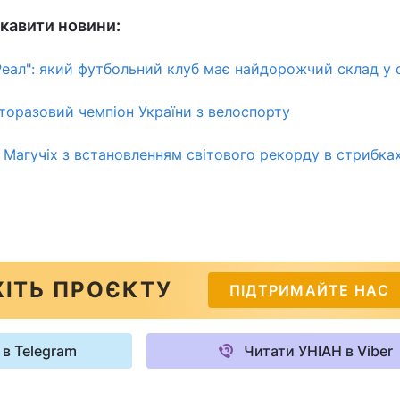
ікавити новини:
Реал": який футбольний клуб має найдорожчий склад у с
аторазовий чемпіон України з велоспорту
 Магучіх з встановленням світового рекорду в стрибках
ІТЬ ПРОЄКТУ
ПІДТРИМАЙТЕ НАС
 в Telegram
Читати УНІАН в Viber