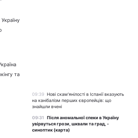
 Україну
о
Україна
кінгу та
09:39
Нові скам'янілості в Іспанії вказують
на канібалізм перших європейців: що
знайшли вчені
09:31
Після аномальної спеки в Україну
увірвуться грози, шквали та град, -
синоптик (карта)