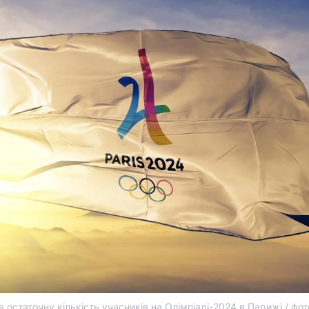
 остаточну кількість учасників на Олімпіаді-2024 в Парижі / фот