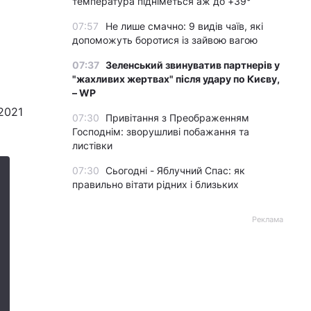
температура підніметься аж до +39°
07:57
Не лише смачно: 9 видів чаїв, які
допоможуть боротися із зайвою вагою
07:37
Зеленський звинуватив партнерів у
"жахливих жертвах" після удару по Києву,
– WP
2021
07:30
Привітання з Преображенням
Господнім: зворушливі побажання та
листівки
07:30
Сьогодні - Яблучний Спас: як
правильно вітати рідних і близьких
Реклама