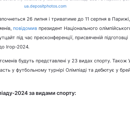
ua.depositphotos.com
озпочнеться 26 липня і триватиме до 11 серпня в Парижі,
менів,
повідомив
президент Національного олімпійськог
утцайт під час пресконференції, присвяченій підготовці
до Ігор-2024.
ртсменів будуть представлені у 23 видах спорту. Також 
часть у футбольному турнірі Олімпіаді та дебютує у брей
піаду-2024 за видами спорту: