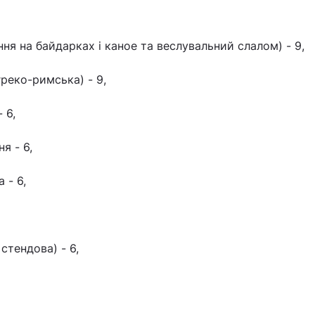
ня на байдарках і каное та веслувальний слалом) - 9,
греко-римська) - 9,
 6,
я - 6,
 - 6,
стендова) - 6,