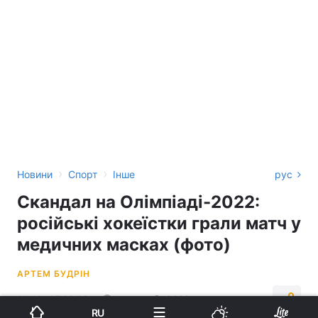
›
›
Новини
Спорт
Інше
рус
Скандал на Олімпіаді-2022:
російські хокеїстки грали матч у
медичних масках (фото)
АРТЕМ БУДРІН
14:10, 07.02.22
1 хв.
3628
RU