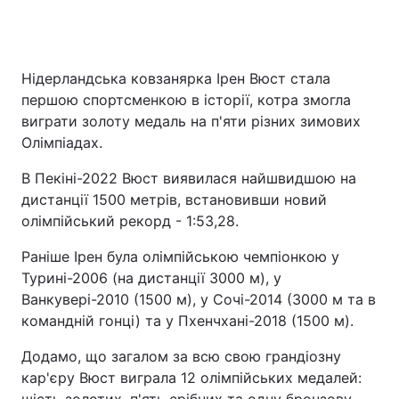
Нідерландська ковзанярка Ірен Вюст стала
першою спортсменкою в історії, котра змогла
виграти золоту медаль на п'яти різних зимових
Олімпіадах.
В Пекіні-2022 Вюст виявилася найшвидшою на
дистанції 1500 метрів, встановивши новий
олімпійський рекорд - 1:53,28.
Раніше Ірен була олімпійською чемпіонкою у
Турині-2006 (на дистанції 3000 м), у
Ванкувері-2010 (1500 м), у Сочі-2014 (3000 м та в
командній гонці) та у Пхенчхані-2018 (1500 м).
Додамо, що загалом за всю свою грандіозну
кар'єру Вюст виграла 12 олімпійських медалей:
шість золотих, п'ять срібних та одну бронзову.