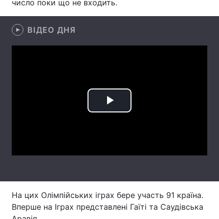
число поки що не входить.
Лонгріди
ВІДЕО ДНЯ
Відео з Youtube
Статті
Інтерв'ю
Думки
Архів
Вакансії
Play
Контакти
Video
Послуги
На цих Олімпійських іграх бере участь 91 країна.
Вперше на Іграх представлені Гаїті та Саудівська
Аравія.