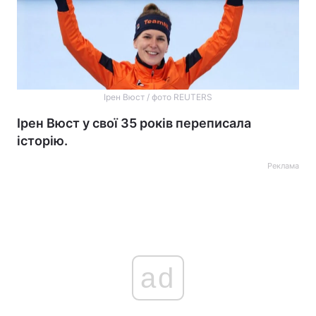
Ірен Вюст / фото REUTERS
Ірен Вюст у свої 35 років переписала
історію.
Реклама
ad