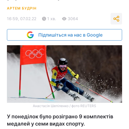
АРТЕМ БУДРІН
16:59, 07.02.22
1 хв.
3064
Підпишіться на нас в Google
Анастасія Шепіленко / фото REUTERS
У понеділок було розіграно 9 комплектів
медалей у семи видах спорту.