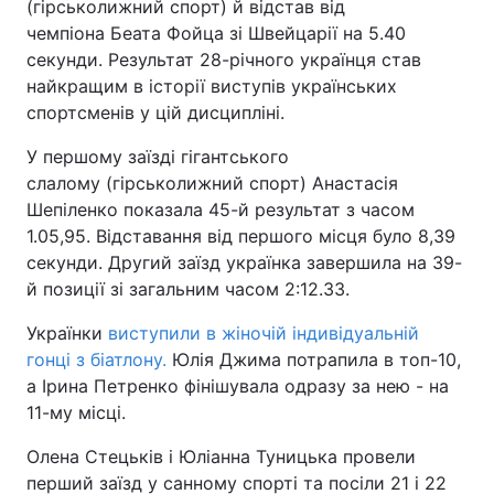
(гірськолижний спорт) й відстав від
чемпіона Беата Фойца зі Швейцарії на 5.40
секунди. Результат 28-річного українця став
найкращим в історії виступів українських
спортсменів у цій дисципліні.
У першому заїзді гігантського
слалому (гірськолижний спорт) Анастасія
Шепіленко показала 45-й результат з часом
1.05,95. Відставання від першого місця було 8,39
секунди. Другий заїзд українка завершила на 39-
й позиції зі загальним часом 2:12.33.
Українки
виступили в жіночій індивідуальній
гонці з біатлону.
Юлія Джима потрапила в топ-10,
а Ірина Петренко фінішувала одразу за нею - на
11-му місці.
Олена Стецьків і Юліанна Туницька провели
перший заїзд у санному спорті та посіли 21 і 22