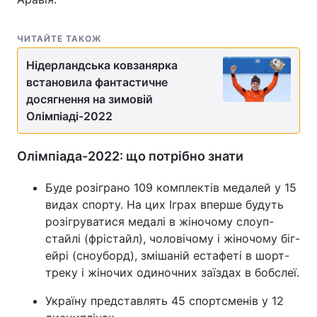
Тема оформлення
ЧИТАЙТЕ ТАКОЖ
Нідерландська ковзанярка
встановила фантастичне
досягнення на зимовій
Олімпіаді-2022
Олімпіада-2022: що потрібно знати
Буде розіграно 109 комплектів медалей у 15
видах спорту. На цих Іграх вперше будуть
розігруватися медалі в жіночому слоуп-
стайлі (фрістайл), чоловічому і жіночому біг-
ейрі (сноуборд), змішаній естафеті в шорт-
треку і жіночих одиночних заїздах в бобслеї.
Україну представлять 45 спортсменів у 12