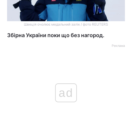
Швеція очолює медальний залік / фото REUTERS
Збірна України поки що без нагород.
Реклама
ad