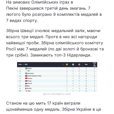
На зимових Олімпійських іграх в
Пекіні завершився третій день змагань. 7
лютого було розіграно 9 комплектів медалей в
7 видах спорту.
Головна
Війна
Збірна Швеції очолює медальний залік, маючи
Україна
Політика
всього три медалі. Проте в них всі нагороди
найвищої проби. Збірна олімпійського комітету
Економіка
Світ
Росії має 7 медалей (по дві золоті й бронзові та
три срібні). Замикають топ-3 Нідерланди.
Спорт
Наука
Техно і зв'язок
Лайт
Зброя
Інциденти
Здоров'я
Туризм
фото olympics.com
Цікавинки
Погода
Станом на цю мить 17 країн виграли
щонайменше одну медаль. Збірна України в це
Екологія
Регіони