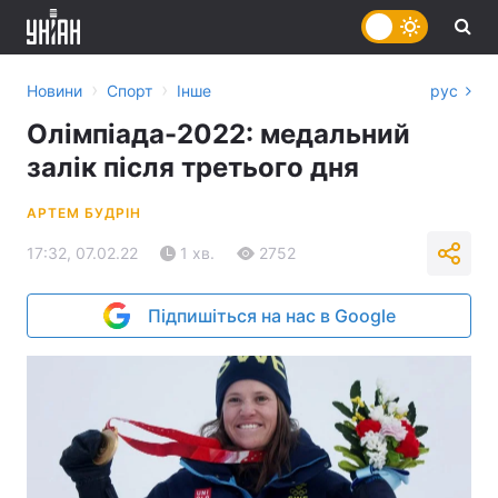
›
›
Новини
Спорт
Інше
рус
Олімпіада-2022: медальний
залік після третього дня
АРТЕМ БУДРІН
17:32, 07.02.22
1 хв.
2752
Підпишіться на нас в Google