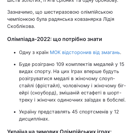
Зазначимо, що шестиразовою олімпійською
чемпіонкою була радянська ковзанярка Лідія
Скоблікова.
Олімпіада-2022: що потрібно знати
Одну з країн
МОК відсторонив від змагань
.
Буде розіграно 109 комплектів медалей у 15
видах спорту. На цих Іграх вперше будуть
розігруватися медалі в жіночому слоуп-
стайлі (фрістайл), чоловічому і жіночому біг-
ейрі (сноуборд), змішаній естафеті в шорт-
треку і жіночих одиночних заїздах в бобслеї.
Україну представлять 45 спортсменів у 12
дисциплінах.
Україна на зимових Олімпійських іграх: