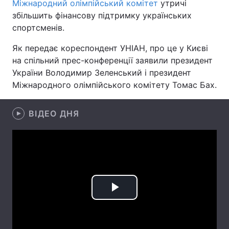
Міжнародний олімпійський комітет
утричі
збільшить фінансову підтримку українських
Лонгріди
спортсменів.
Як передає кореспондент УНІАН, про це у Києві
Відео з Youtube
Статті
на спільний прес-конференції заявили президент
Інтерв'ю
Думки
України Володимир Зеленський і президент
Міжнародного олімпійського комітету Томас Бах.
Архів
Вакансії
ВІДЕО ДНЯ
Контакти
Послуги
Play
Video