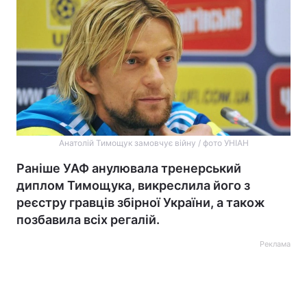
Анатолій Тимощук замовчує війну / фото УНІАН
Раніше УАФ анулювала тренерський
диплом Тимощука, викреслила його з
реєстру гравців збірної України, а також
позбавила всіх регалій.
Реклама