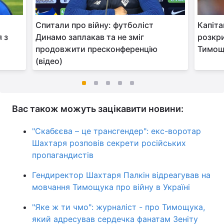
Спитали про війну: футболіст
Капіта
 з
Динамо заплакав та не зміг
розкри
продовжити пресконференцію
Тимощ
(відео)
Вас також можуть зацікавити новини:
"Скабєєва – це трансгендер": екс-воротар
Шахтаря розповів секрети російських
пропагандистів
Гендиректор Шахтаря Палкін відреагував на
мовчання Тимощука про війну в Україні
"Яке ж ти чмо": журналіст - про Тимощука,
який адресував сердечка фанатам Зеніту