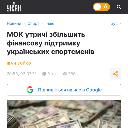
›
›
Новини
Спорт
Інше
рус
МОК утричі збільшить
фінансову підтримку
українських спортсменів
ІВАН БОЙКО
20:53, 03.07.22
3 хв.
756
Підпишіться на нас в Google