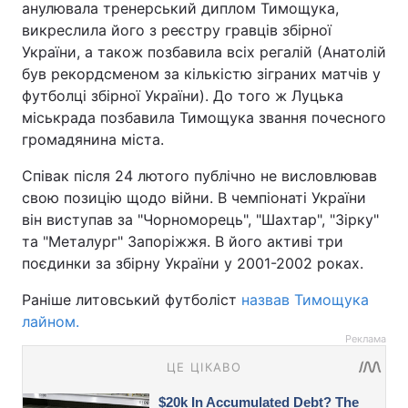
анулювала тренерський диплом Тимощука,
викреслила його з реєстру гравців збірної
України, а також позбавила всіх регалій (Анатолій
був рекордсменом за кількістю зіграних матчів у
футболці збірної України). До того ж Луцька
міськрада позбавила Тимощука звання почесного
громадянина міста.
Співак після 24 лютого публічно не висловлював
свою позицію щодо війни. В чемпіонаті України
він виступав за "Чорноморець", "Шахтар", "Зірку"
та "Металург" Запоріжжя. В його активі три
поєдинки за збірну України у 2001-2002 роках.
Раніше литовський футболіст
назвав Тимощука
лайном.
Реклама