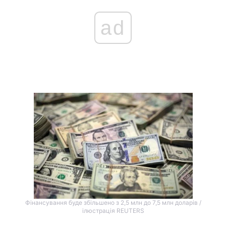
ad
Головна
Війна
Україна
Політика
Економіка
Світ
Спорт
Наука
Техно і зв'язок
Лайт
Зброя
Інциденти
Здоров'я
Туризм
Цікавинки
Погода
Фінансування буде збільшено з 2,5 млн до 7,5 млн доларів /
ілюстрація REUTERS
Екологія
Регіони