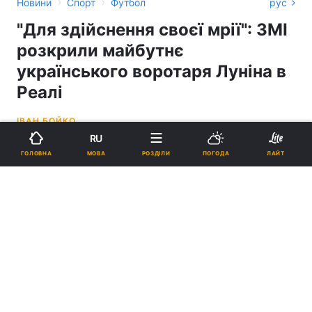
›
›
Новини
Спорт
Футбол
рус
"Для здійснення своєї мрії": ЗМІ
розкрили майбутнє
українського воротаря Луніна в
Реалі
ІВАН БОЙКО
RU
17:00, 03.07.22
1 хв.
1671
МОВА
ГОЛОВНА
РОЗДІЛИ
ПОГОДА
ЛАЙТ
Підпишіться на нас в Google