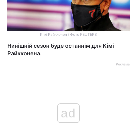
Кімі Райкконен / Фото REUTERS
Нинішній сезон буде останнім для Кімі
Райкконена.
Реклама
ad