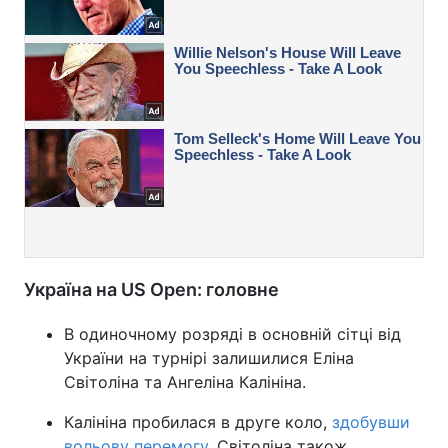
Україна на US Open: головне
В одиночному розряді в основній сітці від
України на турнірі залишилися Еліна
Світоліна та Ангеліна Калініна.
Калініна пробилася в друге коло,
здобувши
вольову перемогу.
Світоліна також