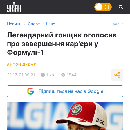
›
›
Новини
Спорт
Інше
рус
Легендарний гонщик оголосив
про завершення кар'єри у
Формулі-1
АНТОН ДУДАР
22:17, 01.09.21
1 хв.
1844
Підпишіться на нас в Google