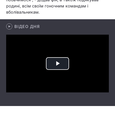
родині, всім своїм гоночним командам і
Лонгріди
вболівальникам.
Відео з Youtube
Статті
ВІДЕО ДНЯ
Інтерв'ю
Думки
Архів
Вакансії
Контакти
Play
Послуги
Video