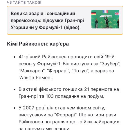
ЧИТАЙТЕ ТАКОЖ
Тема оформлення
Велика аварія і сенсаційний
переможець: підсумки Гран-прі
Угорщини у Формулі-1 (відео)
Кімі Райкконен: кар'єра
41-річний Райкконен проводить свій 19-й
сезон у Формулі-1. Він виступав за "Заубер",
"Макларен", "Феррарі", "Лотус", а зараз за
"Альфа Ромео".
В активі фінського гонщика 21 перемога на
Гран-прі та 103 попадання на подіум.
У 2007 році він став чемпіоном світу,
виступаючи за "Феррарі". Ще чотири рази
Райкконен потрапляв до трійки найкращих
за підсумками сезону.