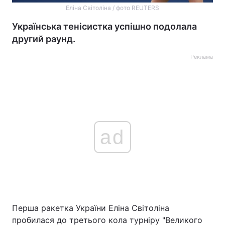
Еліна Світоліна / фото REUTERS
Українська тенісистка успішно подолала
другий раунд.
Реклама
ad
Перша ракетка України Еліна Світоліна
пробилася до третього кола турніру "Великого