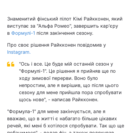
Знаменитий фінський пілот Кімі Райкконен, який
виступає за "Альфа Ромео", завершить кар'єру
Головна
Війна
в
Формулі-1
після закінчення сезону.
Україна
Політика
Про своє рішення Райкконен повідомив у
Instagram.
Економіка
Світ
"Ось і все. Це буде мій останній сезон у
Спорт
Наука
"Формулі-1". Це рішення я прийняв ще по
Техно і зв'язок
ходу зимової перерви. Воно було
Лайт
непростим, але я вирішив, що після цього
Зброя
Інциденти
сезону для мене прийшла пора спробувати
щось нове", - написав Райкконен.
Здоров'я
Туризм
"Формула-1" для мене закінчується, але я
Цікавинки
Погода
вважаю, що в житті є набагато більше цікавих
речей, які мені б хотілося спробувати. Так що ще
Екологія
Регіони
побачимося", - додав фін, а також подякував