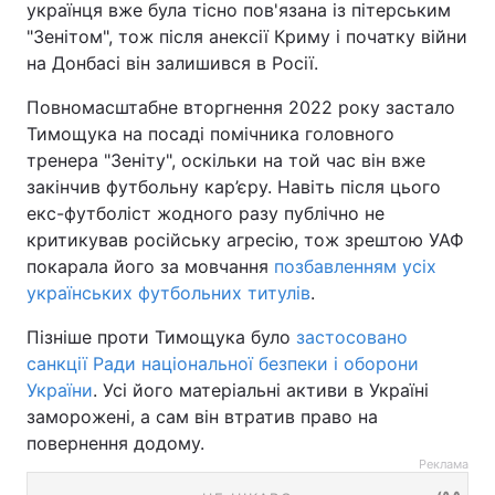
українця вже була тісно пов'язана із пітерським
"Зенітом", тож після анексії Криму і початку війни
на Донбасі він залишився в Росії.
Повномасштабне вторгнення 2022 року застало
Тимощука на посаді помічника головного
тренера "Зеніту", оскільки на той час він вже
закінчив футбольну кар’єру. Навіть після цього
екс-футболіст жодного разу публічно не
критикував російську агресію, тож зрештою УАФ
покарала його за мовчання
позбавленням усіх
українських футбольних титулів
.
Пізніше проти Тимощука було
застосовано
санкції Ради національної безпеки і оборони
України
. Усі його матеріальні активи в Україні
заморожені, а сам він втратив право на
повернення додому.
Реклама