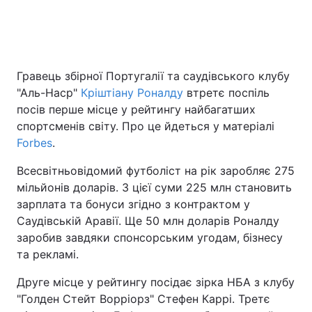
Головна
Війна
Гравець збірної Португалії та саудівського клубу
Україна
Політика
"Аль-Наср"
Кріштіану Роналду
втретє поспіль
посів перше місце у рейтингу найбагатших
Економіка
Світ
спортсменів світу. Про це йдеться у матеріалі
Forbes
.
Спорт
Наука
Всесвітньовідомий футболіст на рік заробляє 275
Техно і зв'язок
Лайт
мільйонів доларів. З цієї суми 225 млн становить
зарплата та бонуси згідно з контрактом у
Зброя
Інциденти
Саудівській Аравії. Ще 50 млн доларів Роналду
заробив завдяки спонсорським угодам, бізнесу
Здоров'я
Туризм
та рекламі.
Цікавинки
Погода
Друге місце у рейтингу посідає зірка НБА з клубу
"Голден Стейт Ворріорз" Стефен Каррі. Третє
Екологія
Регіони