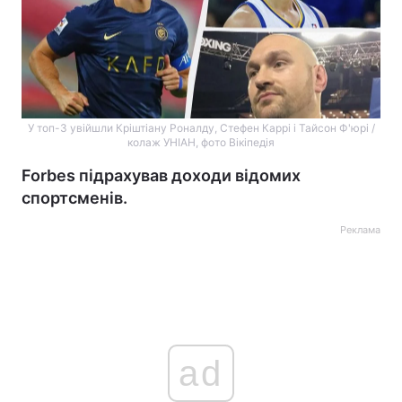
У топ-3 увійшли Кріштіану Роналду, Стефен Каррі і Тайсон Ф'юрі /
колаж УНІАН, фото Вікіпедія
Forbes підрахував доходи відомих
спортсменів.
Реклама
ad