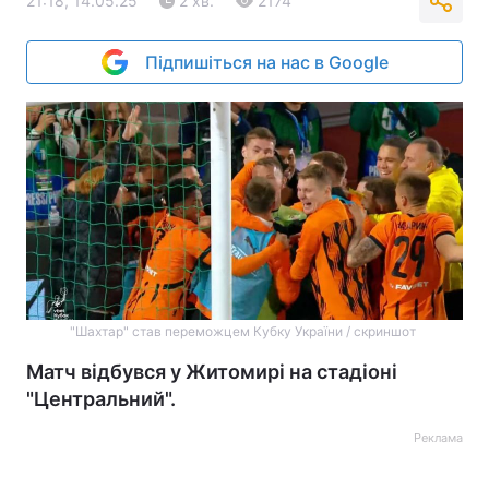
21:18, 14.05.25
2 хв.
2174
Підпишіться на нас в Google
"Шахтар" став переможцем Кубку України / скриншот
Матч відбувся у Житомирі на стадіоні
"Центральний".
Реклама