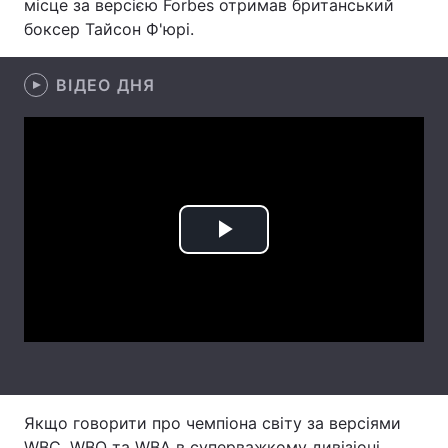
місце за версією Forbes отримав британський
боксер Тайсон Ф'юрі.
Лонгріди
ВІДЕО ДНЯ
Відео з Youtube
Статті
Інтерв'ю
Думки
Архів
Вакансії
Контакти
Play
Послуги
Video
Якщо говорити про чемпіона світу за версіями
WBC, WBO та WBA в суперважкому дивізіоні,