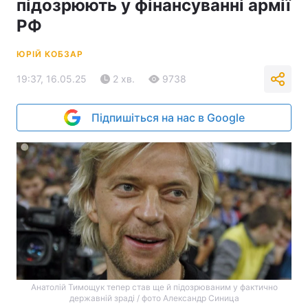
підозрюють у фінансуванні армії
РФ
ЮРІЙ КОБЗАР
19:37, 16.05.25
2 хв.
9738
Підпишіться на нас в Google
Анатолій Тимощук тепер став ще й підозрюваним у фактично
державній зраді / фото Александр Синица