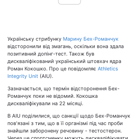
Українську стрибунку
Марину Бех-Романчук
відсторонили від змагань, оскільки вона здала
позитивний допінг-тест. Також був
дискваліфікований український штовхач ядра
Роман Кокошко. Про це повідомляє
Athletics
Integrity Unit
(AIU).
Зазначається, що термін відсторонення Бех-
Романчук поки не відомий. Кокошка
дискваліфікували на 22 місяці.
В AIU поділилися, що санкції щодо Бех-Романчук
пов'язані з тим, що в її організмі під час проби
знайшли заборонену речовину - тестостерон.
Через це спортсменку можуть дискваліфікувати