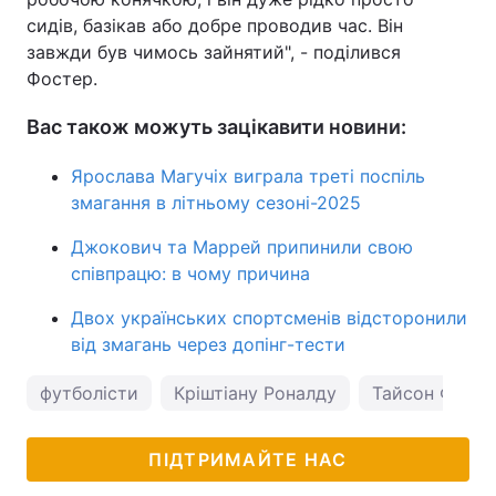
сидів, базікав або добре проводив час. Він
завжди був чимось зайнятий", - поділився
Фостер.
Вас також можуть зацікавити новини:
Ярослава Магучіх виграла треті поспіль
змагання в літньому сезоні-2025
Джокович та Маррей припинили свою
співпрацю: в чому причина
Двох українських спортсменів відсторонили
від змагань через допінг-тести
футболісти
Кріштіану Роналду
Тайсон Ф'юрі
ПІДТРИМАЙТЕ НАС