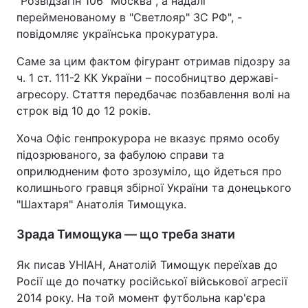
"Розвідзагін 106 "Москва", а надалі
перейменованому в "Светлояр" ЗС РФ", -
повідомляє українська прокуратура.
Саме за цим фактом фігурант отримав підозру за
ч. 1 ст. 111-2 КК України – пособництво державі-
агресору. Стаття передбачає позбавлення волі на
строк від 10 до 12 років.
Хоча Офіс генпрокурора не вказує прямо особу
підозрюваного, за фабулою справи та
оприлюдненим фото зрозуміло, що йдеться про
колишнього гравця збірної України та донецького
"Шахтаря" Анатолія Тимощука.
Зрада Тимощука — що треба знати
Як писав УНІАН, Анатолій Тимощук переїхав до
Росії ще до початку російської військової агресії
2014 року. На той момент футбольна кар'єра