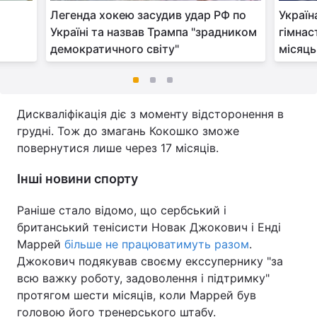
в
Легенда хокею засудив удар РФ по
Україн
Україні та назвав Трампа "зрадником
гімнас
а
демократичного світу"
місяць
Дискваліфікація діє з моменту відсторонення в
грудні. Тож до змагань Кокошко зможе
повернутися лише через 17 місяців.
Інші новини спорту
Раніше стало відомо, що сербський і
британський тенісисти Новак Джокович і Енді
Маррей
більше не працюватимуть разом
.
Джокович подякував своєму екссупернику "за
всю важку роботу, задоволення і підтримку"
протягом шести місяців, коли Маррей був
головою його тренерського штабу.