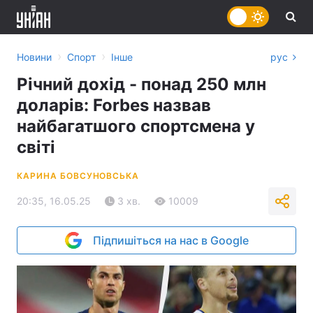
›
›
Новини
Спорт
Інше
рус
Річний дохід - понад 250 млн
доларів: Forbes назвав
найбагатшого спортсмена у
світі
КАРИНА БОВСУНОВСЬКА
20:35, 16.05.25
3 хв.
10009
Підпишіться на нас в Google