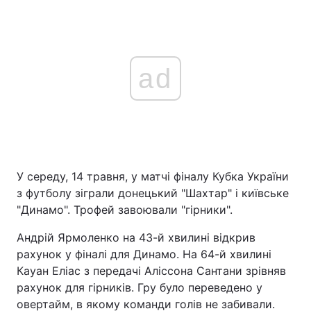
ad
У середу, 14 травня, у матчі фіналу Кубка України
з футболу зіграли донецький "Шахтар" і київське
"Динамо". Трофей завоювали "гірники".
Андрій Ярмоленко на 43-й хвилині відкрив
рахунок у фіналі для Динамо. На 64-й хвилині
Кауан Еліас з передачі Аліссона Сантани зрівняв
рахунок для гірників. Гру було переведено у
овертайм, в якому команди голів не забивали.