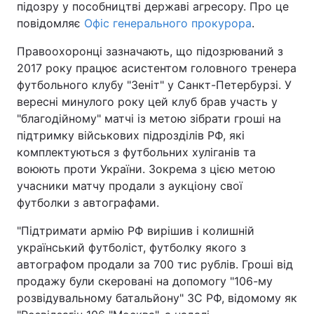
підозру у пособництві державі агресору. Про це
повідомляє
Офіс генерального прокурора
.
Правоохоронці зазначають, що підозрюваний з
2017 року працює асистентом головного тренера
футбольного клубу "Зеніт" у Санкт-Петербурзі. У
вересні минулого року цей клуб брав участь у
"благодійному" матчі із метою зібрати гроші на
підтримку військових підрозділів РФ, які
комплектуються з футбольних хуліганів та
воюють проти України. Зокрема з цією метою
учасники матчу продали з аукціону свої
футболки з автографами.
"Підтримати армію РФ вирішив і колишній
український футболіст, футболку якого з
автографом продали за 700 тис рублів. Гроші від
продажу були скеровані на допомогу "106-му
розвідувальному батальйону" ЗС РФ, відомому як