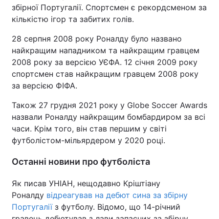
збірної Португалії. Спортсмен є рекордсменом за
кількістю ігор та забитих голів.
28 серпня 2008 року Роналду було названо
найкращим нападником та найкращим гравцем
2008 року за версією УЄФА. 12 січня 2009 року
спортсмен став найкращим гравцем 2008 року
за версією ФІФА.
Також 27 грудня 2021 року у Globe Soccer Awards
назвали Роналду найкращим бомбардиром за всі
часи. Крім того, він став першим у світі
футболістом-мільярдером у 2020 році.
Останні новини про футболіста
Як писав УНІАН, нещодавно Кріштіану
Роналду
відреагував на дебют сина за збірну
Португалії
з футболу. Відомо, що 14-річний
гравець дебютував з лави запасних за збірну