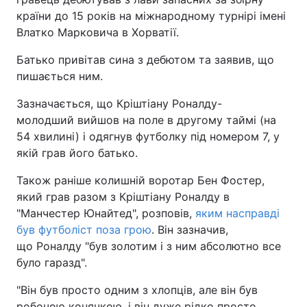
країни до 15 років на міжнародному турнірі імені
Влатко Марковича в Хорватії.
Батько привітав сина з дебютом та заявив, що
пишається ним.
Зазначається, що Кріштіану Роналду-
молодший вийшов на поле в другому таймі (на
54 хвилині) і одягнув футболку під номером 7, у
якій грав його батько.
Також раніше колишній воротар Бен Фостер,
який грав разом з Кріштіану Роналду в
"Манчестер Юнайтед", розповів,
яким насправді
був футболіст поза грою
. Він зазначив,
що Роналду "був золотим і з ним абсолютно все
було гаразд".
"Він був просто одним з хлопців, але він був
робочою конячкою, і він дуже рідко просто