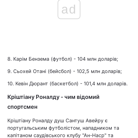
ad
8. Карім Бензема (футбол) - 104 млн доларів;
9. Сьохей Отані (бейсбол) - 102,5 млн доларів;
10. Кевін Дюрант (баскетбол) - 101,4 млн доларів.
Кріштіану Роналду - чим відомий
спортсмен
Кріштіану Роналду душ Сантуш Авейру є
португальським футболістом, нападником та
капітаном саудівського клубу "Ан-Наср" та