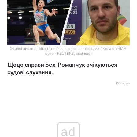
Обидві дискваліфікації пов'язані з допінг-тестами / Колаж УНІАН,
фото - REUTERS, скріншот
Щодо справи Бех-Романчук очікуються
судові слухання.
Реклама
ad