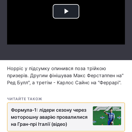
Лонгріди
Play
Відео з Youtube
Статті
Video
Інтерв'ю
Думки
Архів
Вакансії
Контакти
Норріс у підсумку опинився поза трійкою
призерів. Другим фінішував Макс Ферстаппен на"
Послуги
Ред Булл", а третім - Карлос Сайнс на "Феррарі".
ЧИТАЙТЕ ТАКОЖ
Формула-1: лідери сезону через
моторошну аварію провалилися
на Гран-прі Італії (відео)