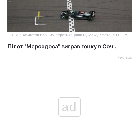
Льюїс Хемілтон першим перетнув фінішну межу / фото REUTERS
Пілот "Мерседеса" виграв гонку в Сочі.
Реклама
ad