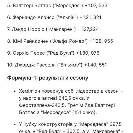
5. Валттері Боттас ("Мерседес") +1.07, 533
6. Фернандо Алонсо ("Альпін") +1.21, 321
7. Ландо Норріс ("Макларен") +1.27,224
8. Кімі Райкконен ("Альфа Ромео") +1.28, 955
9. Серхіо Перес ("Ред Булл") +1.30, 076
10. Джордж Расселл ("Вільямс") +1.40, 551
Формула-1: результати сезону
Хемілтон повернув собі лідерство в сезоні -
у нього в активі 246,5 очка. У
Ферстаппена-242,5. Третім йде Валттері
Боттас з "Мерседеса" (151 очко).
У Кубку конструкторів у "Мерседеса" 397,5
очка, у "Ред Булл" - 362,5, а у "Макларена" -