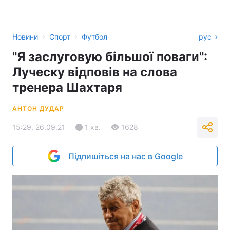
›
›
Новини
Спорт
Футбол
рус
"Я заслуговую більшої поваги":
Луческу відповів на слова
тренера Шахтаря
АНТОН ДУДАР
15:29, 26.09.21
1 хв.
1628
Підпишіться на нас в Google