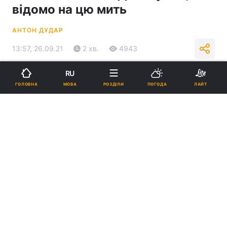
відомо на цю мить
АНТОН ДУДАР
13:57, 26.09.21
2 хв.
4943
RU
Підпишіться на нас в Google
МОВА
ГОЛОВНА
РОЗДІЛИ
ПОГОДА
ЛАЙТ
Олександр Усик переміг Ентоні Джошуа / фото REUTERS
Бій точно відбудеться, але "малоймовірно",