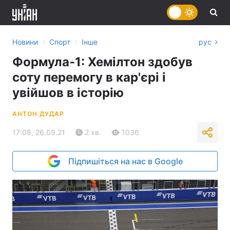
›
›
Новини
Спорт
Інше
рус
Формула-1: Хемілтон здобув
соту перемогу в кар'єрі і
увійшов в історію
АНТОН ДУДАР
17:08, 26.09.21
2 хв.
1036
Підпишіться на нас в Google