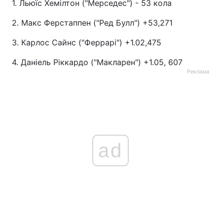
1. Льюїс Хемілтон ("Мерседес") - 53 кола
2. Макс Ферстаппен ("Ред Булл") +53,271
3. Карлос Сайнс ("Феррарі") +1.02,475
4. Даніель Ріккардо ("Макларен") +1.05, 607
Реклама
ad