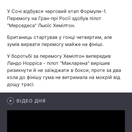
У Сочі відбувся черговий етап Формули-1.
Перемогу на Гран-прі Росії здобув пілот
"Мерседеса" Льюїс Хемілтон.
Головна
Війна
Британець стартував у гонці четвертим, але
Україна
Політика
зумів вирвати перемогу майже на фініші.
Економіка
Світ
У боротьбі за перемогу Хемілтон випередив
Ландо Норріса - пілот "Макларена" вирішив
Спорт
Наука
ризикнути й не заїжджати в бокси, проте за два
кола до фінішу гума не витримала на мокрій від
Техно і зв'язок
Лайт
дощу трасі.
Зброя
Інциденти
ВІДЕО ДНЯ
Здоров'я
Туризм
Цікавинки
Погода
Екологія
Регіони