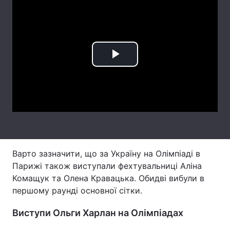
Лонгріди
Відео з Youtube
Статті
Play
Інтерв'ю
Думки
Video
Архів
Вакансії
Контакти
Послуги
Варто зазначити, що за Україну на Олімпіаді в
Парижі також виступали фехтувальниці Аліна
Комащук та Олена Кравацька. Обидві вибули в
першому раунді основної сітки.
Виступи Ольги Харлан на Олімпіадах