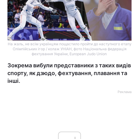
На жаль, не всім українцям пощастило пройти до наступного етапу
Олімпійських ігор / колаж УНІАН, фото Національна федерація
фехтування України, European Judo Union
Зокрема вибули представники з таких видів
спорту, як дзюдо, фехтування, плавання та
інші.
Реклама