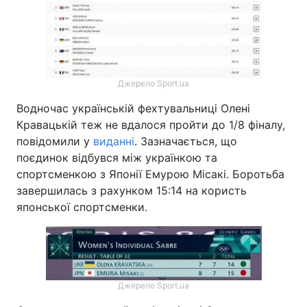
Джерело Sport.ua
Водночас українській фехтувальниці Олені
Кравацькій теж не вдалося пройти до 1/8 фіналу,
повідомили у
виданні
. Зазначається, що
поєдинок відбувся між українкою та
спортсменкою з Японії Емурою Місакі. Боротьба
завершилась з рахунком 15:14 на користь
японської спортсменки.
Джерело Sport.ua