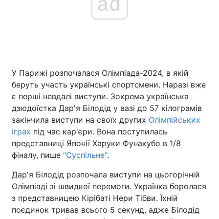
ad
У Парижі розпочалася Олімпіада-2024, в якій
беруть участь українські спортсмени. Наразі вже
є перші невдалі виступи. Зокрема українська
дзюдоїстка Дар'я Білодід у вазі до 57 кілограмів
закінчила виступи на своїх других
Олімпійських
іграх
під час кар'єри. Вона поступилась
представниці Японії Харуки Фунакубо в 1/8
фіналу, пише
"Суспільне"
.
Дар'я Білодід розпочала виступи на цьогорічній
Олімпіаді зі швидкої перемоги. Українка боролася
з представницею Кірібаті Нери Тібви. Їхній
поєдинок тривав всього 5 секунд, адже Білодід