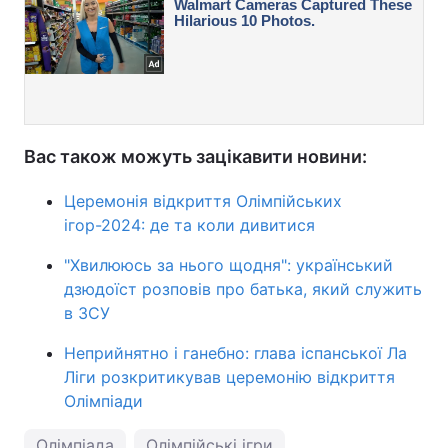
Вас також можуть зацікавити новини:
Церемонія відкриття Олімпійських
ігор-2024: де та коли дивитися
"Хвилююсь за нього щодня": український
дзюдоїст розповів про батька, який служить
в ЗСУ
Неприйнятно і ганебно: глава іспанської Ла
Ліги розкритикував церемонію відкриття
Олімпіади
Олімпіада
Олімпійські ігри