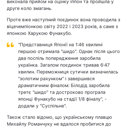
виконала прийом на оцінку іппон та пройшла у
друге коло змагань.
Проте вже наступний поєдинок вона проводила з
віцечемпіонкою світу 2022 і 2023 років, а саме з
японкою Харукою Фунакубо.
"Представниця Японії на 1:46 хвилині
першою отримала "шидо". Однак після цього
два поспіль попередження заробила
українка. Загалом поєдинок тривав 6:47
хвилин. Переможниця сутички визначилась
"золотим рахунком" і завершився
драматичним фіналом: Білодід заробила
третє "шидо" та достроково програла
японці Фунакубо на стадії 1/8 фіналу", -
додали у "Суспільне".
Також стало відомо, що українському плавцю
Михайлу Романчуку не вдалося пробитися до