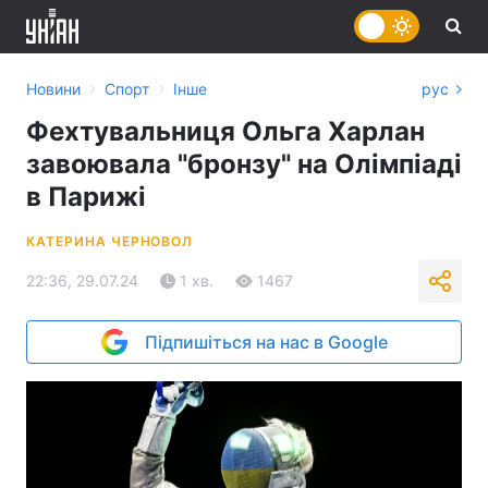
›
›
Новини
Спорт
Інше
рус
Фехтувальниця Ольга Харлан
завоювала "бронзу" на Олімпіаді
в Парижі
КАТЕРИНА ЧЕРНОВОЛ
22:36, 29.07.24
1 хв.
1467
Підпишіться на нас в Google