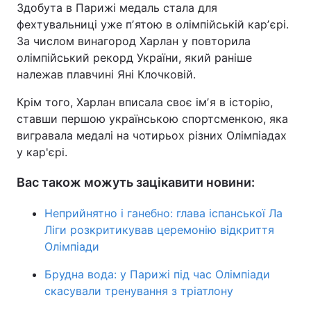
Здобута в Парижі медаль стала для
Тема оформлення
фехтувальниці уже пʼятою в олімпійській карʼєрі.
За числом винагород Харлан у повторила
олімпійський рекорд України, який раніше
належав плавчині Яні Клочковій.
Крім того, Харлан вписала своє імʼя в історію,
ставши першою українською спортсменкою, яка
вигравала медалі на чотирьох різних Олімпіадах
у кар'єрі.
Вас також можуть зацікавити новини:
Неприйнятно і ганебно: глава іспанської Ла
Ліги розкритикував церемонію відкриття
Олімпіади
Брудна вода: у Парижі під час Олімпіади
скасували тренування з тріатлону