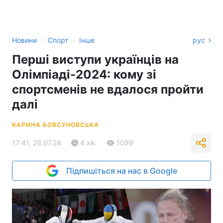
›
›
Новини
Спорт
Інше
рус
Перші виступи українців на
Олімпіаді-2024: кому зі
спортсменів не вдалося пройти
далі
КАРИНА БОВСУНОВСЬКА
17:41, 29.07.24
4 хв.
1099
Підпишіться на нас в Google