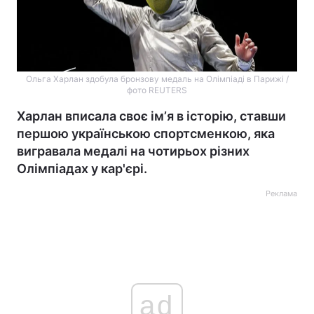
Ольга Харлан здобула бронзову медаль на Олімпіаді в Парижі /
фото REUTERS
Харлан вписала своє імʼя в історію, ставши
першою українською спортсменкою, яка
вигравала медалі на чотирьох різних
Олімпіадах у кар'єрі.
Реклама
ad