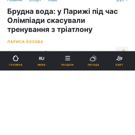
Брудна вода: у Парижі під час
Олімпіади скасували
тренування з тріатлону
ЛАРИСА КОЗОВА
11:53, 29.07.24
3 хв.
796
RU
МОВА
ГОЛОВНА
РОЗДІЛИ
ПОГОДА
ЛАЙТ
Підпишіться на нас в Google