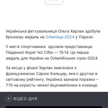
Головна
Війна
Українська фетхувальниця Ольга Харлан здобула
Україна
Політика
бронзову медаль на
Олімпіаді-2024
у Парижі.
Економіка
Світ
У матчі спортсменка здолала представницю
Південної Кореї Чої Сібін — 15:14. Це перша
Спорт
Наука
медаль для України на Олімпійських іграх-2024.
Техно і зв'язок
Лайт
За місце у фіналі Харлан змагалася з
француженкою Сарою Бальцер, яка є другою в
Зброя
Інциденти
світовому рейтингу. Українка зазнала поразки –
Здоров'я
Туризм
7:15 на користь чинної віцечемпіонки в команді.
Цікавинки
Погода
ВІДЕО ДНЯ
Екологія
Регіони