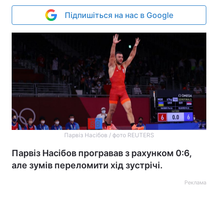
Підпишіться на нас в Google
Парвіз Насібов / фото REUTERS
Парвіз Насібов програвав з рахунком 0:6,
але зумів переломити хід зустрічі.
Реклама