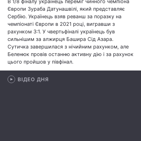
В 1/8 фіналу українець переміг чинного чемпіона
Європи Зураба Датунашвілі, який представляє
Сербію. Українець взяв реванш за поразку на
чемпіонаті Європи в 2021 році, вигравши з
Головна
Війна
рахунком 3:1. У чвертьфіналі українець був
сильнішим за алжирця Башира Сід Азара.
Україна
Політика
Сутичка завершилася з нічийним рахунком, але
Беленюк провів останню активну дію і за рахунок
Економіка
Світ
цього пройшов у півфінал.
Спорт
Наука
ВІДЕО ДНЯ
Техно і зв'язок
Лайт
Зброя
Інциденти
Здоров'я
Туризм
Цікавинки
Погода
Екологія
Регіони