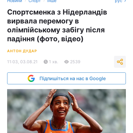
›
›
Новини
Спорт
Інше
рус
Спортсменка з Нідерландів
вирвала перемогу в
олімпійському забігу після
падіння (фото, відео)
АНТОН ДУДАР
11:03, 03.08.21
1 хв.
2539
Підпишіться на нас в Google