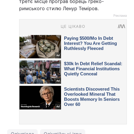
третє місце програв борець греко-
римського стилю Ленур Теміров.
Реклама