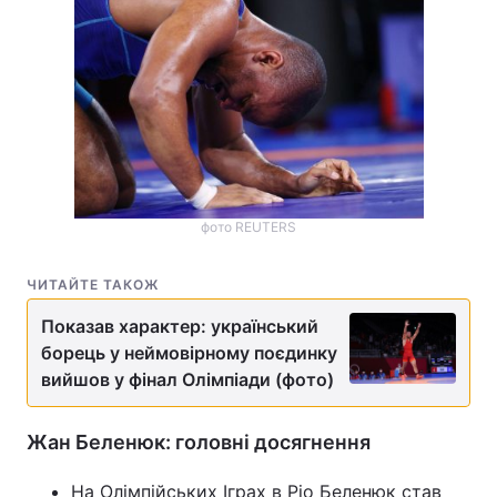
фото REUTERS
ЧИТАЙТЕ ТАКОЖ
Показав характер: український
борець у неймовірному поєдинку
вийшов у фінал Олімпіади (фото)
Жан Беленюк: головні досягнення
На Олімпійських Іграх в Ріо Беленюк став