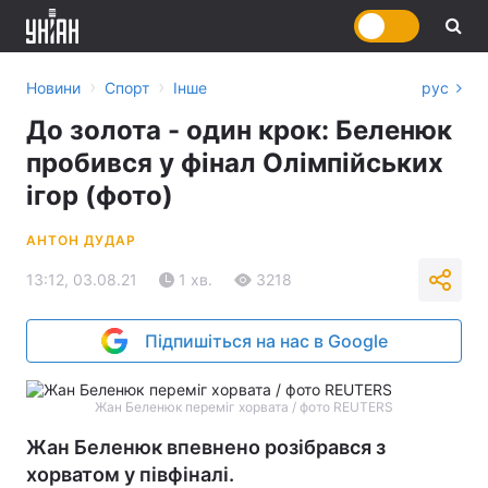
›
›
Новини
Спорт
Інше
рус
До золота - один крок: Беленюк
пробився у фінал Олімпійських
ігор (фото)
АНТОН ДУДАР
13:12, 03.08.21
1 хв.
3218
Підпишіться на нас в Google
Жан Беленюк переміг хорвата / фото REUTERS
Жан Беленюк впевнено розібрався з
хорватом у півфіналі.