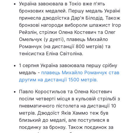
Україна завоювала в Токіо вже п'ять
бронзових медалей. Першу медаль Україні
принесла дзюдоїстка Дар'я Білодід. Також
бронзові нагороди вибороли шпажист Ігор
Рейзлін, стрілки Олена Костевич та Олег
Омельчук (у дуеті), плавець Михайло
Романчук (на дистанції 800 метрів) та
тенісистка Еліна Світоліна.
1 серпня Україна завоювала першу срібну
медаль -
плавець Михайло Романчук став
другим на дистанції 1500 метрів.
Павло Коростильов та Олена Костевич
посіли четверті місця в кульовій стрільбі з
пневматичного пістолета на дистанції 10
метрів. Дзюдоїст Яків Хаммо теж був
близький до медалі, але поступився в
поєдинку за бронзу. Також поєдинок за