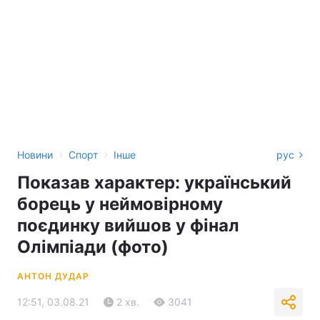
›
›
Новини
Спорт
Інше
рус
Показав характер: український
борець у неймовірному
поєдинку вийшов у фінал
Олімпіади (фото)
АНТОН ДУДАР
12:51, 03.08.21
2 хв.
3041