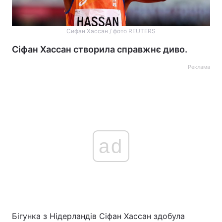
Сифан Хассан / фото REUTERS
Сіфан Хассан створила справжнє диво.
Реклама
ad
Бігунка з Нідерландів Сіфан Хассан здобула