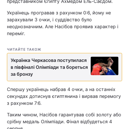
представником Єгипту Ахмедом Ель-Саєдом.
Українець програвав з рахунком 0:6, йому не
зарахували 3 очки, і суддівство було
неоднозначним. Але Насібов проявив характер і
переміг.
ЧИТАЙТЕ ТАКОЖ
Українка Черкасова поступилася
в півфіналі Олімпіади та бореться
за бронзу
Спершу українець набрав 4 очки, а на останніх
секундах дотиснув єгиптянина і вирвав перемогу
з рахунком 7:6.
Таким чином, Насібов гарантував собі золоту або
срібну медаль Олімпіади. Фінал відбудеться 4
серпня.