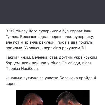
Лонгріди
Відео з Youtube
Статті
В 1/2 фіналу його суперником був хорват Іван
Інтерв'ю
Думки
Гуклек. Беленюк віддав перше очко супернику,
але потім зрівняв рахунок і провів два поспіль
Архів
Вакансії
прийоми. Українець переміг з рахунком 7:1.
Контакти
Таким чином, Беленюк став другим українським
борцем, який вийшов у фінал Олімпіади, після
Послуги
Парвіза Насібова.
Фінальна сутичка за участю Беленюка пройде 4
серпня.