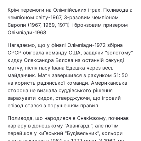
Крім перемоги на Олімпійських іграх, Поливода є
чемпіоном світу-1967, 3-разовим чемпіоном
Європи (1967, 1969, 1971) і бронзовим призером
Олімпіади-1968.
Нагадаємо, що у фіналі Олімпіади-1972 збірна
СРСР обіграла команду США, завдяки "золотому"
кидку Олександра Бєлова на останній секунді
матчу, після пасу Івана Едешка через весь
майданчик. Матч завершився з рахунком 51: 50
на користь радянської команди. Американська
сторона не визнала суддівського рішення
зарахувати кидок, стверджуючи, що ігровий
епізод стався з порушенням правил.
Поливода, що народився в Єнакієвому, починав
кар'єру в донецькому "Авангарді", але потім
перейшов у київський "Будівельник", кольори
якого захищав з 1964 по 1972 роки. У 1967-му