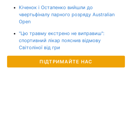
Кіченок і Остапенко вийшли до
чвертьфіналу парного розряду Australian
Open
"Цю травму екстрено не виправиш":
спортивний лікар пояснив відмову
Світоліної від гри
ПІДТРИМАЙТЕ НАС