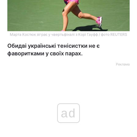
Марта Костюк зіграє у чвертьфіналі з Корі Гауфф / фото REUTERS
Обидві українські тенісистки не є
фаворитками у своїх парах.
Реклама
ad