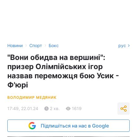
›
›
Новини
Спорт
Бокс
рус
"Вони обидва на вершині":
призер Олімпійських ігор
назвав переможця бою Усик -
Ф'юрі
ВОЛОДИМИР МЕДЯНИК
17:49, 22.01.24
2 хв.
1619
Підпишіться на нас в Google