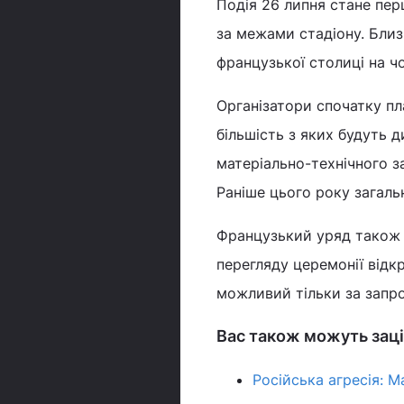
Подія 26 липня стане пе
за межами стадіону. Бли
французької столиці на ч
Організатори спочатку пл
більшість з яких будуть д
матеріально-технічного з
Раніше цього року загаль
Французький уряд також
перегляду церемонії відк
можливий тільки за запр
Вас також можуть заці
Російська агресія: 