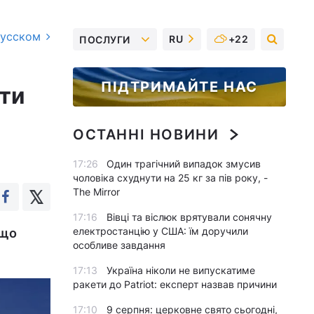
русском
RU
+22
ПОСЛУГИ
я
ПІДТРИМАЙТЕ НАС
ути
ОСТАННІ НОВИНИ
17:26
Один трагічний випадок змусив
чоловіка схуднути на 25 кг за пів року, -
The Mirror
17:16
Вівці та віслюк врятували сонячну
електростанцію у США: їм доручили
 що
особливе завдання
17:13
Україна ніколи не випускатиме
ракети до Patriot: експерт назвав причини
17:10
9 серпня: церковне свято сьогодні,