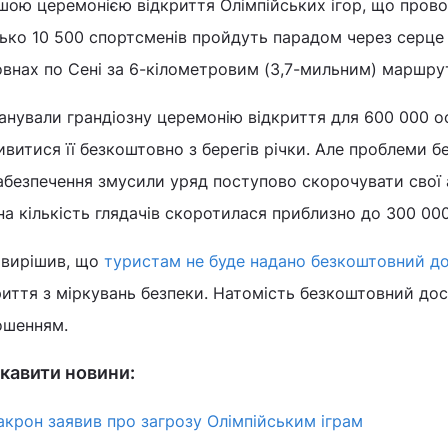
ршою церемонією відкриття Олімпійських ігор, що пров
зько 10 500 спортсменів пройдуть парадом через серце
овнах по Сені за 6-кілометровим (3,7-мильним) маршру
анували грандіозну церемонію відкриття для 600 000 ос
ивитися її безкоштовно з берегів річки. Але проблеми б
абезпечення змусили уряд поступово скорочувати свої а
на кількість глядачів скоротилася приблизно до 300 000
 вирішив, що
туристам не буде надано безкоштовний д
риття з міркувань безпеки. Натомість безкоштовний дос
ошенням.
кавити новини:
Макрон заявив про загрозу Олімпійським іграм