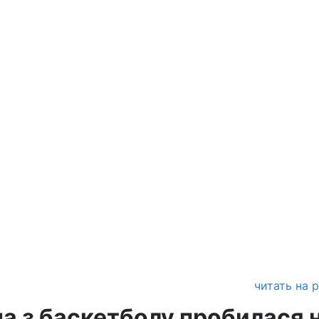
читать на 
на з баскетболу пробилася 