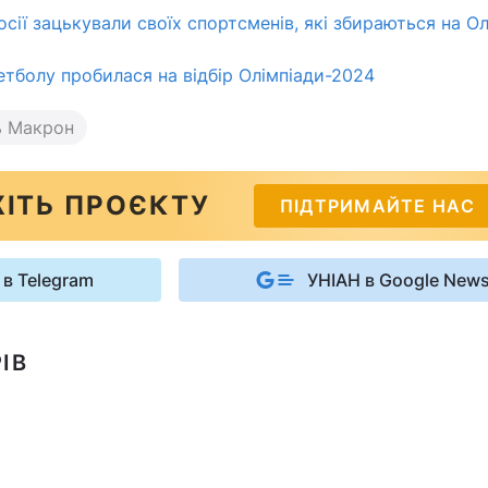
осії зацькували своїх спортсменів, які збираються на О
етболу пробилася на відбір Олімпіади-2024
ь Макрон
ІТЬ ПРОЄКТУ
ПІДТРИМАЙТЕ НАС
 в Telegram
УНІАН в Google New
ІВ