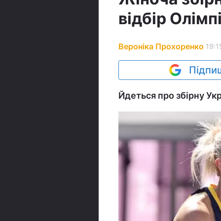
відбір Олім
Вероніка Прохоренко
19:1
Підпиш
Йдеться про збірну Укр