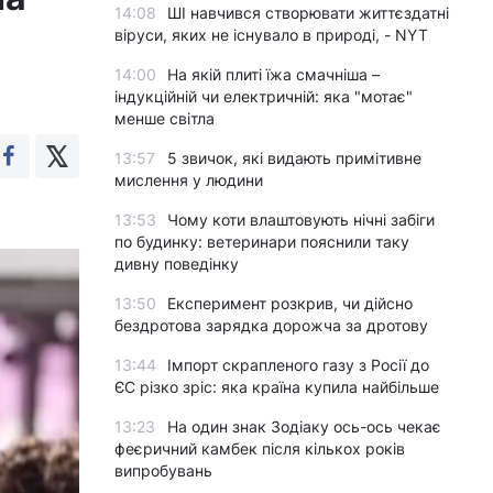
14:08
ШІ навчився створювати життєздатні
віруси, яких не існувало в природі, - NYT
14:00
На якій плиті їжа смачніша –
індукційній чи електричній: яка "мотає"
менше світла
13:57
5 звичок, які видають примітивне
мислення у людини
13:53
Чому коти влаштовують нічні забіги
по будинку: ветеринари пояснили таку
дивну поведінку
13:50
Експеримент розкрив, чи дійсно
бездротова зарядка дорожча за дротову
13:44
Імпорт скрапленого газу з Росії до
ЄС різко зріс: яка країна купила найбільше
13:23
На один знак Зодіаку ось-ось чекає
феєричний камбек після кількох років
випробувань