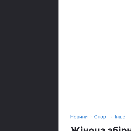
›
›
Новини
Спорт
Інше
Жіноча збір