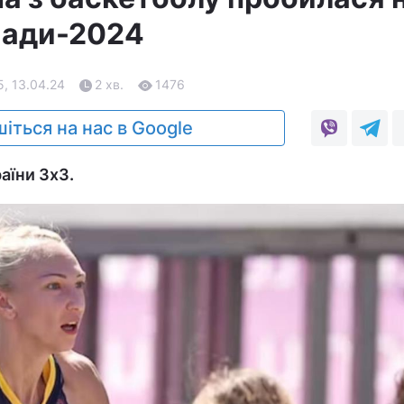
піади-2024
5, 13.04.24
2 хв.
1476
іться на нас в Google
аїни 3х3.