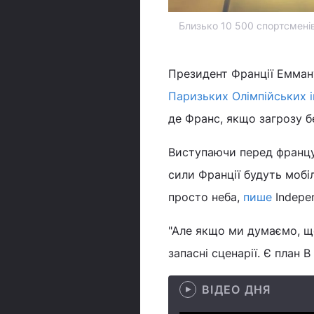
Близько 10 500 спортсменів
Президент Франції Емман
Паризьких Олімпійських і
де Франс, якщо загрозу 
Виступаючи перед францу
сили Франції будуть мобі
просто неба,
пише
Indepe
"Але якщо ми думаємо, що
запасні сценарії. Є план B
ВІДЕО ДНЯ