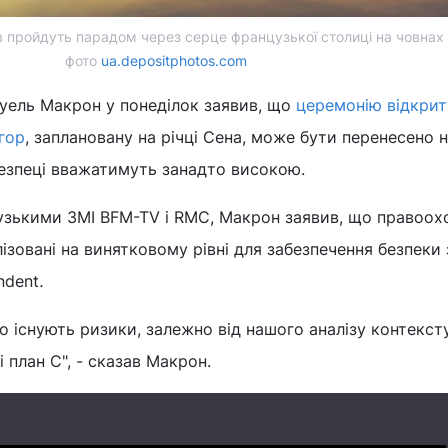
 пройдуть парадом через серце французької столиці на човнах п
фото
ua.depositphotos.com
уель Макрон у понеділок заявив, що
церемонію відкрит
гор
, заплановану на річці Сена, може бути перенесено 
безпеці вважатимуть занадто високою.
зькими ЗМІ BFM-TV і RMC, Макрон заявив, що правоох
лізовані на винятковому рівні для забезпечення безпеки
ndent
.
 існують ризики, залежно від нашого аналізу контексту
 і план С", - сказав Макрон.