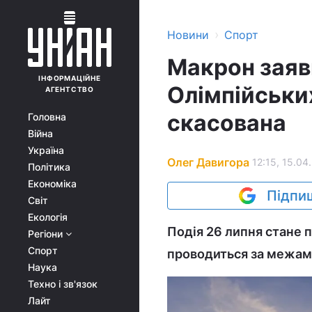
›
Новини
Спорт
Макрон заяв
ІНФОРМАЦІЙНЕ
Олімпійських
АГЕНТСТВО
скасована
Головна
Війна
Україна
Олег Давигора
12:15, 15.04
Політика
Економіка
Підпиш
Світ
Екологія
Подія 26 липня стане 
Регіони
Спорт
проводиться за межами
Наука
Техно і зв'язок
Лайт