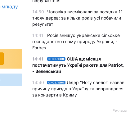
відбувається
лімпіаду
14:50
Чоловіка висміювали за посадку 11
тисяч дерев: за кілька років усі побачили
результат
14:41
Росія знищує українське сільське
господарство і саму природу України, -
Forbes
14:41
США щомісяця
ОНОВЛЕНО
постачатимуть Україні ракети для Patriot,
- Зеленський
s
14:40
Лідер "Ногу свело!" назвав
ОНОВЛЕНО
причину приїзду в Україну та виправдався
за концерти в Криму
Реклама