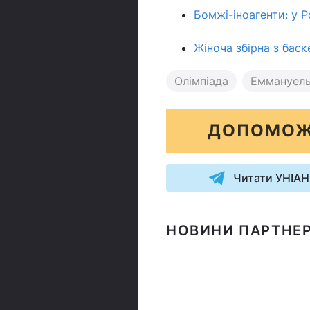
Бомжі-іноагенти: у Р
Жіноча збірна з баск
Олімпіада
Еммануел
ДОПОМОЖ
Читати УНІАН
НОВИНИ ПАРТНЕР