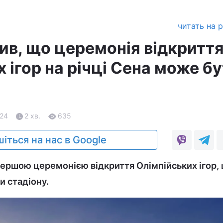
читать на 
ив, що церемонія відкритт
 ігор на річці Сена може б
.24
2 хв.
635
іться на нас в Google
першою церемонією відкриття Олімпійських ігор,
 стадіону.