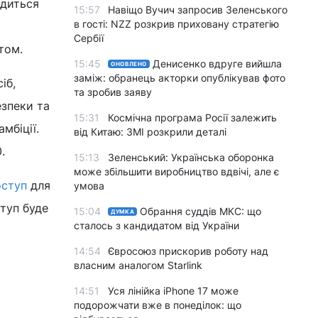
одиться
15:57
Навіщо Вучич запросив Зеленського
в гості: NZZ розкрив приховану стратегію
Сербії
том.
15:45
Денисенко вдруге вийшла
ОНОВЛЕНО
заміж: обранець акторки опублікував фото
іб,
та зробив заяву
езпеки та
15:31
Космічна програма Росії залежить
мбіції.
від Китаю: ЗМІ розкрили деталі
.
15:13
Зеленський: Українська оборонка
може збільшити виробництво вдвічі, але є
оступ
для
умова
туп буде
15:04
Обрання суддів МКС: що
ДУМКА
сталось з кандидатом від України
14:54
Євросоюз прискорив роботу над
власним аналогом Starlink
14:51
Уся лінійка iPhone 17 може
подорожчати вже в понеділок: що