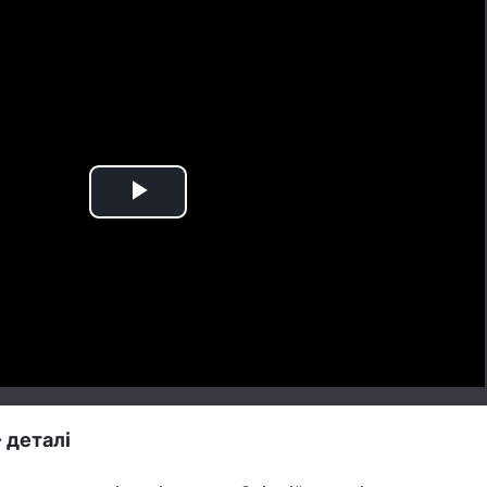
Play
Video
- деталі