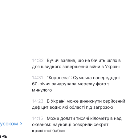
14:32
Вучич заявив, що не бачить шляхів
для швидкого завершення війни в Україні
14:31
"Королева": Сумська напередодні
60-річчя зачарувала мережу фото з
минулого
14:23
В Україні може виникнути серйозний
дефіцит води: які області під загрозою
14:15
Може долати тисячі кілометрів над
русском
океаном: науковці розкрили секрет
крихітної бабки
на