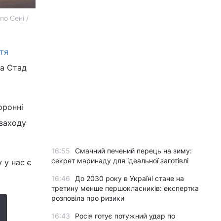
о Сені /
тя
на Стад
оронні
 заходу
16:55
Смачний печений перець на зиму:
секрет маринаду для ідеальної заготівлі
 у нас є
16:46
До 2030 року в Україні стане на
третину менше першокласників: експертка
розповіла про ризики
16:43
Росія готує потужний удар по