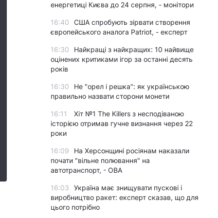
енергетиці Києва до 24 серпня, - монітори
16:40
США спробують зірвати створення
європейського аналога Patriot, - експерт
16:30
Найкращі з найкращих: 10 найвище
оцінених критиками ігор за останні десять
років
16:30
Не "орел і решка": як українською
правильно назвати сторони монети
16:11
Хіт №1 The Killers з несподіваною
історією отримав гучне визнання через 22
роки
16:09
На Херсонщині росіянам наказали
почати "вільне полювання" на
автотранспорт, - ОВА
16:03
Україна має знищувати пускові і
виробництво ракет: експерт сказав, що для
цього потрібно