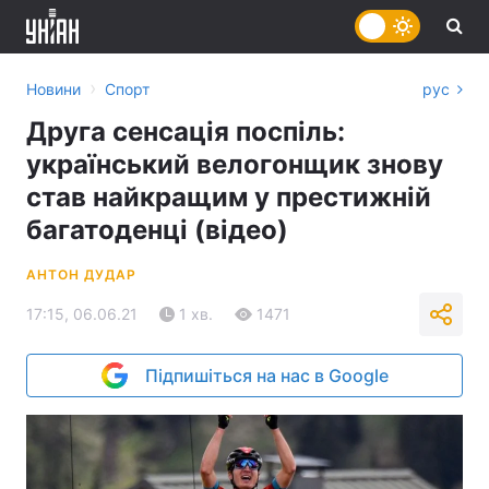
›
Новини
Спорт
рус
Друга сенсація поспіль:
український велогонщик знову
став найкращим у престижній
багатоденці (відео)
АНТОН ДУДАР
17:15, 06.06.21
1 хв.
1471
Підпишіться на нас в Google