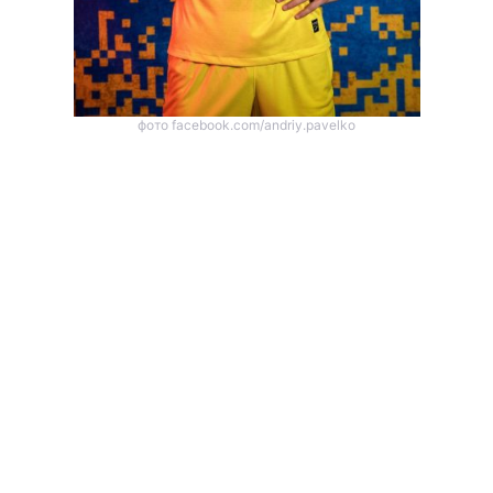
фото facebook.com/andriy.pavelko