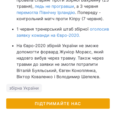
травня),
ледь не програвши
, а 3 червня
перемогла Північну Ірландію
. Попереду -
контрольний матч проти Кіпру (7 червня).
1 червня тренерський штаб збірної
оголосив
заявку команди на Євро-2020.
На Євро-2020 збірній України не зможе
допомогти форвард Жуніор Мораєс, який
надовго вибув через травму
.
Також через
травми до заявки не змогли потрапити
Віталій Буяльський, Євген Коноплянка,
Віктор Коваленко і Володимир Шепелєв.
збірна України
ПІДТРИМАЙТЕ НАС