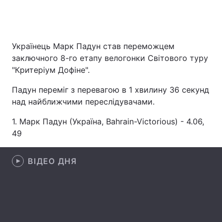
Головна
Війна
Українець Марк Падун став переможцем
заключного 8-го етапу велогонки Світового туру
Україна
Політика
"Критеріум Дофіне".
Економіка
Світ
Падун переміг з перевагою в 1 хвилину 36 секунд
над найближчими переслідувачами.
Спорт
Наука
1. Марк Падун (Україна, Bahrain-Victorious) - 4.06,
Техно і зв'язок
Лайт
49
Зброя
Інциденти
ВІДЕО ДНЯ
Здоров'я
Туризм
Цікавинки
Погода
Екологія
Регіони