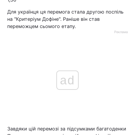
Тема оформлення
Для українця ця перемога стала другою поспіль
на "Критеріум Дофіне". Раніше він став
переможцем сьомого етапу.
Реклама
ad
Завдяки цій перемозі за підсумками багатоденки