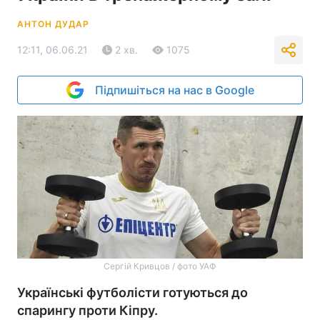
АНТОН ДУДАР
12:11, 06.06.21
2 хв.
1075
Підпишіться на нас в Google
Сергій Кривцов / фото УАФ
Українські футболісти готуються до
спарингу проти Кіпру.