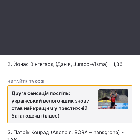
Лонгріди
Відео з Youtube
Статті
Інтерв'ю
Думки
Архів
Вакансії
2. Йонас Вінгегард (Данія, Jumbo-Visma) - 1,36
Контакти
ЧИТАЙТЕ ТАКОЖ
Послуги
Друга сенсація поспіль:
український велогонщик знову
став найкращим у престижній
багатоденці (відео)
3. Патрік Конрад (Австрія, BORA – hansgrohe) -
1,36