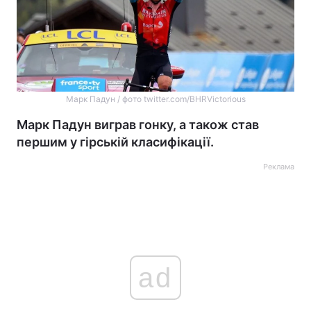
Марк Падун / фото twitter.com/BHRVictorious
Марк Падун виграв гонку, а також став
першим у гірській класифікації.
Реклама
ad