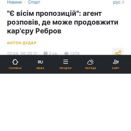
›
Новини
Спорт
рус
"Є вісім пропозицій": агент
розповів, де може продовжити
кар'єру Ребров
АНТОН ДУДАР
10:44, 06.06.21
2 хв.
1379
RU
МОВА
ГОЛОВНА
РОЗДІЛИ
ПОГОДА
ЛАЙТ
Підпишіться на нас в Google