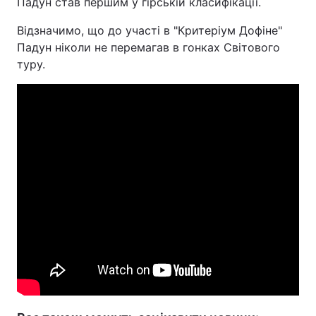
Падун став першим у гірській класифікації.
Відзначимо, що до участі в "Критеріум Дофіне"
Падун ніколи не перемагав в гонках Світового
туру.