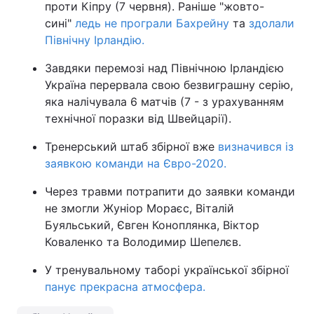
проти Кіпру (7 червня). Раніше "жовто-
сині"
ледь не програли Бахрейну
та
здолали
Північну Ірландію.
Завдяки перемозі над Північною Ірландією
Україна перервала свою безвиграшну серію,
яка налічувала 6 матчів (7 - з урахуванням
технічної поразки від Швейцарії).
Тренерський штаб збірної вже
визначився із
заявкою команди на Євро-2020.
Через травми потрапити до заявки команди
не змогли Жуніор Мораєс, Віталій
Буяльський, Євген Коноплянка, Віктор
Коваленко та Володимир Шепелєв.
У тренувальному таборі української збірної
панує прекрасна атмосфера.