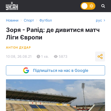
›
›
Новини
Спорт
Футбол
рус
Зоря - Рапід: де дивитися матч
Ліги Європи
АНТОН ДУДАР
10:08, 26.08.21
1 хв.
5873
Підпишіться на нас в Google