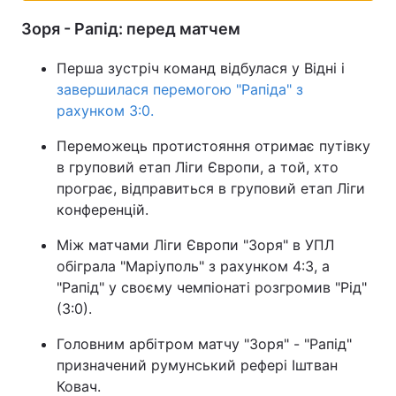
Зоря - Рапід: перед матчем
Тема оформлення
Перша зустріч команд відбулася у Відні і
завершилася перемогою "Рапіда" з
рахунком 3:0.
Переможець протистояння отримає путівку
в груповий етап Ліги Європи, а той, хто
програє, відправиться в груповий етап Ліги
конференцій.
Між матчами Ліги Європи "Зоря" в УПЛ
обіграла "Маріуполь" з рахунком 4:3, а
"Рапід" у своєму чемпіонаті розгромив "Рід"
(3:0).
Головним арбітром матчу "Зоря" - "Рапід"
призначений румунський рефері Іштван
Ковач.