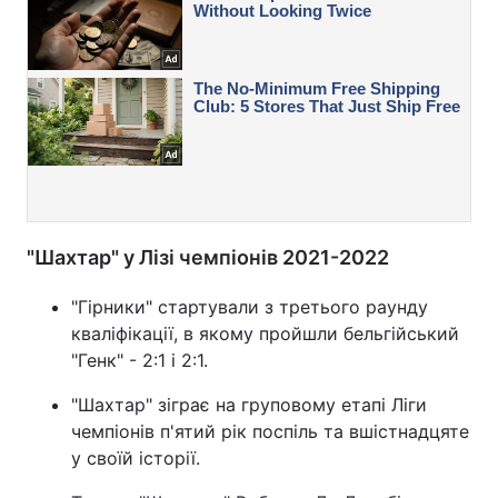
"Шахтар" у Лізі чемпіонів 2021-2022
"Гірники" стартували з третього раунду
кваліфікації, в якому пройшли бельгійський
"Генк" - 2:1 і 2:1.
"Шахтар" зіграє на груповому етапі Ліги
чемпіонів п'ятий рік поспіль та вшістнадцяте
у своїй історії.