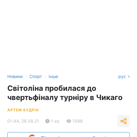
›
›
Новини
Спорт
Інше
рус
Світоліна пробилася до
чвертьфіналу турніру в Чикаго
АРТЕМ БУДРІН
01:44, 26.08.21
1 хв.
1098