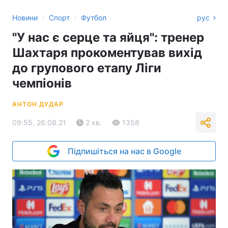
›
›
Новини
Спорт
Футбол
рус
"У нас є серце та яйця": тренер
Шахтаря прокоментував вихід
до групового етапу Ліги
чемпіонів
АНТОН ДУДАР
09:55, 26.08.21
2 хв.
1358
Підпишіться на нас в Google