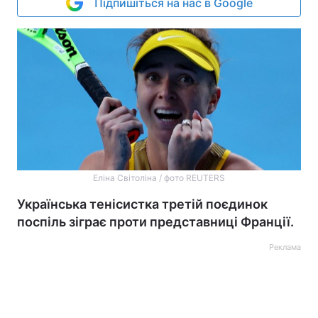
Підпишіться на нас в Google
Еліна Світоліна / фото REUTERS
Українська тенісистка третій поєдинок
поспіль зіграє проти представниці Франції.
Реклама