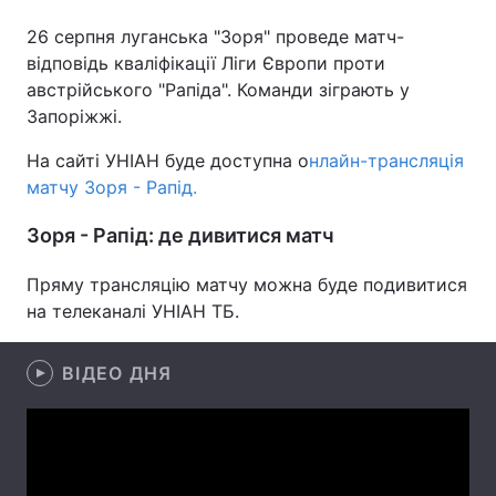
26 серпня луганська "Зоря" проведе матч-
відповідь кваліфікації Ліги Європи проти
австрійського "Рапіда". Команди зіграють у
Головна
Війна
Запоріжжі.
Україна
Політика
На сайті УНІАН буде доступна о
нлайн-трансляція
матчу Зоря - Рапід.
Економіка
Світ
Зоря - Рапід: де дивитися матч
Спорт
Наука
Пряму трансляцію матчу можна буде подивитися
Техно і зв'язок
Лайт
на телеканалі УНІАН ТБ.
Зброя
Інциденти
ВІДЕО ДНЯ
Здоров'я
Туризм
Цікавинки
Погода
Екологія
Регіони