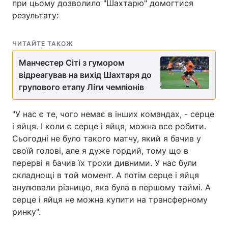
при цьому дозволило "Шахтарю" домогтися
результату:
ЧИТАЙТЕ ТАКОЖ
Манчестер Сіті з гумором
відреагував на вихід Шахтаря до
групового етапу Ліги чемпіонів
"У нас є те, чого немає в інших командах, - серце
і яйця. І коли є серце і яйця, можна все робити.
Сьогодні не було такого матчу, який я бачив у
своїй голові, але я дуже гордий, тому що в
перерві я бачив їх трохи дивними. У нас були
складнощі в той момент. А потім серце і яйця
анулювали різницю, яка була в першому таймі. А
серце і яйця не можна купити на трансферному
ринку".