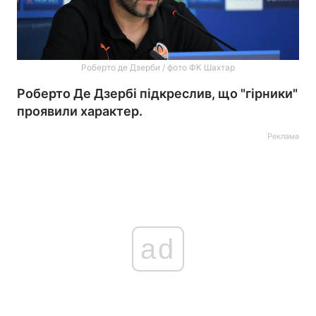
Роберто де Дзерби / фото ФК Шахтар
Роберто Де Дзербі підкреслив, що "гірники"
проявили характер.
Реклама
ad