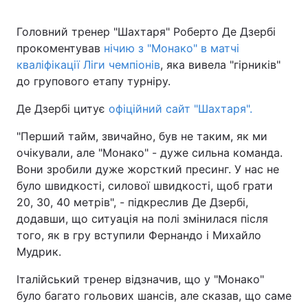
Головний тренер "Шахтаря" Роберто Де Дзербі
прокоментував
нічию з "Монако" в матчі
кваліфікації Ліги чемпіонів
, яка вивела "гірників"
до групового етапу турніру.
Де Дзербі цитує
офіційний сайт "Шахтаря".
"Перший тайм, звичайно, був не таким, як ми
очікували, але "Монако" - дуже сильна команда.
Вони зробили дуже жорсткий пресинг. У нас не
було швидкості, силової швидкості, щоб грати
20, 30, 40 метрів", - підкреслив Де Дзербі,
додавши, що ситуація на полі змінилася після
того, як в гру вступили Фернандо і Михайло
Мудрик.
Італійський тренер відзначив, що у "Монако"
було багато гольових шансів, але сказав, що саме