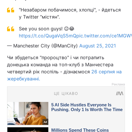
"Незабаром побачимося, хлопці", - йдеться
у Twitter "містян".
See you soon guys! 😉😂
https://t.co/QugaVqS5mQ
pic.twitter.com/ce1MGW
— Manchester City (@ManCity)
August 25, 2021
Чи збудеться "пророцтво" і чи потрапить
донецька команда на топ-клуб з Манчестера
четвертий рік поспіль - дізнаємося
26 серпня на
жеребкуванні.
Реклама