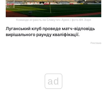
Команди зіграють на Славутич-Арені / фото ФК Зоря
Луганський клуб проведе матч-відповідь
вирішального раунду кваліфікації.
Реклама
ad