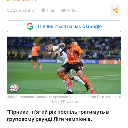
02:21, 26.08.21
1 хв.
4782
Підпишіться на нас в Google
Шахтар зупинив Монако та пройшов в груповий етап Ліги чемпіонів
/ фото ФК Шахтар
"Гірники" п'ятий рік поспіль гратимуть в
груповому раунді Ліги чемпіонів.