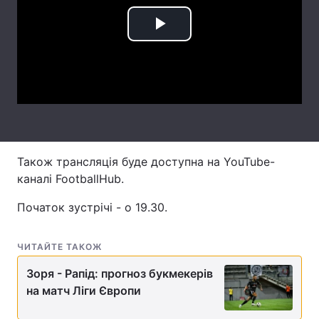
Лонгріди
Play
Video
Відео з Youtube
Статті
Інтерв'ю
Думки
Архів
Вакансії
Також трансляція буде доступна на YouTube-
Контакти
каналі FootballHub.
Послуги
Початок зустрічі - о 19.30.
ЧИТАЙТЕ ТАКОЖ
Зоря - Рапід: прогноз букмекерів
на матч Ліги Європи