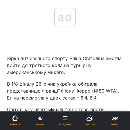
ad
Зірка вітчизняного спорту Еліна Світоліна змогла
вийти до третього кола на турнірі в
американському Чикаго.
В 1/8 фіналу 26-річна українка обіграла
представницю Франції Фіону Ферро (№80 WTA).
Еліна перемогла у двох сетах - 6:4, 6:4.
Світоліна у чвертьфіналі теж зіграє проти
француженки. Крістіна Младеновіч (№57 WTA)
RU
спробує завадити Еліні вийти до півфіналу.
МОВА
ГОЛОВНА
РОЗДІЛИ
ПОГОДА
ЛАЙТ