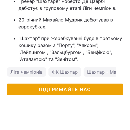
Тренер "Шахтаря" Роберто Де Дзербі
дебютує в груповому етапі Ліги чемпіонів.
20-річний Михайло Мудрик дебютував в
єврокубках.
"Шахтар" при жеребкуванні буде в третьому
кошику разом з "Порту", "Аяксом",
"Лейпцигом", "Зальцбургом", "Бенфікою",
"Аталантою" та "Зенітом".
Ліга чемпіонів
ФК Шахтар
Шахтар - Манчесте
ПІДТРИМАЙТЕ НАС