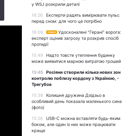
у WSJ розкрили деталі
16:26
Експерти радять вимірювати пульс
перед сном: для чого це потрібно
16:09
Удосконалені "Герані" ворога:
УНІАН
експерт оцінив загрозу та розкрив спосіб
протидії
15:49
Надто товсте утеплення будинку
може виявитися марною витратою грошей
15:45
Росіяни створили кілька нових зон
контролю поблизу кордону з Україною, -
Трегубов
15:38
Колишня дружина Дзідзьо в
особливий день показала маленького сина
(фото)
15:28
USB-C можна вставляти будь-яким
боком, але один із них може працювати
краще