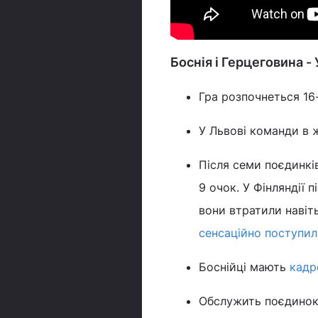
Боснія і Герцеговина -
Гра розпочнеться 16-
У Львові команди в 
Після семи поєдинків
9 очок. У Фінляндії пі
вони втратили навіть
сенсаційно поступил
Боснійці мають
кадр
Обслужить поєдино