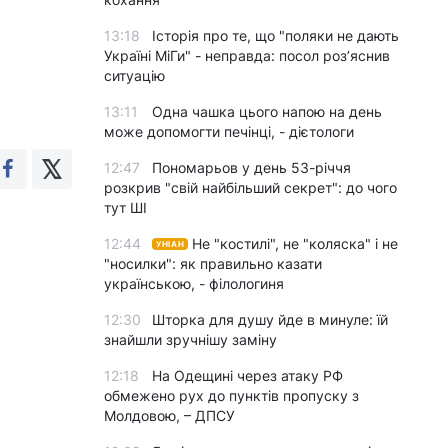
13:18
Історія про те, що "поляки не дають
Україні МіГи" - неправда: посол роз’яснив
ситуацію
13:11
Одна чашка цього напою на день
може допомогти печінці, - дієтологи
12:47
Пономарьов у день 53-річчя
розкрив "свій найбільший секрет": до чого
тут ШІ
12:44
Не "костилі", не "коляска" і не
УНІАН
"носилки": як правильно казати
українською, - філологиня
12:30
Шторка для душу йде в минуле: їй
знайшли зручнішу заміну
12:18
На Одещині через атаку РФ
обмежено рух до пунктів пропуску з
Молдовою, – ДПСУ