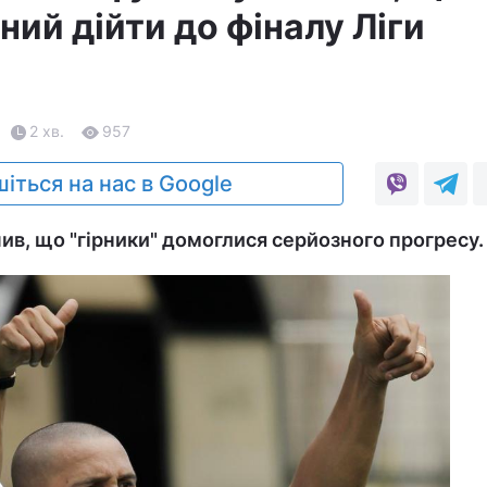
ий дійти до фіналу Ліги
2 хв.
957
іться на нас в Google
ив, що "гірники" домоглися серйозного прогресу.