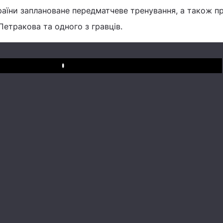
країни заплановане передматчеве тренування, а також п
етракова та одного з гравців.
Play