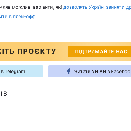
мляв можливі варіанти, які
дозволять Україні зайняти д
ийти в плей-офф.
ІТЬ ПРОЄКТУ
ПІДТРИМАЙТЕ НАС
 в Telegram
Читати УНІАН в Faceboo
ІВ