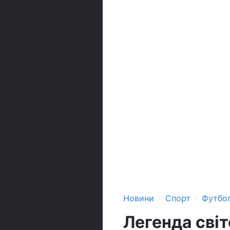
›
›
Новини
Спорт
Футбо
Легенда сві