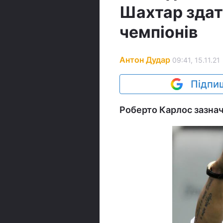
Шахтар здатн
чемпіонів
Антон Дудар
09:41, 15.11.21
Підпиш
Роберто Карлос зазнач