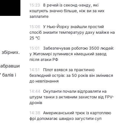
15:23
8 речей із секонд-хенду, які
коштують значно більше, ніж ви за них
заплатите
15:06
У Нью-Йорку знайшли простий
спосіб знизити температуру даху майже на
25 °C
15:01
Забезпечував роботою 3500 людей:
 збірних.
у Житомирі зупинився німецький завод
після атаки РФ
 набравши
14:51
Пілот взявся за практично
 балів і
безлюдний острів: за 50 років він змінився
до невпізнання
14:44
Окупанти почали відправляти на
штурм танки з активним захистом від FPV-
дронів
14:38
Американський трюк із картоплею
фрі допомагає швидко загустити суп