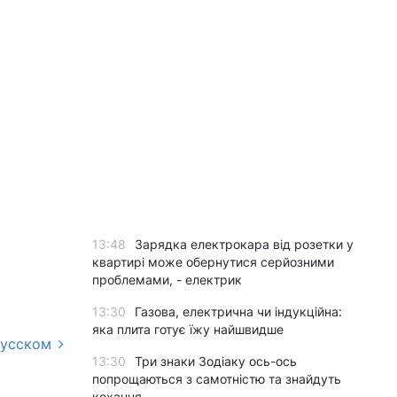
13:48
Зарядка електрокара від розетки у
квартирі може обернутися серйозними
проблемами, - електрик
13:30
Газова, електрична чи індукційна:
яка плита готує їжу найшвидше
русском
13:30
Три знаки Зодіаку ось-ось
попрощаються з самотністю та знайдуть
кохання