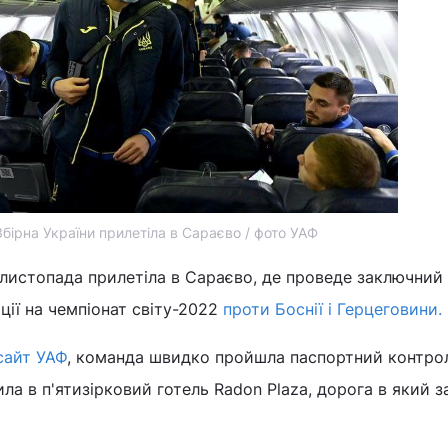
Збірна України прилетіла в Сараєво / фото УАФ
4 листопада прилетіла в Сараєво, де проведе заключний
ції на чемпіонат світу-2022
проти Боснії і Герцеговини.
сайт УАФ
, команда швидко пройшла паспортний контрол
а в п'ятизірковий готель Radon Plaza, дорога в який з