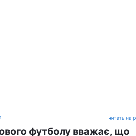
л
читать на 
тового футболу вважає, що