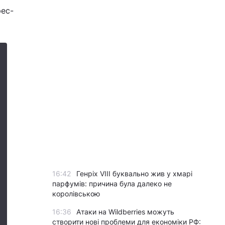
рес-
16:42
Генріх VIII буквально жив у хмарі
парфумів: причина була далеко не
королівською
16:36
Атаки на Wildberries можуть
створити нові проблеми для економіки РФ: