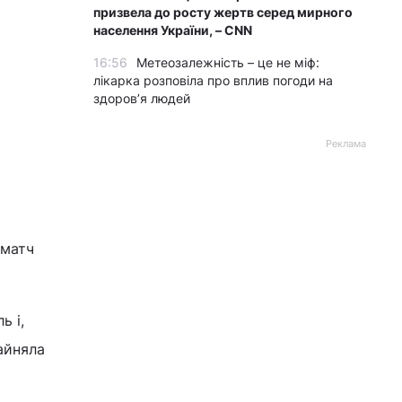
призвела до росту жертв серед мирного
населення України, – CNN
16:56
Метеозалежність – це не міф:
лікарка розповіла про вплив погоди на
здоров’я людей
Реклама
 матч
ь і,
айняла