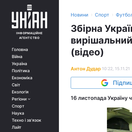
›
›
Новини
Спорт
Футбо
Збірна Украї
ІНФОРМАЦІЙНЕ
вирішальний
АГЕНТСТВО
(відео)
Головна
Війна
Україна
Антон Дудар
10:22, 15.11.21
Політика
Економіка
Підпиш
Світ
Екологія
16 листопада Україну ч
Регіони
Спорт
Наука
Техно і зв'язок
Лайт