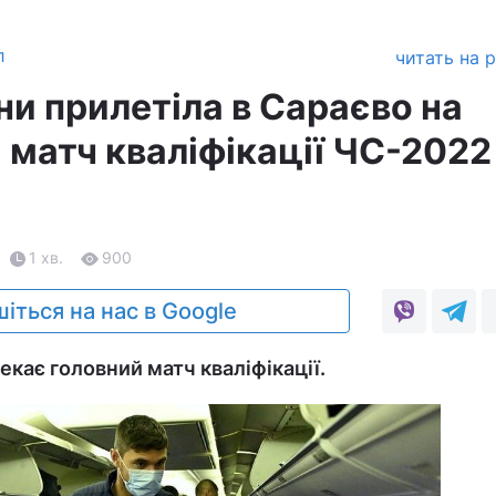
л
читать на 
ни прилетіла в Сараєво на
 матч кваліфікації ЧС-2022
1 хв.
900
іться на нас в Google
екає головний матч кваліфікації.