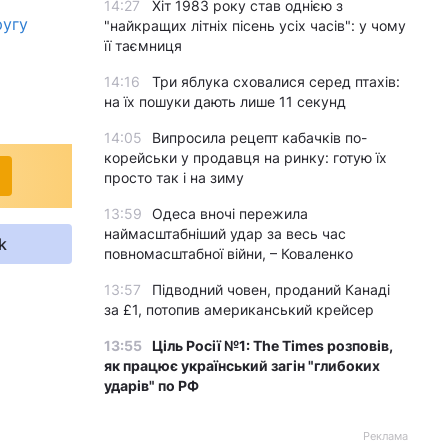
14:27
Хіт 1983 року став однією з
ругу
"найкращих літніх пісень усіх часів": у чому
її таємниця
14:16
Три яблука сховалися серед птахів:
на їх пошуки дають лише 11 секунд
14:05
Випросила рецепт кабачків по-
корейськи у продавця на ринку: готую їх
просто так і на зиму
13:59
Одеса вночі пережила
наймасштабніший удар за весь час
k
повномасштабної війни, – Коваленко
13:57
Підводний човен, проданий Канаді
за £1, потопив американський крейсер
13:55
Ціль Росії №1: The Times розповів,
як працює український загін "глибоких
ударів" по РФ
Реклама