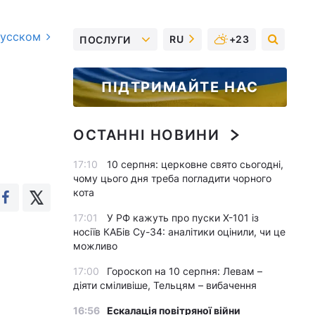
русском
RU
+23
ПОСЛУГИ
ПІДТРИМАЙТЕ НАС
ОСТАННІ НОВИНИ
17:10
10 серпня: церковне свято сьогодні,
чому цього дня треба погладити чорного
кота
17:01
У РФ кажуть про пуски Х-101 із
носіїв КАБів Су-34: аналітики оцінили, чи це
можливо
17:00
Гороскоп на 10 серпня: Левам –
діяти сміливіше, Тельцям – вибачення
16:56
Ескалація повітряної війни