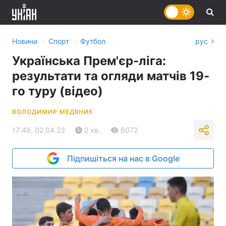
›
›
Новини
Спорт
Футбол
рус
Українська Прем'єр-ліга:
результати та огляди матчів 19-
го туру (відео)
ВОЛОДИМИР МЕДЯНИК
17:48, 02.04.23
2 хв.
6072
Підпишіться на нас в Google