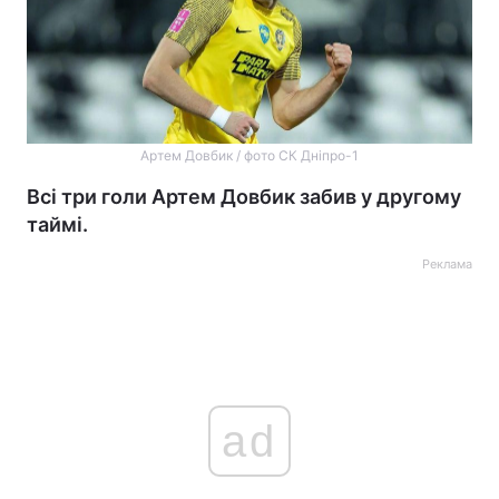
Артем Довбик / фото СК Дніпро-1
Всі три голи Артем Довбик забив у другому
таймі.
Реклама
ad