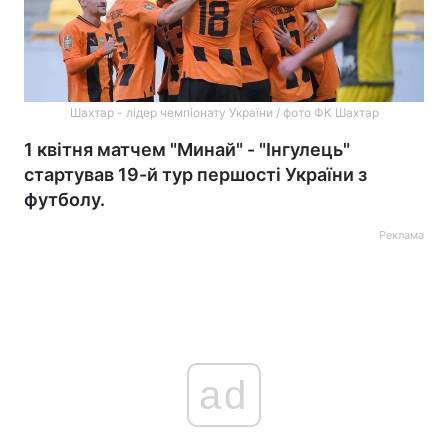
Шахтар - лідер чемпіонату України / фото ФК Шахтар
1 квітня матчем "Минай" - "Інгулець"
стартував 19-й тур першості України з
футболу.
Реклама
ad