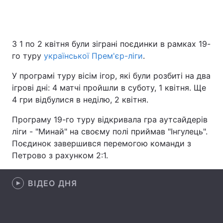
Головна
Війна
З 1 по 2 квітня були зіграні поєдинки в рамках 19-
го туру
української Прем'єр-ліги
.
Україна
Політика
У програмі туру вісім ігор, які були розбиті на два
Економіка
Світ
ігрові дні: 4 матчі пройшли в суботу, 1 квітня. Ще
4 гри відбулися в неділю, 2 квітня.
Спорт
Наука
Програму 19-го туру відкривала гра аутсайдерів
Техно і зв'язок
Лайт
ліги - "Минай" на своєму полі приймав "Інгулець".
Поєдинок завершився перемогою команди з
Зброя
Інциденти
Петрово з рахунком 2:1.
Здоров'я
Туризм
ВІДЕО ДНЯ
Цікавинки
Погода
Екологія
Регіони