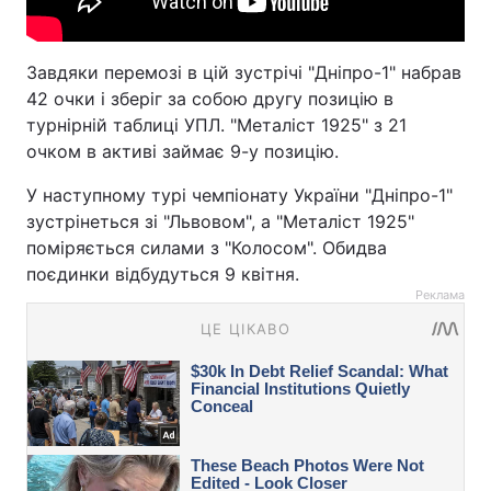
Завдяки перемозі в цій зустрічі "Дніпро-1" набрав
42 очки і зберіг за собою другу позицію в
турнірній таблиці УПЛ. "Металіст 1925" з 21
очком в активі займає 9-у позицію.
У наступному турі чемпіонату України "Дніпро-1"
зустрінеться зі "Львовом", а "Металіст 1925"
поміряється силами з "Колосом". Обидва
поєдинки відбудуться 9 квітня.
Реклама