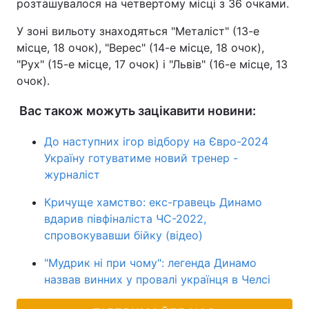
розташувалося на четвертому місці з 36 очками.
У зоні вильоту знаходяться "Металіст" (13-е
місце, 18 очок), "Верес" (14-е місце, 18 очок),
"Рух" (15-е місце, 17 очок) і "Львів" (16-е місце, 13
очок).
Вас також можуть зацікавити новини:
До наступних ігор відбору на Євро-2024
Україну готуватиме новий тренер -
журналіст
Кричуще хамство: екс-гравець Динамо
вдарив півфіналіста ЧС-2022,
спровокувавши бійку (відео)
"Мудрик ні при чому": легенда Динамо
назвав винних у провалі українця в Челсі