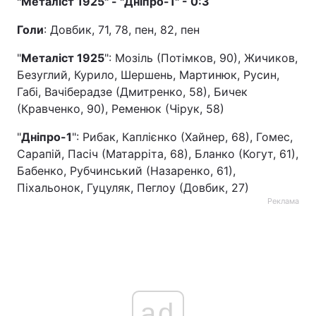
"Металіст 1925" - "Дніпро-1" - 0:3
Голи
: Довбик, 71, 78, пен, 82, пен
"
Металіст 1925
": Мозіль (Потімков, 90), Жичиков,
Безуглий, Курило, Шершень, Мартинюк, Русин,
Габі, Вачіберадзе (Дмитренко, 58), Бичек
(Кравченко, 90), Ременюк (Чірук, 58)
"
Дніпро-1
": Рибак, Каплієнко (Хайнер, 68), Гомес,
Сарапій, Пасіч (Матарріта, 68), Бланко (Когут, 61),
Бабенко, Рубчинський (Назаренко, 61),
Піхальонок, Гуцуляк, Пеглоу (Довбик, 27)
Реклама
ad