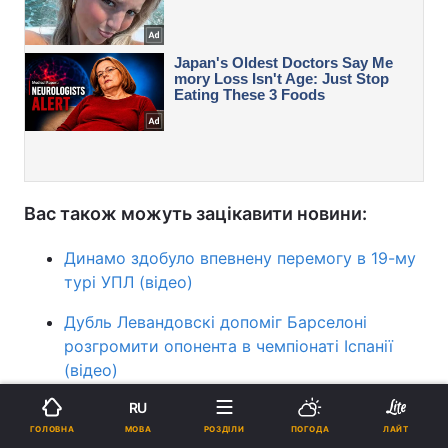
Вас також можуть зацікавити новини:
Динамо здобуло впевнену перемогу в 19-му
турі УПЛ (відео)
Дубль Левандовскі допоміг Барселоні
розгромити опонента в чемпіонаті Іспанії
(відео)
RU
Тренер Челсі знайшов "багато позитиву" в
МОВА
ГОЛОВНА
РОЗДІЛИ
ПОГОДА
ЛАЙТ
черговій поразці Мудрика і компанії в АПЛ