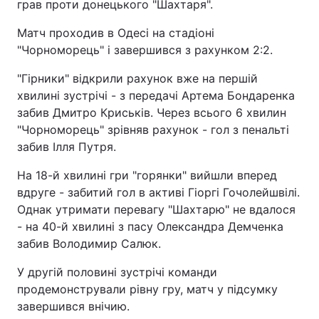
грав проти донецького "Шахтаря".
Матч проходив в Одесі на стадіоні
"Чорноморець" і завершився з рахунком 2:2.
"Гірники" відкрили рахунок вже на першій
хвилині зустрічі - з передачі Артема Бондаренка
забив Дмитро Криськів. Через всього 6 хвилин
"Чорноморець" зрівняв рахунок - гол з пенальті
забив Ілля Путря.
На 18-й хвилині гри "горянки" вийшли вперед
вдруге - забитий гол в активі Гіоргі Гочолейшвілі.
Однак утримати перевагу "Шахтарю" не вдалося
- на 40-й хвилині з пасу Олександра Демченка
забив Володимир Салюк.
У другій половині зустрічі команди
продемонстрували рівну гру, матч у підсумку
завершився внічию.