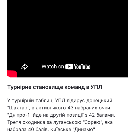
Турнірне становище команд в УПЛ
У турнірній таблиці УПЛ лідирує донецький
"Шахтар", в активі якого 43 набраних очки.
"Дніпро-1" йде на другій позиції з 42 балами.
Третя сходинка за луганською "Зорею", яка
набрала 40 балів. Київське "Динамо"