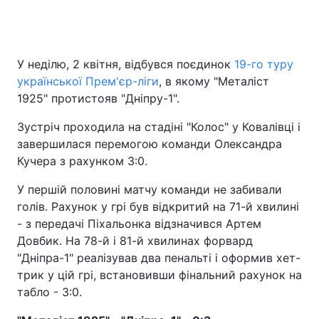
У неділю, 2 квітня, відбувся поєдинок
19-го туру
української Прем'єр-ліги
, в якому "Металіст
1925" протистояв "Дніпру-1".
Зустріч проходила на стадіні "Колос" у Ковалівці і
завершилася перемогою команди Олександра
Кучера з рахунком 3:0.
У першій половині матчу команди не забивали
голів. Рахунок у грі був відкритий на 71-й хвилині
- з передачі Піхальонка відзначився Артем
Довбик. На 78-й і 81-й хвилинах форвард
"Дніпра-1" реалізував два пенальті і оформив хет-
трик у цій грі, встановивши фінальний рахунок на
табло - 3:0.