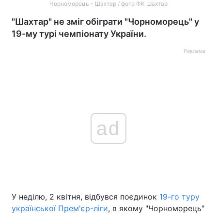
Чорноморець - Шахтар / фото ФК Шахтар
"Шахтар" не зміг обіграти "Чорноморець" у
19-му турі чемпіонату України.
Реклама
ad
У неділю, 2 квітня, відбувся поєдинок
19-го туру
української Прем'єр-ліги
, в якому "Чорноморець"