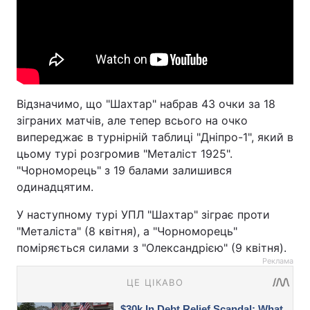
Відзначимо, що "Шахтар" набрав 43 очки за 18
зіграних матчів, але тепер всього на очко
випереджає в турнірній таблиці "Дніпро-1", який в
цьому турі розгромив "Металіст 1925".
"Чорноморець" з 19 балами залишився
одинадцятим.
У наступному турі УПЛ "Шахтар" зіграє проти
"Металіста" (8 квітня), а "Чорноморець"
поміряється силами з "Олександрією" (9 квітня).
Реклама