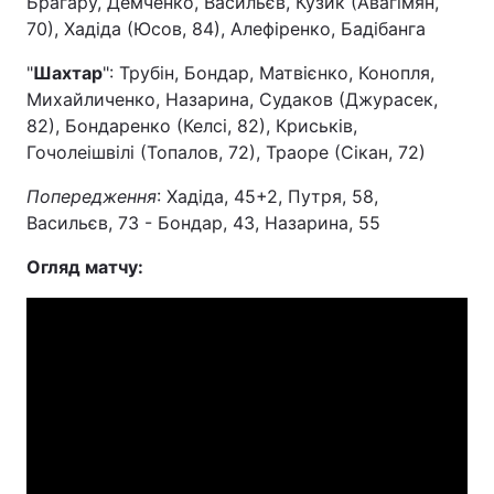
Брагару, Демченко, Васильєв, Кузик (Авагімян,
70), Хадіда (Юсов, 84), Алефіренко, Бадібанга
"
Шахтар
": Трубін, Бондар, Матвієнко, Конопля,
Михайличенко, Назарина, Судаков (Джурасек,
82), Бондаренко (Келсі, 82), Криськів,
Гочолеішвілі (Топалов, 72), Траоре (Сікан, 72)
Попередження
: Хадіда, 45+2, Путря, 58,
Васильєв, 73 - Бондар, 43, Назарина, 55
Огляд матчу: