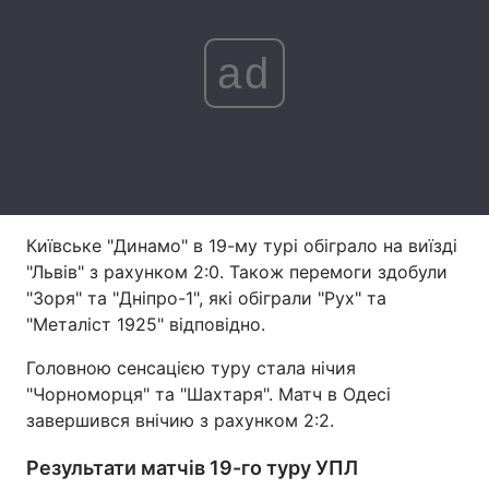
Лонгріди
ad
Відео з Youtube
Статті
Інтерв'ю
Думки
Архів
Вакансії
Київське "Динамо" в 19-му турі обіграло на виїзді
Контакти
"Львів" з рахунком 2:0. Також перемоги здобули
Послуги
"Зоря" та "Дніпро-1", які обіграли "Рух" та
"Металіст 1925" відповідно.
Головною сенсацією туру стала нічия
"Чорноморця" та "Шахтаря". Матч в Одесі
завершився внічию з рахунком 2:2.
Результати матчів 19-го туру УПЛ