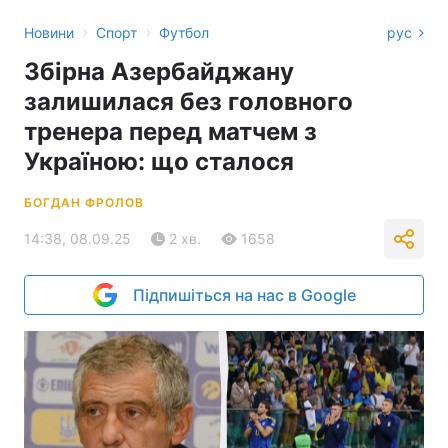
›
›
Новини
Спорт
Футбол
рус
Збірна Азербайджану
залишилася без головного
тренера перед матчем з
Україною: що сталося
БОГДАН ФРОЛОВ
14:38, 08.09.25
2 хв.
1658
Підпишіться на нас в Google