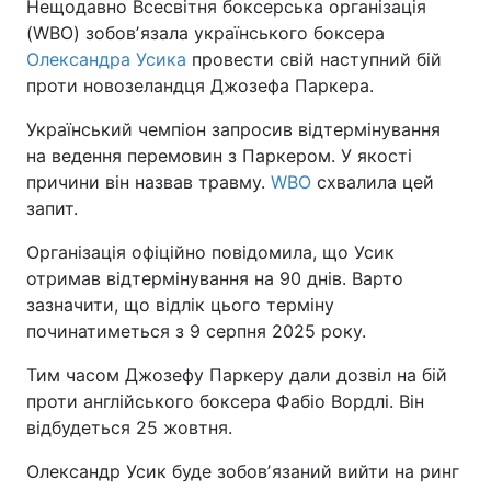
Нещодавно Всесвітня боксерська організація
(WBO) зобовʼязала українського боксера
Олександра Усика
провести свій наступний бій
проти новозеландця Джозефа Паркера.
Український чемпіон запросив відтермінування
на ведення перемовин з Паркером. У якості
причини він назвав травму.
WBO
схвалила цей
запит.
Організація офіційно повідомила, що Усик
отримав відтермінування на 90 днів. Варто
зазначити, що відлік цього терміну
починатиметься з 9 серпня 2025 року.
Тим часом Джозефу Паркеру дали дозвіл на бій
проти англійського боксера Фабіо Вордлі. Він
відбудеться 25 жовтня.
Олександр Усик буде зобовʼязаний вийти на ринг