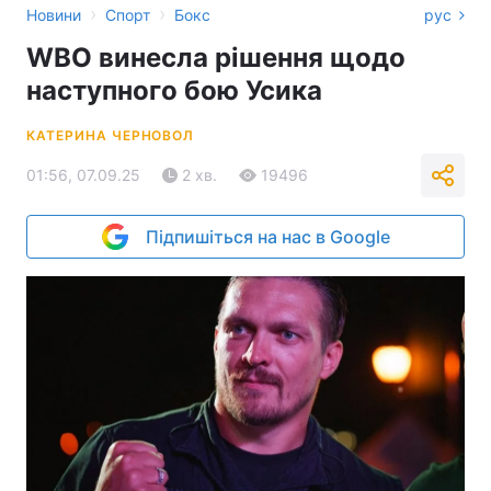
›
›
Новини
Спорт
Бокс
рус
WBO винесла рішення щодо
наступного бою Усика
КАТЕРИНА ЧЕРНОВОЛ
01:56, 07.09.25
2 хв.
19496
Підпишіться на нас в Google