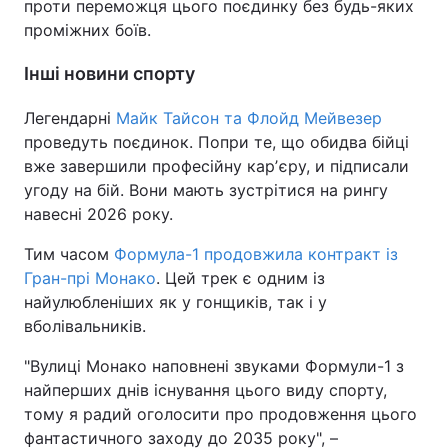
проти переможця цього поєдинку без будь-яких
проміжних боїв.
Інші новини спорту
Легендарні
Майк Тайсон та Флойд Мейвезер
проведуть поєдинок. Попри те, що обидва бійці
вже завершили професійну карʼєру, и підписали
угоду на бій. Вони мають зустрітися на рингу
навесні 2026 року.
Тим часом
Формула-1 продовжила контракт із
Гран-прі Монако
. Цей трек є одним із
найулюбленіших як у гонщиків, так і у
вболівальників.
"Вулиці Монако наповнені звуками Формули-1 з
найперших днів існування цього виду спорту,
тому я радий оголосити про продовження цього
фантастичного заходу до 2035 року", –