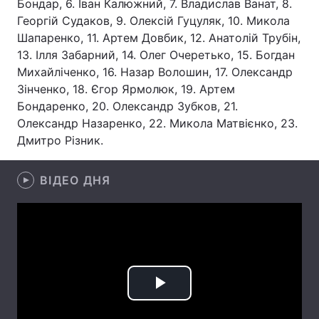
Бондар, 6. Іван Калюжний, 7. Владислав Ванат, 8.
Георгій Судаков, 9. Олексій Гуцуляк, 10. Микола
Лонгріди
Шапаренко, 11. Артем Довбик, 12. Анатолій Трубін,
13. Ілля Забарний, 14. Олег Очеретько, 15. Богдан
Відео з Youtube
Статті
Михайліченко, 16. Назар Волошин, 17. Олександр
Зінченко, 18. Єгор Ярмолюк, 19. Артем
Інтерв'ю
Думки
Бондаренко, 20. Олександр Зубков, 21.
Олександр Назаренко, 22. Микола Матвієнко, 23.
Архів
Вакансії
Дмитро Різник.
Контакти
ВІДЕО ДНЯ
Послуги
Play