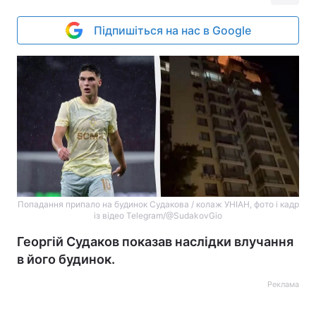
Підпишіться на нас в Google
Попадання припало на будинок Судакова / колаж УНІАН, фото і кадр
із відео Telegram/@SudakovGio
Георгій Судаков показав наслідки влучання
в його будинок.
Реклама