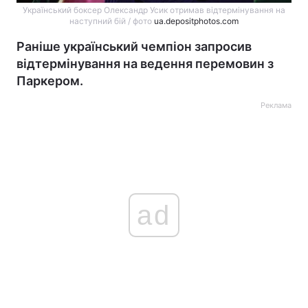
Український боксер Олександр Усик отримав відтермінування на
наступний бій / фото
ua.depositphotos.com
Раніше український чемпіон запросив
відтермінування на ведення перемовин з
Паркером.
Реклама
ad