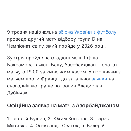
Головна
Війна
9 травня національна
збірна України з футболу
Україна
Політика
проведе другий матч відбору групи D на
Чемпіонат світу, який пройде у 2026 році.
Економіка
Світ
Зустріч пройде на стадіоні мені Тофіка
Спорт
Наука
Бахрамова в місті Баку, Азербайджан. Початок
матчу о 19:00 за київським часом. У порівнянні з
Техно і зв'язок
Лайт
матчем проти Франції, до загальної
заявки
на
сьогоднішню гру не потрапив Владислав
Зброя
Інциденти
Дубінчак.
Здоров'я
Туризм
Офіційна заявка на матч з Азербайджаном
Цікавинки
Погода
1. Георгій Бущан, 2. Юхим Конопля, 3. Тарас
Михавко, 4. Олександр Сваток, 5. Валерій
Екологія
Регіони