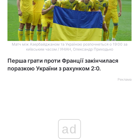
Матч між Азербайджаном та Україною розпочнеться о 19:00 за
київським часом / УНІАН, Олександр Приходько
Перша грати проти Франції закінчилася
поразкою України з рахунком 2:0.
Реклама
ad