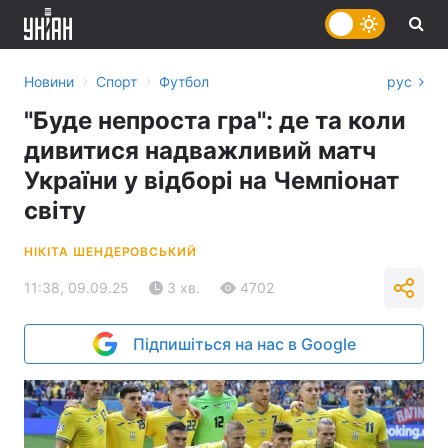
›
›
Новини
Спорт
Футбол
рус
"Буде непроста гра": де та коли
дивитися надважливий матч
України у відборі на Чемпіонат
світу
НІКІТА ШЕНДЕРОВСЬКИЙ
11:38, 09.09.25
3 хв.
4702
Підпишіться на нас в Google