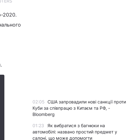
EUTERS
о-2020.
нального
.
02:05
США запровадили нові санкції проти
Куби за співпрацю з Китаєм та РФ, -
Bloomberg
01:23
Як вибратися з багнюки на
автомобілі: названо простий предмет у
салоні, що може допомогти