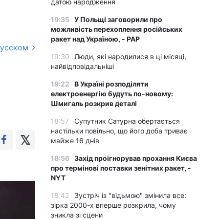
датою народження
19:35
У Польщі заговорили про
можливість перехоплення російських
ракет над Україною, - PAP
русском
19:30
Люди, які народилися в ці місяці,
найвідповідальніші
19:22
В Україні розподіляти
електроенергію будуть по-новому:
Шмигаль розкрив деталі
18:57
Супутник Сатурна обертається
настільки повільно, що його доба триває
майже 16 днів
18:56
Захід проігнорував прохання Києва
про термінові поставки зенітних ракет, -
NYT
18:42
Зустріч із "відьмою" змінила все:
зірка 2000-х вперше розкрила, чому
зникла зі сцени