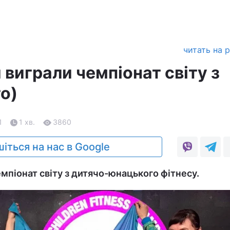
читать на 
 виграли чемпіонат світу з
о)
1
1 хв.
3860
іться на нас в Google
емпіонат світу з дитячо-юнацького фітнесу.