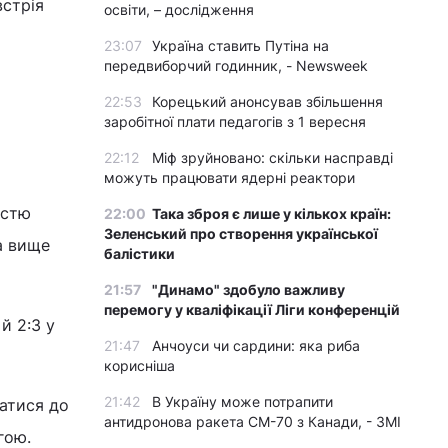
встрія
освіти, – дослідження
23:07
Україна ставить Путіна на
передвиборчий годинник, - Newsweek
22:53
Корецький анонсував збільшення
заробітної плати педагогів з 1 вересня
22:12
Міф зруйновано: скільки насправді
можуть працювати ядерні реактори
істю
22:00
Така зброя є лише у кількох країн:
Зеленський про створення української
а вище
балістики
21:57
"Динамо" здобуло важливу
перемогу у кваліфікації Ліги конференцій
й 2:3 у
21:47
Анчоуси чи сардини: яка риба
корисніша
21:42
В Україну може потрапити
ватися до
антидронова ракета CM-70 з Канади, - ЗМІ
гою.