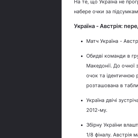
На те, що Україна не прог
набере очки за підсумками
Україна - Австрія: пер
Матч Україна - Австр
Обидві команди в гру
Македонії. До очної 
очок та ідентичною 
розташована в таблиц
Україна двічі зустріч
2012-му.
Збірну України влашт
1/8 фіналу. Австрія