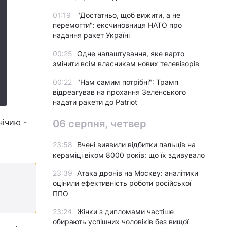
01:19
"Достатньо, щоб вижити, а не
перемогти": ексчиновниця НАТО про
надання ракет Україні
00:25
Одне налаштування, яке варто
змінити всім власникам нових телевізорів
00:22
"Нам самим потрібні": Трамп
відреагував на прохання Зеленського
надати ракети до Patriot
нічию -
06 серпня, четвер
23:58
Вчені виявили відбитки пальців на
кераміці віком 8000 років: що їх здивувало
23:39
Атака дронів на Москву: аналітики
оцінили ефективність роботи російської
ППО
23:24
Жінки з дипломами частіше
обирають успішних чоловіків без вищої