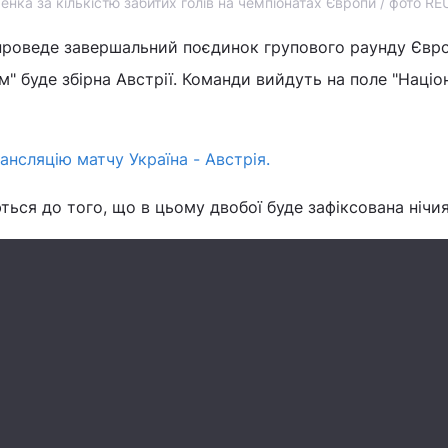
нка за кількістю забитих голів на чемпіонатах Європи / фото R
 проведе завершальний поєдинок групового раунду Євр
" буде збірна Австрії. Команди вийдуть на поле "Націо
ансляцію матчу Україна - Австрія.
ься до того, що в цьому двобої буде зафіксована нічия