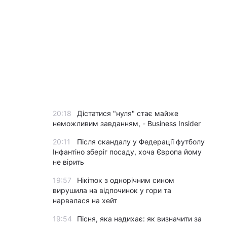
20:18
Дістатися "нуля" стає майже
неможливим завданням, - Business Insider
20:11
Після скандалу у Федерації футболу
Інфантіно зберіг посаду, хоча Європа йому
не вірить
19:57
Нікітюк з однорічним сином
вирушила на відпочинок у гори та
нарвалася на хейт
19:54
Пісня, яка надихає: як визначити за