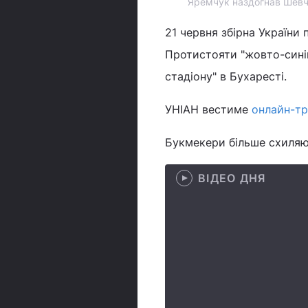
Яремчук наздогнав Шевче
21 червня збірна України
Протистояти "жовто-синім
стадіону" в Бухаресті.
УНІАН вестиме
онлайн-тр
Букмекери більше схиляют
ВІДЕО ДНЯ