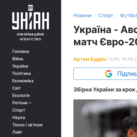
›
›
Новини
Спорт
Футбо
Україна - Ав
ІНФОРМАЦІЙНЕ
матч Євро-2
АГЕНТСТВО
Головна
Артем Будрін
Війна
13:04, 19.06.2
Україна
Підпиш
Політика
Економіка
Світ
Збірна України за крок
Екологія
Регіони
Спорт
Наука
Техно і зв'язок
Лайт