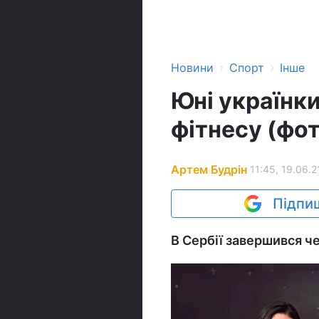
›
›
Новини
Спорт
Інше
Юні українки
фітнесу (фот
Артем Будрін
11:45, 19.06.2
Підпиш
В Сербії завершився ч