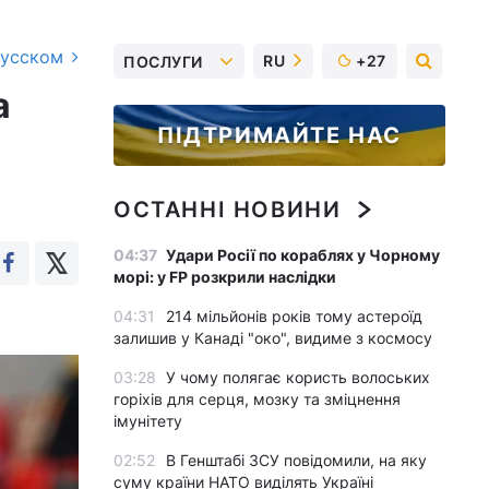
русском
RU
+27
ПОСЛУГИ
а
ПІДТРИМАЙТЕ НАС
ОСТАННІ НОВИНИ
04:37
Удари Росії по кораблях у Чорному
морі: у FP розкрили наслідки
04:31
214 мільйонів років тому астероїд
залишив у Канаді "око", видиме з космосу
03:28
У чому полягає користь волоських
горіхів для серця, мозку та зміцнення
імунітету
02:52
В Генштабі ЗСУ повідомили, на яку
суму країни НАТО виділять Україні