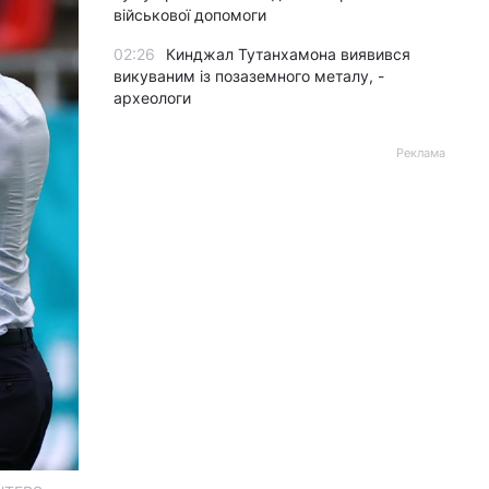
військової допомоги
02:26
Кинджал Тутанхамона виявився
викуваним із позаземного металу, -
археологи
Реклама