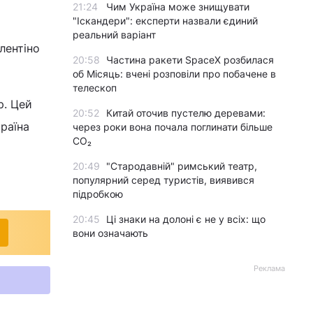
21:24
Чим Україна може знищувати
"Іскандери": експерти назвали єдиний
реальний варіант
лентіно
20:58
Частина ракети SpaceX розбилася
об Місяць: вчені розповіли про побачене в
телескоп
р. Цей
20:52
Китай оточив пустелю деревами:
країна
через роки вона почала поглинати більше
CO₂
20:49
"Стародавній" римський театр,
популярний серед туристів, виявився
підробкою
20:45
Ці знаки на долоні є не у всіх: що
вони означають
Реклама