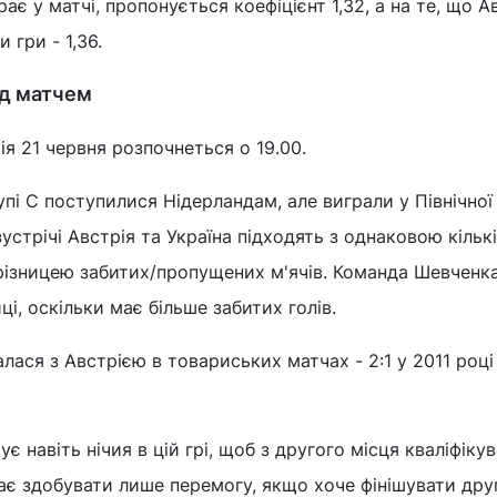
рає у матчі, пропонується коефіцієнт 1,32, а на те, що А
 гри - 1,36.
ед матчем
ія 21 червня розпочнеться о 19.00.
пі С поступилися Нідерландам, але виграли у Північної
зустрічі Австрія та Україна підходять з однаковою кільк
різницею забитих/пропущених м'ячів. Команда Шевченк
і, оскільки має більше забитих голів.
алася з Австрією в товариських матчах - 2:1 у 2011 році 
ує навіть нічия в цій грі, щоб з другого місця кваліфіку
 має здобувати лише перемогу, якщо хоче фінішувати дру