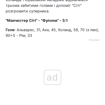
трьома забитими голами і допоміг "Сіті"
Тема оформлення
розгромити суперника.
"Манчестер Сіті" - "Фулхем" - 5:1
Голи
: Альварес, 31, Аке, 45, Холанд, 58, 70 (з пен),
90+5 - Рім, 33
Реклама
ad