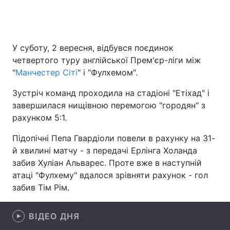
Головна
Війна
У суботу, 2 вересня, відбувся поєдинок
четвертого туру англійської Прем'єр-ліги між
Україна
Політика
"
Манчестер Сіті
" і "Фулхемом".
Економіка
Світ
Зустріч команд проходила на стадіоні "Етіхад" і
завершилася нищівною перемогою "городян" з
Спорт
Наука
рахунком 5:1.
Техно і зв'язок
Лайт
Підопічні Пепа Гвардіоли повели в рахунку на 31-
й хвилині матчу - з передачі Ерлінга Холанда
Зброя
Інциденти
забив Хуліан Альварес. Проте вже в наступній
атаці "Фулхему" вдалося зрівняти рахунок - гол
Здоров'я
Туризм
забив Тім Рім.
Цікавинки
Погода
ВІДЕО ДНЯ
Екологія
Регіони