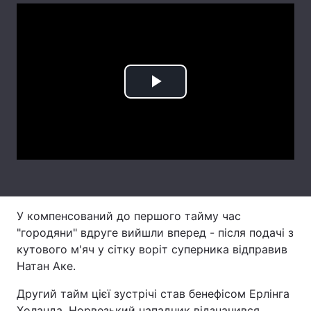
Лонгріди
Відео з Youtube
Статті
Play
Інтерв'ю
Думки
Video
Архів
Вакансії
Контакти
Послуги
У компенсований до першого тайму час
"городяни" вдруге вийшли вперед - після подачі з
кутового м'яч у сітку воріт суперника відправив
Натан Аке.
Другий тайм цієї зустрічі став бенефісом Ерлінга
Холанда. Норвезький нападник відзначився