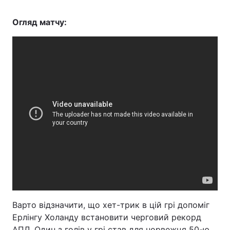
Огляд матчу:
Варто відзначити, що хет-трик в цій грі допоміг
Ерлінгу Холанду встановити черговий рекорд
АПЛ. Один з голів у грі став для норвежця 50-ю