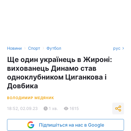
›
›
Новини
Спорт
Футбол
рус
Ще один українець в Жироні:
вихованець Динамо став
одноклубником Циганкова і
Довбика
ВОЛОДИМИР МЕДЯНИК
18:52, 02.09.23
1 хв.
1615
Підпишіться на нас в Google