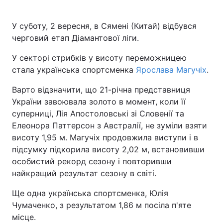
У суботу, 2 вересня, в Сямені (Китай) відбувся
черговий етап Діамантової ліги.
У секторі стрибків у висоту переможницею
стала українська спортсменка
Ярослава Магучіх
.
Варто відзначити, що 21-річна представниця
України завоювала золото в момент, коли її
суперниці, Лія Апостоловські зі Словенії та
Елеонора Паттерсон з Австралії, не зуміли взяти
висоту 1,95 м. Магучіх продовжила виступи і в
підсумку підкорила висоту 2,02 м, встановивши
особистий рекорд сезону і повторивши
найкращий результат сезону в світі.
Ще одна українська спортсменка, Юлія
Чумаченко, з результатом 1,86 м посіла п'яте
місце.