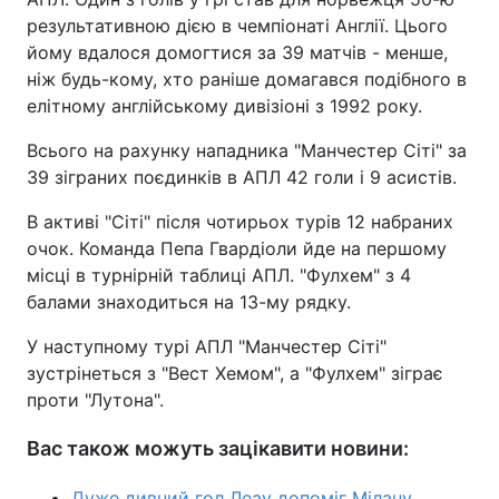
результативною дією в чемпіонаті Англії. Цього
йому вдалося домогтися за 39 матчів - менше,
ніж будь-кому, хто раніше домагався подібного в
елітному англійському дивізіоні з 1992 року.
Всього на рахунку нападника "Манчестер Сіті" за
39 зіграних поєдинків в АПЛ 42 голи і 9 асистів.
В активі "Сіті" після чотирьох турів 12 набраних
очок. Команда Пепа Гвардіоли йде на першому
місці в турнірній таблиці АПЛ. "Фулхем" з 4
балами знаходиться на 13-му рядку.
У наступному турі АПЛ "Манчестер Сіті"
зустрінеться з "Вест Хемом", а "Фулхем" зіграє
проти "Лутона".
Вас також можуть зацікавити новини:
Дуже дивний гол Леау допоміг Мілану