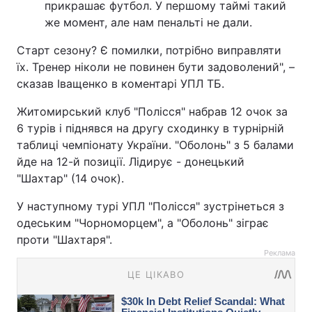
прикрашає футбол. У першому таймі такий
же момент, але нам пенальті не дали.
Старт сезону? Є помилки, потрібно виправляти
їх. Тренер ніколи не повинен бути задоволений", –
сказав Іващенко в коментарі УПЛ ТБ.
Житомирський клуб "Полісся" набрав 12 очок за
6 турів і піднявся на другу сходинку в турнірній
таблиці чемпіонату України. "Оболонь" з 5 балами
йде на 12-й позиції. Лідирує - донецький
"Шахтар" (14 очок).
У наступному турі УПЛ "Полісся" зустрінеться з
одеським "Чорноморцем", а "Оболонь" зіграє
проти "Шахтаря".
Реклама