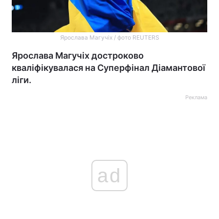
Ярослава Магучіх / фото REUTERS
Ярослава Магучіх достроково
кваліфікувалася на Суперфінал Діамантової
ліги.
Реклама
ad