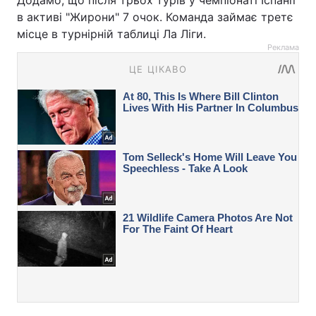
Додамо, що після трьох турів у чемпіонаті Іспанії
в активі "Жирони" 7 очок. Команда займає третє
місце в турнірній таблиці Ла Ліги.
Реклама