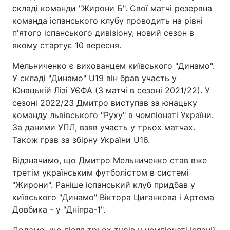
складі команди "Жирони Б". Свої матчі резервна
команда іспанського клубу проводить на рівні
п'ятого іспанського дивізіону, новий сезон в
якому стартує 10 вересня.
Мельниченко є вихованцем київського "Динамо".
У складі "Динамо" U19 він брав участь у
Юнацькій Лізі УЄФА (3 матчі в сезоні 2021/22). У
сезоні 2022/23 Дмитро виступав за юнацьку
команду львівського "Руху" в чемпіонаті України.
За даними УПЛ, взяв участь у трьох матчах.
Також грав за збірну України U16.
Відзначимо, що Дмитро Мельниченко став вже
третім українським футболістом в системі
"Жирони". Раніше іспанський клуб придбав у
київського "Динамо" Віктора Циганкова і Артема
Довбика - у "Дніпра-1".