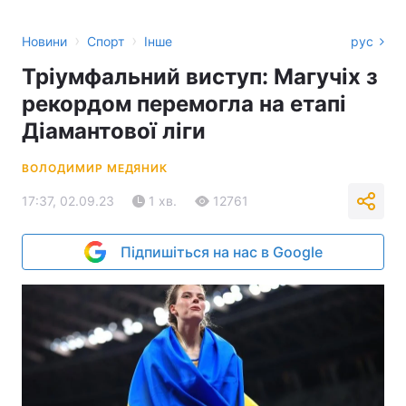
›
›
Новини
Спорт
Інше
рус
Тріумфальний виступ: Магучіх з
рекордом перемогла на етапі
Діамантової ліги
ВОЛОДИМИР МЕДЯНИК
17:37, 02.09.23
1 хв.
12761
Підпишіться на нас в Google