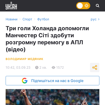
›
›
Новини
Спорт
Футбол
рус
Три голи Холанда допомогли
Манчестер Сіті здобути
розгромну перемогу в АПЛ
(відео)
ВОЛОДИМИР МЕДЯНИК
10:42, 03.09.23
2 хв.
1572
Підпишіться на нас в Google