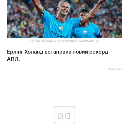
Ерлінг Холанд / фото twitter.com/ManCity
Ерлінг Холанд встановив новий рекорд
АПЛ.
Реклама
ad