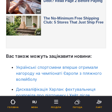
Вас також можуть зацікавити новини:
Українські спортсмени вперше отримали
нагороду на чемпіонаті Європи з пляжного
волейболу
Дискваліфікація Харлан: фехтувальниця
розповіла про підтримку і Хейт після
скандалу
RU
МОВА
ГОЛОВНА
РОЗДІЛИ
ПОГОДА
ЛАЙТ
Зустрічі українських і російських