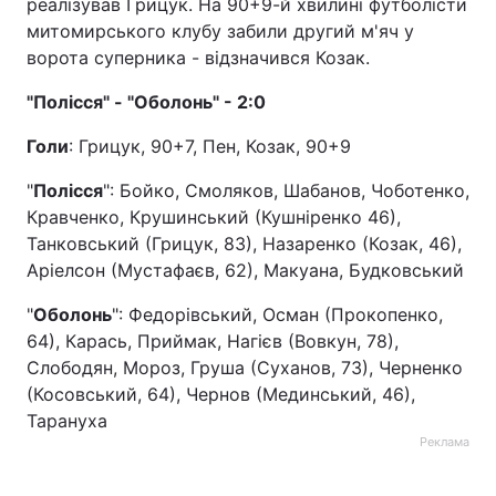
реалізував Грицук. На 90+9-й хвилині футболісти
митомирського клубу забили другий м'яч у
ворота суперника - відзначився Козак.
"Полісся" - "Оболонь" - 2:0
Голи
: Грицук, 90+7, Пен, Козак, 90+9
"
Полісся
": Бойко, Смоляков, Шабанов, Чоботенко,
Кравченко, Крушинський (Кушніренко 46),
Танковський (Грицук, 83), Назаренко (Козак, 46),
Аріелсон (Мустафаєв, 62), Макуана, Будковський
"
Оболонь
": Федорівський, Осман (Прокопенко,
64), Карась, Приймак, Нагієв (Вовкун, 78),
Слободян, Мороз, Груша (Суханов, 73), Черненко
(Косовський, 64), Чернов (Мединський, 46),
Тарануха
Реклама