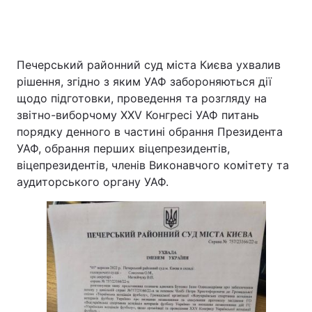
Головна
Війна
Печерський районний суд міста Києва ухвалив
рішення, згідно з яким УАФ забороняються дії
Україна
Політика
щодо підготовки, проведення та розгляду на
звітно-виборчому XXV Конгресі УАФ питань
Економіка
Світ
порядку денного в частині обрання Президента
УАФ, обрання перших віцепрезидентів,
Спорт
Наука
віцепрезидентів, членів Виконавчого комітету та
аудиторського органу УАФ.
Техно і зв'язок
Лайт
Зброя
Інциденти
Здоров'я
Туризм
Цікавинки
Погода
Екологія
Регіони