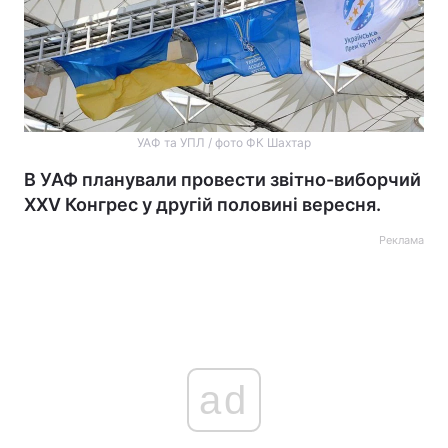
УАФ та УПЛ / фото ФК Шахтар
В УАФ планували провести звітно-виборчий
XXV Конгрес у другій половині вересня.
Реклама
ad