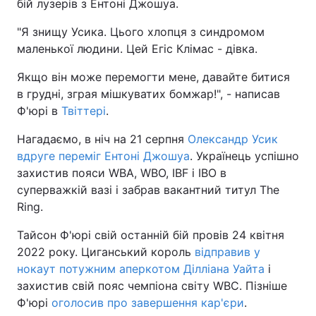
бій лузерів з Ентоні Джошуа.
"Я знищу Усика. Цього хлопця з синдромом
маленької людини. Цей Егіс Клімас - дівка.
Якщо він може перемогти мене, давайте битися
в грудні, зграя мішкуватих бомжар!", - написав
Ф'юрі в
Твіттері
.
Нагадаємо, в ніч на 21 серпня
Олександр Усик
вдруге переміг Ентоні Джошуа
. Українець успішно
захистив пояси WBA, WBO, IBF і IBO в
суперважкій вазі і забрав вакантний титул The
Ring.
Тайсон Ф'юрі свій останній бій провів 24 квітня
2022 року. Циганський король
відправив у
нокаут потужним аперкотом Ділліана Уайта
і
захистив свій пояс чемпіона світу WBC. Пізніше
Ф'юрі
оголосив про завершення кар'єри
.