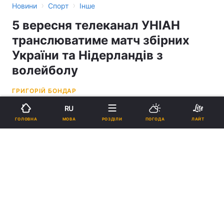
›
›
Новини
Спорт
Інше
5 вересня телеканал УНІАН
транслюватиме матч збірних
України та Нідерландів з
волейболу
ГРИГОРІЙ БОНДАР
RU
16:30, 05.09.22
1 хв.
267
МОВА
ГОЛОВНА
РОЗДІЛИ
ПОГОДА
ЛАЙТ
Підпишіться на нас в Google