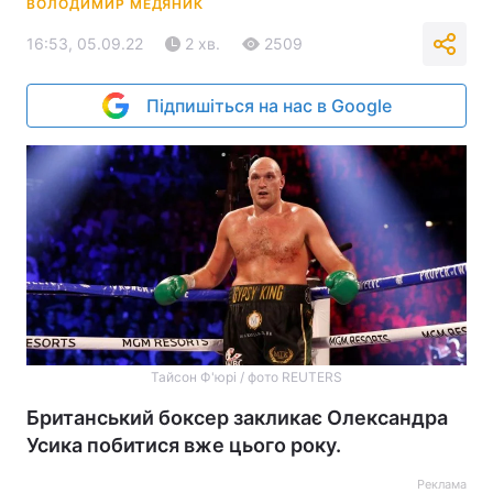
ВОЛОДИМИР МЕДЯНИК
16:53, 05.09.22
2 хв.
2509
Підпишіться на нас в Google
Тайсон Ф'юрі / фото REUTERS
Британський боксер закликає Олександра
Усика побитися вже цього року.
Реклама