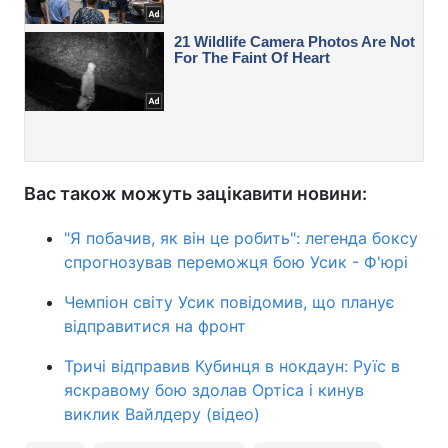
Вас також можуть зацікавити новини:
"Я побачив, як він це робить": легенда боксу
спрогнозував переможця бою Усик - Ф'юрі
Чемпіон світу Усик повідомив, що планує
відправитися на фронт
Тричі відправив Кубинця в нокдаун: Руїс в
яскравому бою здолав Ортіса і кинув
виклик Вайлдеру (відео)