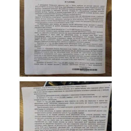
Лонгріди
Відео з Youtube
Статті
Інтерв'ю
Думки
Архів
Вакансії
Контакти
Послуги