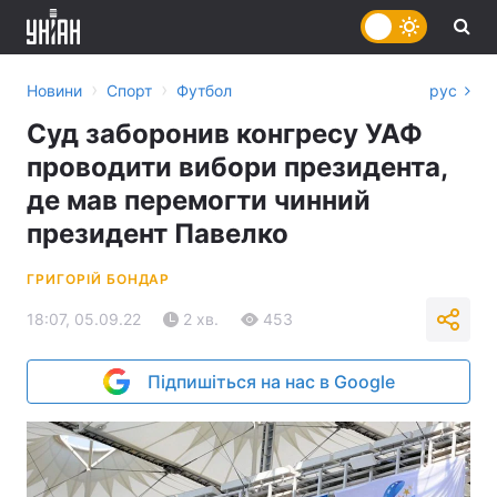
›
›
Новини
Спорт
Футбол
рус
Суд заборонив конгресу УАФ
проводити вибори президента,
де мав перемогти чинний
президент Павелко
ГРИГОРІЙ БОНДАР
18:07, 05.09.22
2 хв.
453
Підпишіться на нас в Google