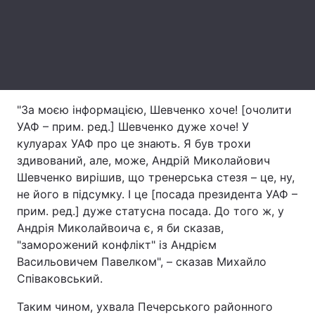
"За моєю інформацією, Шевченко хоче! [очолити
УАФ – прим. ред.] Шевченко дуже хоче! У
кулуарах УАФ про це знають. Я був трохи
здивований, але, може, Андрій Миколайович
Шевченко вирішив, що тренерська стезя – це, ну,
не його в підсумку. І це [посада президента УАФ –
прим. ред.] дуже статусна посада. До того ж, у
Андрія Миколайвоича є, я би сказав,
"заморожений конфлікт" із Андрієм
Васильовичем Павелком", – сказав Михайло
Співаковський.
Таким чином, ухвала Печерського районного