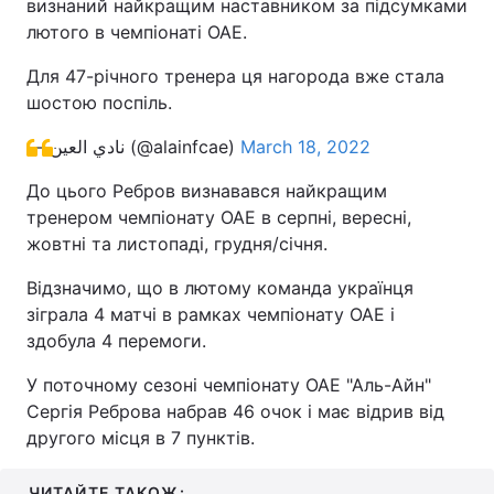
визнаний найкращим наставником за підсумками
лютого в чемпіонаті ОАЕ.
Для 47-річного тренера ця нагорода вже стала
шостою поспіль.
— نادي العين (@alainfcae)
March 18, 2022
До цього Ребров визнавався найкращим
тренером чемпіонату ОАЕ в серпні, вересні,
жовтні та листопаді, грудня/січня.
Відзначимо, що в лютому команда українця
зіграла 4 матчі в рамках чемпіонату ОАЕ і
здобула 4 перемоги.
У поточному сезоні чемпіонату ОАЕ "Аль-Айн"
Сергія Реброва набрав 46 очок і має відрив від
другого місця в 7 пунктів.
ЧИТАЙТЕ ТАКОЖ: