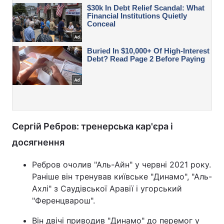
Сергій Ребров: тренерська кар'єра і
досягнення
Ребров очолив "Аль-Айн" у червні 2021 року.
Раніше він тренував київське "Динамо", "Аль-
Ахлі" з Саудівської Аравії і угорський
"Ференцварош".
Він двічі приводив "Динамо" до перемог у