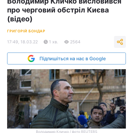
Володимир Кличко висловився
про черговий обстріл Києва
(відео)
ГРИГОРІЙ БОНДАР
17:49, 18.03.22
1 хв.
2564
Підпишіться на нас в Google
Володимир Кличко / фото REUTERS