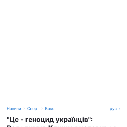
›
›
Новини
Спорт
Бокс
рус
"Це - геноцид українців":