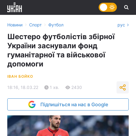
›
›
Новини
Спорт
Футбол
рус
Шестеро футболістів збірної
України заснували фонд
гуманітарної та військової
допомоги
ІВАН БОЙКО
18:16, 18.03.22
1 хв.
2430
Підпишіться на нас в Google