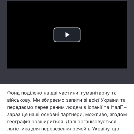
Лонгріди
Відео з Youtube
Статті
Play
Інтерв'ю
Думки
Video
Архів
Вакансії
Контакти
Послуги
Фонд поділено на дві частини: гуманітарну та
військову. Ми збираємо запити зі всієї України та
передаємо перевіреним людям в Іспанії та Італії –
зараз це наші основні партнери, можливо, згодом
географія розшириться. Далі організовується
логістика для перевезення речей в Україну, що