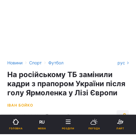
›
›
Новини
Спорт
Футбол
рус
На російському ТБ замінили
кадри з прапором України після
голу Ярмоленка у Лізі Європи
ІВАН БОЙКО
15:09, 18.03.22
1 хв.
4072
RU
МОВА
ГОЛОВНА
РОЗДІЛИ
ПОГОДА
ЛАЙТ
Підпишіться на нас в Google