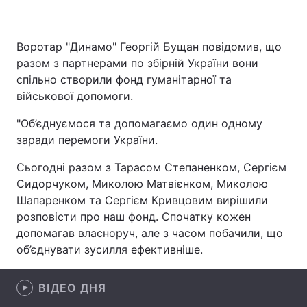
Воротар "Динамо" Георгій Бущан повідомив, що
Головна
Війна
разом з партнерами по збірній України вони
спільно створили фонд гуманітарної та
Україна
Політика
військової допомоги.
Економіка
Світ
"Об’єднуємося та допомагаємо один одному
заради перемоги України.
Спорт
Наука
Сьогодні разом з Тарасом Степаненком, Сергієм
Техно і зв'язок
Лайт
Сидорчуком, Миколою Матвієнком, Миколою
Шапаренком та Сергієм Кривцовим вирішили
Зброя
Інциденти
розповісти про наш фонд. Спочатку кожен
допомагав власноруч, але з часом побачили, що
Здоров'я
Туризм
об’єднувати зусилля ефективніше.
Цікавинки
Погода
ВІДЕО ДНЯ
Екологія
Регіони