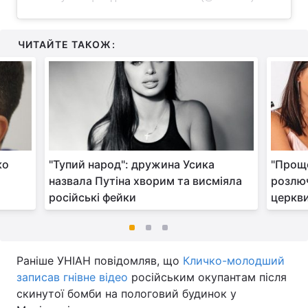
ЧИТАЙТЕ ТАКОЖ:
ко
"Тупий народ": дружина Усика
"Проще
назвала Путіна хворим та висміяла
розлюч
російські фейки
церкви
Раніше УНІАН повідомляв, що
Кличко-молодший
записав гнівне відео
російським окупантам після
скинутої бомби на пологовий будинок у