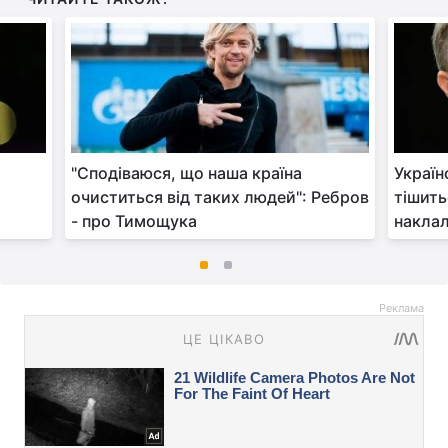
"Сподіваюся, що наша країна
Україн
очиститься від таких людей": Ребров
тішить
- про Тимощука
наклал
Реклама