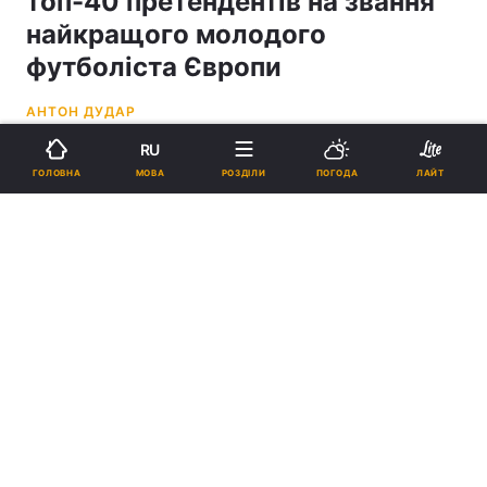
топ-40 претендентів на звання
найкращого молодого
футболіста Європи
АНТОН ДУДАР
RU
15:41, 16.09.21
1 хв.
807
МОВА
ГОЛОВНА
РОЗДІЛИ
ПОГОДА
ЛАЙТ
Підпишіться на нас в Google
Ілля Забарний / фото УНІАН, Олександр Приходько