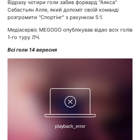
Відразу чотири голи забив форвард "Аякса"
Себастьян Алле, який допоміг своїй команді
розгромити "Спортінг" з рахунком 5:1.
Медіасервіс MEGOGO опублікував відео всіх голів
1-го туру ЛЧ.
Всі голи 14 вересня