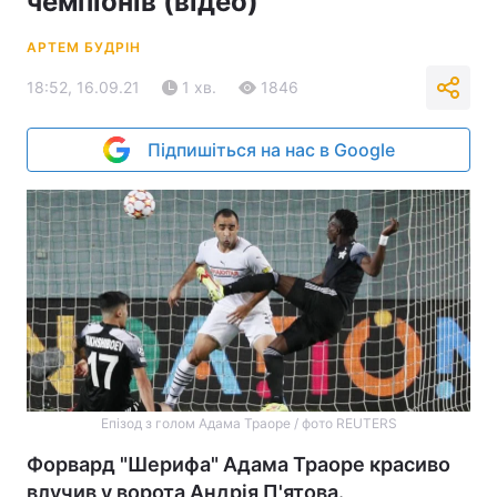
чемпіонів (відео)
АРТЕМ БУДРІН
18:52, 16.09.21
1 хв.
1846
Підпишіться на нас в Google
Епізод з голом Адама Траоре / фото REUTERS
Форвард "Шерифа" Адама Траоре красиво
влучив у ворота Андрія П'ятова.