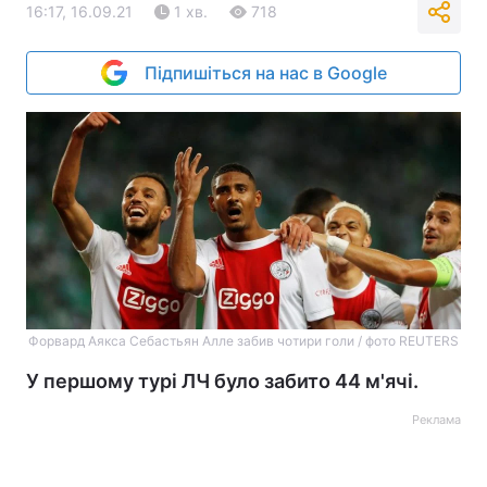
16:17, 16.09.21
1 хв.
718
Підпишіться на нас в Google
Форвард Аякса Себастьян Алле забив чотири голи / фото REUTERS
У першому турі ЛЧ було забито 44 м'ячі.
Реклама