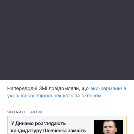
Лонгріди
Відео з Youtube
Статті
Інтерв'ю
Думки
Архів
Вакансії
Контакти
Послуги
Напередодні ЗМІ повідомляли, що
екс-керманича
української збірної чекають за океаном.
ЧИТАЙТЕ ТАКОЖ
У Динамо розглядають
кандидатуру Шевченка замість