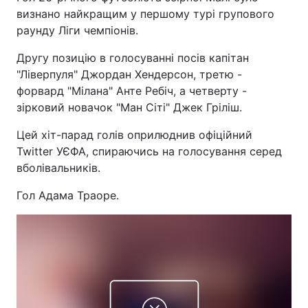
визнано найкращим у першому турі групового
раунду Ліги чемпіонів.
Другу позицію в голосуванні посів капітан
"Ліверпуля" Джордан Хендерсон, третю -
форвард "Мілана" Анте Ребіч, а четверту -
зірковий новачок "Ман Сіті" Джек Гріліш.
Цей хіт-парад голів оприлюднив офіційний
Twitter УЄФА, спираючись на голосування серед
вболівальників.
Гол Адама Траоре.