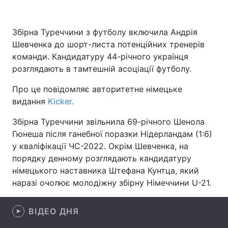
Збірна Туреччини з футболу включила Андрія
Шевченка до шорт-листа потенційних тренерів
Головна
Війна
команди. Кандидатуру 44-річного українця
Україна
Політика
розглядають в тамтешній асоціації футболу.
Про це повідомляє авторитетне німецьке
Економіка
Світ
видання
Kicker.
Спорт
Наука
Збірна Туреччини звільнила 69-річного Шенола
Гюнеша після ганебної поразки Нідерландам (1:6)
Техно і зв'язок
Лайт
у кваліфікації ЧС-2022. Окрім Шевченка, на
Зброя
Інциденти
порядку денному розглядають кандидатуру
німецького наставника Штефана Кунтца, який
Здоров'я
Туризм
наразі очолює молодіжну збірну Німеччини U-21.
Цікавинки
Погода
ВІДЕО ДНЯ
Екологія
Регіони