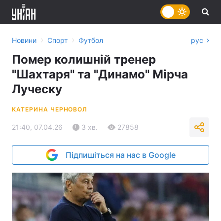
›
›
Новини
Спорт
Футбол
рус
Помер колишній тренер
"Шахтаря" та "Динамо" Мірча
Луческу
КАТЕРИНА ЧЕРНОВОЛ
21:40, 07.04.26
3 хв.
27858
Підпишіться на нас в Google