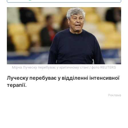
Мірча Луческу перебуває у критичному стані / фото REUTERS
Луческу перебуває у відділенні інтенсивної
терапії.
Реклама