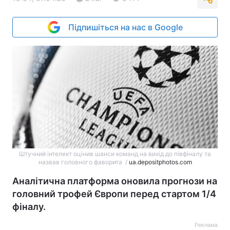
Підпишіться на нас в Google
Штучний інтелект оцінив шанси команд на вихід до півфіналу та
назвав головного фаворита /
ua.depositphotos.com
Аналітична платформа оновила прогнози на
головний трофей Європи перед стартом 1/4
фіналу.
Реклама