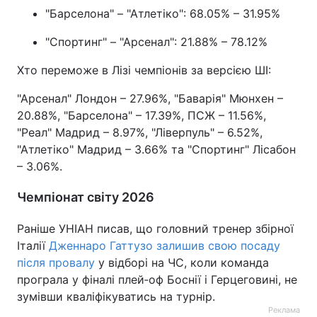
"Барселона" – "Атлетіко": 68.05% – 31.95%
"Спортинг" – "Арсенал": 21.88% – 78.12%
Хто переможе в Лізі чемпіонів за версією ШІ:
"Арсенал" Лондон – 27.96%, "Баварія" Мюнхен –
20.88%, "Барселона" – 17.39%, ПСЖ – 11.56%,
"Реал" Мадрид – 8.97%, "Ліверпуль" – 6.52%,
"Атлетіко" Мадрид – 3.66% та "Спортинг" Лісабон
– 3.06%.
Чемпіонат світу 2026
Раніше УНІАН писав, що головний тренер збірної
Італії
Дженнаро Гаттузо залишив свою посаду
після провалу
у відборі на ЧС, коли команда
програла у фіналі плей‑оф Боснії і Герцеговині, не
зумівши кваліфікуватись на турнір.
Реклама