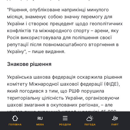
"Рішення, опубліковане наприкінці минулого
місяця, знаменує собою значну перемогу для
України і створює прецедент щодо геополітичних
конфліктів та міжнародного спорту – арени, яку
Росія використовувала для поліпшення своєї
репутації після повномасштабного вторгнення в
Україну", – пише видання.
Знакове рішення
Українська шахова федерація оскаржила рішення
комітету Міжнародної шахової федерації (ФІДЕ),
який погодився з тим, що РШФ порушила
територіальну цілісність України, організовуючи
шахові змагання в окупованих регіонах, – але
наклав лише скромний штраф у розмірі 45 000
євро. У свою чергу САС скасував цю санкцію,
RU
пославшись на її "очевидно і грубо неспівмірний"
МОВА
ГОЛОВНА
РОЗДІЛИ
ПОГОДА
ЛАЙТ