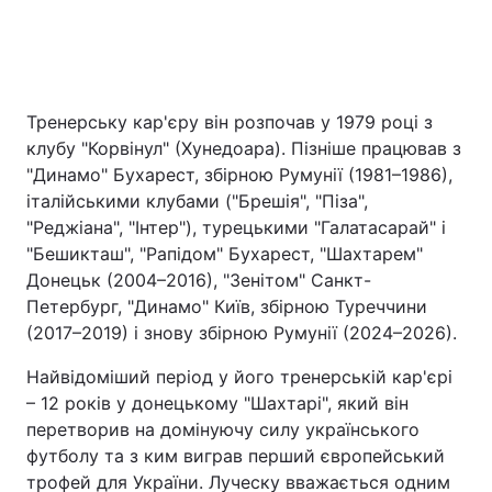
Тренерську кар'єру він розпочав у 1979 році з
клубу "Корвінул" (Хунедоара). Пізніше працював з
"Динамо" Бухарест, збірною Румунії (1981–1986),
італійськими клубами ("Брешія", "Піза",
"Реджіана", "Інтер"), турецькими "Галатасарай" і
"Бешикташ", "Рапідом" Бухарест, "Шахтарем"
Донецьк (2004–2016), "Зенітом" Санкт-
Петербург, "Динамо" Київ, збірною Туреччини
(2017–2019) і знову збірною Румунії (2024–2026).
Найвідоміший період у його тренерській кар'єрі
– 12 років у донецькому "Шахтарі", який він
перетворив на домінуючу силу українського
футболу та з ким виграв перший європейський
трофей для України. Луческу вважається одним