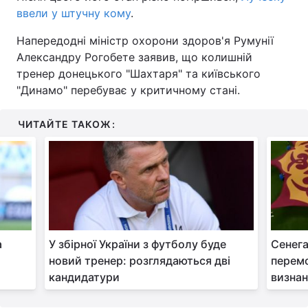
ввели у штучну кому
.
Тема оформлення
Напередодні міністр охорони здоров'я Румунії
Александру Рогобете заявив, що колишній
тренер донецького "Шахтаря" та київського
"Динамо" перебуває у критичному стані.
ЧИТАЙТЕ ТАКОЖ:
а
У збірної України з футболу буде
Сенега
новий тренер: розглядаються дві
перем
кандидатури
визна