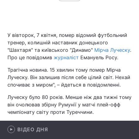
Головна
Війна
У вівторок, 7 квітня, помер відомий футбольний
Україна
Політика
тренер, колишній наставник донецького
"Шахтаря" та київського "Динамо"
Мірча Луческу
.
Економіка
Світ
Про це повідомив
журналіст
Емануель Росу.
Спорт
Наука
Трагічна новина. 15 хвилин тому помер Мірча
Луческу. Він залишив після себе цілий світ. Нехай
Техно і зв'язок
Лайт
спочиває з миром", – йдеться в повідомленні.
Зброя
Інциденти
Луческу було 80 років. Менше ніж два тижні тому
він очолював збірну Румунії у матчі плей-офф
Здоров'я
Туризм
чемпіонату світу проти Туреччини.
Цікавинки
Погода
ВІДЕО ДНЯ
Екологія
Регіони