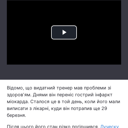
Лонгріди
Відео з Youtube
Статті
Play
Інтерв'ю
Думки
Video
Архів
Вакансії
Контакти
Послуги
Відомо, що видатний тренер мав проблеми зі
здоровʼям. Днями він переніс гострий інфаркт
міокарда. Сталося це в той день, коли його мали
виписати з лікарні, куди він потрапив ще 29
березня.
Після цього його стан різко погіршився,
Луческу