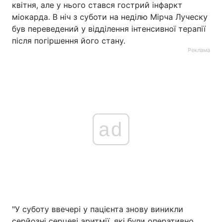
квітня, але у нього стався гострий інфаркт
міокарда. В ніч з суботи на неділю Мірча Луческу
був переведений у відділення інтенсивної терапії
після погіршення його стану.
Реклама
ad
"У суботу ввечері у пацієнта знову виникли
серйозні серцеві аритмії, які були оперативно