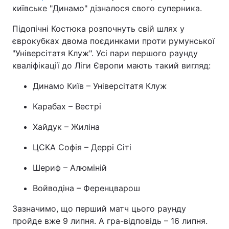
київське "Динамо" дізналося свого суперника.
Підопічні Костюка розпочнуть свій шлях у
єврокубках двома поєдинками проти румунської
"Універсітатя Клуж". Усі пари першого раунду
кваліфікації до Ліги Європи мають такий вигляд:
Динамо Київ – Універсітатя Клуж
Карабах – Вестрі
Хайдук – Жиліна
ЦСКА Софія – Деррі Сіті
Шериф – Алюміній
Войводіна – Ференцварош
Зазначимо, що перший матч цього раунду
пройде вже 9 липня. А гра-відповідь – 16 липня.