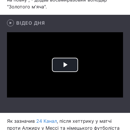
"Золотого м'яча".
Лонгріди
ВІДЕО ДНЯ
Відео з Youtube
Статті
Інтерв'ю
Думки
Архів
Вакансії
Контакти
Play
Послуги
Video
Як зазначив
24 Канал
, після хеттрику у матчі
проти Алжиру у Мессі та німецького футболіста