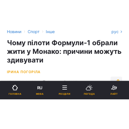
›
›
Новини
Спорт
Інше
рус
Чому пілоти Формули-1 обрали
жити у Монако: причини можуть
здивувати
ІРИНА ПОГОРІЛА
17:18, 14.06.26
3 хв.
2187
RU
МОВА
ГОЛОВНА
РОЗДІЛИ
ПОГОДА
ЛАЙТ
Підпишіться на нас в Google