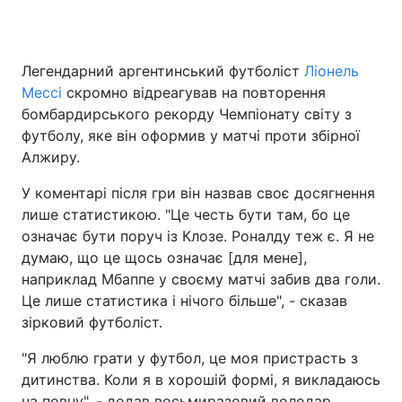
Легендарний аргентинський футболіст
Ліонель
Головна
Війна
Мессі
скромно відреагував на повторення
бомбардирського рекорду Чемпіонату світу з
Україна
Політика
футболу, яке він оформив у матчі проти збірної
Алжиру.
Економіка
Світ
У коментарі після гри він назвав своє досягнення
Спорт
Наука
лише статистикою. "Це честь бути там, бо це
означає бути поруч із Клозе. Роналду теж є. Я не
Техно і зв'язок
Лайт
думаю, що це щось означає [для мене],
Зброя
Інциденти
наприклад Мбаппе у своєму матчі забив два голи.
Це лише статистика і нічого більше", - сказав
Здоров'я
Туризм
зірковий футболіст.
Цікавинки
Погода
"Я люблю грати у футбол, це моя пристрасть з
дитинства. Коли я в хорошій формі, я викладаюсь
Екологія
Регіони
на повну", - додав восьмиразовий володар