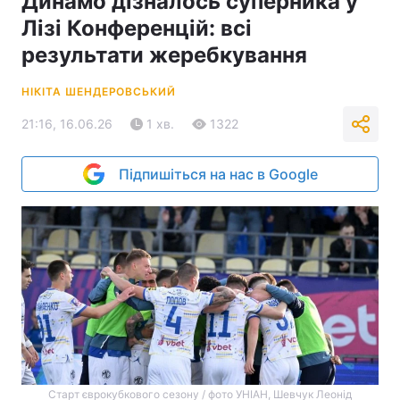
Динамо дізналось суперника у
Лізі Конференцій: всі
результати жеребкування
НІКІТА ШЕНДЕРОВСЬКИЙ
21:16, 16.06.26
1 хв.
1322
Підпишіться на нас в Google
Старт єврокубкового сезону / фото УНІАН, Шевчук Леонід