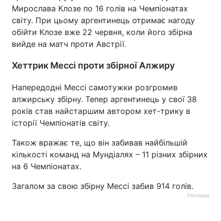
Мирослава Клозе по 16 голів на Чемпіонатах
Тема оформлення
світу. При цьому аргентинець отримає нагоду
обійти Клозе вже 22 червня, коли його збірна
вийде на матч проти Австрії.
Хеттрик Мессі проти збірної Алжиру
Напередодні Мессі самотужки розгромив
алжирську збірну. Тепер аргентинець у свої 38
років став найстаршим автором хет-трику в
історії Чемпіонатів світу.
Також вражає те, що він забивав найбільшій
кількості команд на Мундіалях – 11 різних збірних
на 6 Чемпіонатах.
Загалом за свою збірну Мессі забив 914 голів.
Реклама