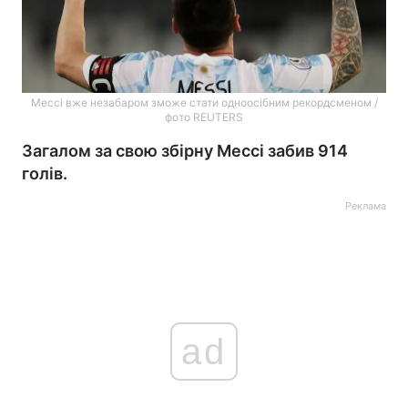
Мессі вже незабаром зможе стати одноосібним рекордсменом /
фото REUTERS
Загалом за свою збірну Мессі забив 914
голів.
Реклама
ad