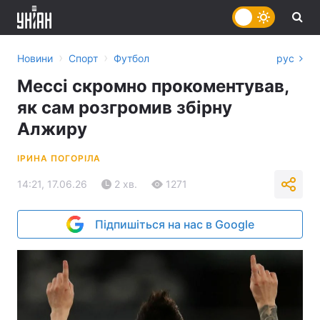
›
›
Новини
Спорт
Футбол
рус
Мессі скромно прокоментував,
як сам розгромив збірну
Алжиру
ІРИНА ПОГОРІЛА
14:21, 17.06.26
2 хв.
1271
Підпишіться на нас в Google