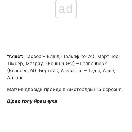
ad
"Аякс":
Пасвер – Блінд (Тальяфіко 74), Мартінес,
Тімбер, Мазрауї (Ренш 90+2) – Гравенберх
(Классен 74), Бергейс, Альварес – Тадіч, Алле,
Антоні
Матч-відповідь пройде в Амстердамі 15 березня.
Відео голу Яремчука