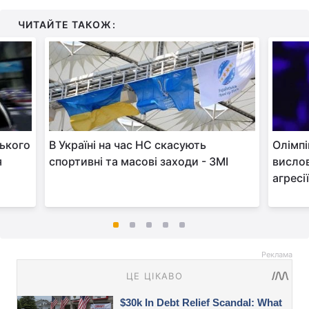
ЧИТАЙТЕ ТАКОЖ:
ського
В Україні на час НС скасують
Олімпі
я
спортивні та масові заходи - ЗМІ
вислов
агресії
Реклама