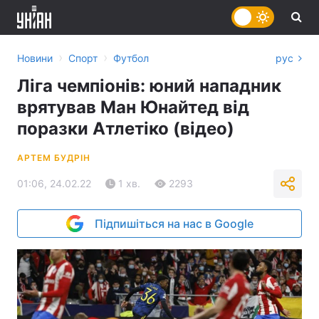
›
›
Новини
Спорт
Футбол
рус
Ліга чемпіонів: юний нападник
врятував Ман Юнайтед від
поразки Атлетіко (відео)
АРТЕМ БУДРІН
01:06, 24.02.22
1 хв.
2293
Підпишіться на нас в Google