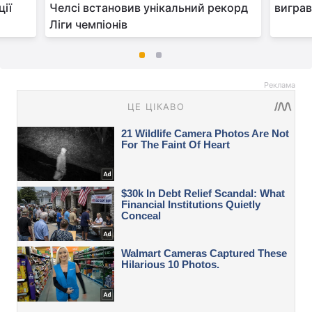
ції
Челсі встановив унікальний рекорд
виграв
Ліги чемпіонів
Реклама