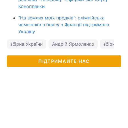
Коноплянки
"На землях моїх предків": олімпійська
чемпіонка з боксу з Франції підтримала
Україну
збірна України
Андрій Ярмоленко
збірна Укр
ПІДТРИМАЙТЕ НАС