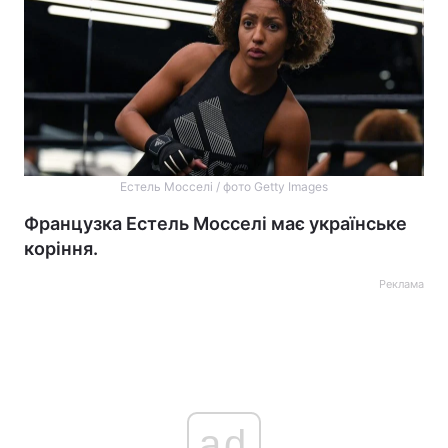
Естель Мосселі / фото Getty Images
Французка Естель Мосселі має українське
коріння.
Реклама
ad