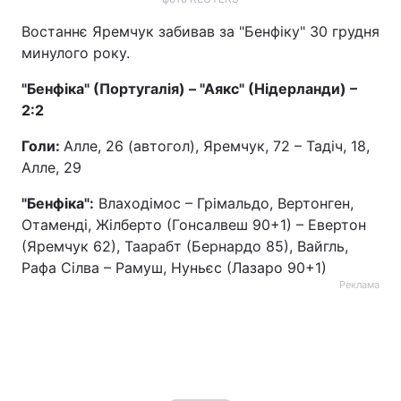
Востаннє Яремчук забивав за "Бенфіку" 30 грудня
минулого року.
"Бенфіка" (Португалія) – "Аякс" (Нідерланди) –
2:2
Голи:
Алле, 26 (автогол), Яремчук, 72 – Тадіч, 18,
Алле, 29
"Бенфіка":
Влаходімос – Грімальдо, Вертонген,
Отаменді, Жілберто (Гонсалвеш 90+1) – Евертон
(Яремчук 62), Таарабт (Бернардо 85), Вайгль,
Рафа Сілва – Рамуш, Нуньєс (Лазаро 90+1)
Реклама