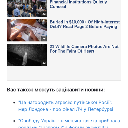
Вас також можуть зацікавити новини:
"Це нагородить агресію путінської Росії":
мер Лондона - про фінал ЛЧ у Петербурзі
"Свободу Україні": німецька газета прибрала
рекламу "Газпрому" з форми екс-клубу