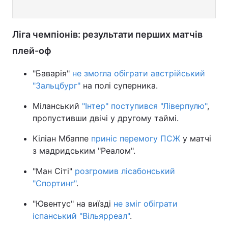
Ліга чемпіонів: результати перших матчів
плей-оф
"Баварія"
не змогла обіграти австрійський
"Зальцбург"
на полі суперника.
Міланський
"Інтер" поступився "Ліверпулю"
,
пропустивши двічі у другому таймі.
Кіліан Мбаппе
приніс перемогу ПСЖ
у матчі
з мадридським "Реалом".
"Ман Сіті"
розгромив лісабонський
"Спортинг"
.
"Ювентус" на виїзді
не зміг обіграти
іспанський "Вільярреал"
.