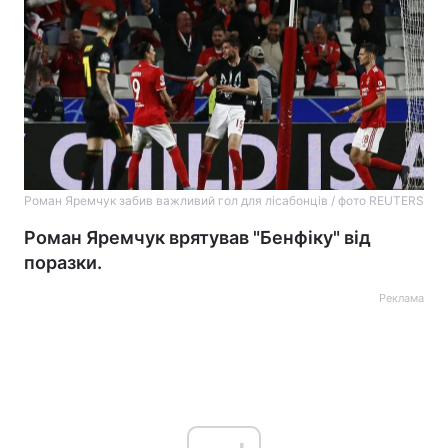
Роман Яремчук забив важливий гол для лісабонців / фото REUTERS
Роман Яремчук врятував "Бенфіку" від
поразки.
Реклама