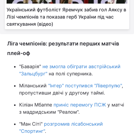
Український футболіст Яремчук забив гол Аяксу в
Лізі чемпіонів та показав герб України під час
святкування (відео)
Ліга чемпіонів: результати перших матчів
плей-оф
"Баварія"
не змогла обіграти австрійський
"Зальцбург"
на полі суперника.
Міланський
"Інтер" поступився "Ліверпулю"
,
пропустивши двічі у другому таймі.
Кіліан Мбаппе
приніс перемогу ПСЖ
у матчі
з мадридським "Реалом".
"Ман Сіті"
розгромив лісабонський
"Спортинг"
.