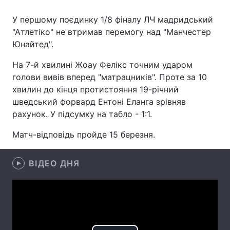
У першому поєдинку 1/8 фіналу ЛЧ мадридський
"Атлетіко" не втримав перемогу над "Манчестер
Юнайтед".
Головна
Війна
На 7-й хвилині Жоау Фелікс точним ударом
Україна
Політика
голови вивів вперед "матрацників". Проте за 10
хвилин до кінця протистояння 19-річний
Економіка
Світ
шведський форвард Ентоні Еланга зрівняв
Спорт
Наука
рахунок. У підсумку на табло - 1:1.
Матч-відповідь пройде 15 березня.
Техно і зв'язок
Лайт
Зброя
Інциденти
ВІДЕО ДНЯ
Здоров'я
Туризм
Цікавинки
Погода
Екологія
Регіони