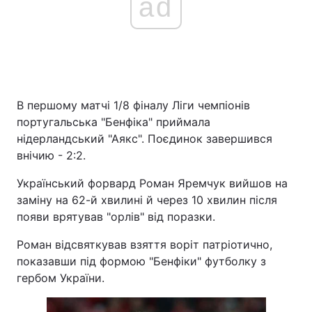
ad
В першому матчі 1/8 фіналу Ліги чемпіонів
португальська "Бенфіка" приймала
нідерландський "Аякс". Поєдинок завершився
внічию - 2:2.
Український форвард Роман Яремчук вийшов на
заміну на 62-й хвилині й через 10 хвилин після
появи врятував "орлів" від поразки.
Роман відсвяткував взяття воріт патріотично,
показавши під формою "Бенфіки" футболку з
гербом України.