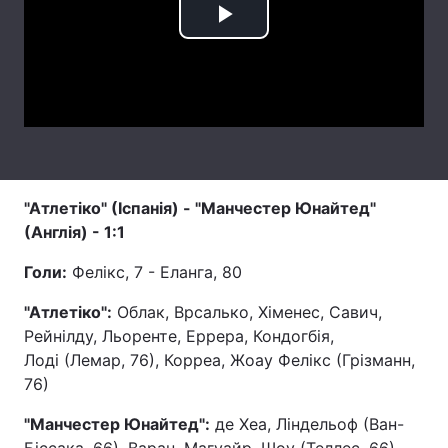
Play
Лонгріди
Video
Відео з Youtube
Статті
Інтерв'ю
Думки
Архів
Вакансії
"Атлетіко" (Іспанія) - "Манчестер Юнайтед"
Контакти
(Англія) - 1:1
Послуги
Голи:
Фелікс, 7 - Еланга, 80
"Атлетіко":
Облак, Врсалько, Хіменес, Савич,
Рейнілду, Льоренте, Еррера, Кондогбія,
Лоді (Лемар, 76), Корреа, Жоау Фелікс (Грізманн,
76)
"Манчестер Юнайтед":
де Хеа, Ліндельоф (Ван-