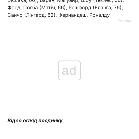
Біссака, 66), Варан, Магуайр, Шоу (Теллес, 66),
Фред, Погба (Матіч, 66), Решфорд (Еланга, 76),
Тема оформлення
Санчо (Лінгард, 82), Фернандеш, Роналду
Реклама
ad
Відео огляд поєдинку