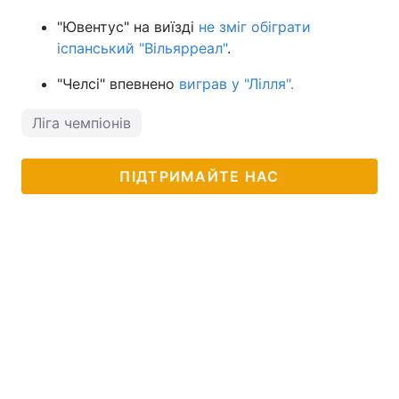
"Ювентус" на виїзді
не зміг обіграти
іспанський "Вільярреал"
.
"Челсі" впевнено
виграв у "Лілля".
Ліга чемпіонів
ПІДТРИМАЙТЕ НАС