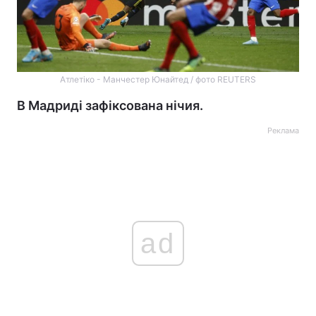
Атлетіко - Манчестер Юнайтед / фото REUTERS
В Мадриді зафіксована нічия.
Реклама
ad