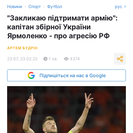
›
›
Новини
Спорт
Футбол
рус
"Закликаю підтримати армію":
капітан збірної України
Ярмоленко - про агресію РФ
АРТЕМ БУДРІН
23:07, 23.02.22
1 хв.
4374
Підпишіться на нас в Google