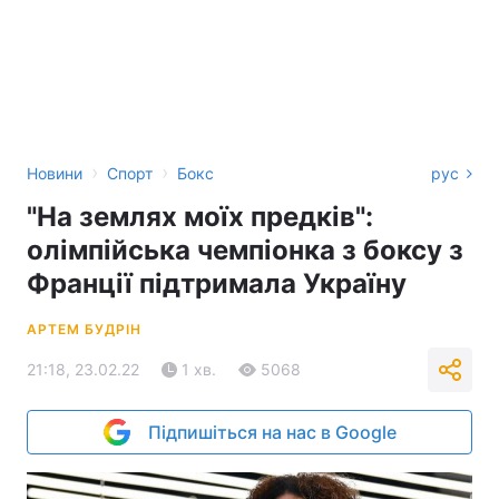
›
›
Новини
Спорт
Бокс
рус
"На землях моїх предків":
олімпійська чемпіонка з боксу з
Франції підтримала Україну
АРТЕМ БУДРІН
21:18, 23.02.22
1 хв.
5068
Підпишіться на нас в Google