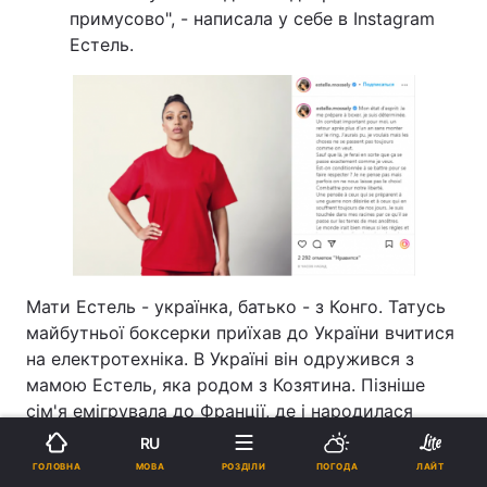
примусово", - написала у себе в Іnstagram
Естель.
Мати Естель - українка, батько - з Конго. Татусь
майбутньої боксерки приїхав до України вчитися
на електротехніка. В Україні він одружився з
мамою Естель, яка родом з Козятина. Пізніше
сім'я емігрувала до Франції, де і народилася
Естель.
RU
МОВА
ГОЛОВНА
РОЗДІЛИ
ПОГОДА
ЛАЙТ