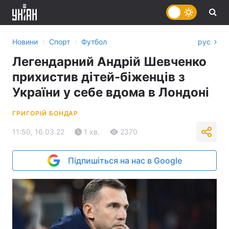
›
›
Новини
Спорт
Футбол
рус
Легендарний Андрій Шевченко
прихистив дітей-біженців з
України у себе вдома в Лондоні
ГРИГОРІЙ БОНДАР
11:50, 16.03.22
1 хв.
2370
Підпишіться на нас в Google