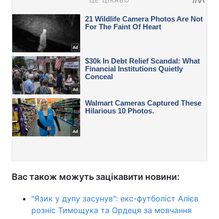
Вас також можуть зацікавити новини:
"Язик у дупу засунув": екс-футболіст Алієв
розніс Тимощука та Ордеця за мовчання