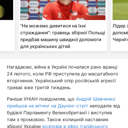
Тема оформлення
"Не можемо дивитися на їхні
Лідер 
страждання": гравець збірної Польщі
допомі
придбав машину швидкої допомоги
Черніг
для українських дітей
Нагадаємо, війна в Україні почалася рано вранці
24 лютого, коли РФ приступила до масштабного
вторгнення. Український опір російській агресії
триває вже третій тиждень.
Раніше УНІАН повідомляв, що
Андрій Шевченко
прийшов на мітинг на Даунінг-стріт
неподалік від
будівлі Парламенту Великобританії і виступив
там з промовою. Також колишній наставник
збірної України
розповів в ефірі італійського