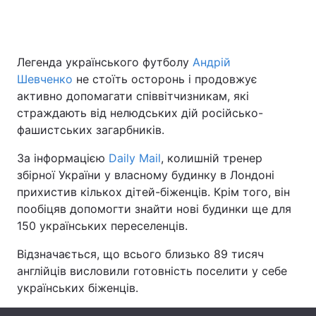
Головна
Війна
Легенда українського футболу
Андрій
Шевченко
не стоїть осторонь і продовжує
Україна
Політика
активно допомагати співвітчизникам, які
страждають від нелюдських дій російсько-
Економіка
Світ
фашистських загарбників.
Спорт
Наука
За інформацією
Daily Mail
, колишній тренер
збірної України у власному будинку в Лондоні
Техно і зв'язок
Лайт
прихистив кількох дітей-біженців. Крім того, він
пообіцяв допомогти знайти нові будинки ще для
Зброя
Інциденти
150 українських переселенців.
Здоров'я
Туризм
Відзначається, що всього близько 89 тисяч
англійців висловили готовність поселити у себе
Цікавинки
Погода
українських біженців.
Екологія
Регіони