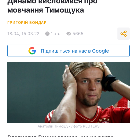
Динамо висловився про
мовчання Тимощука
ГРИГОРІЙ БОНДАР
18:04, 15.03.22
1 хв.
5665
Підпишіться на нас в Google
Анатолій Тимощук / фото REUTERS