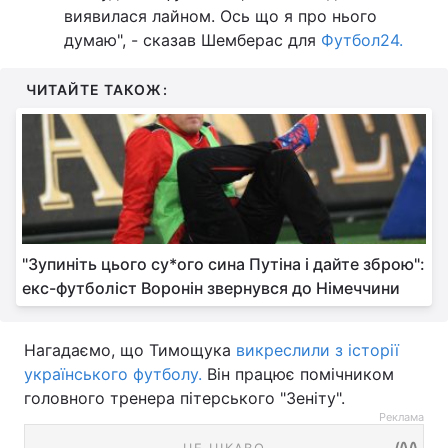
виявилася лайном. Ось що я про нього
думаю", - сказав Шемберас для
Футбол24.
ЧИТАЙТЕ ТАКОЖ:
"Зупиніть цього су*ого сина Путіна і дайте зброю":
екс-футболіст Воронін звернувся до Німеччини
Нагадаємо, що Тимощука
викреслили з історії
українського футболу.
Він працює помічником
головного тренера пітерського "Зеніту".
Реклама