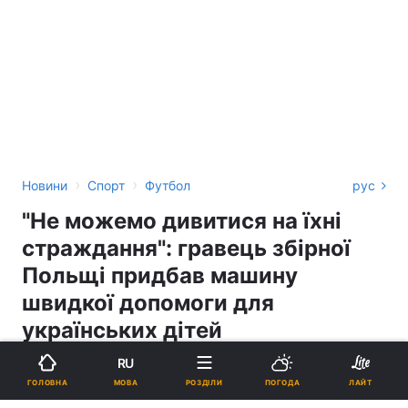
›
›
Новини
Спорт
Футбол
рус
"Не можемо дивитися на їхні
страждання": гравець збірної
Польщі придбав машину
швидкої допомоги для
українських дітей
RU
ГРИГОРІЙ БОНДАР
МОВА
ГОЛОВНА
РОЗДІЛИ
ПОГОДА
ЛАЙТ
17:00, 15.03.22
1 хв.
2621