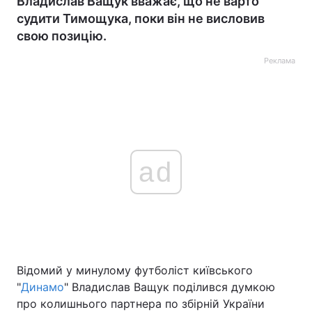
Владислав Ващук вважає, що не варто
судити Тимощука, поки він не висловив
свою позицію.
Реклама
ad
Відомий у минулому футболіст київського
"
Динамо
" Владислав Ващук поділився думкою
про колишнього партнера по збірній України