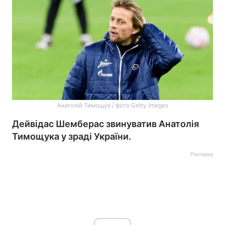
Анатолій Тимощук / фото Getty Images
Дейвідас Шемберас звинуватив Анатолія
Тимощука у зраді України.
Реклама