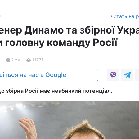
л
читать на 
енер Динамо та збірної Укр
 головну команду Росії
1
2 хв.
11771
іться на нас в Google
о збірна Росії має неабиякий потенціал.