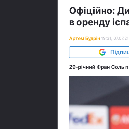
Офіційно: Д
в оренду іс
Артем Будрін
19:31, 07.07.21
Підпиш
29-річний Фран Соль п