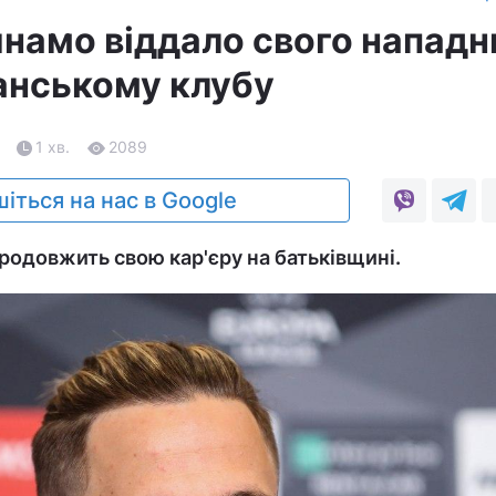
инамо віддало свого нападн
панському клубу
1 хв.
2089
іться на нас в Google
родовжить свою кар'єру на батьківщині.