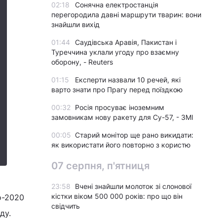
02:18
Сонячна електростанція
перегородила давні маршрути тварин: вони
знайшли вихід
01:44
Саудівська Аравія, Пакистан і
Туреччина уклали угоду про взаємну
оборону, - Reuters
01:15
Експерти назвали 10 речей, які
варто знати про Прагу перед поїздкою
00:32
Росія просуває іноземним
замовникам нову ракету для Су-57, - ЗМІ
00:05
Старий монітор ще рано викидати:
як використати його повторно з користю
07 серпня, п'ятниця
23:58
Вчені знайшли молоток зі слонової
кістки віком 500 000 років: про що він
о-2020
свідчить
ду.