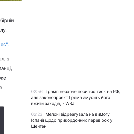
бірній
лу.
ес".
л, з
анці,
 же
е
02:56
Трамп неохоче посилює тиск на РФ,
але законопроект Грема змусить його
вжити заходів, - WSJ
02:23
Мелоні відреагувала на вимогу
Іспанії щодо прикордонних перевірок у
Шенгені