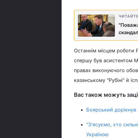
ЧИТАЙТ
"Поважа
сканда
Останнім місцем роботи Р
спершу був асистентом М
правах виконуючого обов'
казанському "Рубіні" й іс
Вас також можуть заці
Боярський дорікнув 
"З'ясуємо, хто сильн
Україною