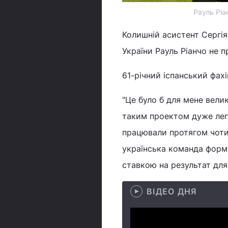
Рауль Ріа
Колишній асистент Сергія
України Рауль Ріанчо не 
61-річний іспанський фах
"Це було б для мене велик
таким проектом дуже легк
працювали протягом чотир
українська команда форму
ставкою на результат для Р
ВІДЕО ДНЯ