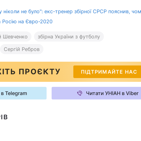
 ніколи не було": екс-тренер збірної СРСР пояснив, чо
 Росію на Євро-2020
й Шевченко
збірна України з футболу
Сергій Ребров
ІТЬ ПРОЄКТУ
ПІДТРИМАЙТЕ НАС
 в Telegram
Читати УНІАН в Viber
ІВ