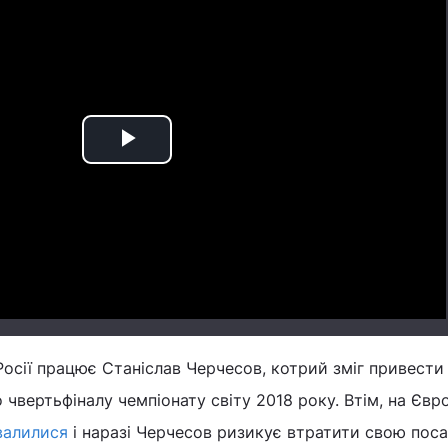
Play
Video
Росії працює Станіслав Черчесов, котрий зміг привести
 чвертьфіналу чемпіонату світу 2018 року. Втім, на Євр
валилися
і наразі Черчесов ризикує втратити свою поса