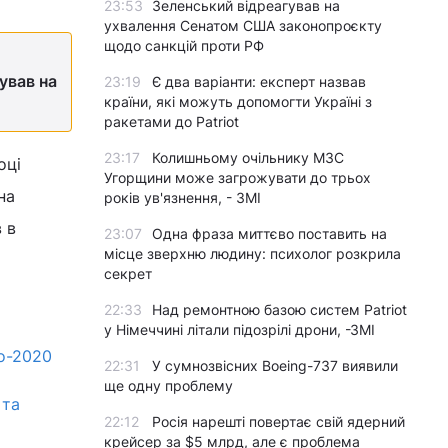
23:53
Зеленський відреагував на
ухвалення Сенатом США законопроєкту
щодо санкцій проти РФ
ував на
23:19
Є два варіанти: експерт назвав
країни, які можуть допомогти Україні з
ракетами до Patriot
23:17
Колишньому очільнику МЗС
оці
Угорщини може загрожувати до трьох
на
років ув'язнення, - ЗМІ
 в
23:07
Одна фраза миттєво поставить на
місце зверхню людину: психолог розкрила
секрет
22:33
Над ремонтною базою систем Patriot
у Німеччині літали підозрілі дрони, -ЗМІ
ро-2020
22:31
У сумнозвісних Boeing-737 виявили
ще одну проблему
 та
22:12
Росія нарешті повертає свій ядерний
крейсер за $5 млрд, але є проблема