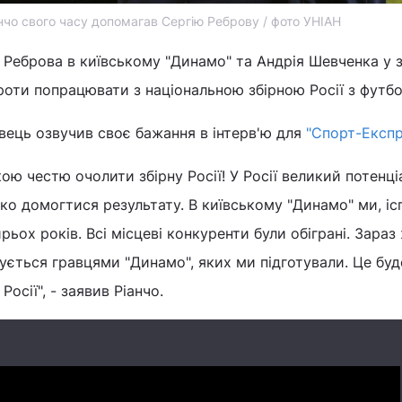
нчо свого часу допомагав Сергію Реброву / фото УНІАН
 Реброва в київському "Динамо" та Андрія Шевченка у з
проти попрацювати з національною збірною Росії з футбо
івець озвучив своє бажання в інтерв'ю для
"Спорт-Експр
ою честю очолити збірну Росії! У Росії великий потенціа
о домогтися результату. В київському "Динамо" ми, ісп
ьох років. Всі місцеві конкуренти були обіграні. Зараз
ється гравцями "Динамо", яких ми підготували. Це буд
осії", - заявив Ріанчо.