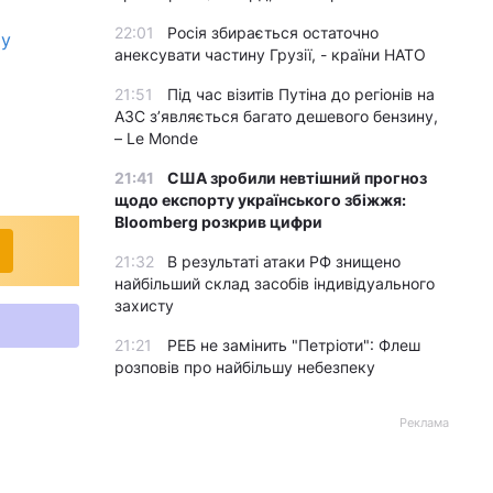
22:01
Росія збирається остаточно
му
анексувати частину Грузії, - країни НАТО
21:51
Під час візитів Путіна до регіонів на
АЗС з’являється багато дешевого бензину,
– Le Monde
21:41
США зробили невтішний прогноз
щодо експорту українського збіжжя:
Bloomberg розкрив цифри
21:32
В результаті атаки РФ знищено
найбільший склад засобів індивідуального
захисту
21:21
РЕБ не замінить "Петріоти": Флеш
розповів про найбільшу небезпеку
Реклама