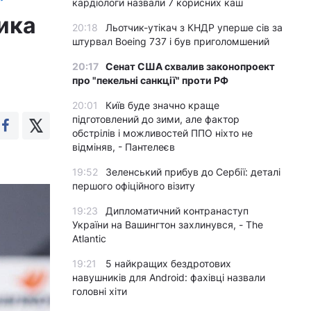
кардіологи назвали 7 корисних каш
ика
20:18
Льотчик-утікач з КНДР уперше сів за
штурвал Boeing 737 і був приголомшений
20:17
Сенат США схвалив законопроект
про "пекельні санкції" проти РФ
20:01
Київ буде значно краще
підготовлений до зими, але фактор
обстрілів і можливостей ППО ніхто не
відміняв, - Пантелеєв
19:52
Зеленський прибув до Сербії: деталі
першого офіційного візиту
19:23
Дипломатичний контранаступ
України на Вашингтон захлинувся, - The
Atlantic
19:21
5 найкращих бездротових
навушників для Android: фахівці назвали
головні хіти