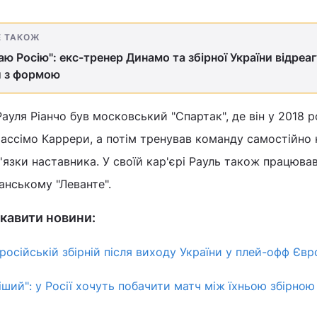
Е ТАКОЖ
ю Росію": екс-тренер Динамо та збірної України відреаг
л з формою
ауля Ріанчо був московський "Спартак", де він у 2018 р
ассімо Каррери, а потім тренував команду самостійно 
язки наставника. У своїй кар'єрі Рауль також працював
панському "Леванте".
кавити новини:
російській збірній після виходу України у плей-офф Єв
іший": у Росії хочуть побачити матч між їхньою збірною