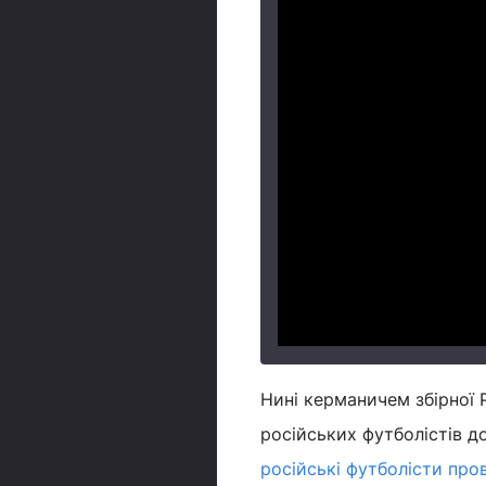
Нині керманичем збірної 
російських футболістів до
російські футболісти про