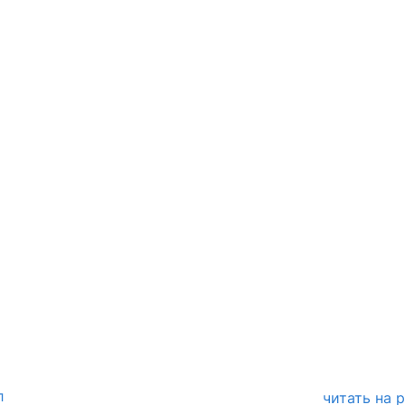
л
читать на 