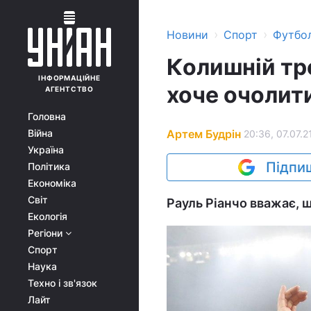
›
›
Новини
Спорт
Футбо
Колишній тр
ІНФОРМАЦІЙНЕ
хоче очолити
АГЕНТСТВО
Головна
Артем Будрін
Війна
20:36, 07.07.2
Україна
Підпиш
Політика
Економіка
Світ
Рауль Ріанчо вважає, щ
Екологія
Регіони
Спорт
Наука
Техно і зв'язок
Лайт